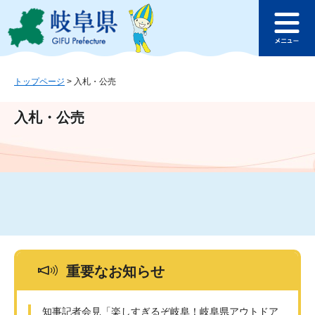
ペ
メ
このページの本文へ
ー
ニ
メ
ジ
ュ
ニ
の
ー
ュ
先
を
ー
頭
飛
トップページ
>
入札・公売
で
ば
す
し
入札・公売
。
て
本
文
へ
重要なお知らせ
知事記者会見「楽しすぎるぞ岐阜！岐阜県アウトドア