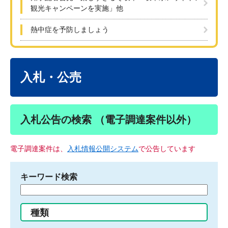
観光キャンペーンを実施」他
熱中症を予防しましょう
本
文
入札・公売
入札公告の検索 （電子調達案件以外）
電子調達案件は、
入札情報公開システム
で公告しています
キーワード検索
検
索
す
種類
る