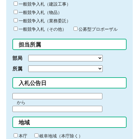
キ
一般競争入札（建設工事）
ー
一般競争入札（物品）
ワ
一般競争入札（業務委託）
ー
ド
一般競争入札（その他）
公募型プロポーザル
を
入
担当所属
力
部局
所属
入札公告日
期
から
間
期
の
間
始
地域
の
ま
終
り
わ
本庁
岐阜地域（本庁除く）