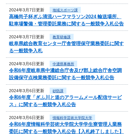
2024年3月7日更新
地域スポーツ課
高橋尚子杯ぎふ清流ハーフマラソン2024 輸送場所、
駐車場警備・管理委託業務に関する一般競争入札公告
2024年3月7日更新
教育研修課
岐阜県総合教育センター庁舎管理保守業務委託に関す
る一般競争入札
2024年3月6日更新
中濃県事務所
令和6年度岐阜県中濃総合庁舎及び郡上総合庁舎空調
設備保守点検業務委託に関する一般競争入札公告
2024年3月6日更新
砂防課
令和6年度「ぎふ川と道のアラームメール配信サービ
ス」に関する一般競争入札公告
2024年3月6日更新
情報科学芸術大学院大学
令和6年度情報科学芸術大学院大学学生寮管理人業務
委託に関する一般競争入札公告【入札終了しました】