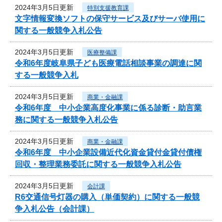
2024年3月5日更新
特別支援教育課
文字情報変換ソフトの保守サービス及びサーバ使用に
関する一般競争入札公告
2024年3月5日更新
医療整備課
令和6年度岐阜県子ども医療電話相談事業の調達に関
する一般競争入札
2024年3月5日更新
商業・金融課
令和6年度 中小企業高度化事業に係る診断・助言業
務に関する一般競争入札公告
2024年3月5日更新
商業・金融課
令和6年度 中小企業設備近代化資金貸付金貸付債権
回収・整理業務委託に関する一般競争入札公告
2024年3月5日更新
会計課
R6交通信号灯器の購入（単価契約）に関する一般競
争入札公告（会計課）