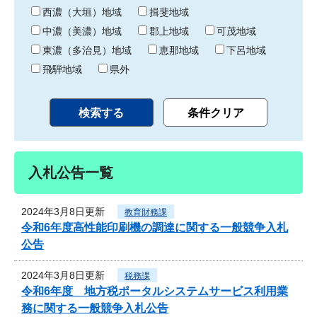
り
西濃（大垣）地域
揖斐地域
中濃（美濃）地域
郡上地域
可茂地域
東濃（多治見）地域
恵那地域
下呂地域
飛騨地域
県外
入札公告一覧
2024年3月8日更新
教育財務課
令和6年度高性能印刷機の調達に関する一般競争入札
公告
2024年3月8日更新
税務課
令和6年度 地方税ポータルシステムサービス利用業
務に関する一般競争入札公告