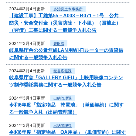
2024年3月4日更新
多治見土木事務所
【建設工事】工維第55－A003－B071－1号 公共
防災・安全交付金（災害防除・下小里）（国補正）
（翌債）工事に関する一般競争入札公告
2024年3月4日更新
管財課
岐阜県庁舎の公衆無線LAN用Wi-Fiルーターの賃貸借
に関する一般競争入札公告
2024年3月4日更新
秘書広報課
岐阜県庁舎「GALLERY GIFU」上映用映像コンテン
ツ制作委託業務に関する一般競争入札公告
2024年3月4日更新
出納管理課
令和6年度「指定物品 乾電池」（単価契約）に関す
る一般競争入札（出納管理課）
2024年3月4日更新
出納管理課
令和6年度「指定物品 OA用品」（単価契約）に関す