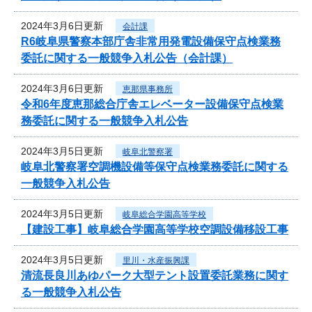
2024年3月6日更新
会計課
R6岐阜県警察本部庁舎非常用発電設備保守点検業務
委託に関する一般競争入札公告（会計課）
2024年3月6日更新
恵那県事務所
令和6年度恵那総合庁舎エレベーター設備保守点検業
務委託に関する一般競争入札公告
2024年3月5日更新
岐阜北警察署
岐阜北警察署空調機設備等保守点検業務委託に関する
一般競争入札公告
2024年3月5日更新
岐阜総合学園高等学校
【建設工事】岐阜総合学園高等学校空調設備移設工事
2024年3月5日更新
里川・水産振興課
清流長良川あゆパーク大型テント設置委託業務に関す
る一般競争入札公告