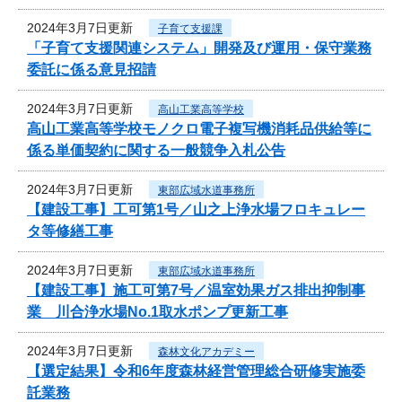
2024年3月7日更新
子育て支援課
「子育て支援関連システム」開発及び運用・保守業務
委託に係る意見招請
2024年3月7日更新
高山工業高等学校
高山工業高等学校モノクロ電子複写機消耗品供給等に
係る単価契約に関する一般競争入札公告
2024年3月7日更新
東部広域水道事務所
【建設工事】工可第1号／山之上浄水場フロキュレー
タ等修繕工事
2024年3月7日更新
東部広域水道事務所
【建設工事】施工可第7号／温室効果ガス排出抑制事
業 川合浄水場No.1取水ポンプ更新工事
2024年3月7日更新
森林文化アカデミー
【選定結果】令和6年度森林経営管理総合研修実施委
託業務