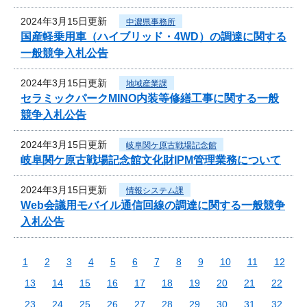
2024年3月15日更新
中濃県事務所
国産軽乗用車（ハイブリッド・4WD）の調達に関する
一般競争入札公告
2024年3月15日更新
地域産業課
セラミックパークMINO内装等修繕工事に関する一般
競争入札公告
2024年3月15日更新
岐阜関ケ原古戦場記念館
岐阜関ケ原古戦場記念館文化財IPM管理業務について
2024年3月15日更新
情報システム課
Web会議用モバイル通信回線の調達に関する一般競争
入札公告
1
2
3
4
5
6
7
8
9
10
11
12
13
14
15
16
17
18
19
20
21
22
23
24
25
26
27
28
29
30
31
32