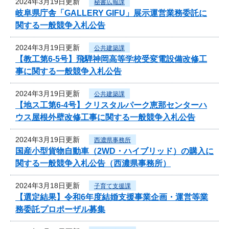
2024年3月19日更新
秘書広報課
岐阜県庁舎「GALLERY GIFU」展示運営業務委託に
関する一般競争入札公告
2024年3月19日更新
公共建築課
【教工第6-5号】飛騨神岡高等学校受変電設備改修工
事に関する一般競争入札公告
2024年3月19日更新
公共建築課
【地ス工第6-4号】クリスタルパーク恵那センターハ
ウス屋根外壁改修工事に関する一般競争入札公告
2024年3月19日更新
西濃県事務所
国産小型貨物自動車（2WD・ハイブリッド）の購入に
関する一般競争入札公告（西濃県事務所）
2024年3月18日更新
子育て支援課
【選定結果】令和6年度結婚支援事業企画・運営等業
務委託プロポーザル募集