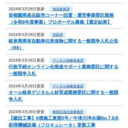
2024年3月28日更新
地域産業課
首都圏県産品販売コーナー設置・運営事業委託業務
（令和6年度事業）プロポーザル募集【選定結果】
2024年3月28日更新
管財課
岐阜県県有自動車任意保険に関する一般競争入札公告
（R6）
2024年3月28日更新
デジタル戦略推進課
行政手続オンライン化推進サポート業務委託に関する
一般競争入札
2024年3月28日更新
デジタル戦略推進課
オール岐阜デジタル人材育成業務委託に関する一般競
争入札
2024年3月28日更新
東部広域水道事務所
【建設工事】6債施工東第5号／中津川浄水場No.7,8水
処理機械設備（フロキュレータ）更新工事