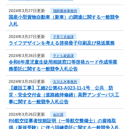
2024年3月27日更新
飛騨農林事務所
国産小型貨物自動車（新車）の調達に関する一般競争
入札
2024年3月27日更新
子育て支援課
ライフデザインを考える啓発冊子印刷及び発送業務
2024年3月26日更新
子ども家庭課
令和6年度児童生徒用相談窓口等啓発カード作成等業
務委託に関する一般競争入札公告
2024年3月26日更新
古川土木事務所
【建設工事】工維2公第43-A023-11-1号 公共 防
災・安全交付金（道路維持修繕）高野アンダーパス工
事に関する一般競争入札公告
2024年3月26日更新
会計課
R6航空従事者技能証明（一等航空整備士）の資格取
得（新規受験）に伴う訓練委託に関する一般競争入札