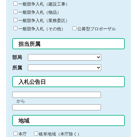
キ
一般競争入札（建設工事）
ー
一般競争入札（物品）
ワ
一般競争入札（業務委託）
ー
ド
一般競争入札（その他）
公募型プロポーザル
を
入
担当所属
力
部局
所属
入札公告日
期
から
間
期
の
間
始
地域
の
ま
終
り
わ
本庁
岐阜地域（本庁除く）