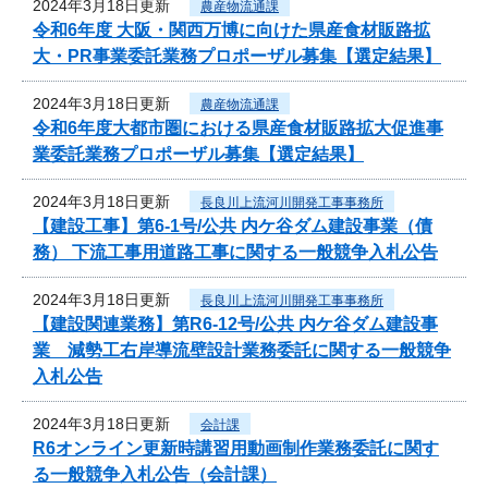
2024年3月18日更新
農産物流通課
令和6年度 大阪・関西万博に向けた県産食材販路拡
大・PR事業委託業務プロポーザル募集【選定結果】
2024年3月18日更新
農産物流通課
令和6年度大都市圏における県産食材販路拡大促進事
業委託業務プロポーザル募集【選定結果】
2024年3月18日更新
長良川上流河川開発工事事務所
【建設工事】第6-1号/公共 内ケ谷ダム建設事業（債
務） 下流工事用道路工事に関する一般競争入札公告
2024年3月18日更新
長良川上流河川開発工事事務所
【建設関連業務】第R6-12号/公共 内ケ谷ダム建設事
業 減勢工右岸導流壁設計業務委託に関する一般競争
入札公告
2024年3月18日更新
会計課
R6オンライン更新時講習用動画制作業務委託に関す
る一般競争入札公告（会計課）