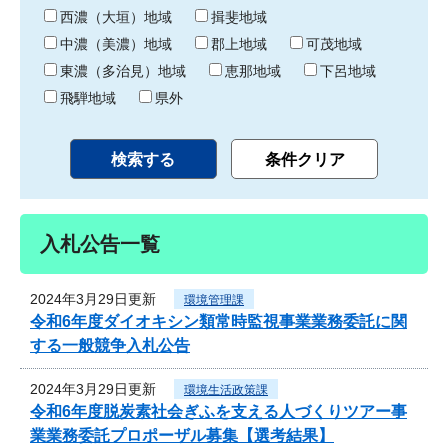
り
西濃（大垣）地域
揖斐地域
中濃（美濃）地域
郡上地域
可茂地域
東濃（多治見）地域
恵那地域
下呂地域
飛騨地域
県外
入札公告一覧
2024年3月29日更新
環境管理課
令和6年度ダイオキシン類常時監視事業業務委託に関
する一般競争入札公告
2024年3月29日更新
環境生活政策課
令和6年度脱炭素社会ぎふを支える人づくりツアー事
業業務委託プロポーザル募集【選考結果】