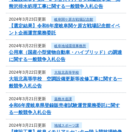
熊沢排水処理工事に関する一般競争入札公告
2024年3月23日更新
岐阜関ケ原古戦場記念館
【選定結果】令和6年度岐阜関ケ原古戦場記念館イベ
ント企画運営業務委託
2024年3月22日更新
岐阜地域環境事務所
公用車（国産小型貨物自動車・ハイブリッド）の調達
に関する一般競争入札公告
2024年3月22日更新
大垣北高等学校
大垣北高等学校 空調設備更新等改修工事に関する一
般競争入札公告
2024年3月21日更新
薬務水道課
令和6年度岐阜県登録販売者試験運営業務委託に関す
る一般競争入札公告
2024年3月21日更新
地域スポーツ課
【建設工事】岐阜メモリアルセンター陸上競技場映像