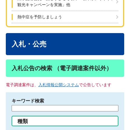
観光キャンペーンを実施」他
熱中症を予防しましょう
本
文
入札・公売
入札公告の検索 （電子調達案件以外）
電子調達案件は、
入札情報公開システム
で公告しています
キーワード検索
検
索
す
種類
る