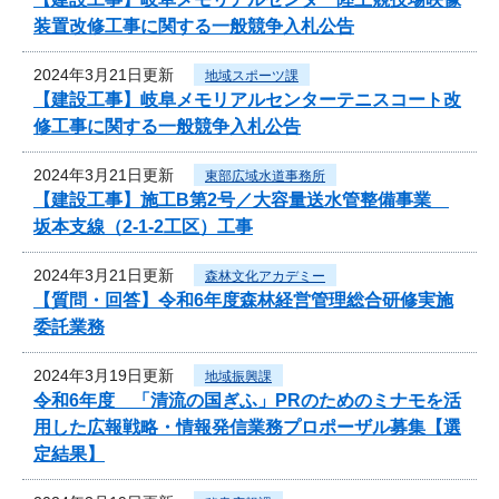
装置改修工事に関する一般競争入札公告
2024年3月21日更新
地域スポーツ課
【建設工事】岐阜メモリアルセンターテニスコート改
修工事に関する一般競争入札公告
2024年3月21日更新
東部広域水道事務所
【建設工事】施工B第2号／大容量送水管整備事業
坂本支線（2-1-2工区）工事
2024年3月21日更新
森林文化アカデミー
【質問・回答】令和6年度森林経営管理総合研修実施
委託業務
2024年3月19日更新
地域振興課
令和6年度 「清流の国ぎふ」PRのためのミナモを活
用した広報戦略・情報発信業務プロポーザル募集【選
定結果】