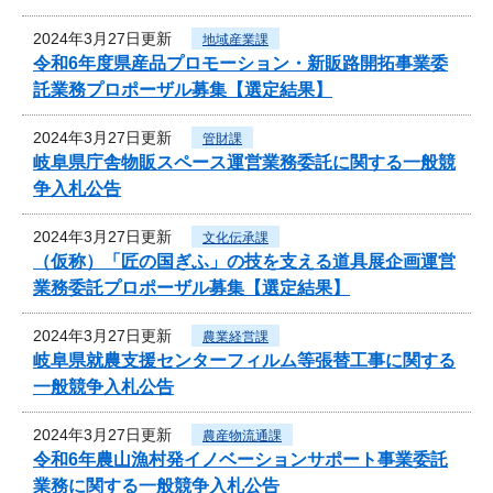
2024年3月27日更新
地域産業課
令和6年度県産品プロモーション・新販路開拓事業委
託業務プロポーザル募集【選定結果】
2024年3月27日更新
管財課
岐阜県庁舎物販スペース運営業務委託に関する一般競
争入札公告
2024年3月27日更新
文化伝承課
（仮称）「匠の国ぎふ」の技を支える道具展企画運営
業務委託プロポーザル募集【選定結果】
2024年3月27日更新
農業経営課
岐阜県就農支援センターフィルム等張替工事に関する
一般競争入札公告
2024年3月27日更新
農産物流通課
令和6年農山漁村発イノベーションサポート事業委託
業務に関する一般競争入札公告