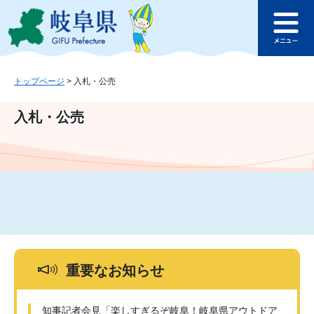
ペ
メ
このページの本文へ
ー
ニ
メ
ジ
ュ
ニ
の
ー
ュ
先
を
ー
頭
飛
トップページ
>
入札・公売
で
ば
す
し
入札・公売
。
て
本
文
へ
重要なお知らせ
知事記者会見「楽しすぎるぞ岐阜！岐阜県アウトドア