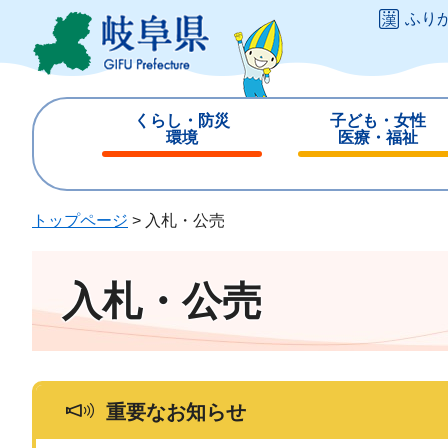
ペ
メ
ふり
ー
ニ
ジ
ュ
の
ー
先
を
くらし・防災
子ども・女性
頭
飛
環境
医療・福祉
で
ば
閉
閉
す
し
じ
じ
。
て
る
る
トップページ
>
入札・公売
本
文
へ
入札・公売
重要なお知らせ