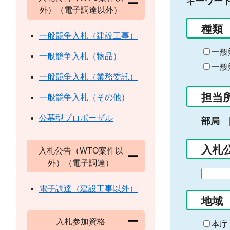
キーワー
外）（電子調達以外）
種類
一般競争入札（建設工事）
一般
一般競争入札（物品）
一般
一般競争入札（業務委託）
担当
一般競争入札（その他）
公募型プロポーザル
部局
入札
入札公告（WTO案件以
外）（電子調達）
期
間
電子調達（建設工事以外）
の
地域
始
入札参加資格
ま
本庁