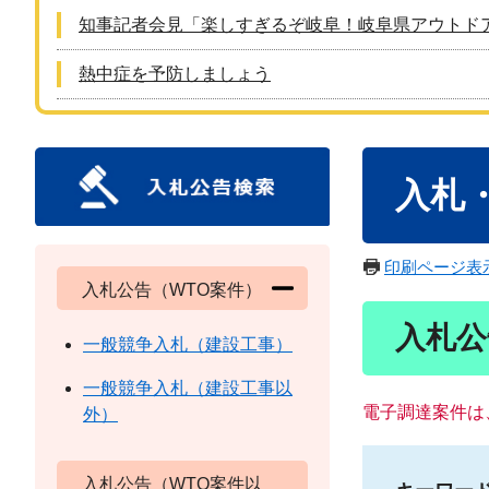
知事記者会見「楽しすぎるぞ岐阜！岐阜県アウトド
熱中症を予防しましょう
本
入札
文
印刷ページ表
入札公告（WTO案件）
入札公
一般競争入札（建設工事）
一般競争入札（建設工事以
電子調達案件は
外）
入札公告（WTO案件以