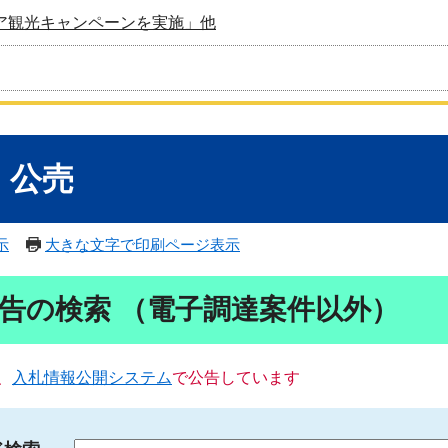
ア観光キャンペーンを実施」他
・公売
示
大きな文字で印刷ページ表示
告の検索 （電子調達案件以外）
、
入札情報公開システム
で公告しています