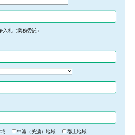
争入札（業務委託）
地域
中濃（美濃）地域
郡上地域