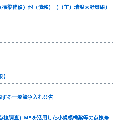
助（橋梁補修）他（債務）（（主）瑞浪大野瀬線）
果】
関する一般競争入札公告
点検調査）MEを活用した小規模橋梁等の点検修