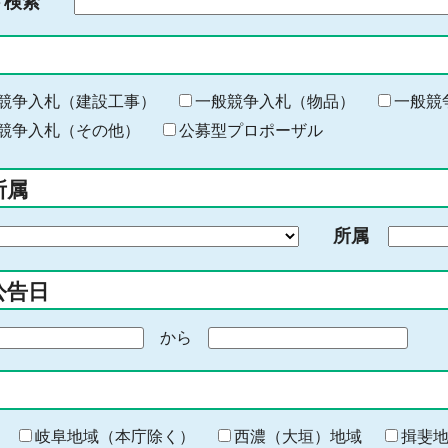
ド検索
検
索
す
る
キ
競争入札（建設工事）
一般競争入札（物品）
一般競
ー
競争入札（その他）
公募型プロポーザル
ワ
ー
所属
ド
を
所属
入
力
公告日
から
期
間
の
終
わ
岐阜地域（本庁除く）
西濃（大垣）地域
揖斐