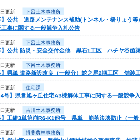
6日更新
下呂土木事務所
事】公共 道路メンテナンス補助(トンネル・橋りょう等
託工事に関する一般競争入札公告
6日更新
下呂土木事務所
事】公共 防災・安全交付金他 黒石1工区 ハチヤ谷函
6日更新
下呂土木事務所
事】県単 道路新設改良（一般分）蛇之尾2期工区 舗装
6日更新
住宅課
-4号】県営旭ヶ丘住宅A3棟解体工事に関する一般競争
6日更新
古川土木事務所
】工維3単第崩R6-K1他号 県単 崩落決壊防止（一
6日更新
揖斐農林事務所