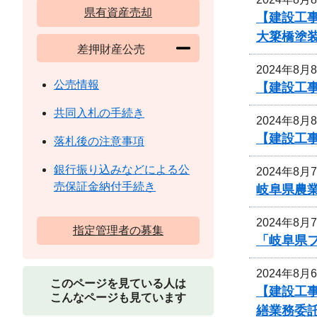
県有資産売却
【建設工事
大簗橋塗
差押財産公売
2024年8月
公売情報
【建設工
共同入札の手続き
2024年8月
【建設工
落札後の注意事項
銀行振り込みなどによる公
2024年8月
売保証金納付手続き
岐阜県農
2024年8月
指定管理者の募集
「岐阜県
2024年8月
このページを見ている人は
【建設工
こんなページも見ています
繕業務委