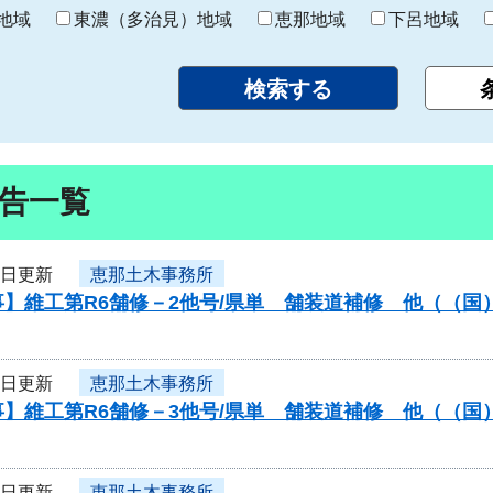
り
地域
東濃（多治見）地域
恵那地域
下呂地域
告一覧
8日更新
恵那土木事務所
】維工第R6舗修－2他号/県単 舗装道補修 他（（国
8日更新
恵那土木事務所
】維工第R6舗修－3他号/県単 舗装道補修 他（（国
8日更新
恵那土木事務所