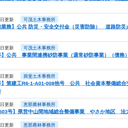
6日更新
可茂土木事務所
業務】公共 防災・安全交付金（災害防除） 道路防災点検委
6日更新
可茂土木事務所
】公共 事業間連携砂防事業（通常砂防事業）（債務）工
6日更新
揖斐土木事務所
】第建工R6-1-A01-008他号 公共 社会資本整備
告
6日更新
恵那農林事務所
0603号】県営中山間地域総合整備事業 やさか地区 
6日更新
恵那農林事務所