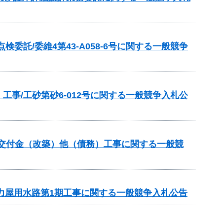
託/委維4第43-A058-6号に関する一般競争
事/工砂第砂6-012号に関する一般競争入札公
総合交付金（改築）他（債務）工事に関する一般競
法力屋用水路第1期工事に関する一般競争入札公告