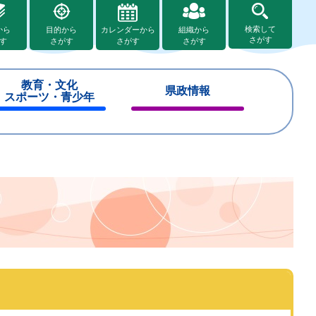
検索して
から
目的から
カレンダーから
組織から
さがす
す
さがす
さがす
さがす
教育・文化
県政情報
スポーツ・青少年
閉
閉
じ
じ
る
る