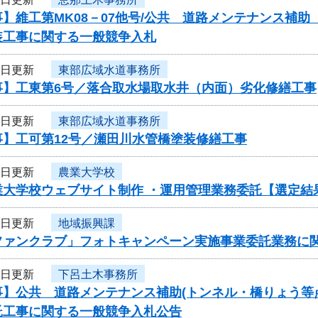
】維工第MK08－07他号/公共 道路メンテナンス補
装工事に関する一般競争入札
8日更新
東部広域水道事務所
事】工東第6号／落合取水場取水井（内面）劣化修繕工事
8日更新
東部広域水道事務所
事】工可第12号／瀬田川水管橋塗装修繕工事
7日更新
農業大学校
業大学校ウェブサイト制作 ・運用管理業務委託【選定結
7日更新
地域振興課
ファンクラブ」フォトキャンペーン実施事業委託業務に
6日更新
下呂土木事務所
事】公共 道路メンテナンス補助(トンネル・橋りょう等
託工事に関する一般競争入札公告