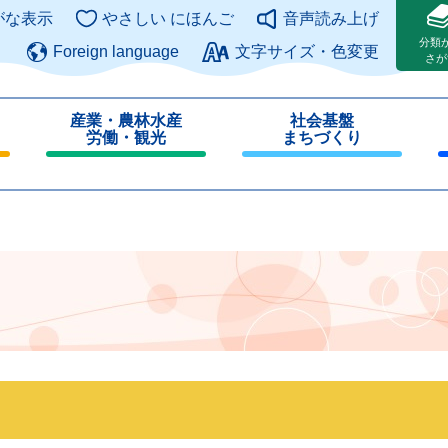
このページの本文へ
がな表示
やさしい にほんご
音声読み上げ
分類
Foreign language
文字サイズ・色変更
さが
産業・農林水産
社会基盤
労働・観光
まちづくり
閉
閉
じ
じ
る
る