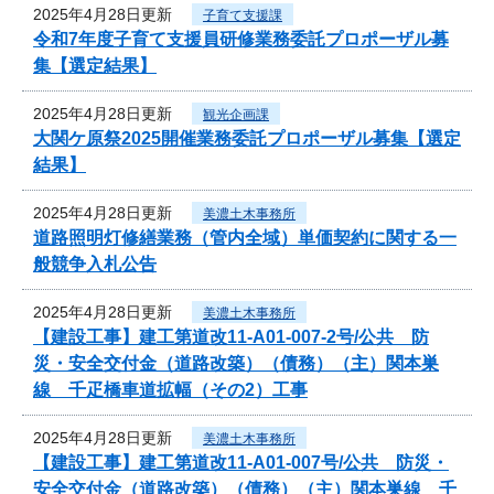
2025年4月28日更新
子育て支援課
令和7年度子育て支援員研修業務委託プロポーザル募
集【選定結果】
2025年4月28日更新
観光企画課
大関ケ原祭2025開催業務委託プロポーザル募集【選定
結果】
2025年4月28日更新
美濃土木事務所
道路照明灯修繕業務（管内全域）単価契約に関する一
般競争入札公告
2025年4月28日更新
美濃土木事務所
【建設工事】建工第道改11-A01-007-2号/公共 防
災・安全交付金（道路改築）（債務）（主）関本巣
線 千疋橋車道拡幅（その2）工事
2025年4月28日更新
美濃土木事務所
【建設工事】建工第道改11-A01-007号/公共 防災・
安全交付金（道路改築）（債務）（主）関本巣線 千