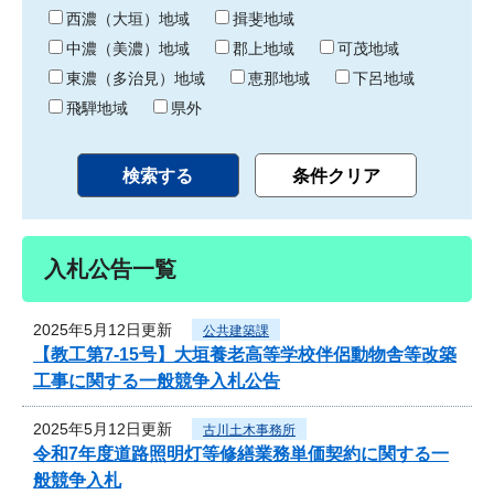
り
西濃（大垣）地域
揖斐地域
中濃（美濃）地域
郡上地域
可茂地域
東濃（多治見）地域
恵那地域
下呂地域
飛騨地域
県外
入札公告一覧
2025年5月12日更新
公共建築課
【教工第7-15号】大垣養老高等学校伴侶動物舎等改築
工事に関する一般競争入札公告
2025年5月12日更新
古川土木事務所
令和7年度道路照明灯等修繕業務単価契約に関する一
般競争入札