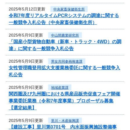
2025年5月12日更新
中央家畜保健衛生所
令和7年度リアルタイムPCRシステムの調達に関する
一般競争入札公告（中央家畜保健衛生所）
2025年5月9日更新
中山間農業研究所
「国産小型貨物自動車（新車・トラック・4WD）の調
達」に関する一般競争入札公告
2025年5月9日更新
男女共同参画推進課
女性管理職登用拡大支援業務委託に関する一般競争入
札公告
2025年5月9日更新
地域産業課
関西圏及び九州圏における県産品販売促進フェア開催
事業委託業務（令和7年度事業）プロポーザル募集
【選定結果】
2025年5月9日更新
里川・水産振興課
【建設工事】里川第0701号 内水面振興施設整備事