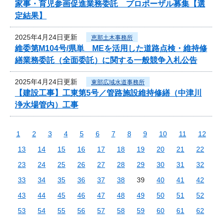
家事・育児参画促進業務委託 プロポーザル募集【選
定結果】
2025年4月24日更新
恵那土木事務所
維委第M104号/県単 MEを活用した道路点検・維持修
繕業務委託（全面委託）に関する一般競争入札公告
2025年4月24日更新
東部広域水道事務所
【建設工事】工東第5号／管路施設維持修繕（中津川
浄水場管内）工事
1
2
3
4
5
6
7
8
9
10
11
12
13
14
15
16
17
18
19
20
21
22
23
24
25
26
27
28
29
30
31
32
33
34
35
36
37
38
39
40
41
42
43
44
45
46
47
48
49
50
51
52
53
54
55
56
57
58
59
60
61
62