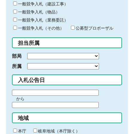
キ
一般競争入札（建設工事）
ー
一般競争入札（物品）
ワ
一般競争入札（業務委託）
ー
ド
一般競争入札（その他）
公募型プロポーザル
を
入
担当所属
力
部局
所属
入札公告日
期
から
間
期
の
間
始
地域
の
ま
終
り
わ
本庁
岐阜地域（本庁除く）