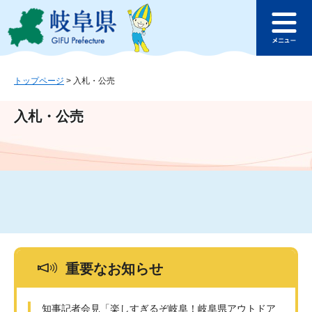
ペ
メ
このページの本文へ
ー
ニ
メ
ジ
ュ
ニ
の
ー
ュ
先
を
ー
頭
飛
トップページ
>
入札・公売
で
ば
す
し
入札・公売
。
て
本
文
へ
重要なお知らせ
知事記者会見「楽しすぎるぞ岐阜！岐阜県アウトドア