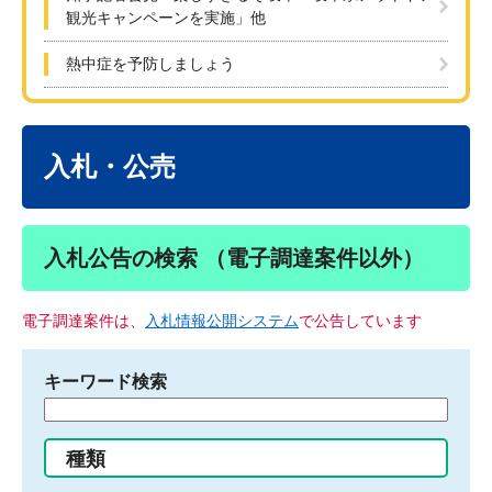
観光キャンペーンを実施」他
熱中症を予防しましょう
本
文
入札・公売
入札公告の検索 （電子調達案件以外）
電子調達案件は、
入札情報公開システム
で公告しています
キーワード検索
検
索
す
種類
る