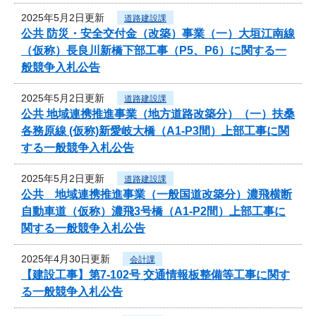
2025年5月2日更新
道路建設課
公共 防災・安全交付金（改築）事業（一）大垣江南線
（仮称）長良川新橋下部工事（P5、P6）に関する一
般競争入札公告
2025年5月2日更新
道路建設課
公共 地域連携推進事業（地方道路改築分）（一）扶桑
各務原線 (仮称)新愛岐大橋（A1-P3間）上部工事に関
する一般競争入札公告
2025年5月2日更新
道路建設課
公共 地域連携推進事業（一般国道改築分）濃飛横断
自動車道（仮称）濃飛3号橋（A1-P2間）上部工事に
関する一般競争入札公告
2025年4月30日更新
会計課
【建設工事】第7-102号 交通情報板整備等工事に関す
る一般競争入札公告