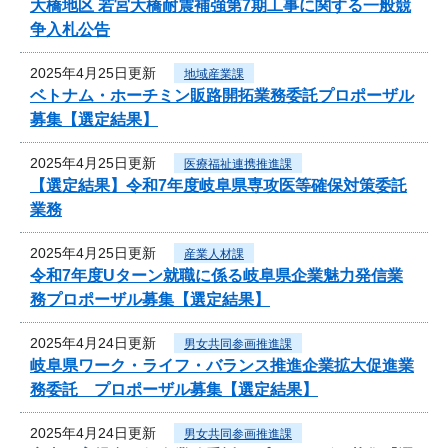
大橋地区 若宮大橋耐震補強第7期工事に関する一般競
争入札公告
2025年4月25日更新
地域産業課
ベトナム・ホーチミン販路開拓業務委託プロポーザル
募集【選定結果】
2025年4月25日更新
医療福祉連携推進課
【選定結果】令和7年度岐阜県専攻医等確保対策委託
業務
2025年4月25日更新
産業人材課
令和7年度Uターン就職に係る岐阜県企業魅力発信業
務プロポーザル募集【選定結果】
2025年4月24日更新
男女共同参画推進課
岐阜県ワーク・ライフ・バランス推進企業拡大促進業
務委託 プロポーザル募集【選定結果】
2025年4月24日更新
男女共同参画推進課