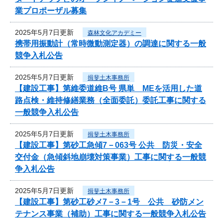
業プロポーザル募集
2025年5月7日更新
森林文化アカデミー
携帯用振動計（常時微動測定器）の調達に関する一般
競争入札公告
2025年5月7日更新
揖斐土木事務所
【建設工事】第維委道維B号 県単 MEを活用した道
路点検・維持修繕業務（全面委託）委託工事に関する
一般競争入札公告
2025年5月7日更新
揖斐土木事務所
【建設工事】第砂工急傾7－063号 公共 防災・安全
交付金（急傾斜地崩壊対策事業）工事に関する一般競
争入札公告
2025年5月7日更新
揖斐土木事務所
【建設工事】第砂工砂メ7－3－1号 公共 砂防メン
テナンス事業（補助）工事に関する一般競争入札公告