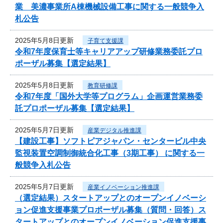
業 美濃事業所A棟機械設備工事に関する一般競争入
札公告
2025年5月8日更新
子育て支援課
令和7年度保育士等キャリアアップ研修業務委託プロ
ポーザル募集【選定結果】
2025年5月8日更新
教育研修課
令和7年度「国外大学等プログラム」企画運営業務委
託プロポーザル募集【選定結果】
2025年5月7日更新
産業デジタル推進課
【建設工事】ソフトピアジャパン・センタービル中央
監視装置空調制御統合化工事（3期工事） に関する一
般競争入札公告
2025年5月7日更新
産業イノベーション推進課
（選定結果）スタートアップとのオープンイノベーシ
ョン促進支援事業プロポーザル募集（質問・回答）ス
タートアップとのオープンイノベーション促進支援事