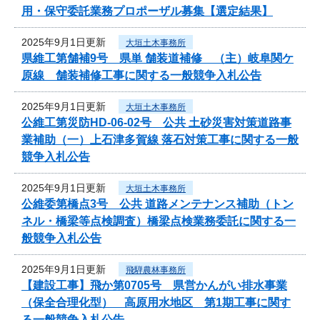
用・保守委託業務プロポーザル募集【選定結果】
2025年9月1日更新
大垣土木事務所
県維工第舗補9号 県単 舗装道補修 （主）岐阜関ケ
原線 舗装補修工事に関する一般競争入札公告
2025年9月1日更新
大垣土木事務所
公維工第災防HD-06-02号 公共 土砂災害対策道路事
業補助（一）上石津多賀線 落石対策工事に関する一般
競争入札公告
2025年9月1日更新
大垣土木事務所
公維委第橋点3号 公共 道路メンテナンス補助（トン
ネル・橋梁等点検調査）橋梁点検業務委託に関する一
般競争入札公告
2025年9月1日更新
飛騨農林事務所
【建設工事】飛か第0705号 県営かんがい排水事業
（保全合理化型） 高原用水地区 第1期工事に関す
る一般競争入札公告