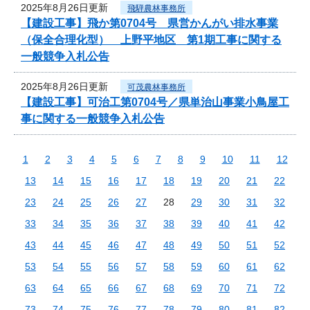
2025年8月26日更新
飛騨農林事務所
【建設工事】飛か第0704号 県営かんがい排水事業
（保全合理化型） 上野平地区 第1期工事に関する
一般競争入札公告
2025年8月26日更新
可茂農林事務所
【建設工事】可治工第0704号／県単治山事業小鳥屋工
事に関する一般競争入札公告
1
2
3
4
5
6
7
8
9
10
11
12
13
14
15
16
17
18
19
20
21
22
23
24
25
26
27
28
29
30
31
32
33
34
35
36
37
38
39
40
41
42
43
44
45
46
47
48
49
50
51
52
53
54
55
56
57
58
59
60
61
62
63
64
65
66
67
68
69
70
71
72
73
74
75
76
77
78
79
80
81
82