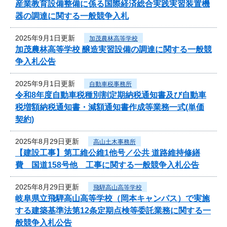
産業教育設備整備に係る国際経済総合実践実習装置機
器の調達に関する一般競争入札
2025年9月1日更新
加茂農林高等学校
加茂農林高等学校 醸造実習設備の調達に関する一般競
争入札公告
2025年9月1日更新
自動車税事務所
令和8年度自動車税種別割定期納税通知書及び自動車
税増額納税通知書・減額通知書作成等業務一式(単価
契約)
2025年8月29日更新
高山土木事務所
【建設工事】第工維公維1他号／公共 道路維持修繕
費 国道158号他 工事に関する一般競争入札公告
2025年8月29日更新
飛騨高山高等学校
岐阜県立飛騨高山高等学校（岡本キャンパス）で実施
する建築基準法第12条定期点検等委託業務に関する一
般競争入札公告