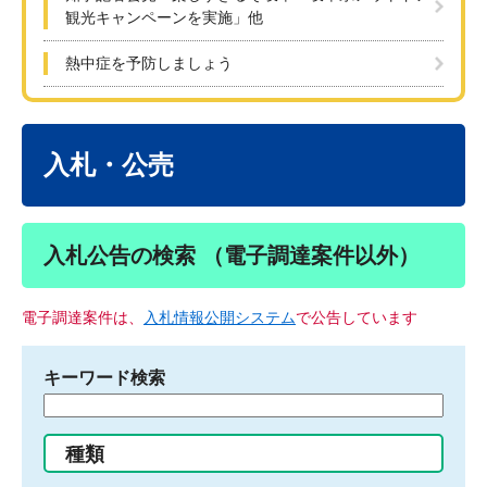
観光キャンペーンを実施」他
熱中症を予防しましょう
本
文
入札・公売
入札公告の検索 （電子調達案件以外）
電子調達案件は、
入札情報公開システム
で公告しています
キーワード検索
検
索
す
種類
る