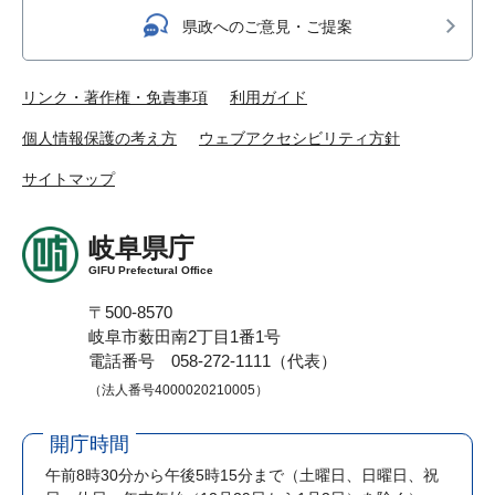
県政へのご意見・ご提案
リンク・著作権・免責事項
利用ガイド
個人情報保護の考え方
ウェブアクセシビリティ方針
サイトマップ
岐阜県庁
GIFU Prefectural Office
〒500-8570
岐阜市薮田南2丁目1番1号
電話番号 058-272-1111（代表）
（法人番号4000020210005）
開庁時間
午前8時30分から午後5時15分まで
（土曜日、日曜日、祝