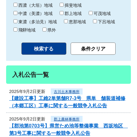
り
西濃（大垣）地域
揖斐地域
中濃（美濃）地域
郡上地域
可茂地域
東濃（多治見）地域
恵那地域
下呂地域
飛騨地域
県外
入札公告一覧
2025年9月2日更新
古川土木事務所
【建設工事】工維2単第舗R7-3号 県単 舗装道補修
（本郷工区）工事に関する一般競争入札公告
2025年9月2日更新
郡上農林事務所
【郡池第0703号】県営ため池等整備事業 西坂地区
第3号工事に関する一般競争入札公告