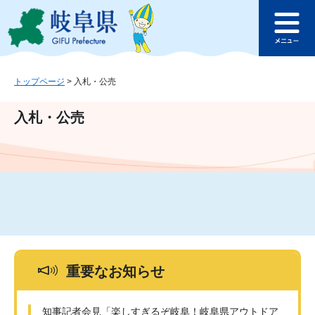
ペ
メ
このページの本文へ
ー
ニ
メ
ジ
ュ
ニ
の
ー
ュ
先
を
ー
頭
飛
トップページ
>
入札・公売
で
ば
す
し
入札・公売
。
て
本
文
へ
重要なお知らせ
知事記者会見「楽しすぎるぞ岐阜！岐阜県アウトドア