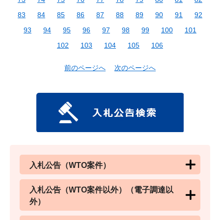
83
84
85
86
87
88
89
90
91
92
93
94
95
96
97
98
99
100
101
102
103
104
105
106
前のページへ
次のページへ
入札公告（WTO案件）
入札公告（WTO案件以外）（電子調達以
外）