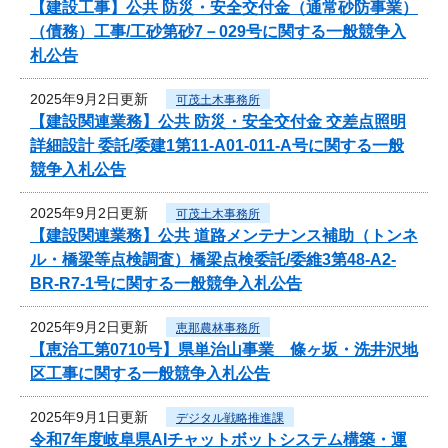
【建設工事】公共 防災・安全交付金（通常砂防事業）
（債務）工事/工砂第砂7－029号に関する一般競争入
札公告
2025年9月2日更新
可茂土木事務所
【建設関連業務】公共 防災・安全交付金 交差点照明
詳細設計 委託/委建1第11-A01-011-A号に関する一般
競争入札公告
2025年9月2日更新
可茂土木事務所
【建設関連業務】公共 道路メンテナンス補助（トンネ
ル・橋梁等点検調査）橋梁点検委託/委維3第48-A2-
BR-R7-1号に関する一般競争入札公告
2025年9月2日更新
恵那農林事務所
【恵治工第0710号】県単治山事業 條ヶ坂・洗井沢地
区工事に関する一般競争入札公告
2025年9月1日更新
デジタル戦略推進課
令和7年度岐阜県AIチャットボットシステム構築・運