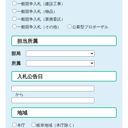
キ
一般競争入札（建設工事）
ー
一般競争入札（物品）
ワ
一般競争入札（業務委託）
ー
ド
一般競争入札（その他）
公募型プロポーザル
を
入
担当所属
力
部局
所属
入札公告日
期
から
間
期
の
間
始
地域
の
ま
終
り
わ
本庁
岐阜地域（本庁除く）