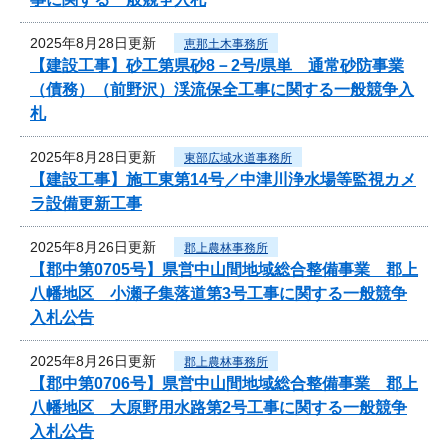
2025年8月28日更新
恵那土木事務所
【建設工事】砂工第県砂8－2号/県単 通常砂防事業
（債務）（前野沢）渓流保全工事に関する一般競争入
札
2025年8月28日更新
東部広域水道事務所
【建設工事】施工東第14号／中津川浄水場等監視カメ
ラ設備更新工事
2025年8月26日更新
郡上農林事務所
【郡中第0705号】県営中山間地域総合整備事業 郡上
八幡地区 小瀬子集落道第3号工事に関する一般競争
入札公告
2025年8月26日更新
郡上農林事務所
【郡中第0706号】県営中山間地域総合整備事業 郡上
八幡地区 大原野用水路第2号工事に関する一般競争
入札公告