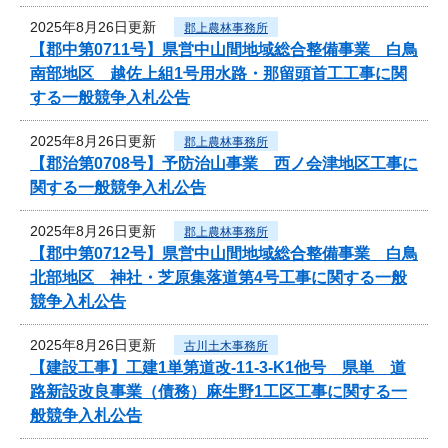
2025年8月26日更新
郡上農林事務所
【郡中第0711号】県営中山間地域総合整備事業 白鳥
南部地区 越佐上組1号用水路・那留頭首工工事に関
する一般競争入札公告
2025年8月26日更新
郡上農林事務所
【郡治第0708号】予防治山事業 西ノ会津地区工事に
関する一般競争入札公告
2025年8月26日更新
郡上農林事務所
【郡中第0712号】県営中山間地域総合整備事業 白鳥
北部地区 神社・芝原集落道第4号工事に関する一般
競争入札公告
2025年8月26日更新
古川土木事務所
【建設工事】工建1単第道改-11-3-K1他号 県単 道
路新設改良事業（債務）麻生野1工区工事に関する一
般競争入札公告