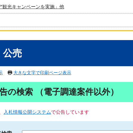
ア観光キャンペーンを実施」他
・公売
示
大きな文字で印刷ページ表示
告の検索 （電子調達案件以外）
、
入札情報公開システム
で公告しています