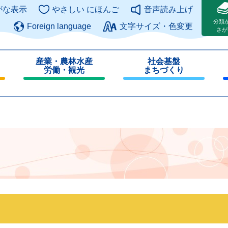
このページの本文へ
がな表示
やさしい にほんご
音声読み上げ
分類
Foreign language
文字サイズ・色変更
さが
産業・農林水産
社会基盤
労働・観光
まちづくり
閉
閉
じ
じ
る
る