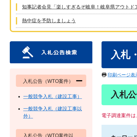
知事記者会見「楽しすぎるぞ岐阜！岐阜県アウトド
熱中症を予防しましょう
本
入札
文
印刷ページ表
入札公告（WTO案件）
入札公
一般競争入札（建設工事）
一般競争入札（建設工事以
電子調達案件は
外）
入札公告（WTO案件以