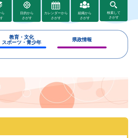
検索して
から
目的から
カレンダーから
組織から
さがす
す
さがす
さがす
さがす
教育・文化
県政情報
スポーツ・青少年
閉
閉
じ
じ
る
る