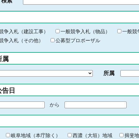
ド検索
検
索
す
る
キ
競争入札（建設工事）
一般競争入札（物品）
一般競
ー
競争入札（その他）
公募型プロポーザル
ワ
ー
所属
ド
を
所属
入
力
公告日
から
期
間
の
終
わ
岐阜地域（本庁除く）
西濃（大垣）地域
揖斐