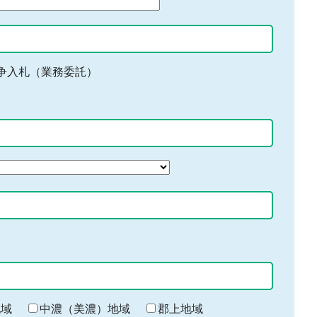
争入札（業務委託）
地域
中濃（美濃）地域
郡上地域