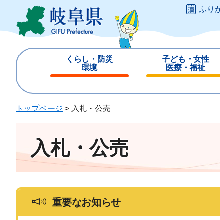
ペ
メ
ふり
ー
ニ
ジ
ュ
の
ー
先
を
くらし・防災
子ども・女性
頭
飛
環境
医療・福祉
で
ば
閉
閉
す
し
じ
じ
。
て
る
る
トップページ
>
入札・公売
本
文
へ
入札・公売
重要なお知らせ