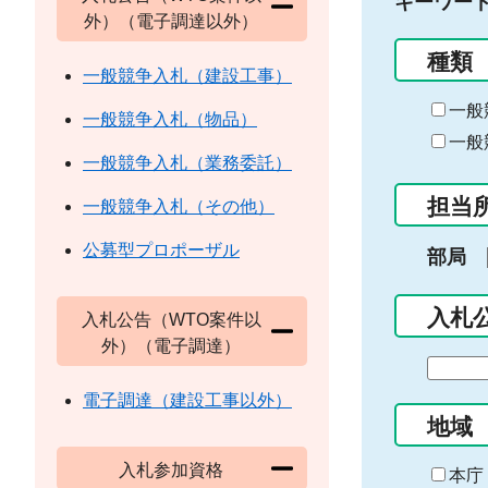
キーワー
外）（電子調達以外）
種類
一般競争入札（建設工事）
一般
一般競争入札（物品）
一般
一般競争入札（業務委託）
担当
一般競争入札（その他）
公募型プロポーザル
部局
入札
入札公告（WTO案件以
外）（電子調達）
期
間
電子調達（建設工事以外）
の
地域
始
入札参加資格
ま
本庁