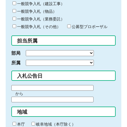
キ
一般競争入札（建設工事）
ー
一般競争入札（物品）
ワ
一般競争入札（業務委託）
ー
ド
一般競争入札（その他）
公募型プロポーザル
を
入
担当所属
力
部局
所属
入札公告日
期
から
間
期
の
間
始
地域
の
ま
終
り
わ
本庁
岐阜地域（本庁除く）