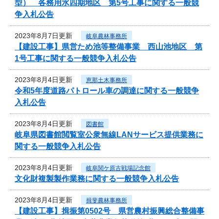
型） 各務用水四期地区 第5号工事に関する一般競
争入札公告
2023年8月7日更新
岐阜農林事務所
【建設工事】県営ため池等整備事業 西山池地区 第
1号工事に関する一般競争入札公告
2023年8月4日更新
恵那土木事務所
令和5年度道路パトロール車の調達に関する一般競争
入札公告
2023年8月4日更新
図書館
岐阜県図書館閲覧室公衆無線LANサービス提供業務に
関する一般競争入札公告
2023年8月4日更新
岐阜関ケ原古戦場記念館
文化財複製製作業務に関する一般競争入札公告
2023年8月4日更新
揖斐農林事務所
【建設工事】揖振第0502号 県営農村振興総合整備事