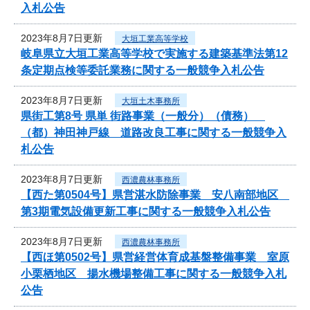
入札公告
2023年8月7日更新
大垣工業高等学校
岐阜県立大垣工業高等学校で実施する建築基準法第12
条定期点検等委託業務に関する一般競争入札公告
2023年8月7日更新
大垣土木事務所
県街工第8号 県単 街路事業（一般分）（債務）
（都）神田神戸線 道路改良工事に関する一般競争入
札公告
2023年8月7日更新
西濃農林事務所
【西た第0504号】県営湛水防除事業 安八南部地区
第3期電気設備更新工事に関する一般競争入札公告
2023年8月7日更新
西濃農林事務所
【西ほ第0502号】県営経営体育成基盤整備事業 室原
小栗栖地区 揚水機場整備工事に関する一般競争入札
公告