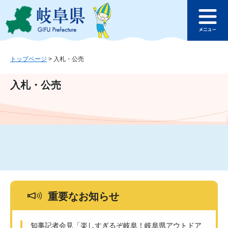
ペ
メ
このページの本文へ
ー
ニ
メ
ジ
ュ
ニ
の
ー
ュ
先
を
ー
頭
飛
トップページ
>
入札・公売
で
ば
す
し
入札・公売
。
て
本
文
へ
重要なお知らせ
知事記者会見「楽しすぎるぞ岐阜！岐阜県アウトドア