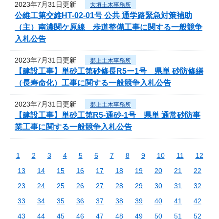
2023年7月31日更新
大垣土木事務所
公維工第交維HT-02-01号 公共 通学路緊急対策補助
（主）南濃関ケ原線 歩道整備工事に関する一般競争
入札公告
2023年7月31日更新
郡上土木事務所
【建設工事】単砂工第砂修長R5ー1号 県単 砂防修繕
（長寿命化）工事に関する一般競争入札公告
2023年7月31日更新
郡上土木事務所
【建設工事】単砂工第R5-通砂-1号 県単 通常砂防事
業工事に関する一般競争入札公告
1
2
3
4
5
6
7
8
9
10
11
12
13
14
15
16
17
18
19
20
21
22
23
24
25
26
27
28
29
30
31
32
33
34
35
36
37
38
39
40
41
42
43
44
45
46
47
48
49
50
51
52