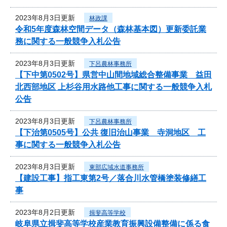
2023年8月3日更新
林政課
令和5年度森林空間データ（森林基本図）更新委託業
務に関する一般競争入札公告
2023年8月3日更新
下呂農林事務所
【下中第0502号】県営中山間地域総合整備事業 益田
北西部地区 上杉谷用水路他工事に関する一般競争入札
公告
2023年8月3日更新
下呂農林事務所
【下治第0505号】公共 復旧治山事業 寺洞地区 工
事に関する一般競争入札公告
2023年8月3日更新
東部広域水道事務所
【建設工事】指工東第2号／落合川水管橋塗装修繕工
事
2023年8月2日更新
揖斐高等学校
岐阜県立揖斐高等学校産業教育振興設備整備に係る食