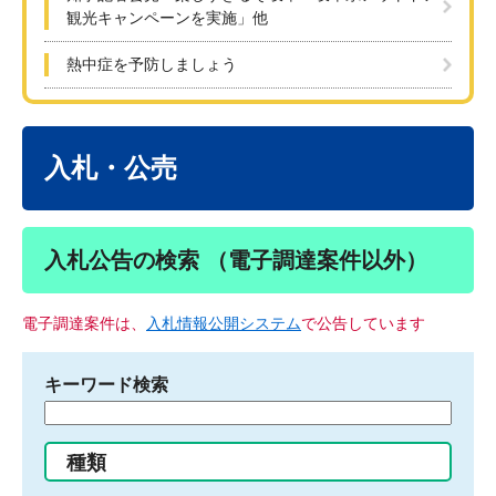
観光キャンペーンを実施」他
熱中症を予防しましょう
本
文
入札・公売
入札公告の検索 （電子調達案件以外）
電子調達案件は、
入札情報公開システム
で公告しています
キーワード検索
検
索
す
種類
る