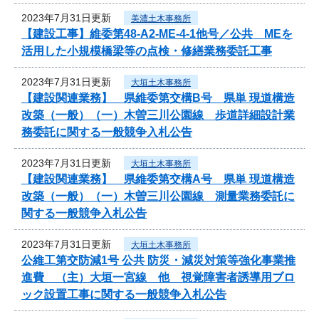
2023年7月31日更新
美濃土木事務所
【建設工事】維委第48-A2-ME-4-1他号／公共 MEを
活用した小規模橋梁等の点検・修繕業務委託工事
2023年7月31日更新
大垣土木事務所
【建設関連業務】 県維委第交構B号 県単 現道構造
改築（一般）（一）木曽三川公園線 歩道詳細設計業
務委託に関する一般競争入札公告
2023年7月31日更新
大垣土木事務所
【建設関連業務】 県維委第交構A号 県単 現道構造
改築（一般）（一）木曽三川公園線 測量業務委託に
関する一般競争入札公告
2023年7月31日更新
大垣土木事務所
公維工第交防減1号 公共 防災・減災対策等強化事業推
進費 （主）大垣一宮線 他 視覚障害者誘導用ブロ
ック設置工事に関する一般競争入札公告