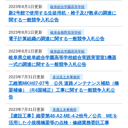
2023年8月1日更新
岐阜総合学園高等学校
新2号館で使用する生徒用机・椅子及び教卓の調達に
関する一般競争入札公告
2023年8月1日更新
岐阜各務野高等学校
電子計算組織の調達に関する一般競争入札公告
2023年8月1日更新
岐阜総合学園高等学校
岐阜県立岐阜総合学園高等学校総合実践実習室1機器
一式の調達に関する一般競争入札公告
2023年7月31日更新
多治見土木事務所
工維第MKH07-07号 公共 道路メンテナンス補助（橋
梁補修）（R4国補正）工事に関する一般競争入札公
告
2023年7月31日更新
美濃土木事務所
【建設工事】維委第48-A2-ME-4-2他号／公共 MEを
活用した小規模橋梁等の点検・修繕業務委託工事