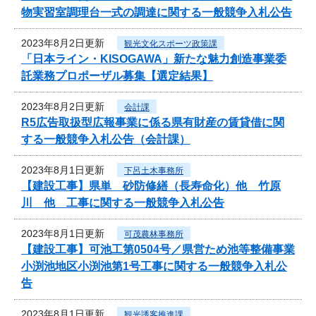
物実習室調理台一式の調達に関する一般競争入札公告
2023年8月2日更新
観光文化スポーツ政策課
「日本ライン・KISOGAWA」新たな魅力創造事業委
託業務プロポーザル募集【選定結果】
2023年8月2日更新
会計課
R5広告取扱型広報事業に係る県有財産の賃貸借に関
する一般競争入札公告（会計課）
2023年8月1日更新
下呂土木事務所
【建設工事】県単 砂防修繕（長寿命化）他 竹原
川 他 工事に関する一般競争入札公告
2023年8月1日更新
可茂農林事務所
【建設工事】可池工第0504号／県営ため池等整備事業
小渕池地区小渕池第1号工事に関する一般競争入札公
告
2023年8月1日更新
観光誘客推進課