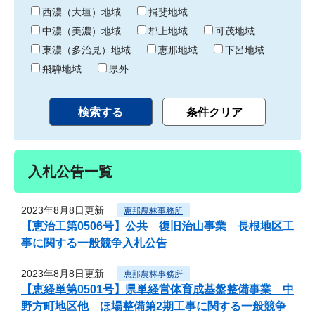
り
西濃（大垣）地域
揖斐地域
中濃（美濃）地域
郡上地域
可茂地域
東濃（多治見）地域
恵那地域
下呂地域
飛騨地域
県外
入札公告一覧
2023年8月8日更新
恵那農林事務所
【恵治工第0506号】公共 復旧治山事業 長根地区工
事に関する一般競争入札公告
2023年8月8日更新
恵那農林事務所
【恵経単第0501号】県単経営体育成基盤整備事業 中
野方町地区他 ほ場整備第2期工事に関する一般競争