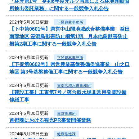
「林オ第1号 令和6年度オルソ写真による林地異動箇
所抽出委託業務」に関する一般競争入札公告
2024年5月30日更新
下呂農林事務所
【下中第0601号】県営中山間地域総合整備事業 益田
南部地区 笹洞鳥獣害防止柵第1期、月本他鳥獣害防止
柵第2期工事に関する一般競争入札公告
2024年5月30日更新
下呂農林事務所
【下促第0602号】県営農業基盤整備促進事業 山之口
地区 第3号基盤整備工事に関する一般競争入札公告
2024年5月30日更新
東部広域水道事務所
【建設工事】工東第7号／落合取水場非常用発電設備
修繕工事
2024年5月30日更新
東京事務所
首都圏における観光PR事業開催業務
2024年5月29日更新
健康推進課