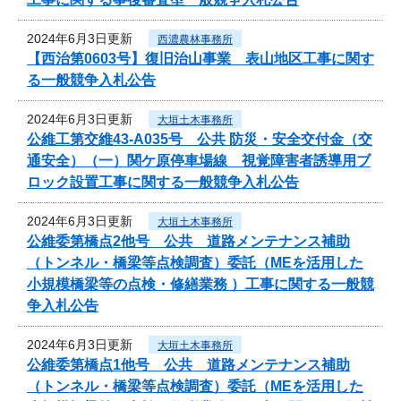
2024年6月3日更新
西濃農林事務所
【西治第0603号】復旧治山事業 表山地区工事に関す
る一般競争入札公告
2024年6月3日更新
大垣土木事務所
公維工第交維43-A035号 公共 防災・安全交付金（交
通安全）（一）関ケ原停車場線 視覚障害者誘導用ブ
ロック設置工事に関する一般競争入札公告
2024年6月3日更新
大垣土木事務所
公維委第橋点2他号 公共 道路メンテナンス補助
（トンネル・橋梁等点検調査）委託（MEを活用した
小規模橋梁等の点検・修繕業務 ）工事に関する一般競
争入札公告
2024年6月3日更新
大垣土木事務所
公維委第橋点1他号 公共 道路メンテナンス補助
（トンネル・橋梁等点検調査）委託（MEを活用した