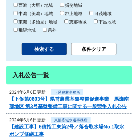
り
西濃（大垣）地域
揖斐地域
中濃（美濃）地域
郡上地域
可茂地域
東濃（多治見）地域
恵那地域
下呂地域
飛騨地域
県外
入札公告一覧
2024年6月6日更新
下呂農林事務所
【下促第0603号】県営農業基盤整備促進事業 馬瀬南
部地区 第3号基盤整備工事に関する一般競争入札公告
2024年6月6日更新
東部広域水道事務所
【建設工事】6債指工東第2号／落合取水場No.1取水
ポンプ修繕工事