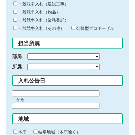
キ
一般競争入札（建設工事）
ー
一般競争入札（物品）
ワ
一般競争入札（業務委託）
ー
ド
一般競争入札（その他）
公募型プロポーザル
を
入
担当所属
力
部局
所属
入札公告日
期
から
間
期
の
間
始
地域
の
ま
終
り
わ
本庁
岐阜地域（本庁除く）