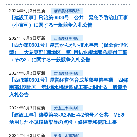
2024年6月3日更新
飛騨農林事務所
【建設工事】飛治第0606号 公共 緊急予防治山工事
（小言司）に関する一般競争入札公告
2024年6月3日更新
西濃農林事務所
【西か第0601号】県営かんがい排水事業（保全合理化
型） 大巻東部1期地区 第1用排水機場製作据付工事
（その2）に関する一般競争入札公告
2024年6月3日更新
西濃農林事務所
【西ほ第0601号】県営経営体育成基盤整備事業 四郷
南部1期地区 第1揚水機場造成工事に関する一般競争
入札公告
2024年6月3日更新
美濃土木事務所
【建設工事】維委第48-A2-ME-4-2他号／公共 MEを
活用した小規模橋梁等の点検・修繕業務委託工事
2024年6月3日更新
美濃土木事務所