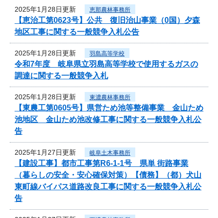
2025年1月28日更新
恵那農林事務所
【恵治工第0623号】公共 復旧治山事業（0国）夕森
地区工事に関する一般競争入札公告
2025年1月28日更新
羽島高等学校
令和7年度 岐阜県立羽島高等学校で使用するガスの
調達に関する一般競争入札
2025年1月28日更新
東濃農林事務所
【東農工第0605号】県営ため池等整備事業 金山ため
池地区 金山ため池改修工事に関する一般競争入札公
告
2025年1月27日更新
岐阜土木事務所
【建設工事】都市工事第R6-1-1号 県単 街路事業
（暮らしの安全・安心確保対策）【債務】（都）犬山
東町線バイパス道路改良工事に関する一般競争入札公
告