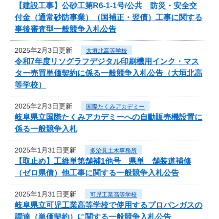
【建設工事】公砂工第R6-1-1号/公共 防災・安全交
付金（通常砂防事業）（国補正・翌債）工事に関する
事後審査型一般競争入札公告
2025年2月3日更新
大垣北高等学校
令和7年度リソグラフデジタル印刷機用インク・マス
ター売買単価契約に係る一般競争入札公告（大垣北高
等学校）
2025年2月3日更新
国際たくみアカデミー
岐阜県立国際たくみアカデミーへの自動販売機設置に
係る一般競争入札
2025年1月31日更新
多治見土木事務所
【取止め】工維単第舗補1他号 県単 舗装道補修
（ゼロ県債）他工事に関する一般競争入札公告
2025年1月31日更新
可児工業高等学校
岐阜県立可児工業高等学校で使用するプロパンガスの
調達（単価契約）に関する一般競争入札公告