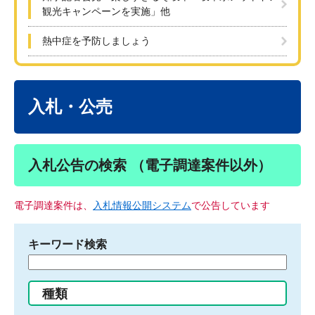
観光キャンペーンを実施」他
熱中症を予防しましょう
本
文
入札・公売
入札公告の検索 （電子調達案件以外）
電子調達案件は、
入札情報公開システム
で公告しています
キーワード検索
検
索
す
種類
る