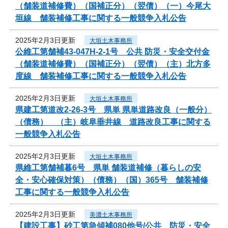
（舗装道補修費）（国補正分）（翌債）（一）今尾大
垣線 舗装補修工事に関する一般競争入札公告
2025年2月3日更新
大垣土木事務所
公維工第舗補43-047H-2-1号 公共 防災・安全交付金
（舗装道補修費）（国補正分）（翌債）（主）北方多
度線 舗装補修工事に関する一般競争入札公告
2025年2月3日更新
大垣土木事務所
県建工第道改2-26-3号 県単 県単道路改良（一般分）
（債務） （主）岐阜垂井線 道路改良工事に関する
一般競争入札公告
2025年2月3日更新
大垣土木事務所
県維工第舗補暮6号 県単 舗装道補修（暮らしの安
全・安心確保対策）（債務）（国）365号 舗装補修
工事に関する一般競争入札公告
2025年2月3日更新
美濃土木事務所
【建設工事】砂工第急傾補080他号/公共 防災・安全