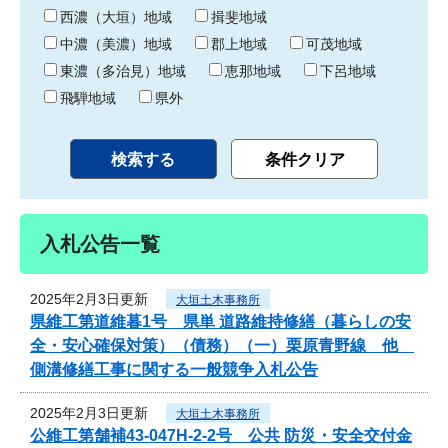
り
西濃（大垣）地域
揖斐地域
中濃（美濃）地域
郡上地域
可茂地域
東濃（多治見）地域
恵那地域
下呂地域
飛騨地域
県外
入札公告一覧
2025年2月3日更新
大垣土木事務所
県維工第道維暮1号 県単 道路維持修繕（暮らしの安
全・安心確保対策）（債務）（一）栗原青野線 他
側溝修繕工事に関する一般競争入札公告
2025年2月3日更新
大垣土木事務所
公維工第舗補43-047H-2-2号 公共 防災・安全交付金