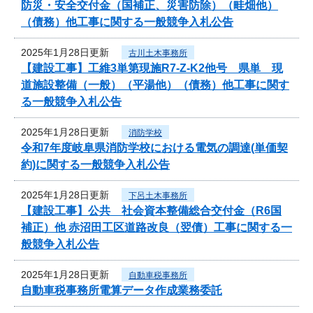
防災・安全交付金（国補正、災害防除）（畦畑他）
（債務）他工事に関する一般競争入札公告
2025年1月28日更新
古川土木事務所
【建設工事】工維3単第現施R7-Z-K2他号 県単 現
道施設整備（一般）（平湯他）（債務）他工事に関す
る一般競争入札公告
2025年1月28日更新
消防学校
令和7年度岐阜県消防学校における電気の調達(単価契
約)に関する一般競争入札公告
2025年1月28日更新
下呂土木事務所
【建設工事】公共 社会資本整備総合交付金（R6国
補正）他 赤沼田工区道路改良（翌債）工事に関する一
般競争入札公告
2025年1月28日更新
自動車税事務所
自動車税事務所電算データ作成業務委託