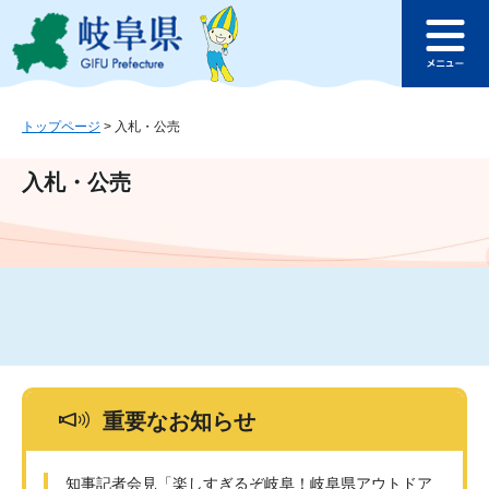
ペ
メ
このページの本文へ
ー
ニ
メ
ジ
ュ
ニ
の
ー
ュ
先
を
ー
頭
飛
トップページ
>
入札・公売
で
ば
す
し
入札・公売
。
て
本
文
へ
重要なお知らせ
知事記者会見「楽しすぎるぞ岐阜！岐阜県アウトドア