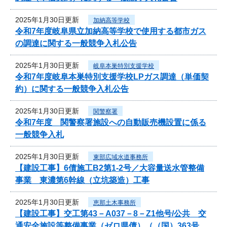
2025年1月30日更新
加納高等学校
令和7年度岐阜県立加納高等学校で使用する都市ガス
の調達に関する一般競争入札公告
2025年1月30日更新
岐阜本巣特別支援学校
令和7年度岐阜本巣特別支援学校LPガス調達（単価契
約）に関する一般競争入札公告
2025年1月30日更新
関警察署
令和7年度 関警察署施設への自動販売機設置に係る
一般競争入札
2025年1月30日更新
東部広域水道事務所
【建設工事】6債施工B2第1-2号／大容量送水管整備
事業 東濃第6幹線（立坑築造）工事
2025年1月30日更新
恵那土木事務所
【建設工事】交工第43－A037－8－Z1他号/公共 交
通安全施設等整備事業（ゼロ県債）（（国）363号