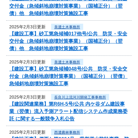
交付金（急傾斜地崩壊対策事業）（国補正分）（翌
債）他 急傾斜地崩壊対策施設工事
2025年2月3日更新
美濃土木事務所
【建設工事】砂工第急傾補017他号/公共 防災・安全
交付金（急傾斜地崩壊対策事業）（国補正分）（翌
債）他 急傾斜地崩壊対策施設工事
2025年2月3日更新
美濃土木事務所
【建設工事】砂工第急傾補048号/公共 防災・安全交
付金（急傾斜地崩壊対策事業）（国補正分）（翌債）
急傾斜地崩壊対策施設工事
2025年2月3日更新
長良川上流河川開発工事事務所
【建設関連業務】第R6H-5号/公共 内ケ谷ダム建設事
業（翌債）流入予測アラート配信システム作成業務委
託 に関する一般競争入札公告
2025年2月3日更新
西濃農林事務所