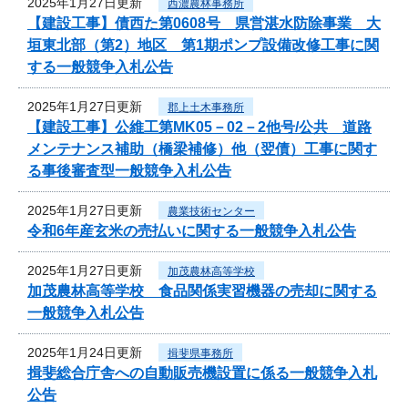
2025年1月27日更新
西濃農林事務所
【建設工事】債西た第0608号 県営湛水防除事業 大
垣東北部（第2）地区 第1期ポンプ設備改修工事に関
する一般競争入札公告
2025年1月27日更新
郡上土木事務所
【建設工事】公維工第MK05－02－2他号/公共 道路
メンテナンス補助（橋梁補修）他（翌債）工事に関す
る事後審査型一般競争入札公告
2025年1月27日更新
農業技術センター
令和6年産玄米の売払いに関する一般競争入札公告
2025年1月27日更新
加茂農林高等学校
加茂農林高等学校 食品関係実習機器の売却に関する
一般競争入札公告
2025年1月24日更新
揖斐県事務所
揖斐総合庁舎への自動販売機設置に係る一般競争入札
公告