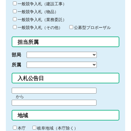
キ
一般競争入札（建設工事）
ー
一般競争入札（物品）
ワ
一般競争入札（業務委託）
ー
ド
一般競争入札（その他）
公募型プロポーザル
を
入
担当所属
力
部局
所属
入札公告日
期
から
間
期
の
間
始
地域
の
ま
終
り
わ
本庁
岐阜地域（本庁除く）