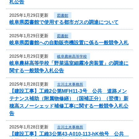
札公告
2025年1月29日更新
図書館
岐阜県図書館で使用する都市ガスの調達について
2025年1月29日更新
図書館
岐阜県図書館への自動販売機設置に係る一般競争入札
2025年1月29日更新
岐阜農林高等学校
岐阜農林高等学校「野菜温室細霧冷房装置」の調達に
関する一般競争入札公告
2025年1月28日更新
古川土木事務所
【建設工事】工維2公第MFH11-3号 公共 道路メン
テナンス補助（附属物修繕）（国補正分）（翌債）新
穂高スノーシェッド補修工事に関する一般競争入札公
告
2025年1月28日更新
古川土木事務所
【建設工事】工維3公第43-A010-113-hK他号 公共