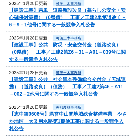
2025年1月28日更新
可茂土木事務所
【建設工事】県単 道路新設改良（暮らしの安全・安
心確保対策費）（0県債） 工事／工建2単第道改く－
6－9－1他号に関する一般競争入札公告
2025年1月28日更新
可茂土木事務所
【建設工事】公共 防災・安全交付金（道路改良）
（0県債） 工事／工建2第Z6－31－A01－039号に関
する一般競争入札公告
2025年1月28日更新
可茂土木事務所
【建設工事】公共 社会資本整備総合交付金（広域連
携）（道路改良）（債務） 工事／工建2第46－A11
－002－2他号に関する一般競争入札公告
2025年1月28日更新
恵那農林事務所
【恵中第0606号】県営中山間地域総合整備事業 やさ
か地区 大又用水路第1期他工事に関する一般競争入
札公告