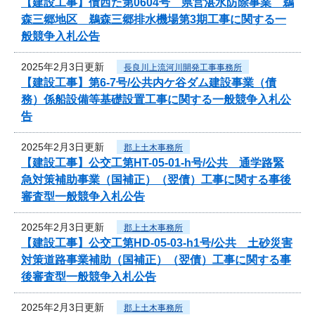
【建設工事】債西た第0604号 県営湛水防除事業 鵜
森三郷地区 鵜森三郷排水機場第3期工事に関する一
般競争入札公告
2025年2月3日更新
長良川上流河川開発工事事務所
【建設工事】第6-7号/公共内ケ谷ダム建設事業（債
務）係船設備等基礎設置工事に関する一般競争入札公
告
2025年2月3日更新
郡上土木事務所
【建設工事】公交工第HT-05-01-h号/公共 通学路緊
急対策補助事業（国補正）（翌債）工事に関する事後
審査型一般競争入札公告
2025年2月3日更新
郡上土木事務所
【建設工事】公交工第HD-05-03-h1号/公共 土砂災害
対策道路事業補助（国補正）（翌債）工事に関する事
後審査型一般競争入札公告
2025年2月3日更新
郡上土木事務所