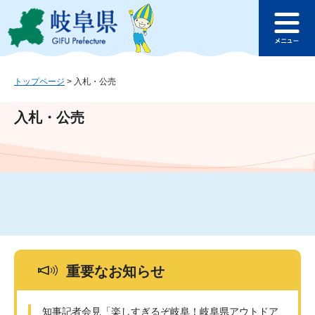
ペ
メ
このページの本文へ
ー
ニ
メ
ジ
ュ
ニ
の
ー
ュ
先
を
ー
頭
飛
トップページ
>
入札・公売
で
ば
す
し
入札・公売
。
て
本
文
へ
重要なお知らせ
知事記者会見「楽しすぎるぞ岐阜！岐阜県アウトドア