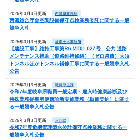
2025年3月3日更新
西濃県事務所
西濃総合庁舎空調設備保守点検業務委託に関する一般
競争入札
2025年3月3日更新
岐阜土木事務所
【建設工事】維持工事第R6-MT01-02Z号 公共 道路
メンテナンス補助（道路維持修繕）（ゼロ県債）大須
トンネルほかトンネル補修工事に関する一般競争入札
公告
2025年3月3日更新
職員厚生課
令和7年度岐阜県職員一般定期・雇入時健康診断及び
特殊業務従事者健康診断実施業務（単価契約）に関す
る一般競争入札公告
2025年3月3日更新
河川課
令和7年度危機管理型水位計保守点検業務に関する一
般競争入札公告