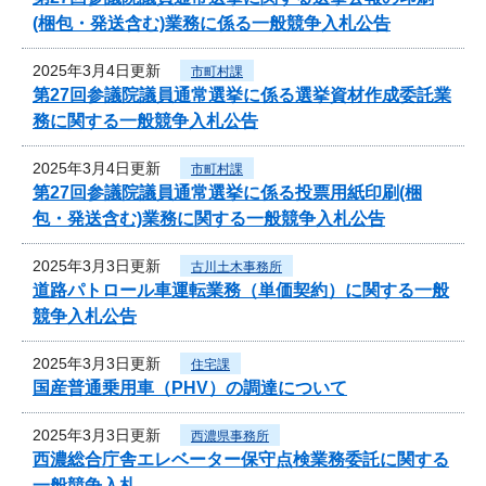
(梱包・発送含む)業務に係る一般競争入札公告
2025年3月4日更新
市町村課
第27回参議院議員通常選挙に係る選挙資材作成委託業
務に関する一般競争入札公告
2025年3月4日更新
市町村課
第27回参議院議員通常選挙に係る投票用紙印刷(梱
包・発送含む)業務に関する一般競争入札公告
2025年3月3日更新
古川土木事務所
道路パトロール車運転業務（単価契約）に関する一般
競争入札公告
2025年3月3日更新
住宅課
国産普通乗用車（PHV）の調達について
2025年3月3日更新
西濃県事務所
西濃総合庁舎エレベーター保守点検業務委託に関する
一般競争入札