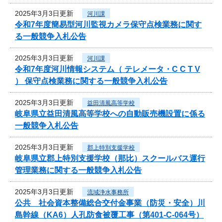
2025年3月3日更新
河川課
令和7年度簡易型河川監視カメラ保守点検業務に関す
る一般競争入札公告
2025年3月3日更新
河川課
令和7年度河川情報システム（ テレメータ・C C T V
） 保守点検業務に関する一般競争入札公告
2025年3月3日更新
益田清風高等学校
岐阜県立益田清風高等学校への自動販売機設置に係る
一般競争入札公告
2025年3月3日更新
郡上特別支援学校
岐阜県立郡上特別支援学校（那比）スクールバス運行
管理業務に関する一般競争入札公告
2025年3月3日更新
流域浄水事務所
公共 社会資本整備総合交付金事業（防災・安全）川
島幹線（KA6）人孔防食被覆工事（第401-C-064号）