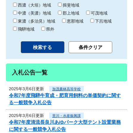
り
西濃（大垣）地域
揖斐地域
中濃（美濃）地域
郡上地域
可茂地域
東濃（多治見）地域
恵那地域
下呂地域
飛騨地域
県外
入札公告一覧
2025年3月6日更新
加茂農林高等学校
令和7年度飛騨牛育成・肥育用飼料の単価契約に関す
る一般競争入札公告
2025年3月6日更新
里川・水産振興課
令和7年度清流長良川あゆパーク大型テント設置業務
に関する一般競争入札公告