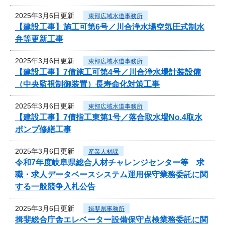
2025年3月6日更新
東部広域水道事務所
【建設工事】施工可第6号／川合浄水場空気圧式制水
弁等更新工事
2025年3月6日更新
東部広域水道事務所
【建設工事】7債施工可第4号／川合浄水場計装設備
（中央監視制御装置）長寿命化対策工事
2025年3月6日更新
東部広域水道事務所
【建設工事】7債指工東第1号／落合取水場No.4取水
ポンプ修繕工事
2025年3月6日更新
産業人材課
令和7年度岐阜県総合人材チャレンジセンター等 求
職・求人データベースシステム運用保守業務委託に関
する一般競争入札公告
2025年3月6日更新
揖斐県事務所
揖斐総合庁舎エレベーター設備保守点検業務委託に関