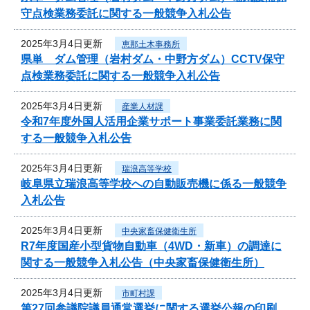
守点検業務委託に関する一般競争入札公告
2025年3月4日更新
恵那土木事務所
県単 ダム管理（岩村ダム・中野方ダム）CCTV保守
点検業務委託に関する一般競争入札公告
2025年3月4日更新
産業人材課
令和7年度外国人活用企業サポート事業委託業務に関
する一般競争入札公告
2025年3月4日更新
瑞浪高等学校
岐阜県立瑞浪高等学校への自動販売機に係る一般競争
入札公告
2025年3月4日更新
中央家畜保健衛生所
R7年度国産小型貨物自動車（4WD・新車）の調達に
関する一般競争入札公告（中央家畜保健衛生所）
2025年3月4日更新
市町村課
第27回参議院議員通常選挙に関する選挙公報の印刷