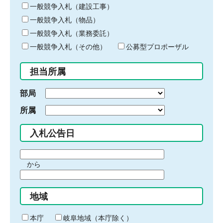
キ
一般競争入札（建設工事）
ー
一般競争入札（物品）
ワ
一般競争入札（業務委託）
ー
ド
一般競争入札（その他）
公募型プロポーザル
を
入
担当所属
力
部局
所属
入札公告日
期
から
間
期
の
間
始
地域
の
ま
終
り
わ
本庁
岐阜地域（本庁除く）