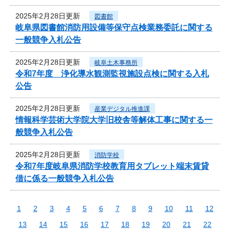
2025年2月28日更新
図書館
岐阜県図書館消防用設備等保守点検業務委託に関する
一般競争入札公告
2025年2月28日更新
岐阜土木事務所
令和7年度 浄化導水観測監視施設点検に関する入札
公告
2025年2月28日更新
産業デジタル推進課
情報科学芸術大学院大学旧校舎等解体工事に関する一
般競争入札公告
2025年2月28日更新
消防学校
令和7年度岐阜県消防学校教育用タブレット端末賃貸
借に係る一般競争入札公告
1
2
3
4
5
6
7
8
9
10
11
12
13
14
15
16
17
18
19
20
21
22