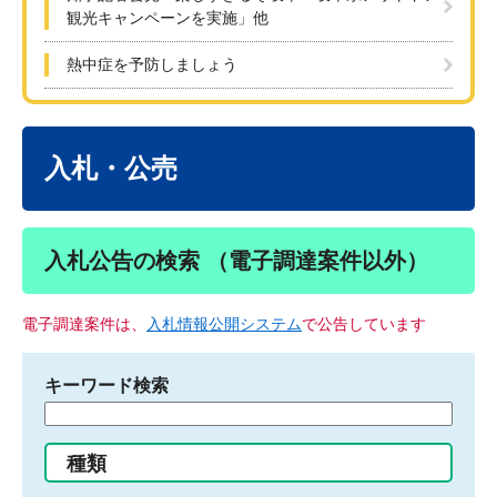
観光キャンペーンを実施」他
熱中症を予防しましょう
本
文
入札・公売
入札公告の検索 （電子調達案件以外）
電子調達案件は、
入札情報公開システム
で公告しています
キーワード検索
検
索
す
種類
る