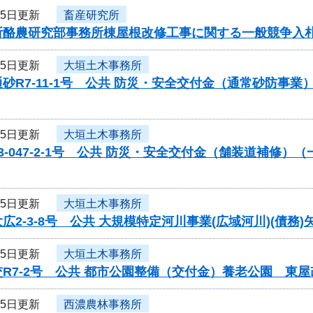
25日更新
畜産研究所
所酪農研究部事務所棟屋根改修工事に関する一般競争入
25日更新
大垣土木事務所
砂R7-11-1号 公共 防災・安全交付金（通常砂防事
25日更新
大垣土木事務所
3-047-2-1号 公共 防災・安全交付金（舗装道補修
25日更新
大垣土木事務所
広2-3-8号 公共 大規模特定河川事業(広域河川)(債
25日更新
大垣土木事務所
R7-2号 公共 都市公園整備（交付金）養老公園 東
25日更新
西濃農林事務所