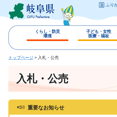
ペ
メ
ふり
ー
ニ
ジ
ュ
の
ー
先
を
くらし・防災
子ども・女性
頭
飛
環境
医療・福祉
で
ば
閉
閉
す
し
じ
じ
。
て
る
る
トップページ
>
入札・公売
本
文
へ
入札・公売
重要なお知らせ