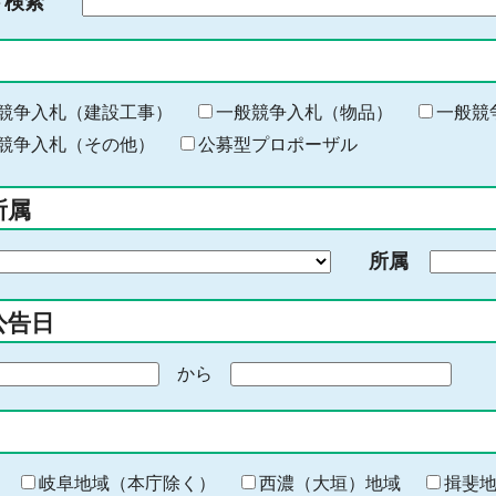
ド検索
検
索
す
る
キ
競争入札（建設工事）
一般競争入札（物品）
一般競
ー
競争入札（その他）
公募型プロポーザル
ワ
ー
所属
ド
を
所属
入
力
公告日
から
期
間
の
終
わ
岐阜地域（本庁除く）
西濃（大垣）地域
揖斐