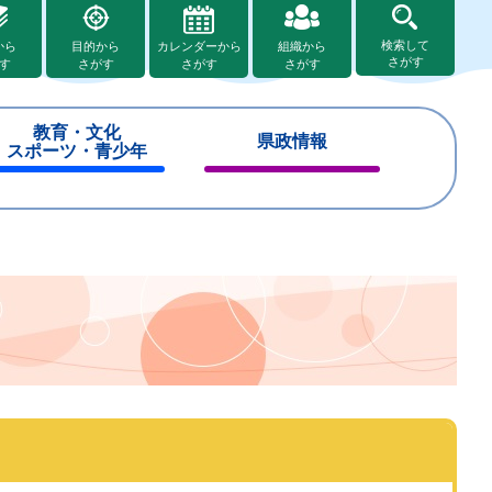
検索して
から
目的から
カレンダーから
組織から
さがす
す
さがす
さがす
さがす
教育・文化
県政情報
スポーツ・青少年
閉
閉
じ
じ
る
る