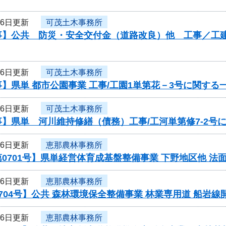
26日更新
可茂土木事務所
】公共 防災・安全交付金（道路改良）他 工事／工建1第1
26日更新
可茂土木事務所
】県単 都市公園事業 工事/工園1単第花－3号に関する
26日更新
可茂土木事務所
】県単 河川維持修繕（債務）工事/工河単第修7-2号
26日更新
恵那農林事務所
0701号】県単経営体育成基盤整備事業 下野地区他 
26日更新
恵那農林事務所
704号】公共 森林環境保全整備事業 林業専用道 船岩
26日更新
恵那農林事務所