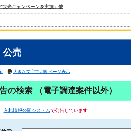
ア観光キャンペーンを実施」他
・公売
示
大きな文字で印刷ページ表示
告の検索 （電子調達案件以外）
、
入札情報公開システム
で公告しています