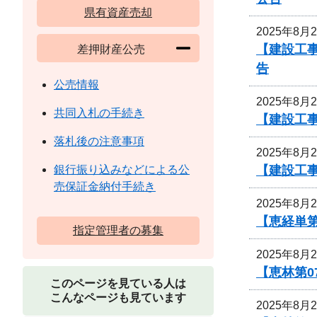
県有資産売却
2025年8月
【建設工事
差押財産公売
告
公売情報
2025年8月
共同入札の手続き
【建設工事
落札後の注意事項
2025年8月
【建設工事
銀行振り込みなどによる公
売保証金納付手続き
2025年8月
【恵経単第
指定管理者の募集
2025年8月
【恵林第0
このページを見ている人は
こんなページも見ています
2025年8月