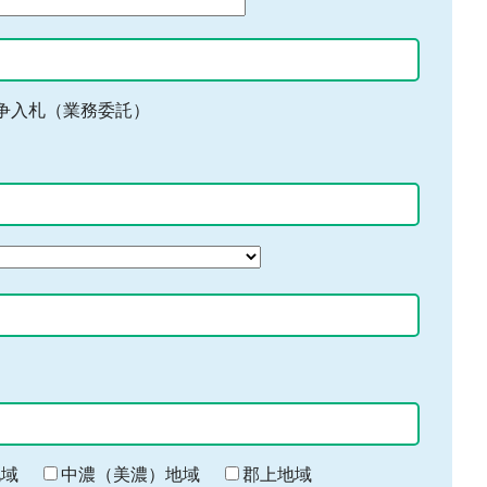
争入札（業務委託）
地域
中濃（美濃）地域
郡上地域