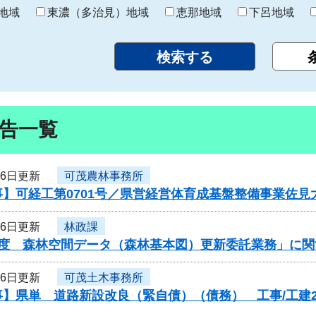
り
地域
東濃（多治見）地域
恵那地域
下呂地域
告一覧
26日更新
可茂農林事務所
事】可経工第0701号／県営経営体育成基盤整備事業佐
26日更新
林政課
年度 森林空間データ（森林基本図）更新委託業務」に関
26日更新
可茂土木事務所
】県単 道路新設改良（緊自債）（債務） 工事/工建2