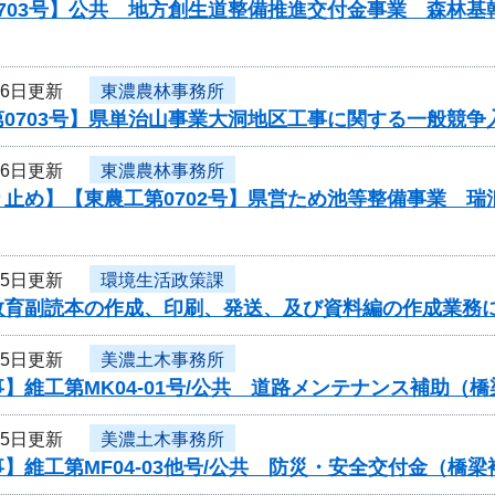
703号】公共 地方創生道整備推進交付金事業 森林基幹
26日更新
東濃農林事務所
0703号】県単治山事業大洞地区工事に関する一般競争
26日更新
東濃農林事務所
り止め】【東農工第0702号】県営ため池等整備事業 
25日更新
環境生活政策課
教育副読本の作成、印刷、発送、及び資料編の作成業務
25日更新
美濃土木事務所
】維工第MK04-01号/公共 道路メンテナンス補助（
25日更新
美濃土木事務所
】維工第MF04-03他号/公共 防災・安全交付金（