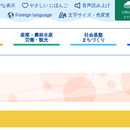
このページの本文へ
がな表示
やさしい にほんご
音声読み上げ
分類
Foreign language
文字サイズ・色変更
さが
産業・農林水産
社会基盤
労働・観光
まちづくり
閉
閉
じ
じ
る
る