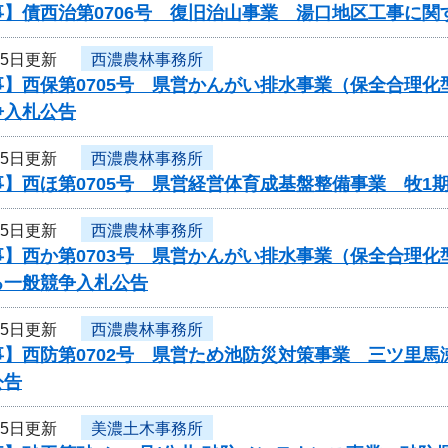
事】債西治第0706号 復旧治山事業 湯口地区工事に関
25日更新
西濃農林事務所
事】西保第0705号 県営かんがい排水事業（保全合理
争入札公告
25日更新
西濃農林事務所
】西ほ第0705号 県営経営体育成基盤整備事業 牧1
25日更新
西濃農林事務所
】西か第0703号 県営かんがい排水事業（保全合理化
る一般競争入札公告
25日更新
西濃農林事務所
事】西防第0702号 県営ため池防災対策事業 三ツ里
公告
25日更新
美濃土木事務所