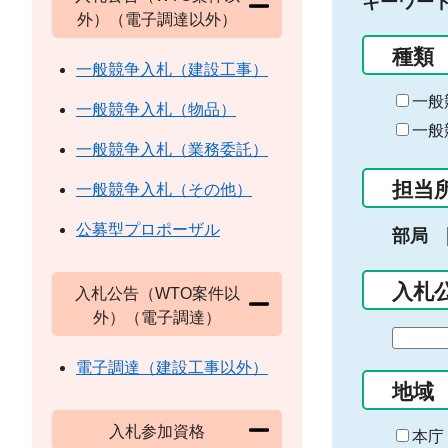
キーワー
外）（電子調達以外）
種類
一般競争入札（建設工事）
一般
一般競争入札（物品）
一般
一般競争入札（業務委託）
担当
一般競争入札（その他）
公募型プロポーザル
部局
入札
入札公告（WTO案件以
外）（電子調達）
期
間
電子調達（建設工事以外）
の
地域
始
入札参加資格
ま
本庁