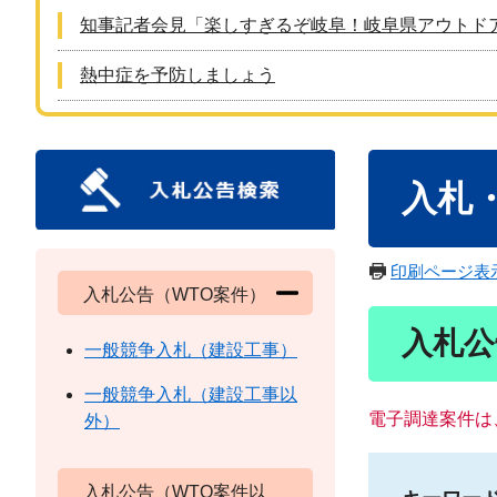
知事記者会見「楽しすぎるぞ岐阜！岐阜県アウトド
熱中症を予防しましょう
本
入札
文
印刷ページ表
入札公告（WTO案件）
入札公
一般競争入札（建設工事）
一般競争入札（建設工事以
電子調達案件は
外）
入札公告（WTO案件以