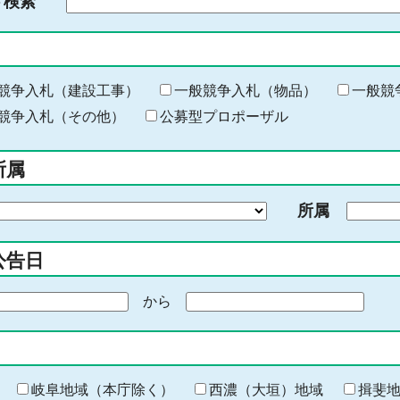
ド検索
検
索
す
る
キ
競争入札（建設工事）
一般競争入札（物品）
一般競
ー
競争入札（その他）
公募型プロポーザル
ワ
ー
所属
ド
を
所属
入
力
公告日
から
期
間
の
終
わ
岐阜地域（本庁除く）
西濃（大垣）地域
揖斐