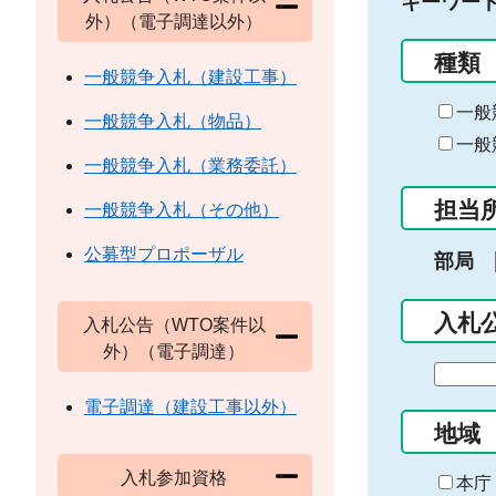
キーワー
外）（電子調達以外）
種類
一般競争入札（建設工事）
一般
一般競争入札（物品）
一般
一般競争入札（業務委託）
担当
一般競争入札（その他）
公募型プロポーザル
部局
入札
入札公告（WTO案件以
外）（電子調達）
期
間
電子調達（建設工事以外）
の
地域
始
入札参加資格
ま
本庁