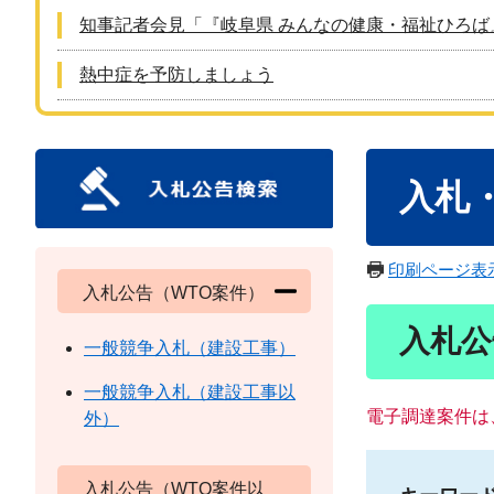
知事記者会見「『岐阜県 みんなの健康・福祉ひろば
熱中症を予防しましょう
本
入札
文
印刷ページ表
入札公告（WTO案件）
入札公
一般競争入札（建設工事）
一般競争入札（建設工事以
電子調達案件は
外）
入札公告（WTO案件以