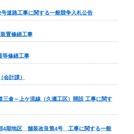
12号道路工事に関する一般競争入札公告
源装置修繕工事
蓋等修繕工事
（会計課）
道三倉～上ケ流線（久瀬工区）開設 工事に関す
部4期地区 舗装改良第4号 工事に関する一般