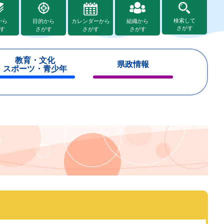
検索して
から
目的から
カレンダーから
組織から
さがす
す
さがす
さがす
さがす
教育・文化
県政情報
スポーツ・青少年
閉
閉
じ
じ
る
る