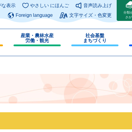
このページの本文へ
がな表示
やさしい にほんご
音声読み上げ
分類
Foreign language
文字サイズ・色変更
さが
産業・農林水産
社会基盤
労働・観光
まちづくり
閉
閉
じ
じ
る
る