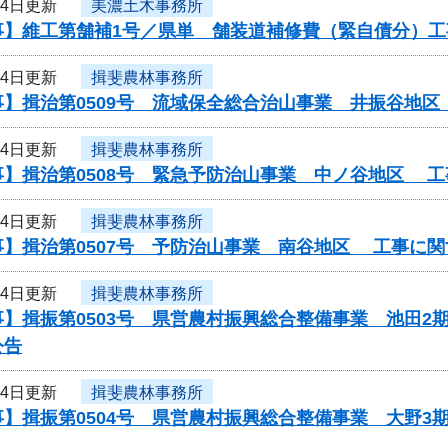
14日更新
美濃土木事務所
事】維工第舗補1号／県単 舗装道補修費（緊自債分）工
14日更新
揖斐農林事務所
事】揖治第0509号 流域保全総合治山事業 井振谷地
14日更新
揖斐農林事務所
事】揖治第0508号 緊急予防治山事業 中ノ谷地区 
14日更新
揖斐農林事務所
事】揖治第0507号 予防治山事業 南谷地区 工事に
14日更新
揖斐農林事務所
】揖振第0503号 県営農村振興総合整備事業 池田2
公告
14日更新
揖斐農林事務所
事】揖振第0504号 県営農村振興総合整備事業 大野