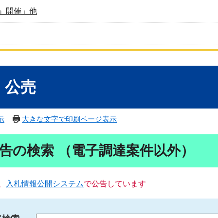
』開催」他
・公売
示
大きな文字で印刷ページ表示
告の検索 （電子調達案件以外）
、
入札情報公開システム
で公告しています