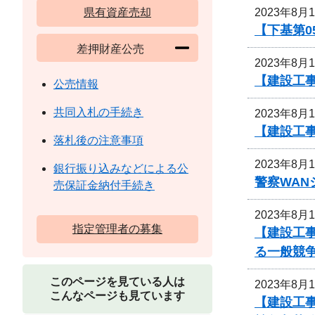
2023年8月
県有資産売却
【下基第0
差押財産公売
2023年8月
【建設工事
公売情報
共同入札の手続き
2023年8月
【建設工
落札後の注意事項
2023年8月
銀行振り込みなどによる公
警察WA
売保証金納付手続き
2023年8月
指定管理者の募集
【建設工事
る一般競
このページを見ている人は
2023年8月
こんなページも見ています
【建設工事