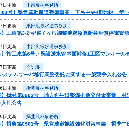
17日更新
下呂農林事務所
504号】県営基幹農道整備事業 下呂中央3期地区 第
17日更新
東部広域水道事務所
】工東第3-2号/雀子ヶ根調整池緊急遮断弁用無停電電
17日更新
東部広域水道事務所
事】指工東第6号／既設送水管内面補修1工区マンホール
17日更新
会計課
Nシステムサーバ移行業務委託に関する一般競争入札公告
16日更新
揖斐農林事務所
】揖林第0502号 地方創生道整備推進交付金事業 林
争入札公告
16日更新
揖斐農林事務所
】揖農第0501号 県営農道施設強化対策事業 揖斐中