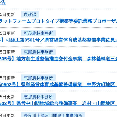
公告
15日更新
農政課
プラットフォームプロトタイプ構築等委託業務プロポーザ
15日更新
可茂農林事務所
事】可経工第0501号／県営経営体育成基盤整備事業佐
15日更新
恵那農林事務所
505号】地方創生道整備推進交付金事業 森林基幹道三
15日更新
恵那農林事務所
第0502号】県単経営体育成基盤整備事業 中野方町地
15日更新
恵那農林事務所
0503号】県営中山間地域総合整備事業 岩村・山岡地
14日更新
長良川上流河川開発工事事務所