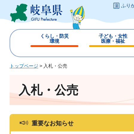
ペ
メ
ふり
ー
ニ
ジ
ュ
の
ー
先
を
くらし・防災
子ども・女性
頭
飛
環境
医療・福祉
で
ば
閉
閉
す
し
じ
じ
。
て
る
る
トップページ
>
入札・公売
本
文
へ
入札・公売
重要なお知らせ