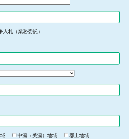
争入札（業務委託）
地域
中濃（美濃）地域
郡上地域