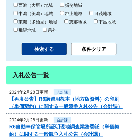
り
西濃（大垣）地域
揖斐地域
中濃（美濃）地域
郡上地域
可茂地域
東濃（多治見）地域
恵那地域
下呂地域
飛騨地域
県外
入札公告一覧
2024年2月28日更新
会計課
【再度公告】R6講習用教本（地方版資料）の印刷
（単価契約）に関する一般競争入札公告（会計課）
2024年2月28日更新
会計課
R6自動車保管場所証明現地調査業務委託（単価契
約）に関する一般競争入札公告（会計課）