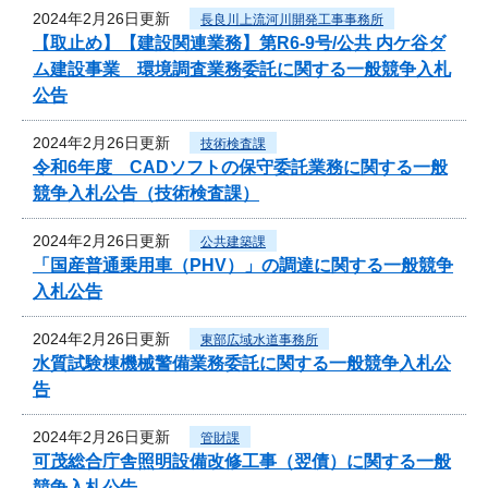
2024年2月26日更新
長良川上流河川開発工事事務所
【取止め】【建設関連業務】第R6-9号/公共 内ケ谷ダ
ム建設事業 環境調査業務委託に関する一般競争入札
公告
2024年2月26日更新
技術検査課
令和6年度 CADソフトの保守委託業務に関する一般
競争入札公告（技術検査課）
2024年2月26日更新
公共建築課
「国産普通乗用車（PHV）」の調達に関する一般競争
入札公告
2024年2月26日更新
東部広域水道事務所
水質試験棟機械警備業務委託に関する一般競争入札公
告
2024年2月26日更新
管財課
可茂総合庁舎照明設備改修工事（翌債）に関する一般
競争入札公告