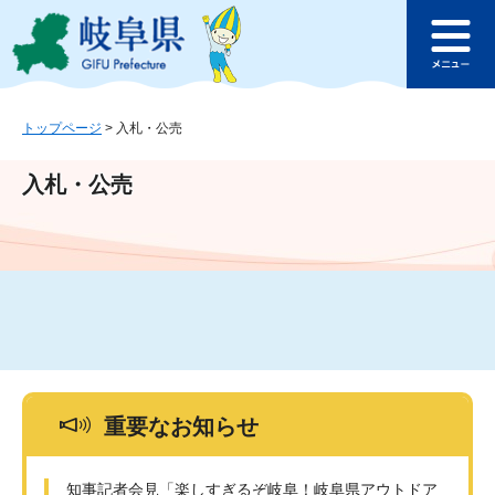
ペ
メ
このページの本文へ
ー
ニ
メ
ジ
ュ
ニ
の
ー
ュ
先
を
ー
頭
飛
トップページ
>
入札・公売
で
ば
す
し
入札・公売
。
て
本
文
へ
重要なお知らせ
知事記者会見「楽しすぎるぞ岐阜！岐阜県アウトドア