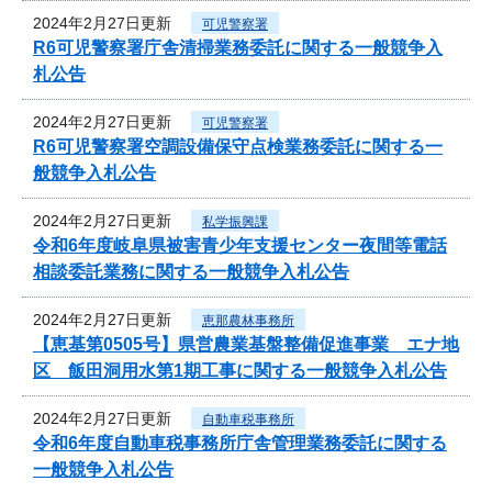
2024年2月27日更新
可児警察署
R6可児警察署庁舎清掃業務委託に関する一般競争入
札公告
2024年2月27日更新
可児警察署
R6可児警察署空調設備保守点検業務委託に関する一
般競争入札公告
2024年2月27日更新
私学振興課
令和6年度岐阜県被害青少年支援センター夜間等電話
相談委託業務に関する一般競争入札公告
2024年2月27日更新
恵那農林事務所
【恵基第0505号】県営農業基盤整備促進事業 エナ地
区 飯田洞用水第1期工事に関する一般競争入札公告
2024年2月27日更新
自動車税事務所
令和6年度自動車税事務所庁舎管理業務委託に関する
一般競争入札公告