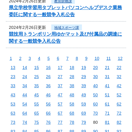
2024年2月26日更新
教育財務課
県立学校学習用タブレットパソコンヘルプデスク業務
委託に関する一般競争入札公告
2024年2月26日更新
地域スポーツ課
競技用トランポリン用ゆかマット及び付属品の調達に
関する一般競争入札公告
1
2
3
4
5
6
7
8
9
10
11
12
13
14
15
16
17
18
19
20
21
22
23
24
25
26
27
28
29
30
31
32
33
34
35
36
37
38
39
40
41
42
43
44
45
46
47
48
49
50
51
52
53
54
55
56
57
58
59
60
61
62
63
64
65
66
67
68
69
70
71
72
73
74
75
76
77
78
79
80
81
82
83
84
85
86
87
88
89
90
91
92