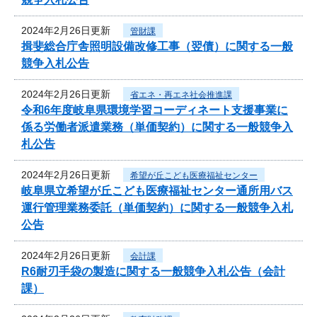
2024年2月26日更新
管財課
揖斐総合庁舎照明設備改修工事（翌債）に関する一般
競争入札公告
2024年2月26日更新
省エネ・再エネ社会推進課
令和6年度岐阜県環境学習コーディネート支援事業に
係る労働者派遣業務（単価契約）に関する一般競争入
札公告
2024年2月26日更新
希望が丘こども医療福祉センター
岐阜県立希望が丘こども医療福祉センター通所用バス
運行管理業務委託（単価契約）に関する一般競争入札
公告
2024年2月26日更新
会計課
R6耐刃手袋の製造に関する一般競争入札公告（会計
課）