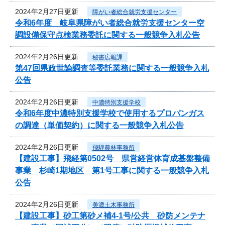
2024年2月27日更新
障がい者総合就労支援センター
令和6年度 岐阜県障がい者総合就労支援センター空
調設備保守点検業務委託に関する一般競争入札公告
2024年2月26日更新
秘書広報課
第47回県政世論調査等委託業務に関する一般競争入札
公告
2024年2月26日更新
中濃特別支援学校
令和6年度中濃特別支援学校で使用するプロパンガス
の調達（単価契約）に関する一般競争入札公告
2024年2月26日更新
飛騨農林事務所
【建設工事】飛経第0502号 県営経営体育成基盤整備
事業 杉崎1期地区 第1号工事に関する一般競争入札
公告
2024年2月26日更新
美濃土木事務所
【建設工事】砂工第砂メ補4-1号/公共 砂防メンテナ