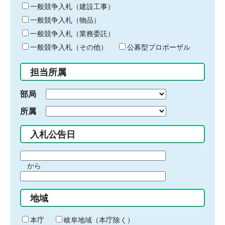
キ
一般競争入札（建設工事）
ー
一般競争入札（物品）
ワ
一般競争入札（業務委託）
ー
ド
一般競争入札（その他）
公募型プロポーザル
を
入
担当所属
力
部局
所属
入札公告日
期
から
間
期
の
間
始
地域
の
ま
終
り
わ
本庁
岐阜地域（本庁除く）