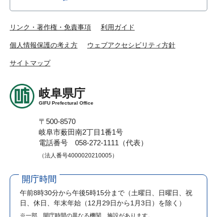
リンク・著作権・免責事項
利用ガイド
個人情報保護の考え方
ウェブアクセシビリティ方針
サイトマップ
岐阜県庁
GIFU Prefectural Office
〒500-8570
岐阜市薮田南2丁目1番1号
電話番号 058-272-1111（代表）
（法人番号4000020210005）
開庁時間
午前8時30分から午後5時15分まで
（土曜日、日曜日、祝
日、休日、年末年始（12月29日から1月3日）を除く）
※一部、開庁時間の異なる機関、施設があります。