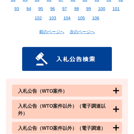
93
94
95
96
97
98
99
100
101
102
103
104
105
106
前のページへ
次のページへ
入札公告（WTO案件）
入札公告（WTO案件以外）（電子調達以
外）
入札公告（WTO案件以外）（電子調達）