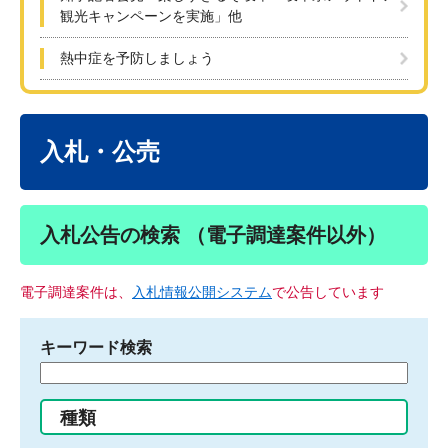
観光キャンペーンを実施」他
熱中症を予防しましょう
本
文
入札・公売
入札公告の検索 （電子調達案件以外）
電子調達案件は、
入札情報公開システム
で公告しています
キーワード検索
検
索
す
種類
る