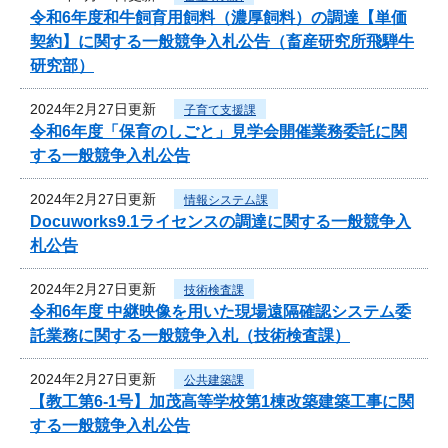
令和6年度和牛飼育用飼料（濃厚飼料）の調達【単価
契約】に関する一般競争入札公告（畜産研究所飛騨牛
研究部）
2024年2月27日更新
子育て支援課
令和6年度「保育のしごと」見学会開催業務委託に関
する一般競争入札公告
2024年2月27日更新
情報システム課
Docuworks9.1ライセンスの調達に関する一般競争入
札公告
2024年2月27日更新
技術検査課
令和6年度 中継映像を用いた現場遠隔確認システム委
託業務に関する一般競争入札（技術検査課）
2024年2月27日更新
公共建築課
【教工第6-1号】加茂高等学校第1棟改築建築工事に関
する一般競争入札公告