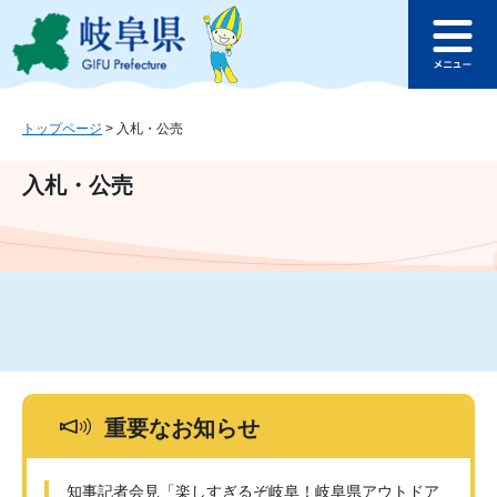
ペ
メ
このページの本文へ
ー
ニ
メ
ジ
ュ
ニ
の
ー
ュ
先
を
ー
頭
飛
トップページ
>
入札・公売
で
ば
す
し
入札・公売
。
て
本
文
へ
重要なお知らせ
知事記者会見「楽しすぎるぞ岐阜！岐阜県アウトドア