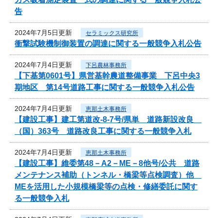
告
2024年7月5日更新
セラミックス研究所
衝撃試験機制御装置の調達に関する一般競争入札公告
2024年7月4日更新
下呂農林事務所
【下基第0601号】県営基幹農道整備事業 下呂中央3
期地区 第14号道路工事に関する一般競争入札公告
2024年7月4日更新
恵那土木事務所
【建設工事】建工第道改-8-7号/県単 道路新設改良
（国）363号 道路改良工事に関する一般競争入札
2024年7月4日更新
恵那土木事務所
【建設工事】維委第48－A2－ME－8他号/公共 道路
メンテナンス補助（トンネル・橋梁等点検調査）他
MEを活用した小規模橋梁等の点検・修繕委託に関す
る一般競争入札