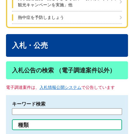
観光キャンペーンを実施」他
熱中症を予防しましょう
本
文
入札・公売
入札公告の検索 （電子調達案件以外）
電子調達案件は、
入札情報公開システム
で公告しています
キーワード検索
検
索
す
種類
る