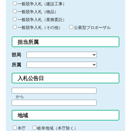
キ
一般競争入札（建設工事）
ー
一般競争入札（物品）
ワ
一般競争入札（業務委託）
ー
ド
一般競争入札（その他）
公募型プロポーザル
を
入
担当所属
力
部局
所属
入札公告日
期
から
間
期
の
間
始
地域
の
ま
終
り
わ
本庁
岐阜地域（本庁除く）