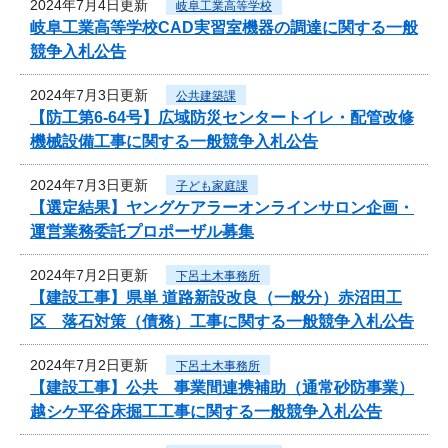
2024年7月4日更新
岐阜工業高等学校
岐阜工業高等学校CAD実習室機器の調達に関する一般
競争入札公告
2024年7月3日更新
公共建築課
【防工第6-64号】広域防災センタートイレ・配管改修
機械設備工事に関する一般競争入札公告
2024年7月3日更新
子ども家庭課
【選定結果】ヤングケアラーオンラインサロン企画・
運営業務委託プロポーザル募集
2024年7月2日更新
下呂土木事務所
【建設工事】県単 道路新設改良（一般分）赤沼田工
区 落石対策（債務）工事に関する一般競争入札公告
2024年7月2日更新
下呂土木事務所
【建設工事】公共 事業間連携補助（通常砂防事業）
越シケ平谷床掘工工事に関する一般競争入札公告