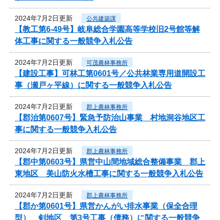
2024年7月2日更新
公共建築課
【教工第6-49号】岐阜総合学園高等学校旧2号館等解
体工事に関する一般競争入札公告
2024年7月2日更新
可茂農林事務所
【建設工事】可林工第0601号／公共林業専用道開設工
事（瀬戸ヶ平線）に関する一般競争入札公告
2024年7月2日更新
郡上農林事務所
【郡治第0607号】緊急予防治山事業 村地洞谷地区工
事に関する一般競争入札公告
2024年7月2日更新
郡上農林事務所
【郡中第0603号】県営中山間地域総合整備事業 郡上
東地区 美山防火水槽工事に関する一般競争入札公告
2024年7月2日更新
郡上農林事務所
【郡か第0601号】県営かんがい排水事業（保全合理
型） 剣地区 第3号工事（債務）に関する一般競争