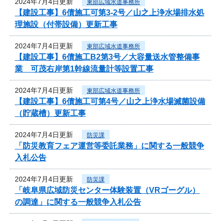
2024年7月4日更新
東部広域水道事務所
【建設工事】6債施工可第3-2号／山之上浄水場排水処
理施設（付帯設備）更新工事
2024年7月4日更新
東部広域水道事務所
【建設工事】6債施工B2第3号／大容量送水管整備事
業 可茂右岸第1幹線流量計等設置工事
2024年7月4日更新
東部広域水道事務所
【建設工事】6債施工可第4号／山之上浄水場滅菌設備
（貯蔵槽）更新工事
2024年7月4日更新
防災課
「防災教育フェア運営等委託業務」に関する一般競争
入札公告
2024年7月4日更新
防災課
「岐阜県広域防災センター体験装置（VRゴーグル）
の調達」に関する一般競争入札公告