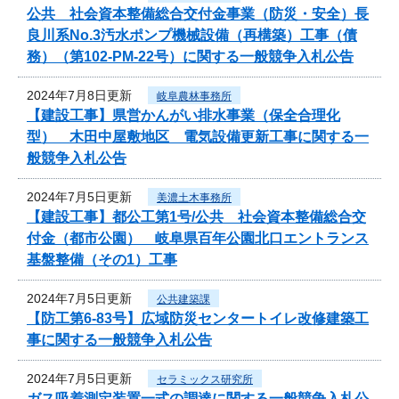
公共 社会資本整備総合交付金事業（防災・安全）長
良川系No.3汚水ポンプ機械設備（再構築）工事（債
務）（第102-PM-22号）に関する一般競争入札公告
2024年7月8日更新
岐阜農林事務所
【建設工事】県営かんがい排水事業（保全合理化
型） 木田中屋敷地区 電気設備更新工事に関する一
般競争入札公告
2024年7月5日更新
美濃土木事務所
【建設工事】都公工第1号/公共 社会資本整備総合交
付金（都市公園） 岐阜県百年公園北口エントランス
基盤整備（その1）工事
2024年7月5日更新
公共建築課
【防工第6-83号】広域防災センタートイレ改修建築工
事に関する一般競争入札公告
2024年7月5日更新
セラミックス研究所
ガス吸着測定装置一式の調達に関する一般競争入札公