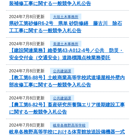
装補修工事に関する一般競争入札公告
2024年7月8日更新
大垣土木事務所
県砂工第砂修R6-2号 県単 砂防修繕 藤古川 除石
工工事に関する一般競争入札公告
2024年7月8日更新
美濃土木事務所
【建設関連業務】維委第43-A012-4号／公共 防災・
安全交付金（交通安全）道路標識点検業務委託
2024年7月8日更新
公共建築課
【教工第6-88号】土岐商業高等学校武道場屋根外壁内
部改修工事に関する一般競争入札公告
2024年7月8日更新
公共建築課
【農工第6-82号】畜産研究所養鶏エリア後期建設工事
に関する一般競争入札公告
2024年7月8日更新
岐阜各務野高等学校
岐阜各務野高等学校における体育館放送設備機器一式