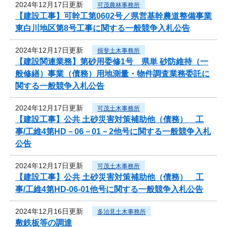
2024年12月17日更新
可茂農林事務所
【建設工事】可幹工第0602号／県営基幹農道整備事業
東白川地区第8号工事に関する一般競争入札公告
2024年12月17日更新
揖斐土木事務所
【建設関連業務】第砂用委修1号 県単 砂防維持（一
般修繕）事業（債務）用地測量・物件調査業務委託に
関する一般競争入札公告
2024年12月17日更新
可茂土木事務所
【建設工事】公共 土砂災害対策補助他（債務） 工
事/工維4第HD－06－01－2他号に関する一般競争入札
公告
2024年12月17日更新
可茂土木事務所
【建設工事】公共 土砂災害対策補助他（債務） 工
事/工維4第HD-06-01他号に関する一般競争入札公告
2024年12月16日更新
多治見土木事務所
敷鉄板等の調達