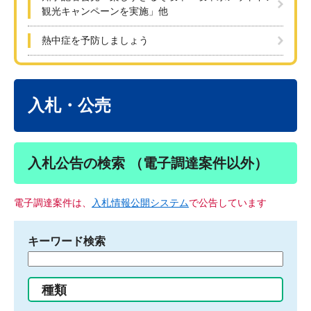
観光キャンペーンを実施」他
熱中症を予防しましょう
本
文
入札・公売
入札公告の検索 （電子調達案件以外）
電子調達案件は、
入札情報公開システム
で公告しています
キーワード検索
検
索
す
種類
る