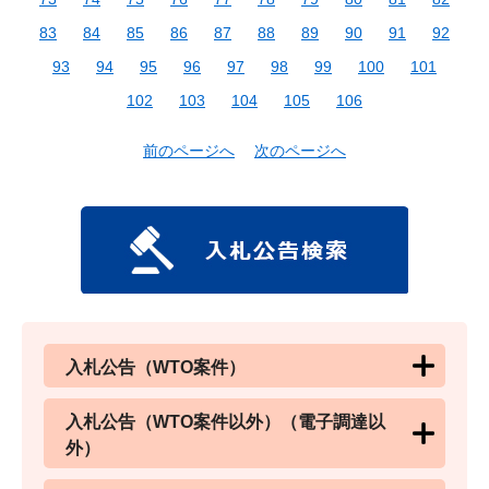
83
84
85
86
87
88
89
90
91
92
93
94
95
96
97
98
99
100
101
102
103
104
105
106
前のページへ
次のページへ
入札公告（WTO案件）
入札公告（WTO案件以外）（電子調達以
外）