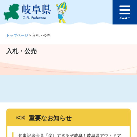
ペ
メ
このページの本文へ
ー
ニ
メ
ジ
ュ
ニ
の
ー
ュ
先
を
ー
頭
飛
トップページ
>
入札・公売
で
ば
す
し
入札・公売
。
て
本
文
へ
重要なお知らせ
知事記者会見「楽しすぎるぞ岐阜！岐阜県アウトドア