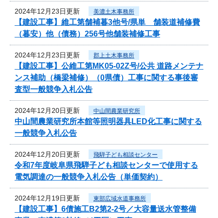
2024年12月23日更新
美濃土木事務所
【建設工事】維工第舗補暮3他号/県単 舗装道補修費
（暮安）他（債務）256号他舗装補修工事
2024年12月23日更新
郡上土木事務所
【建設工事】公維工第MK05-02Z号/公共 道路メンテナ
ンス補助（橋梁補修）（0県債）工事に関する事後審
査型一般競争入札公告
2024年12月20日更新
中山間農業研究所
中山間農業研究所本館等照明器具LED化工事に関する
一般競争入札公告
2024年12月20日更新
飛騨子ども相談センター
令和7年度岐阜県飛騨子ども相談センターで使用する
電気調達の一般競争入札公告（単価契約）
2024年12月19日更新
東部広域水道事務所
【建設工事】6債施工B2第2-2号／大容量送水管整備