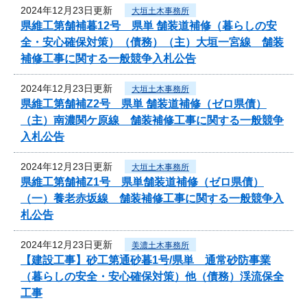
2024年12月23日更新
大垣土木事務所
県維工第舗補暮12号 県単 舗装道補修（暮らしの安
全・安心確保対策）（債務）（主）大垣一宮線 舗装
補修工事に関する一般競争入札公告
2024年12月23日更新
大垣土木事務所
県維工第舗補Z2号 県単 舗装道補修（ゼロ県債）
（主）南濃関ケ原線 舗装補修工事に関する一般競争
入札公告
2024年12月23日更新
大垣土木事務所
県維工第舗補Z1号 県単舗装道補修（ゼロ県債）
（一）養老赤坂線 舗装補修工事に関する一般競争入
札公告
2024年12月23日更新
美濃土木事務所
【建設工事】砂工第通砂暮1号/県単 通常砂防事業
（暮らしの安全・安心確保対策）他（債務）渓流保全
工事