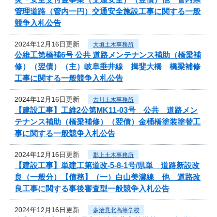
管理道路（管内一円）交通安全施設工事に関する一般
競争入札公告
2024年12月16日更新
大垣土木事務所
公維工第橋補6号 公共 道路メンテナンス補助（橋梁補
修）（翌債）（主）岐阜垂井線 揖斐大橋 橋梁補修
工事に関する一般競争入札公告
2024年12月16日更新
古川土木事務所
【建設工事】工維2公第MK11-03号 公共 道路メン
テナンス補助（橋梁補修）（翌債）金桶橋塗装塗替工
事に関する一般競争入札公告
2024年12月16日更新
郡上土木事務所
【建設工事】単建工第道改-5-8-1号/県単 道路新設改
良（一般分）【債務】（一）白山美濃線 他 道路改
良工事に関する事後審査型一般競争入札公告
2024年12月16日更新
多治見北高等学校