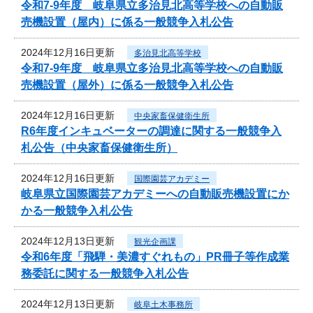
令和7‐9年度 岐阜県立多治見北高等学校への自動販
売機設置（屋内）に係る一般競争入札公告
2024年12月16日更新
多治見北高等学校
令和7‐9年度 岐阜県立多治見北高等学校への自動販
売機設置（屋外）に係る一般競争入札公告
2024年12月16日更新
中央家畜保健衛生所
R6年度インキュベーターの調達に関する一般競争入
札公告（中央家畜保健衛生所）
2024年12月16日更新
国際園芸アカデミー
岐阜県立国際園芸アカデミーへの自動販売機設置にか
かる一般競争入札公告
2024年12月13日更新
観光企画課
令和6年度「飛騨・美濃すぐれもの」PR冊子等作成業
務委託に関する一般競争入札公告
2024年12月13日更新
岐阜土木事務所