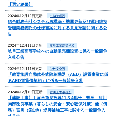
【選定結果】
2024年12月12日更新
出納管理課
総合財務会計システム再構築・機器更新及び運用維持
管理業務委託の仕様書案に対する意見招請に関する公
告
2024年12月11日更新
岐阜工業高等学校
岐阜工業高等学校への自動販売機設置に係る一般競争
入札公告
2024年12月11日更新
学校安全課
「教育施設自動体外式除細動器（AED）設置事業に係
るAED賃貸借契約」に係る一般競争入札
2024年12月10日更新
古川土木事務所
【建設工事】工河単第局改暮11-3-4他号 県単 河川
局部改良事業（暮らしの安全・安心確保対策）他（債
務）宮川（栄1他）堤脚補強工事に関する一般競争入