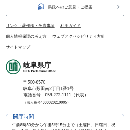
県政へのご意見・ご提案
リンク・著作権・免責事項
利用ガイド
個人情報保護の考え方
ウェブアクセシビリティ方針
サイトマップ
岐阜県庁
GIFU Prefectural Office
〒500-8570
岐阜市薮田南2丁目1番1号
電話番号 058-272-1111（代表）
（法人番号4000020210005）
開庁時間
午前8時30分から午後5時15分まで
（土曜日、日曜日、祝