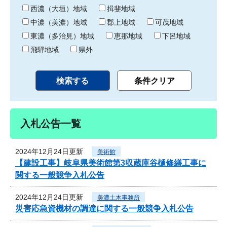
り
西濃（大垣）地域
揖斐地域
中濃（美濃）地域
郡上地域
可茂地域
東濃（多治見）地域
恵那地域
下呂地域
飛騨地域
県外
入札公告一覧
2024年12月24日更新
美術館
【建設工事】岐阜県美術館第3収蔵庫谷樋修繕工事に
関する一般競争入札公告
2024年12月24日更新
美濃土木事務所
災害応急資機材の調達に関する一般競争入札公告