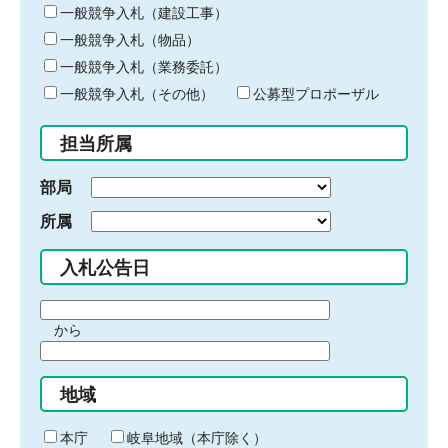
キ
一般競争入札（建設工事）
ー
一般競争入札（物品）
ワ
一般競争入札（業務委託）
ー
ド
一般競争入札（その他）
公募型プロポーザル
を
入
担当所属
力
部局
所属
入札公告日
期
から
間
期
の
間
始
地域
の
ま
終
り
わ
本庁
岐阜地域（本庁除く）