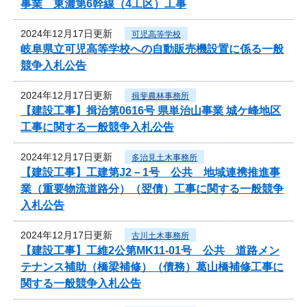
事業 東濃第6幹線（4工区）工事
2024年12月17日更新
可児高等学校
岐阜県立可児高等学校への自動販売機設置に係る一般
競争入札公告
2024年12月17日更新
揖斐農林事務所
【建設工事】揖治第0616号 県単治山事業 城ケ峰地区
工事に関する一般競争入札公告
2024年12月17日更新
多治見土木事務所
【建設工事】工建第J2－1号 公共 地域連携推進事
業（重要物流道路分）（翌債）工事に関する一般競争
入札公告
2024年12月17日更新
古川土木事務所
【建設工事】工維2公第MK11-01号 公共 道路メン
テナンス補助（橋梁補修）（債務）葛山橋補修工事に
関する一般競争入札公告