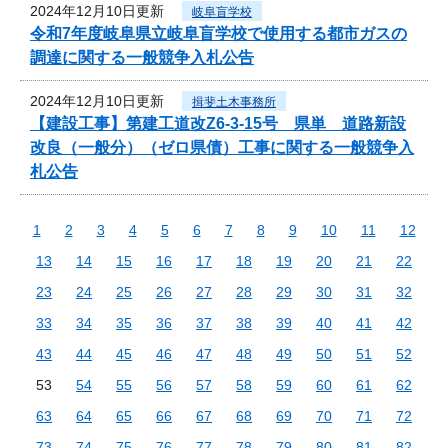
2024年12月10日更新
岐阜盲学校
令和7年度岐阜県立岐阜盲学校で使用する都市ガスの
調達に関する一般競争入札公告
2024年12月10日更新
揖斐土木事務所
【建設工事】第建工道改Z6-3-15号 県単 道路新設
改良（一般分）（ゼロ県債）工事に関する一般競争入
札公告
1
2
3
4
5
6
7
8
9
10
11
12
13
14
15
16
17
18
19
20
21
22
23
24
25
26
27
28
29
30
31
32
33
34
35
36
37
38
39
40
41
42
43
44
45
46
47
48
49
50
51
52
53
54
55
56
57
58
59
60
61
62
63
64
65
66
67
68
69
70
71
72
73
74
75
76
77
78
79
80
81
82