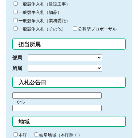
キ
一般競争入札（建設工事）
ー
一般競争入札（物品）
ワ
一般競争入札（業務委託）
ー
ド
一般競争入札（その他）
公募型プロポーザル
を
入
担当所属
力
部局
所属
入札公告日
期
から
間
期
の
間
始
地域
の
ま
終
り
わ
本庁
岐阜地域（本庁除く）