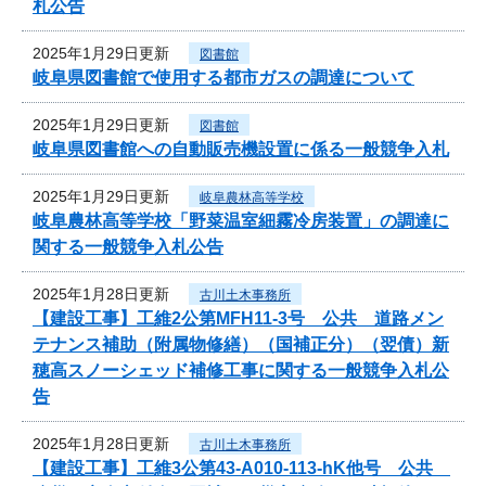
札公告
2025年1月29日更新
図書館
岐阜県図書館で使用する都市ガスの調達について
2025年1月29日更新
図書館
岐阜県図書館への自動販売機設置に係る一般競争入札
2025年1月29日更新
岐阜農林高等学校
岐阜農林高等学校「野菜温室細霧冷房装置」の調達に
関する一般競争入札公告
2025年1月28日更新
古川土木事務所
【建設工事】工維2公第MFH11-3号 公共 道路メン
テナンス補助（附属物修繕）（国補正分）（翌債）新
穂高スノーシェッド補修工事に関する一般競争入札公
告
2025年1月28日更新
古川土木事務所
【建設工事】工維3公第43-A010-113-hK他号 公共