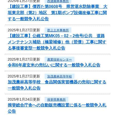
2025年1月27日更新
西濃農林事務所
【建設工事】債西た第0608号 県営湛水防除事業 大
垣東北部（第2）地区 第1期ポンプ設備改修工事に関
する一般競争入札公告
2025年1月27日更新
郡上土木事務所
【建設工事】公維工第MK05－02－2他号/公共 道路
メンテナンス補助（橋梁補修）他（翌債）工事に関す
る事後審査型一般競争入札公告
2025年1月27日更新
農業技術センター
令和6年産玄米の売払いに関する一般競争入札公告
2025年1月27日更新
加茂農林高等学校
加茂農林高等学校 食品関係実習機器の売却に関する
一般競争入札公告
2025年1月24日更新
揖斐県事務所
揖斐総合庁舎への自動販売機設置に係る一般競争入札
公告