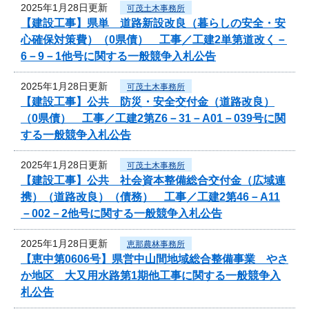
2025年1月28日更新
可茂土木事務所
【建設工事】県単 道路新設改良（暮らしの安全・安
心確保対策費）（0県債） 工事／工建2単第道改く－
6－9－1他号に関する一般競争入札公告
2025年1月28日更新
可茂土木事務所
【建設工事】公共 防災・安全交付金（道路改良）
（0県債） 工事／工建2第Z6－31－A01－039号に関
する一般競争入札公告
2025年1月28日更新
可茂土木事務所
【建設工事】公共 社会資本整備総合交付金（広域連
携）（道路改良）（債務） 工事／工建2第46－A11
－002－2他号に関する一般競争入札公告
2025年1月28日更新
恵那農林事務所
【恵中第0606号】県営中山間地域総合整備事業 やさ
か地区 大又用水路第1期他工事に関する一般競争入
札公告