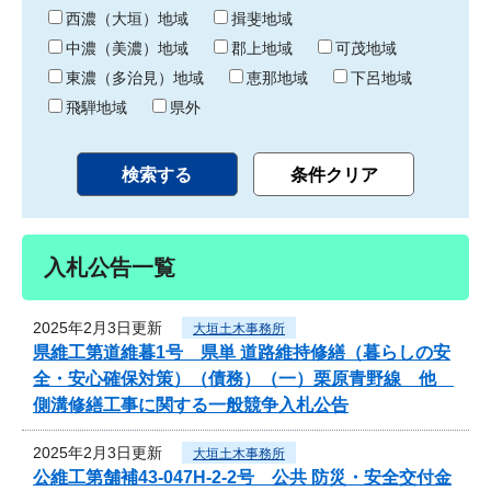
り
西濃（大垣）地域
揖斐地域
中濃（美濃）地域
郡上地域
可茂地域
東濃（多治見）地域
恵那地域
下呂地域
飛騨地域
県外
入札公告一覧
2025年2月3日更新
大垣土木事務所
県維工第道維暮1号 県単 道路維持修繕（暮らしの安
全・安心確保対策）（債務）（一）栗原青野線 他
側溝修繕工事に関する一般競争入札公告
2025年2月3日更新
大垣土木事務所
公維工第舗補43-047H-2-2号 公共 防災・安全交付金