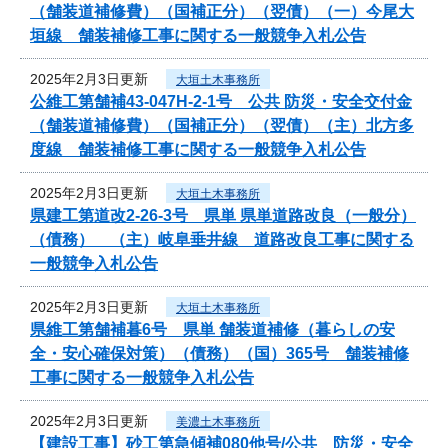
（舗装道補修費）（国補正分）（翌債）（一）今尾大
垣線 舗装補修工事に関する一般競争入札公告
2025年2月3日更新
大垣土木事務所
公維工第舗補43-047H-2-1号 公共 防災・安全交付金
（舗装道補修費）（国補正分）（翌債）（主）北方多
度線 舗装補修工事に関する一般競争入札公告
2025年2月3日更新
大垣土木事務所
県建工第道改2-26-3号 県単 県単道路改良（一般分）
（債務） （主）岐阜垂井線 道路改良工事に関する
一般競争入札公告
2025年2月3日更新
大垣土木事務所
県維工第舗補暮6号 県単 舗装道補修（暮らしの安
全・安心確保対策）（債務）（国）365号 舗装補修
工事に関する一般競争入札公告
2025年2月3日更新
美濃土木事務所
【建設工事】砂工第急傾補080他号/公共 防災・安全