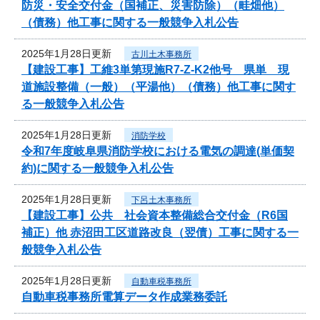
防災・安全交付金（国補正、災害防除）（畦畑他）
（債務）他工事に関する一般競争入札公告
2025年1月28日更新
古川土木事務所
【建設工事】工維3単第現施R7-Z-K2他号 県単 現
道施設整備（一般）（平湯他）（債務）他工事に関す
る一般競争入札公告
2025年1月28日更新
消防学校
令和7年度岐阜県消防学校における電気の調達(単価契
約)に関する一般競争入札公告
2025年1月28日更新
下呂土木事務所
【建設工事】公共 社会資本整備総合交付金（R6国
補正）他 赤沼田工区道路改良（翌債）工事に関する一
般競争入札公告
2025年1月28日更新
自動車税事務所
自動車税事務所電算データ作成業務委託