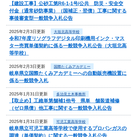
【建設工事】公砂工第R6-1-1号/公共 防災・安全交
付金（通常砂防事業）（国補正・翌債）工事に関する
事後審査型一般競争入札公告
2025年2月3日更新
大垣北高等学校
令和7年度リソグラフデジタル印刷機用インク・マス
ター売買単価契約に係る一般競争入札公告（大垣北高
等学校）
2025年2月3日更新
国際たくみアカデミー
岐阜県立国際たくみアカデミーへの自動販売機設置に
係る一般競争入札
2025年1月31日更新
多治見土木事務所
【取止め】工維単第舗補1他号 県単 舗装道補修
（ゼロ県債）他工事に関する一般競争入札公告
2025年1月31日更新
可児工業高等学校
岐阜県立可児工業高等学校で使用するプロパンガスの
調達（単価契約）に関する一般競争入札公告