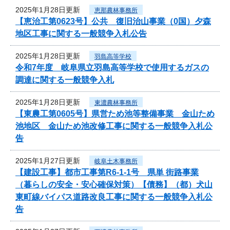
2025年1月28日更新
恵那農林事務所
【恵治工第0623号】公共 復旧治山事業（0国）夕森
地区工事に関する一般競争入札公告
2025年1月28日更新
羽島高等学校
令和7年度 岐阜県立羽島高等学校で使用するガスの
調達に関する一般競争入札
2025年1月28日更新
東濃農林事務所
【東農工第0605号】県営ため池等整備事業 金山ため
池地区 金山ため池改修工事に関する一般競争入札公
告
2025年1月27日更新
岐阜土木事務所
【建設工事】都市工事第R6-1-1号 県単 街路事業
（暮らしの安全・安心確保対策）【債務】（都）犬山
東町線バイパス道路改良工事に関する一般競争入札公
告