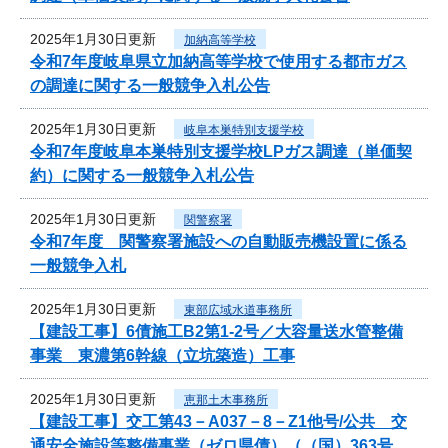
2025年1月30日更新
加納高等学校
令和7年度岐阜県立加納高等学校で使用する都市ガス
の調達に関する一般競争入札公告
2025年1月30日更新
岐阜本巣特別支援学校
令和7年度岐阜本巣特別支援学校LPガス調達（単価契
約）に関する一般競争入札公告
2025年1月30日更新
関警察署
令和7年度 関警察署施設への自動販売機設置に係る
一般競争入札
2025年1月30日更新
東部広域水道事務所
【建設工事】6債施工B2第1-2号／大容量送水管整備
事業 東濃第6幹線（立坑築造）工事
2025年1月30日更新
恵那土木事務所
【建設工事】交工第43－A037－8－Z1他号/公共 交
通安全施設等整備事業（ゼロ県債）（（国）363号