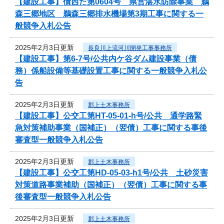
【建設工事】債西た第0604号 県営湛水防除事業 鵜
森三郷地区 鵜森三郷排水機場第3期工事に関する一
般競争入札公告
2025年2月3日更新
長良川上流河川開発工事事務所
【建設工事】第6-7号/公共内ケ谷ダム建設事業（債
務）係船設備等基礎設置工事に関する一般競争入札公
告
2025年2月3日更新
郡上土木事務所
【建設工事】公交工第HT-05-01-h号/公共 通学路緊
急対策補助事業（国補正）（翌債）工事に関する事後
審査型一般競争入札公告
2025年2月3日更新
郡上土木事務所
【建設工事】公交工第HD-05-03-h1号/公共 土砂災害
対策道路事業補助（国補正）（翌債）工事に関する事
後審査型一般競争入札公告
2025年2月3日更新
郡上土木事務所