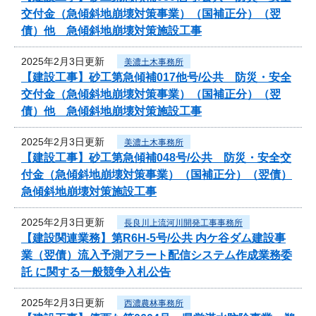
交付金（急傾斜地崩壊対策事業）（国補正分）（翌
債）他 急傾斜地崩壊対策施設工事
2025年2月3日更新
美濃土木事務所
【建設工事】砂工第急傾補017他号/公共 防災・安全
交付金（急傾斜地崩壊対策事業）（国補正分）（翌
債）他 急傾斜地崩壊対策施設工事
2025年2月3日更新
美濃土木事務所
【建設工事】砂工第急傾補048号/公共 防災・安全交
付金（急傾斜地崩壊対策事業）（国補正分）（翌債）
急傾斜地崩壊対策施設工事
2025年2月3日更新
長良川上流河川開発工事事務所
【建設関連業務】第R6H-5号/公共 内ケ谷ダム建設事
業（翌債）流入予測アラート配信システム作成業務委
託 に関する一般競争入札公告
2025年2月3日更新
西濃農林事務所