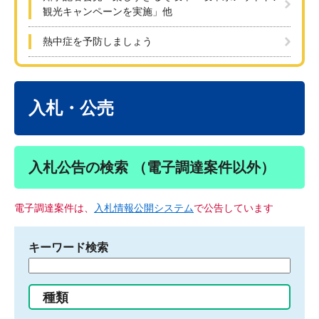
観光キャンペーンを実施」他
熱中症を予防しましょう
本
文
入札・公売
入札公告の検索 （電子調達案件以外）
電子調達案件は、
入札情報公開システム
で公告しています
キーワード検索
検
索
す
種類
る