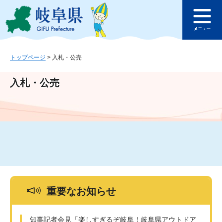
ペ
メ
このページの本文へ
ー
ニ
メ
ジ
ュ
ニ
の
ー
ュ
先
を
ー
頭
飛
トップページ
>
入札・公売
で
ば
す
し
入札・公売
。
て
本
文
へ
重要なお知らせ
知事記者会見「楽しすぎるぞ岐阜！岐阜県アウトドア