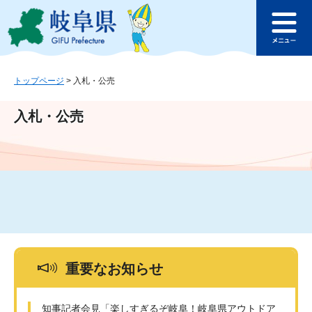
ペ
メ
このページの本文へ
ー
ニ
メ
ジ
ュ
ニ
の
ー
ュ
先
を
ー
頭
飛
トップページ
>
入札・公売
で
ば
す
し
入札・公売
。
て
本
文
へ
重要なお知らせ
知事記者会見「楽しすぎるぞ岐阜！岐阜県アウトドア