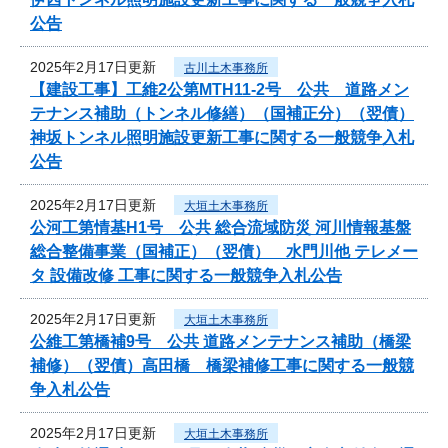
公告
2025年2月17日更新
古川土木事務所
【建設工事】工維2公第MTH11-2号 公共 道路メン
テナンス補助（トンネル修繕）（国補正分）（翌債）
神坂トンネル照明施設更新工事に関する一般競争入札
公告
2025年2月17日更新
大垣土木事務所
公河工第情基H1号 公共 総合流域防災 河川情報基盤
総合整備事業（国補正）（翌債） 水門川他 テレメー
タ 設備改修 工事に関する一般競争入札公告
2025年2月17日更新
大垣土木事務所
公維工第橋補9号 公共 道路メンテナンス補助（橋梁
補修）（翌債）高田橋 橋梁補修工事に関する一般競
争入札公告
2025年2月17日更新
大垣土木事務所