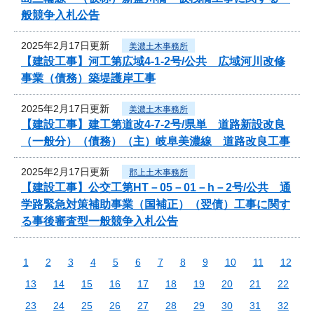
般競争入札公告
2025年2月17日更新
美濃土木事務所
【建設工事】河工第広域4-1-2号/公共 広域河川改修
事業（債務）築堤護岸工事
2025年2月17日更新
美濃土木事務所
【建設工事】建工第道改4-7-2号/県単 道路新設改良
（一般分）（債務）（主）岐阜美濃線 道路改良工事
2025年2月17日更新
郡上土木事務所
【建設工事】公交工第HT－05－01－h－2号/公共 通
学路緊急対策補助事業（国補正）（翌債）工事に関す
る事後審査型一般競争入札公告
1
2
3
4
5
6
7
8
9
10
11
12
13
14
15
16
17
18
19
20
21
22
23
24
25
26
27
28
29
30
31
32