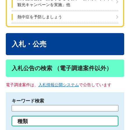
観光キャンペーンを実施」他
熱中症を予防しましょう
本
文
入札・公売
入札公告の検索 （電子調達案件以外）
電子調達案件は、
入札情報公開システム
で公告しています
キーワード検索
検
索
す
種類
る