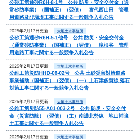
公砂工第通砂R6H-8-1号 公共 防災・安全交付金（通
常砂防事業）（国補正）（翌債） 宮代西山田 管理
用道路及び堰堤工事に関する一般競争入札公告
2025年2月17日更新
大垣土木事務所
公砂工第通砂R6H-5-1他号 公共 防災・安全交付金
（通常砂防事業）（国補正）（翌債） 滝根谷 管理
用道路工事に関する一般競争入札公告
2025年2月17日更新
大垣土木事務所
公維工第災防HHD-06-02号 公共 土砂災害対策道路
事業補助（国補正）（翌債）（一）上石津多賀線 落石
対策工事に関する一般競争入札公告
2025年2月17日更新
大垣土木事務所
公維工第災防55-A01-003-2号 公共 防災・安全交付
金（災害防除）（翌債）（主）南濃北勢線 地山補強
土工事に関する一般競争入札公告
2025年2月17日更新
大垣土木事務所