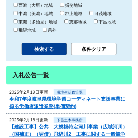
り
西濃（大垣）地域
揖斐地域
中濃（美濃）地域
郡上地域
可茂地域
東濃（多治見）地域
恵那地域
下呂地域
飛騨地域
県外
入札公告一覧
2025年2月19日更新
環境生活政策課
令和7年度岐阜県環境学習コーディネート支援事業に
係る労働者派遣業務(単価契約)
2025年2月18日更新
下呂土木事務所
【建設工事】公共 大規模特定河川事業（広域河川）
（国補正）（翌債）飛騨川2 工事に関する一般競争