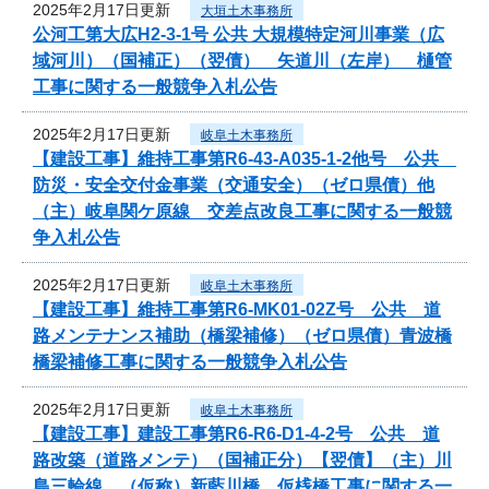
2025年2月17日更新
大垣土木事務所
公河工第大広H2-3-1号 公共 大規模特定河川事業（広
域河川）（国補正）（翌債） 矢道川（左岸） 樋管
工事に関する一般競争入札公告
2025年2月17日更新
岐阜土木事務所
【建設工事】維持工事第R6-43-A035-1-2他号 公共
防災・安全交付金事業（交通安全）（ゼロ県債）他
（主）岐阜関ケ原線 交差点改良工事に関する一般競
争入札公告
2025年2月17日更新
岐阜土木事務所
【建設工事】維持工事第R6-MK01-02Z号 公共 道
路メンテナンス補助（橋梁補修）（ゼロ県債）青波橋
橋梁補修工事に関する一般競争入札公告
2025年2月17日更新
岐阜土木事務所
【建設工事】建設工事第R6-R6-D1-4-2号 公共 道
路改築（道路メンテ）（国補正分）【翌債】（主）川
島三輪線 （仮称）新藍川橋 仮桟橋工事に関する一