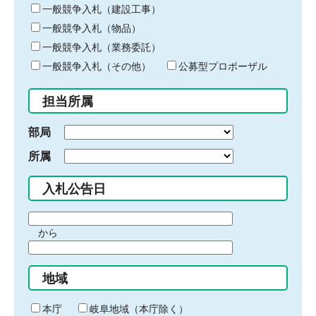
キ
一般競争入札（建設工事）
ー
一般競争入札（物品）
ワ
一般競争入札（業務委託）
ー
ド
一般競争入札（その他）
公募型プロポーザル
を
入
担当所属
力
部局
所属
入札公告日
期
から
間
期
の
間
始
地域
の
ま
終
り
わ
本庁
岐阜地域（本庁除く）