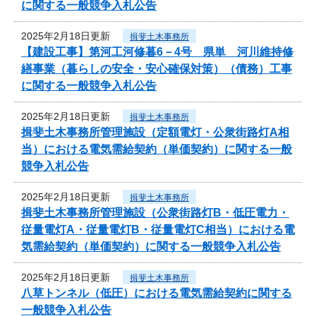
に関する一般競争入札公告
2025年2月18日更新
揖斐土木事務所
【建設工事】第河工河修暮6－4号 県単 河川維持修
繕事業（暮らしの安全・安心確保対策）（債務）工事
に関する一般競争入札公告
2025年2月18日更新
揖斐土木事務所
揖斐土木事務所管理施設（定額電灯・公衆街路灯A相
当）における電気需給契約（単価契約）に関する一般
競争入札公告
2025年2月18日更新
揖斐土木事務所
揖斐土木事務所管理施設（公衆街路灯B・低圧電力・
従量電灯A・従量電灯B・従量電灯C相当）における電
気需給契約（単価契約）に関する一般競争入札公告
2025年2月18日更新
揖斐土木事務所
八草トンネル（低圧）における電気需給契約に関する
一般競争入札公告