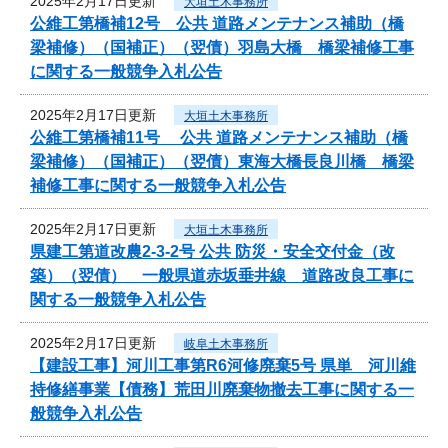
2025年2月17日更新
大垣土木事務所
公維工第橋補12号 公共 道路メンテナンス補助（橋
梁補修）（国補正）（翌債）羽島大橋 橋梁補修工事
に関する一般競争入札公告
2025年2月17日更新
大垣土木事務所
公維工第橋補11号 公共 道路メンテナンス補助（橋
梁補修）（国補正）（翌債）東海大橋長良川橋 橋梁
補修工事に関する一般競争入札公告
2025年2月17日更新
大垣土木事務所
県建工第道改農2-3-2号 公共 防災・安全交付金（改
築）（翌債） 一般県道赤坂垂井線 道路改良工事に
関する一般競争入札公告
2025年2月17日更新
岐阜土木事務所
【建設工事】河川工事第R6河修廃棄5号 県単 河川維
持修繕事業【債務】荒田川廃棄物撤去工事に関する一
般競争入札公告