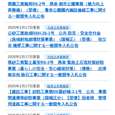
県園工第魅再R6-2号 県単 都市公園事業（魅力向上
再整備）（翌債） 養老公園園内施設修繕工事に関す
る一般競争入札公告
2025年2月17日更新
大垣土木事務所
公砂工第急傾R6H-26-1号 公共 防災・安全交付金
（急傾斜地崩壊対策事業）（国補正）（翌債） 祖父
谷 擁壁工事に関する一般競争入札公告
2025年2月17日更新
大垣土木事務所
県砂工第緊土暮安R6-3号 県単 緊急土石流対策砂防
事業（暮らしの安全・安心確保対策）（債務） 志津
南谷他 除石工事に関する一般競争入札公告
2025年2月17日更新
岐阜土木事務所
【建設工事】砂防工事第R6通砂補-3-1号 公共 事業
間連携等砂防事業（国補正分）【翌債】冠者洞 管理
用道路工事に関する一般競争入札公告