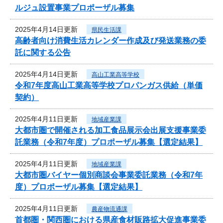
ルジュ設置事業プロポーザル募集
2025年4月14日更新
県民生活課
高齢者向け消費生活カレンダー作成及び発送業務の委
託に関する公告
2025年4月14日更新
高山工業高等学校
令和7年度高山工業高等学校プロパンガス供給（単価
契約）
2025年4月11日更新
地域産業課
大都市圏で開催される加工食品展示会出展支援事業委
託業務（令和7年度）プロポーザル募集【選定結果】
2025年4月11日更新
地域産業課
大都市圏バイヤー個別商談会事業委託業務（令和7年
度）プロポーザル募集【選定結果】
2025年4月11日更新
農産物流通課
首都圏・関西圏における県産食材販路拡大促進事業委