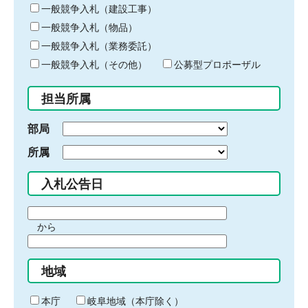
キ
一般競争入札（建設工事）
ー
一般競争入札（物品）
ワ
一般競争入札（業務委託）
ー
ド
一般競争入札（その他）
公募型プロポーザル
を
入
担当所属
力
部局
所属
入札公告日
期
から
間
期
の
間
始
地域
の
ま
終
り
わ
本庁
岐阜地域（本庁除く）