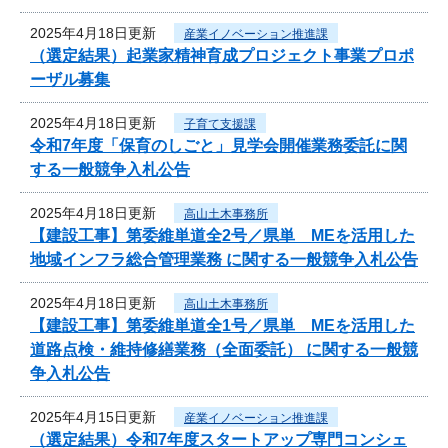
2025年4月18日更新
産業イノベーション推進課
（選定結果）起業家精神育成プロジェクト事業プロポ
ーザル募集
2025年4月18日更新
子育て支援課
令和7年度「保育のしごと」見学会開催業務委託に関
する一般競争入札公告
2025年4月18日更新
高山土木事務所
【建設工事】第委維単道全2号／県単 MEを活用した
地域インフラ総合管理業務 に関する一般競争入札公告
2025年4月18日更新
高山土木事務所
【建設工事】第委維単道全1号／県単 MEを活用した
道路点検・維持修繕業務（全面委託） に関する一般競
争入札公告
2025年4月15日更新
産業イノベーション推進課
（選定結果）令和7年度スタートアップ専門コンシェ