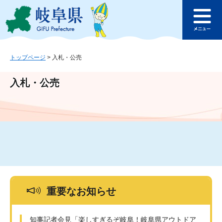
ペ
メ
このページの本文へ
ー
ニ
メ
ジ
ュ
ニ
の
ー
ュ
先
を
ー
頭
飛
トップページ
>
入札・公売
で
ば
す
し
入札・公売
。
て
本
文
へ
重要なお知らせ
知事記者会見「楽しすぎるぞ岐阜！岐阜県アウトドア