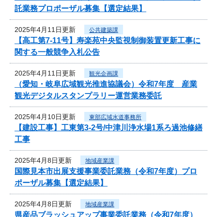
託業務プロポーザル募集【選定結果】
2025年4月11日更新
公共建築課
【高工第7-11号】寿楽苑中央監視制御装置更新工事に
関する一般競争入札公告
2025年4月11日更新
観光企画課
（愛知・岐阜広域観光推進協議会）令和7年度 産業
観光デジタルスタンプラリー運営業務委託
2025年4月10日更新
東部広域水道事務所
【建設工事】工東第3-2号/中津川浄水場1系ろ過池修繕
工事
2025年4月8日更新
地域産業課
国際見本市出展支援事業委託業務（令和7年度）プロ
ポーザル募集【選定結果】
2025年4月8日更新
地域産業課
県産品ブラッシュアップ事業委託業務（令和7年度）