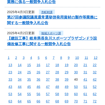
業務に係る一般競争入札公告
2025年4月3日更新
市町村課
第27回参議院議員通常選挙啓発用資材の製作等業務に
関する一般競争入札公告
2025年4月2日更新
地域スポーツ課
【建設工事】岐阜県長良川スポーツプラザゴンドラ設
備改修工事に関する一般競争入札公告
1
2
3
4
5
6
7
8
9
10
11
12
13
14
15
16
17
18
19
20
21
22
23
24
25
26
27
28
29
30
31
32
33
34
35
36
37
38
39
40
41
42
43
44
45
46
47
48
49
50
51
52
53
54
55
56
57
58
59
60
61
62
63
64
65
66
67
68
69
70
71
72