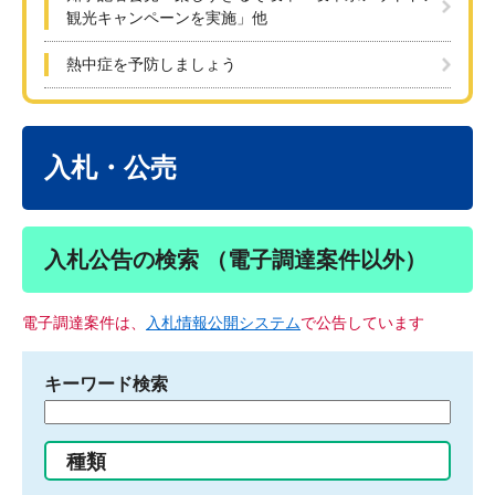
観光キャンペーンを実施」他
熱中症を予防しましょう
本
文
入札・公売
入札公告の検索 （電子調達案件以外）
電子調達案件は、
入札情報公開システム
で公告しています
キーワード検索
検
索
す
種類
る