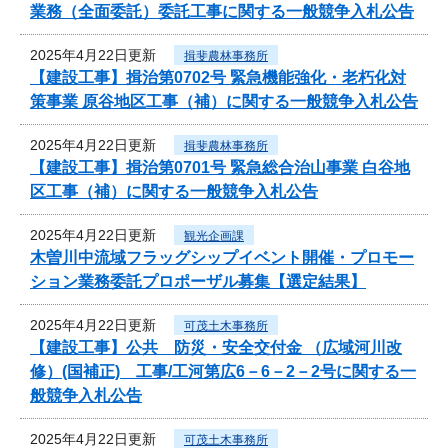
業務（全面委託）委託工事に関する一般競争入札公告
2025年4月22日更新
揖斐農林事務所
【建設工事】揖治第0702号 緊急機能強化・老朽化対
策事業 原谷地区工事（補）に関する一般競争入札公告
2025年4月22日更新
揖斐農林事務所
【建設工事】揖治第0701号 緊急総合治山事業 白谷地
区工事（補）に関する一般競争入札公告
2025年4月22日更新
観光企画課
木曽川中流域フラッグシップイベント開催・プロモー
ション業務委託プロポーザル募集【選定結果】
2025年4月22日更新
可茂土木事務所
【建設工事】公共 防災・安全交付金 （広域河川改
修）(国補正) 工事/工河第広6－6－2－2号に関する一
般競争入札公告
2025年4月22日更新
可茂土木事務所