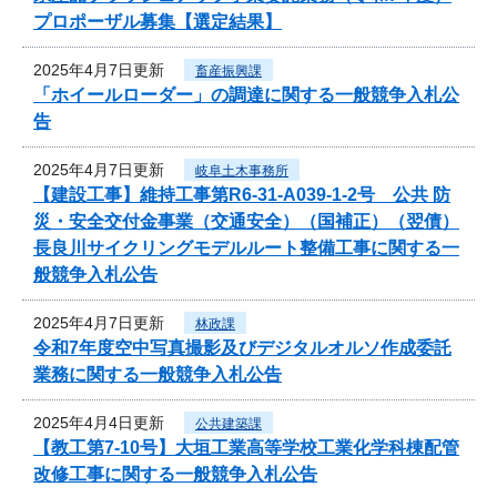
プロポーザル募集【選定結果】
2025年4月7日更新
畜産振興課
「ホイールローダー」の調達に関する一般競争入札公
告
2025年4月7日更新
岐阜土木事務所
【建設工事】維持工事第R6-31-A039-1-2号 公共 防
災・安全交付金事業（交通安全）（国補正）（翌債）
長良川サイクリングモデルルート整備工事に関する一
般競争入札公告
2025年4月7日更新
林政課
令和7年度空中写真撮影及びデジタルオルソ作成委託
業務に関する一般競争入札公告
2025年4月4日更新
公共建築課
【教工第7-10号】大垣工業高等学校工業化学科棟配管
改修工事に関する一般競争入札公告