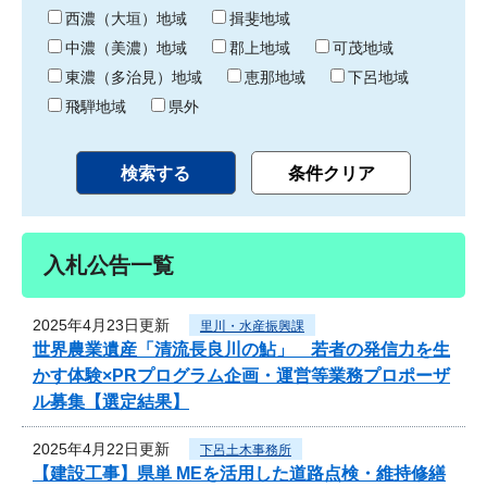
り
西濃（大垣）地域
揖斐地域
中濃（美濃）地域
郡上地域
可茂地域
東濃（多治見）地域
恵那地域
下呂地域
飛騨地域
県外
入札公告一覧
2025年4月23日更新
里川・水産振興課
世界農業遺産「清流長良川の鮎」 若者の発信力を生
かす体験×PRプログラム企画・運営等業務プロポーザ
ル募集【選定結果】
2025年4月22日更新
下呂土木事務所
【建設工事】県単 MEを活用した道路点検・維持修繕