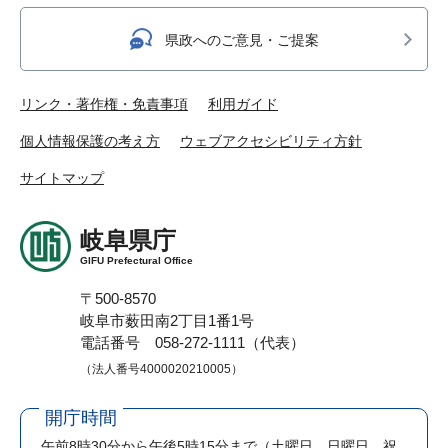
県政へのご意見・ご提案
リンク・著作権・免責事項
利用ガイド
個人情報保護の考え方
ウェブアクセシビリティ方針
サイトマップ
岐阜県庁
GIFU Prefectural Office
〒500-8570
岐阜市薮田南2丁目1番1号
電話番号 058-272-1111（代表）
（法人番号4000020210005）
開庁時間
午前8時30分から午後5時15分まで
（土曜日、日曜日、祝