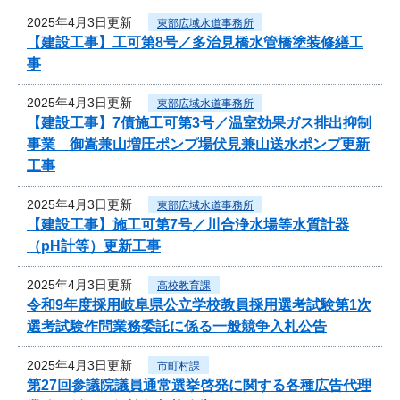
2025年4月3日更新
東部広域水道事務所
【建設工事】工可第8号／多治見橋水管橋塗装修繕工
事
2025年4月3日更新
東部広域水道事務所
【建設工事】7債施工可第3号／温室効果ガス排出抑制
事業 御嵩兼山増圧ポンプ場伏見兼山送水ポンプ更新
工事
2025年4月3日更新
東部広域水道事務所
【建設工事】施工可第7号／川合浄水場等水質計器
（pH計等）更新工事
2025年4月3日更新
高校教育課
令和9年度採用岐阜県公立学校教員採用選考試験第1次
選考試験作問業務委託に係る一般競争入札公告
2025年4月3日更新
市町村課
第27回参議院議員通常選挙啓発に関する各種広告代理