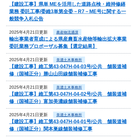
【建設工事】県単 MEを活用した道路点検・維持修繕
業務 委託工事/委維3単第全委－R7－ME号に関する一
般競争入札公告
2025年4月21日更新
農産物流通課
輸出事業者育成による県産農畜水産物等輸出拡大事業
委託業務プロポーザル募集【選定結果】
2025年4月21日更新
美濃土木事務所
【建設工事】維工第43-047H-04-03号/公共 舗装道補
修（国補正分）勝山山田線舗装補修工事
2025年4月21日更新
美濃土木事務所
【建設工事】維工第43-047H-04-02号/公共 舗装道補
修（国補正分）富加美濃線舗装補修工事
2025年4月21日更新
美濃土木事務所
【建設工事】維工第43-047H-04-01号/公共 舗装道補
修（国補正分）関本巣線舗装補修工事