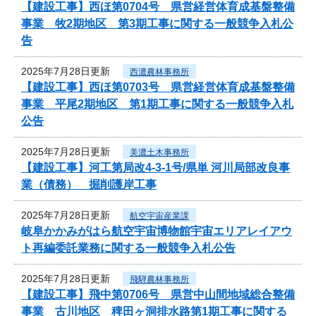
【建設工事】西ほ第0704号 県営経営体育成基盤整備
事業 牧2期地区 第3期工事に関する一般競争入札公
告
2025年7月28日更新
西濃農林事務所
【建設工事】西ほ第0703号 県営経営体育成基盤整備
事業 平尾2期地区 第1期工事に関する一般競争入札
公告
2025年7月28日更新
美濃土木事務所
【建設工事】河工第局改4-3-1号/県単 河川局部改良事
業（債務） 掘削護岸工事
2025年7月28日更新
航空宇宙産業課
岐阜かかみがはら航空宇宙博物館宇宙エリアレイアウ
ト再編委託業務に関する一般競争入札公告
2025年7月28日更新
飛騨農林事務所
【建設工事】飛中第0706号 県営中山間地域総合整備
事業 古川地区 稗田ヶ洞排水路第1期工事に関する