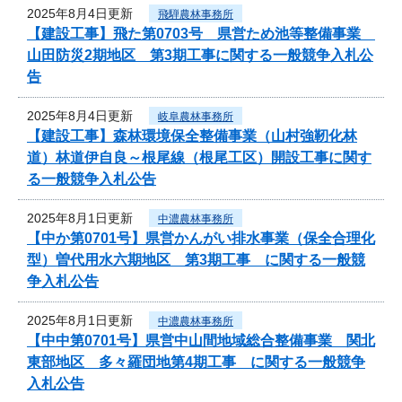
2025年8月4日更新
飛騨農林事務所
【建設工事】飛た第0703号 県営ため池等整備事業
山田防災2期地区 第3期工事に関する一般競争入札公
告
2025年8月4日更新
岐阜農林事務所
【建設工事】森林環境保全整備事業（山村強靭化林
道）林道伊自良～根尾線（根尾工区）開設工事に関す
る一般競争入札公告
2025年8月1日更新
中濃農林事務所
【中か第0701号】県営かんがい排水事業（保全合理化
型）曽代用水六期地区 第3期工事 に関する一般競
争入札公告
2025年8月1日更新
中濃農林事務所
【中中第0701号】県営中山間地域総合整備事業 関北
東部地区 多々羅団地第4期工事 に関する一般競争
入札公告