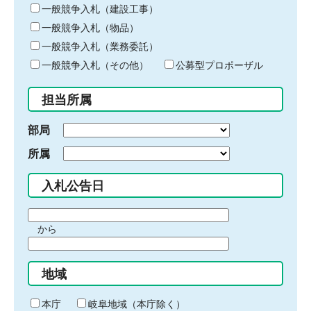
キ
一般競争入札（建設工事）
ー
一般競争入札（物品）
ワ
一般競争入札（業務委託）
ー
ド
一般競争入札（その他）
公募型プロポーザル
を
入
担当所属
力
部局
所属
入札公告日
期
から
間
期
の
間
始
地域
の
ま
終
り
わ
本庁
岐阜地域（本庁除く）