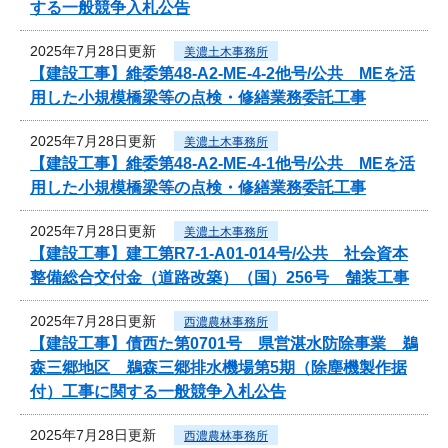
する一般競争入札公告
2025年7月28日更新
美濃土木事務所
【建設工事】維委第48-A2-ME-4-2他号/公共 MEを活
用した小規模橋梁等の点検・修繕業務委託工事
2025年7月28日更新
美濃土木事務所
【建設工事】維委第48-A2-ME-4-1他号/公共 MEを活
用した小規模橋梁等の点検・修繕業務委託工事
2025年7月28日更新
美濃土木事務所
【建設工事】建工第R7-1-A01-014号/公共 社会資本
整備総合交付金（道路改築）（国）256号 舗装工事
2025年7月28日更新
西濃農林事務所
【建設工事】債西た第0701号 県営湛水防除事業 鵜
森三郷地区 鵜森三郷排水機場第5期（除塵機製作据
付）工事に関する一般競争入札公告
2025年7月28日更新
西濃農林事務所