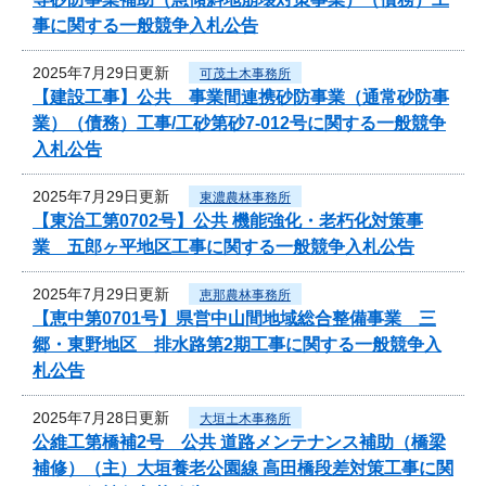
事に関する一般競争入札公告
2025年7月29日更新
可茂土木事務所
【建設工事】公共 事業間連携砂防事業（通常砂防事
業）（債務）工事/工砂第砂7-012号に関する一般競争
入札公告
2025年7月29日更新
東濃農林事務所
【東治工第0702号】公共 機能強化・老朽化対策事
業 五郎ヶ平地区工事に関する一般競争入札公告
2025年7月29日更新
恵那農林事務所
【恵中第0701号】県営中山間地域総合整備事業 三
郷・東野地区 排水路第2期工事に関する一般競争入
札公告
2025年7月28日更新
大垣土木事務所
公維工第橋補2号 公共 道路メンテナンス補助（橋梁
補修）（主）大垣養老公園線 高田橋段差対策工事に関