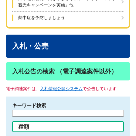
観光キャンペーンを実施」他
熱中症を予防しましょう
本
文
入札・公売
入札公告の検索 （電子調達案件以外）
電子調達案件は、
入札情報公開システム
で公告しています
キーワード検索
検
索
す
種類
る