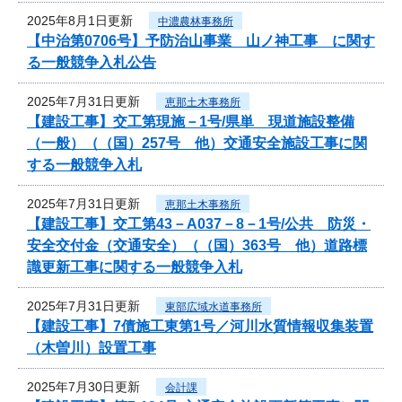
2025年8月1日更新
中濃農林事務所
【中治第0706号】予防治山事業 山ノ神工事 に関す
る一般競争入札公告
2025年7月31日更新
恵那土木事務所
【建設工事】交工第現施－1号/県単 現道施設整備
（一般）（（国）257号 他）交通安全施設工事に関
する一般競争入札
2025年7月31日更新
恵那土木事務所
【建設工事】交工第43－A037－8－1号/公共 防災・
安全交付金（交通安全）（（国）363号 他）道路標
識更新工事に関する一般競争入札
2025年7月31日更新
東部広域水道事務所
【建設工事】7債施工東第1号／河川水質情報収集装置
（木曽川）設置工事
2025年7月30日更新
会計課