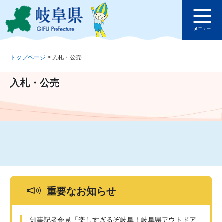
ペ
メ
このページの本文へ
ー
ニ
メ
ジ
ュ
ニ
の
ー
ュ
先
を
ー
頭
飛
トップページ
>
入札・公売
で
ば
す
し
入札・公売
。
て
本
文
へ
重要なお知らせ
知事記者会見「楽しすぎるぞ岐阜！岐阜県アウトドア