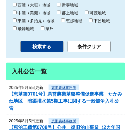
り
西濃（大垣）地域
揖斐地域
中濃（美濃）地域
郡上地域
可茂地域
東濃（多治見）地域
恵那地域
下呂地域
飛騨地域
県外
入札公告一覧
2025年8月5日更新
恵那農林事務所
【恵基第0701号】県営農業基盤整備促進事業 たかみ
ね地区 暗渠排水第5期工事に関する一般競争入札公
告
2025年8月5日更新
恵那農林事務所
【恵治工債第0708号】公共 復旧治山事業（2カ年国