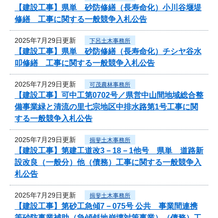
【建設工事】県単 砂防修繕（長寿命化）小川谷堰堤
修繕 工事に関する一般競争入札公告
2025年7月29日更新
下呂土木事務所
【建設工事】県単 砂防修繕（長寿命化）チシヤ谷水
叩修繕 工事に関する一般競争入札公告
2025年7月29日更新
可茂農林事務所
【建設工事】可中工第0702号／県営中山間地域総合整
備事業緑と清流の里七宗地区中排水路第1号工事に関
する一般競争入札公告
2025年7月29日更新
揖斐土木事務所
【建設工事】第建工道改3－18－1他号 県単 道路新
設改良（一般分）他（債務）工事に関する一般競争入
札公告
2025年7月29日更新
揖斐土木事務所
【建設工事】第砂工急傾7－075号 公共 事業間連携
等砂防事業補助（急傾斜地崩壊対策事業）（債務）工