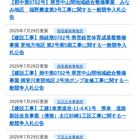
【郡中第0702号】県営中山間地域総合整備事業 みな
み地区 福野農道第3号工事に関する一般競争入札公
告
2025年7月29日更新
揖斐農林事務所
【建設工事】揖経第0702号 県営経営体育成基盤整備
事業 更地方地区 第2号第5期工事に関する一般競争入
札公告
2025年7月29日更新
揖斐農林事務所
【建設工事】揖中第0702号 県営中山間地域総合整備
事業 揖斐川東部地区 2号池ポンプ改修工事に関する一
般競争入札公告
2025年7月29日更新
古川土木事務所
【建設工事】工建1単第道改-11-4-K1号 県単 道路
新設改良事業（債務）太江杉崎1工区工事に関する一
般競争入札公告
2025年7月29日更新
下呂土木事務所