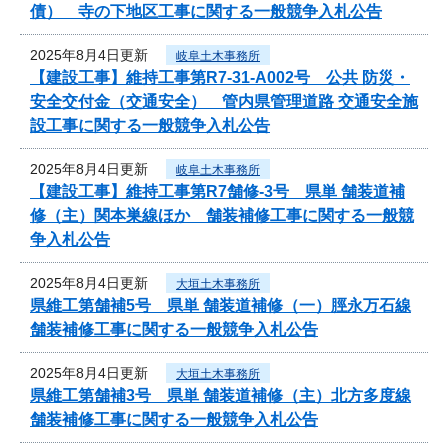
債） 寺の下地区工事に関する一般競争入札公告
2025年8月4日更新
岐阜土木事務所
【建設工事】維持工事第R7-31-A002号 公共 防災・
安全交付金（交通安全） 管内県管理道路 交通安全施
設工事に関する一般競争入札公告
2025年8月4日更新
岐阜土木事務所
【建設工事】維持工事第R7舗修-3号 県単 舗装道補
修（主）関本巣線ほか 舗装補修工事に関する一般競
争入札公告
2025年8月4日更新
大垣土木事務所
県維工第舗補5号 県単 舗装道補修（一）脛永万石線
舗装補修工事に関する一般競争入札公告
2025年8月4日更新
大垣土木事務所
県維工第舗補3号 県単 舗装道補修（主）北方多度線
舗装補修工事に関する一般競争入札公告