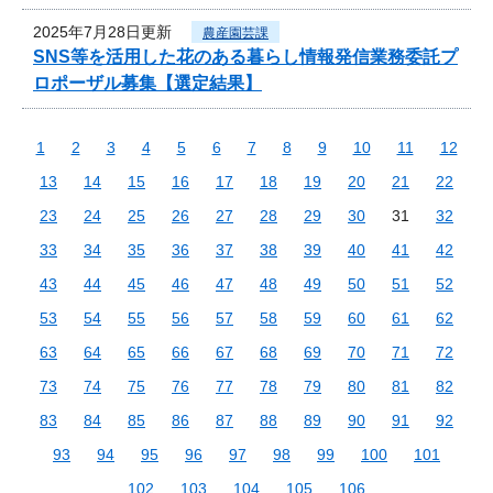
2025年7月28日更新
農産園芸課
SNS等を活用した花のある暮らし情報発信業務委託プ
ロポーザル募集【選定結果】
1
2
3
4
5
6
7
8
9
10
11
12
13
14
15
16
17
18
19
20
21
22
23
24
25
26
27
28
29
30
31
32
33
34
35
36
37
38
39
40
41
42
43
44
45
46
47
48
49
50
51
52
53
54
55
56
57
58
59
60
61
62
63
64
65
66
67
68
69
70
71
72
73
74
75
76
77
78
79
80
81
82
83
84
85
86
87
88
89
90
91
92
93
94
95
96
97
98
99
100
101
102
103
104
105
106