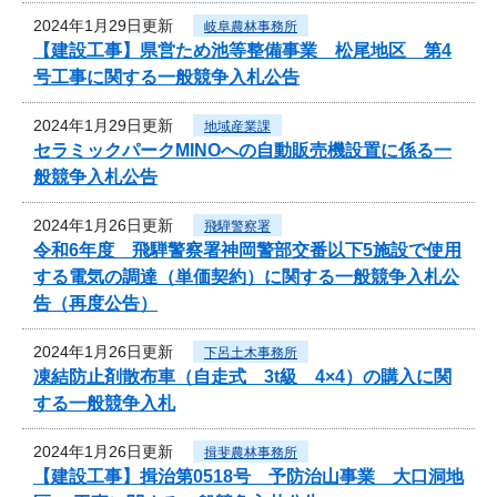
2024年1月29日更新
岐阜農林事務所
【建設工事】県営ため池等整備事業 松尾地区 第4
号工事に関する一般競争入札公告
2024年1月29日更新
地域産業課
セラミックパークMINOへの自動販売機設置に係る一
般競争入札公告
2024年1月26日更新
飛騨警察署
令和6年度 飛騨警察署神岡警部交番以下5施設で使用
する電気の調達（単価契約）に関する一般競争入札公
告（再度公告）
2024年1月26日更新
下呂土木事務所
凍結防止剤散布車（自走式 3t級 4×4）の購入に関
する一般競争入札
2024年1月26日更新
揖斐農林事務所
【建設工事】揖治第0518号 予防治山事業 大口洞地