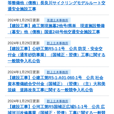
等整備他（債務）長良川サイクリングモデルルート交
通安全施設工事
2024年1月29日更新
美濃土木事務所
【建設工事】維工第現施暮2他号/県単 現道施設整備
（暮安）他（債務）国道248号他交通安全施設工事
2024年1月29日更新
郡上土木事務所
【建設工事】公砂工第R5-1-1号 公共 防災・安全交
付金（通常砂防事業）（国補正・翌債）工事に関する
一般競争入札公告
2024年1月29日更新
郡上土木事務所
【建設工事】公建工第R5-1-A01-060-1号 公共 社会
資本整備総合交付金（国補正）（翌債）（主）大和美
並線 道路改良工事に関する一般競争入札公告
2024年1月29日更新
郡上土木事務所
【建設工事】公河工第R5国補正広域5-1-1号 公共 広
域河川改修事業（国補正・翌債）工事に関する一般競