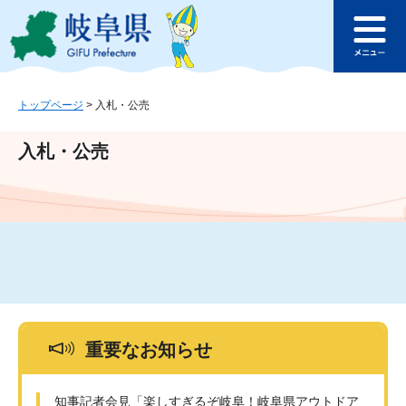
ペ
メ
このページの本文へ
ー
ニ
メ
ジ
ュ
ニ
の
ー
ュ
先
を
ー
頭
飛
トップページ
>
入札・公売
で
ば
す
し
入札・公売
。
て
本
文
へ
重要なお知らせ
知事記者会見「楽しすぎるぞ岐阜！岐阜県アウトドア