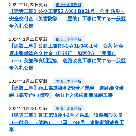
2024年1月22日更新
郡上土木事務所
【建設工事】公交工第55-A001-B051号 公共 防災・
安全交付金（災害防除）（翌債）工事に関する一般競
争入札公告
2024年1月22日更新
郡上土木事務所
【建設工事】公建工第R5-1-A01-040-1号 公共 社会
資本整備総合交付金（国補正・加速化）（翌債）
（一）美並和良明宝線 道路改良工事に関する一般競
争入札公告
2024年1月22日更新
美濃土木事務所
【建設工事】維工第道維暮2他号／県単 道路維持修
繕（暮安)他（債務）金山上之保線側溝修繕工事
2024年1月22日更新
美濃土木事務所
【建設工事】建工第道改4-2号／県単 道路新設改良
（一般分）（債務） （国）248号 道路新設改良工
事