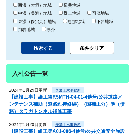
り
西濃（大垣）地域
揖斐地域
中濃（美濃）地域
郡上地域
可茂地域
東濃（多治見）地域
恵那地域
下呂地域
飛騨地域
県外
入札公告一覧
2024年1月29日更新
美濃土木事務所
【建設工事】維工第R5MTH-04-01-4他号/公共道路メ
ンテナンス補助（道路維持修繕）（国補正分）他（債
務）タラガトンネル補修工事
2024年1月29日更新
美濃土木事務所
【建設工事】維工第A01-086-4他号/公共交通安全施設