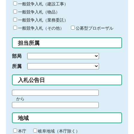
キ
一般競争入札（建設工事）
ー
一般競争入札（物品）
ワ
一般競争入札（業務委託）
ー
ド
一般競争入札（その他）
公募型プロポーザル
を
入
担当所属
力
部局
所属
入札公告日
期
から
間
期
の
間
始
地域
の
ま
終
り
わ
本庁
岐阜地域（本庁除く）