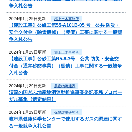
争入札公告
2024年1月29日更新
郡上土木事務所
【建設工事】公維工第55-A101B-05 号 公共 防災・
安全交付金（除雪機械）（翌債）工事に関する一般競
争入札公告
2024年1月29日更新
郡上土木事務所
【建設工事】公砂工第R5-6-3号 公共 防災・安全交
付金（通常砂防事業）（翌債）工事に関する一般競争
入札公告
2024年1月29日更新
農産物流通課
清流の国ぎふ地産地消運動推進事業委託業務プロポー
ザル募集【選定結果】
2024年1月29日更新
保健環境研究所
岐阜県健康科学センターで使用するガスの調達に関す
る一般競争入札公告