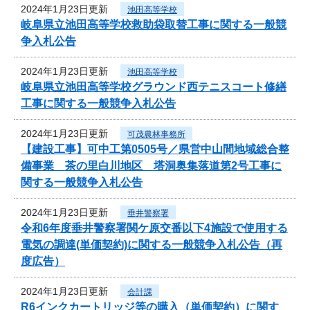
2024年1月23日更新
池田高等学校
岐阜県立池田高等学校救助袋取替工事に関する一般競
争入札公告
2024年1月23日更新
池田高等学校
岐阜県立池田高等学校グラウンド西テニスコート修繕
工事に関する一般競争入札公告
2024年1月23日更新
可茂農林事務所
【建設工事】可中工第0505号／県営中山間地域総合整
備事業 茶の里白川地区 塔洞奥集落道第2号工事に
関する一般競争入札公告
2024年1月23日更新
垂井警察署
令和6年度垂井警察署関ケ原交番以下4施設で使用する
電気の調達(単価契約)に関する一般競争入札公告（再
度広告）
2024年1月23日更新
会計課
R6インクカートリッジ等の購入（単価契約）に関す