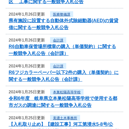
区 工事に関する一般競争入札公告
2024年1月26日更新
医療整備課
県有施設に設置する自動体外式除細動器(AED)の賃貸
借に関する一般競争入札公告
2024年1月26日更新
会計課
R6自動車保管場所標章の購入（単価契約）に関する
一般競争入札公告（会計課）
2024年1月26日更新
会計課
R6フジカラーペーパー以下2件の購入（単価契約）に
関する一般競争入札公告（会計課）
2024年1月25日更新
本巣松陽高等学校
令和6年度 岐阜県立本巣松陽高等学校で使用する都
市ガスの調達に関する一般競争入札公告
2024年1月25日更新
美濃土木事務所
【入札取り止め】【建設工事】河工第浸水5-8号/公