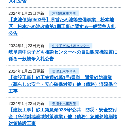
入札公告
2024年1月23日更新
恵那農林事務所
【恵池債第0503号】県営ため池等整備事業 松本地
区 松本ため池改修第1期工事に関する一般競争入札
公告
2024年1月23日更新
中央子ども相談センター
岐阜県中央子ども相談センターへの自動販売機設置に
係る一般競争入札公告
2024年1月22日更新
美濃土木事務所
【建設工事】砂工第通砂暮1号/県単 通常砂防事業
（暮らしの安全・安心確保対策）他（債務）渓流保全
工事
2024年1月22日更新
美濃土木事務所
【建設工事】砂工第急傾028号/公共 防災・安全交付
金（急傾斜地崩壊対策事業）他（債務）急傾斜地崩壊
対策施設工事