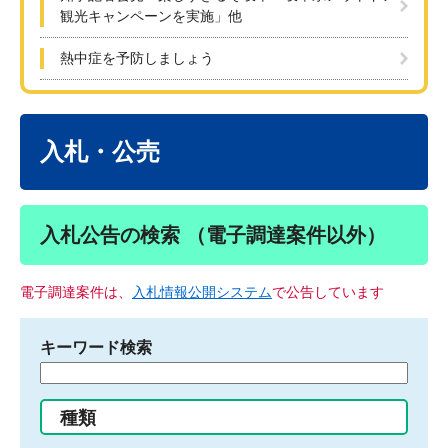
観光キャンペーンを実施」他
熱中症を予防しましょう
本
文
入札・公売
入札公告の検索 （電子調達案件以外）
電子調達案件は、
入札情報公開システム
で公告しています
キーワード検索
検
索
す
種類
る