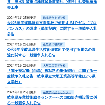
共 浸水対策重点地域緊急事業他（債務）鮎登里橋撤
去工事
2024年1月25日更新
海津特別支援学校
令和6年度海津特別支援学校で使用するLPガス（プロ
パンガス）の調達（単価契約）に関する一般競争入札
公告
2024年1月25日更新
生活技術研究所
令和6年度岐阜県生活技術研究所で使用する電気の調
達に関する一般競争入札公告
2024年1月25日更新
大垣工業高等学校
「電子複写機（白黒）複写料の単価契約」に関する一
般競争入札公告（岐阜県立大垣工業高等学校ほか5県
立学校）
2024年1月25日更新
産業技術総合センター
岐阜県産業技術総合センターへの自動販売機設置に係
る一般競争入札公告