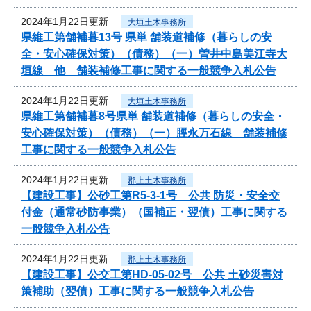
2024年1月22日更新
大垣土木事務所
県維工第舗補暮13号 県単 舗装道補修（暮らしの安
全・安心確保対策）（債務）（一）曽井中島美江寺大
垣線 他 舗装補修工事に関する一般競争入札公告
2024年1月22日更新
大垣土木事務所
県維工第舗補暮8号県単 舗装道補修（暮らしの安全・
安心確保対策）（債務）（一）脛永万石線 舗装補修
工事に関する一般競争入札公告
2024年1月22日更新
郡上土木事務所
【建設工事】公砂工第R5-3-1号 公共 防災・安全交
付金（通常砂防事業）（国補正・翌債）工事に関する
一般競争入札公告
2024年1月22日更新
郡上土木事務所
【建設工事】公交工第HD-05-02号 公共 土砂災害対
策補助（翌債）工事に関する一般競争入札公告