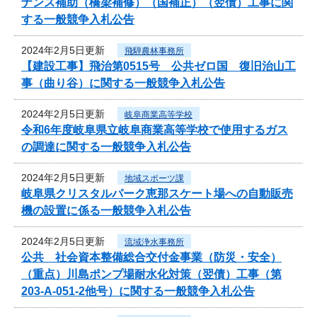
ナンス補助（橋梁補修）（国補正）（翌債）工事に関
する一般競争入札公告
2024年2月5日更新
飛騨農林事務所
【建設工事】飛治第0515号 公共ゼロ国 復旧治山工
事（曲り谷）に関する一般競争入札公告
2024年2月5日更新
岐阜商業高等学校
令和6年度岐阜県立岐阜商業高等学校で使用するガス
の調達に関する一般競争入札公告
2024年2月5日更新
地域スポーツ課
岐阜県クリスタルパーク恵那スケート場への自動販売
機の設置に係る一般競争入札公告
2024年2月5日更新
流域浄水事務所
公共 社会資本整備総合交付金事業（防災・安全）
（重点）川島ポンプ場耐水化対策（翌債）工事（第
203-A-051-2他号）に関する一般競争入札公告