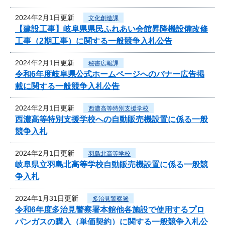
2024年2月1日更新
文化創造課
【建設工事】岐阜県県民ふれあい会館昇降機設備改修
工事（2期工事）に関する一般競争入札公告
2024年2月1日更新
秘書広報課
令和6年度岐阜県公式ホームページへのバナー広告掲
載に関する一般競争入札公告
2024年2月1日更新
西濃高等特別支援学校
西濃高等特別支援学校への自動販売機設置に係る一般
競争入札
2024年2月1日更新
羽島北高等学校
岐阜県立羽島北高等学校自動販売機設置に係る一般競
争入札
2024年1月31日更新
多治見警察署
令和6年度多治見警察署本館他各施設で使用するプロ
パンガスの購入（単価契約）に関する一般競争入札公