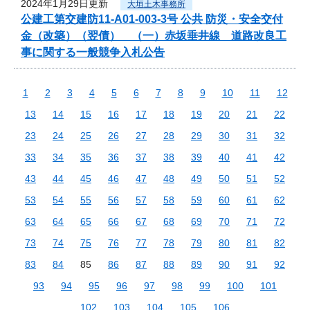
2024年1月29日更新
大垣土木事務所
公建工第交建防11-A01-003-3号 公共 防災・安全交付
金（改築）（翌債） （一）赤坂垂井線 道路改良工
事に関する一般競争入札公告
1
2
3
4
5
6
7
8
9
10
11
12
13
14
15
16
17
18
19
20
21
22
23
24
25
26
27
28
29
30
31
32
33
34
35
36
37
38
39
40
41
42
43
44
45
46
47
48
49
50
51
52
53
54
55
56
57
58
59
60
61
62
63
64
65
66
67
68
69
70
71
72
73
74
75
76
77
78
79
80
81
82
83
84
85
86
87
88
89
90
91
92
93
94
95
96
97
98
99
100
101
102
103
104
105
106