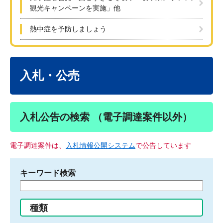
観光キャンペーンを実施」他
熱中症を予防しましょう
本
文
入札・公売
入札公告の検索 （電子調達案件以外）
電子調達案件は、
入札情報公開システム
で公告しています
キーワード検索
検
索
す
種類
る