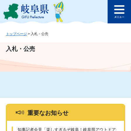
ペ
メ
このページの本文へ
ー
ニ
メ
ジ
ュ
ニ
の
ー
ュ
先
を
ー
頭
飛
トップページ
>
入札・公売
で
ば
す
し
入札・公売
。
て
本
文
へ
重要なお知らせ
知事記者会見「楽しすぎるぞ岐阜！岐阜県アウトドア