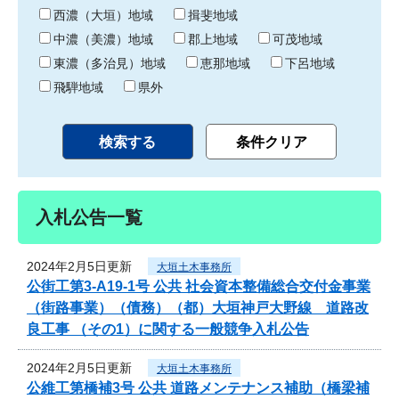
り
西濃（大垣）地域
揖斐地域
中濃（美濃）地域
郡上地域
可茂地域
東濃（多治見）地域
恵那地域
下呂地域
飛騨地域
県外
入札公告一覧
2024年2月5日更新
大垣土木事務所
公街工第3-A19-1号 公共 社会資本整備総合交付金事業
（街路事業）（債務）（都）大垣神戸大野線 道路改
良工事 （その1）に関する一般競争入札公告
2024年2月5日更新
大垣土木事務所
公維工第橋補3号 公共 道路メンテナンス補助（橋梁補