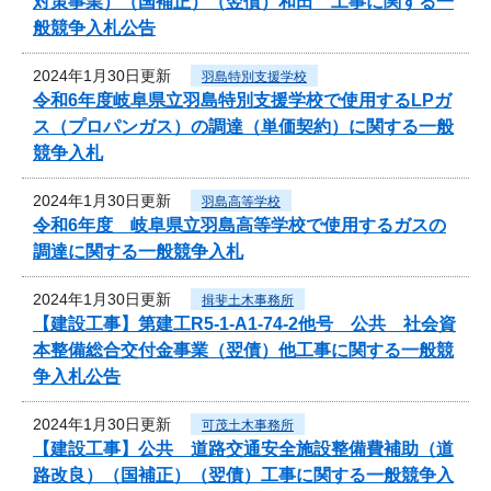
対策事業）（国補正）（翌債）和田 工事に関する一
般競争入札公告
2024年1月30日更新
羽島特別支援学校
令和6年度岐阜県立羽島特別支援学校で使用するLPガ
ス（プロパンガス）の調達（単価契約）に関する一般
競争入札
2024年1月30日更新
羽島高等学校
令和6年度 岐阜県立羽島高等学校で使用するガスの
調達に関する一般競争入札
2024年1月30日更新
揖斐土木事務所
【建設工事】第建工R5-1-A1-74-2他号 公共 社会資
本整備総合交付金事業（翌債）他工事に関する一般競
争入札公告
2024年1月30日更新
可茂土木事務所
【建設工事】公共 道路交通安全施設整備費補助（道
路改良）（国補正）（翌債）工事に関する一般競争入