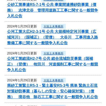
公砂工第事連R5-7-1号 公共 事業間連携砂防事業（債
務） 志津北谷 管理用道路工工事に関する一般競争
入札公告
2024年1月29日更新
大垣土木事務所
公河工第大広H2-3-1号 公共 大規模特定河川事業（広
域河川）（国補正）（翌債） 大谷川 工事用進入路
整備工事に関する一般競争入札公告
2024年1月29日更新
大垣土木事務所
公河工第総流H2-7号 公共 総合流域防災事業（国補
正）（翌債） 牧田川 河道掘削工事に関する一般競
争入札公告
2024年1月29日更新
大垣土木事務所
県砂工第緊土R5-3・緊土暮安R5-3号 県単 緊急土石流
対策砂防事業（暮らしの安全・安心確保対策）（債
務） 境谷他 除石工工事に関する一般競争入札公告