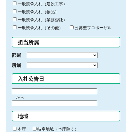
キ
一般競争入札（建設工事）
ー
一般競争入札（物品）
ワ
一般競争入札（業務委託）
ー
ド
一般競争入札（その他）
公募型プロポーザル
を
入
担当所属
力
部局
所属
入札公告日
期
から
間
期
の
間
始
地域
の
ま
終
り
わ
本庁
岐阜地域（本庁除く）