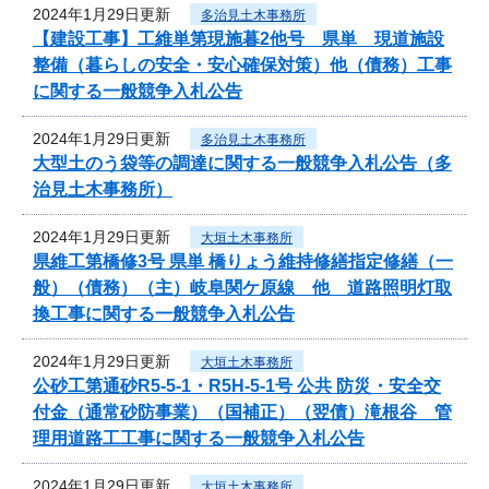
2024年1月29日更新
多治見土木事務所
【建設工事】工維単第現施暮2他号 県単 現道施設
整備（暮らしの安全・安心確保対策）他（債務）工事
に関する一般競争入札公告
2024年1月29日更新
多治見土木事務所
大型土のう袋等の調達に関する一般競争入札公告（多
治見土木事務所）
2024年1月29日更新
大垣土木事務所
県維工第橋修3号 県単 橋りょう維持修繕指定修繕（一
般）（債務）（主）岐阜関ケ原線 他 道路照明灯取
換工事に関する一般競争入札公告
2024年1月29日更新
大垣土木事務所
公砂工第通砂R5-5-1・R5H-5-1号 公共 防災・安全交
付金（通常砂防事業）（国補正）（翌債）滝根谷 管
理用道路工工事に関する一般競争入札公告
2024年1月29日更新
大垣土木事務所