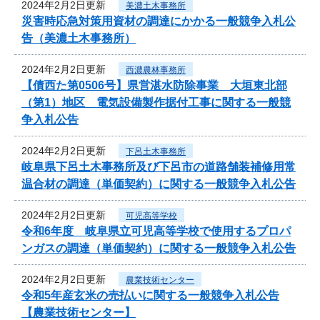
2024年2月2日更新
美濃土木事務所
災害時応急対策用資材の調達にかかる一般競争入札公
告（美濃土木事務所）
2024年2月2日更新
西濃農林事務所
【債西た第0506号】県営湛水防除事業 大垣東北部
（第1）地区 電気設備製作据付工事に関する一般競
争入札公告
2024年2月2日更新
下呂土木事務所
岐阜県下呂土木事務所及び下呂市の道路舗装補修用常
温合材の調達（単価契約）に関する一般競争入札公告
2024年2月2日更新
可児高等学校
令和6年度 岐阜県立可児高等学校で使用するプロパ
ンガスの調達（単価契約）に関する一般競争入札公告
2024年2月2日更新
農業技術センター
令和5年産玄米の売払いに関する一般競争入札公告
【農業技術センター】