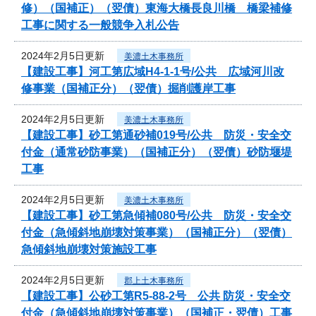
修）（国補正）（翌債）東海大橋長良川橋 橋梁補修
工事に関する一般競争入札公告
2024年2月5日更新
美濃土木事務所
【建設工事】河工第広域H4-1-1号/公共 広域河川改
修事業（国補正分）（翌債）掘削護岸工事
2024年2月5日更新
美濃土木事務所
【建設工事】砂工第通砂補019号/公共 防災・安全交
付金（通常砂防事業）（国補正分）（翌債）砂防堰堤
工事
2024年2月5日更新
美濃土木事務所
【建設工事】砂工第急傾補080号/公共 防災・安全交
付金（急傾斜地崩壊対策事業）（国補正分）（翌債）
急傾斜地崩壊対策施設工事
2024年2月5日更新
郡上土木事務所
【建設工事】公砂工第R5-88-2号 公共 防災・安全交
付金（急傾斜地崩壊対策事業）（国補正・翌債）工事