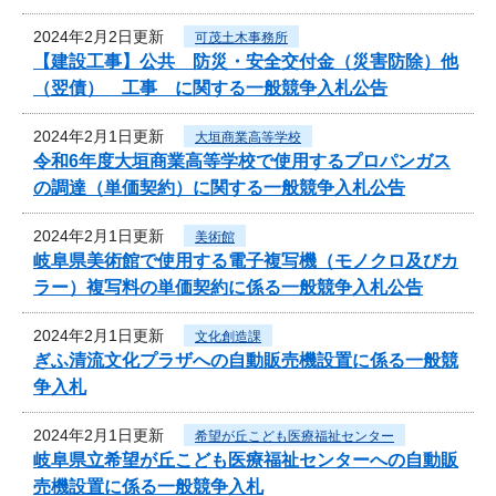
2024年2月2日更新
可茂土木事務所
【建設工事】公共 防災・安全交付金（災害防除）他
（翌債） 工事 に関する一般競争入札公告
2024年2月1日更新
大垣商業高等学校
令和6年度大垣商業高等学校で使用するプロパンガス
の調達（単価契約）に関する一般競争入札公告
2024年2月1日更新
美術館
岐阜県美術館で使用する電子複写機（モノクロ及びカ
ラー）複写料の単価契約に係る一般競争入札公告
2024年2月1日更新
文化創造課
ぎふ清流文化プラザへの自動販売機設置に係る一般競
争入札
2024年2月1日更新
希望が丘こども医療福祉センター
岐阜県立希望が丘こども医療福祉センターへの自動販
売機設置に係る一般競争入札