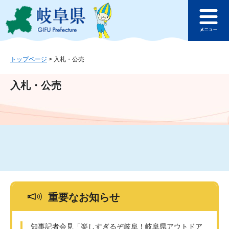
ペ
メ
このページの本文へ
ー
ニ
メ
ジ
ュ
ニ
の
ー
ュ
先
を
ー
頭
飛
トップページ
>
入札・公売
で
ば
す
し
入札・公売
。
て
本
文
へ
重要なお知らせ
知事記者会見「楽しすぎるぞ岐阜！岐阜県アウトドア