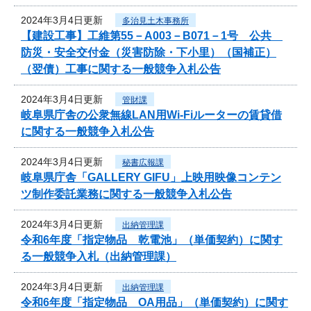
2024年3月4日更新
多治見土木事務所
【建設工事】工維第55－A003－B071－1号 公共
防災・安全交付金（災害防除・下小里）（国補正）
（翌債）工事に関する一般競争入札公告
2024年3月4日更新
管財課
岐阜県庁舎の公衆無線LAN用Wi-Fiルーターの賃貸借
に関する一般競争入札公告
2024年3月4日更新
秘書広報課
岐阜県庁舎「GALLERY GIFU」上映用映像コンテン
ツ制作委託業務に関する一般競争入札公告
2024年3月4日更新
出納管理課
令和6年度「指定物品 乾電池」（単価契約）に関す
る一般競争入札（出納管理課）
2024年3月4日更新
出納管理課
令和6年度「指定物品 OA用品」（単価契約）に関す