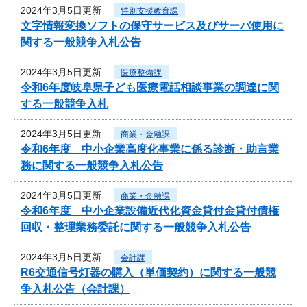
2024年3月5日更新
特別支援教育課
文字情報変換ソフトの保守サービス及びサーバ使用に
関する一般競争入札公告
2024年3月5日更新
医療整備課
令和6年度岐阜県子ども医療電話相談事業の調達に関
する一般競争入札
2024年3月5日更新
商業・金融課
令和6年度 中小企業高度化事業に係る診断・助言業
務に関する一般競争入札公告
2024年3月5日更新
商業・金融課
令和6年度 中小企業設備近代化資金貸付金貸付債権
回収・整理業務委託に関する一般競争入札公告
2024年3月5日更新
会計課
R6交通信号灯器の購入（単価契約）に関する一般競
争入札公告（会計課）