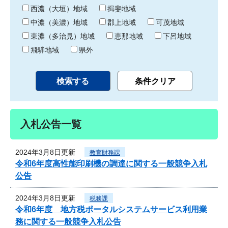
り
西濃（大垣）地域
揖斐地域
中濃（美濃）地域
郡上地域
可茂地域
東濃（多治見）地域
恵那地域
下呂地域
飛騨地域
県外
入札公告一覧
2024年3月8日更新
教育財務課
令和6年度高性能印刷機の調達に関する一般競争入札
公告
2024年3月8日更新
税務課
令和6年度 地方税ポータルシステムサービス利用業
務に関する一般競争入札公告