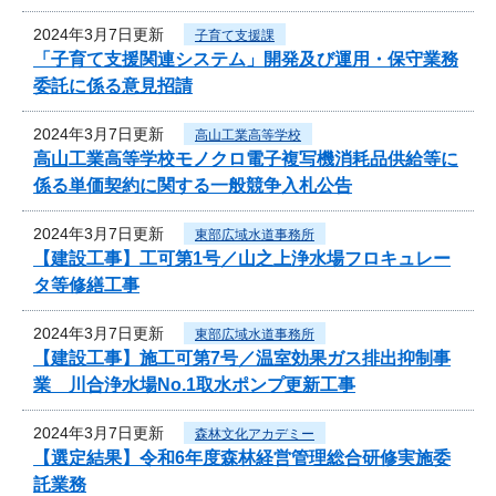
2024年3月7日更新
子育て支援課
「子育て支援関連システム」開発及び運用・保守業務
委託に係る意見招請
2024年3月7日更新
高山工業高等学校
高山工業高等学校モノクロ電子複写機消耗品供給等に
係る単価契約に関する一般競争入札公告
2024年3月7日更新
東部広域水道事務所
【建設工事】工可第1号／山之上浄水場フロキュレー
タ等修繕工事
2024年3月7日更新
東部広域水道事務所
【建設工事】施工可第7号／温室効果ガス排出抑制事
業 川合浄水場No.1取水ポンプ更新工事
2024年3月7日更新
森林文化アカデミー
【選定結果】令和6年度森林経営管理総合研修実施委
託業務