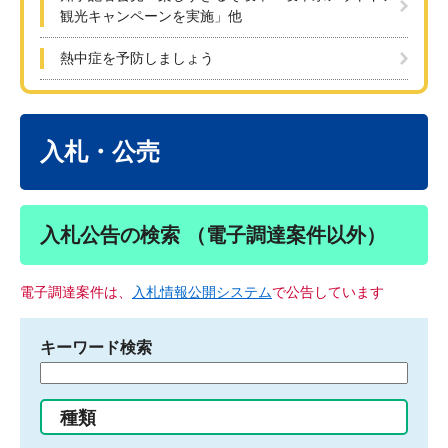
観光キャンペーンを実施」他
熱中症を予防しましょう
本
文
入札・公売
入札公告の検索 （電子調達案件以外）
電子調達案件は、
入札情報公開システム
で公告しています
キーワード検索
検
索
す
種類
る