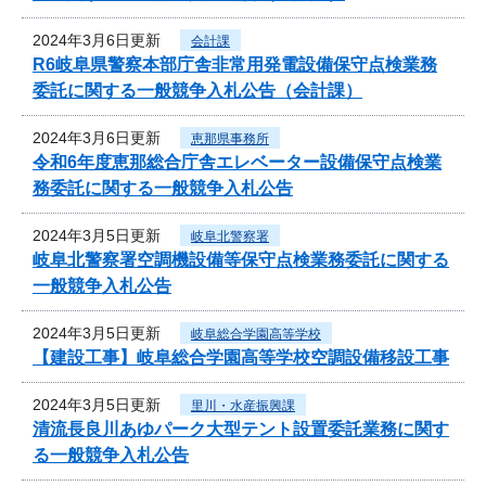
2024年3月6日更新
会計課
R6岐阜県警察本部庁舎非常用発電設備保守点検業務
委託に関する一般競争入札公告（会計課）
2024年3月6日更新
恵那県事務所
令和6年度恵那総合庁舎エレベーター設備保守点検業
務委託に関する一般競争入札公告
2024年3月5日更新
岐阜北警察署
岐阜北警察署空調機設備等保守点検業務委託に関する
一般競争入札公告
2024年3月5日更新
岐阜総合学園高等学校
【建設工事】岐阜総合学園高等学校空調設備移設工事
2024年3月5日更新
里川・水産振興課
清流長良川あゆパーク大型テント設置委託業務に関す
る一般競争入札公告