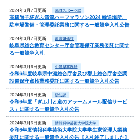
2024年3月7日更新
地域スポーツ課
高橋尚子杯ぎふ清流ハーフマラソン2024 輸送場所、
駐車場警備・管理委託業務に関する一般競争入札公告
2024年3月7日更新
教育研修課
岐阜県総合教育センター庁舎管理保守業務委託に関す
る一般競争入札
2024年3月6日更新
中濃県事務所
令和6年度岐阜県中濃総合庁舎及び郡上総合庁舎空調
設備保守点検業務委託に関する一般競争入札公告
2024年3月6日更新
砂防課
令和6年度「ぎふ川と道のアラームメール配信サービ
ス」に関する一般競争入札公告
2024年3月6日更新
情報科学芸術大学院大学
令和6年度情報科学芸術大学院大学学生寮管理人業務
委託に関する一般競争入札公告【入札終了しました】