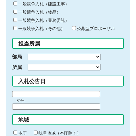
キ
一般競争入札（建設工事）
ー
一般競争入札（物品）
ワ
一般競争入札（業務委託）
ー
ド
一般競争入札（その他）
公募型プロポーザル
を
入
担当所属
力
部局
所属
入札公告日
期
から
間
期
の
間
始
地域
の
ま
終
り
わ
本庁
岐阜地域（本庁除く）