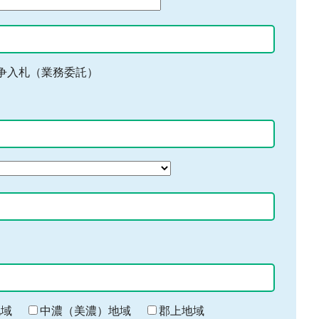
争入札（業務委託）
地域
中濃（美濃）地域
郡上地域