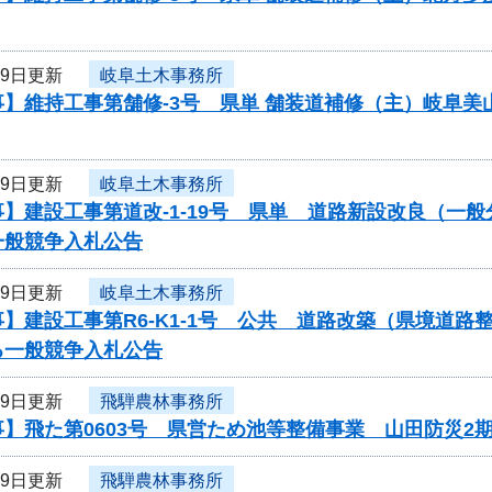
19日更新
岐阜土木事務所
事】維持工事第舗修-3号 県単 舗装道補修（主）岐阜
19日更新
岐阜土木事務所
】建設工事第道改-1-19号 県単 道路新設改良（一
一般競争入札公告
19日更新
岐阜土木事務所
】建設工事第R6-K1-1号 公共 道路改築（県境道
る一般競争入札公告
19日更新
飛騨農林事務所
】飛た第0603号 県営ため池等整備事業 山田防災2
19日更新
飛騨農林事務所