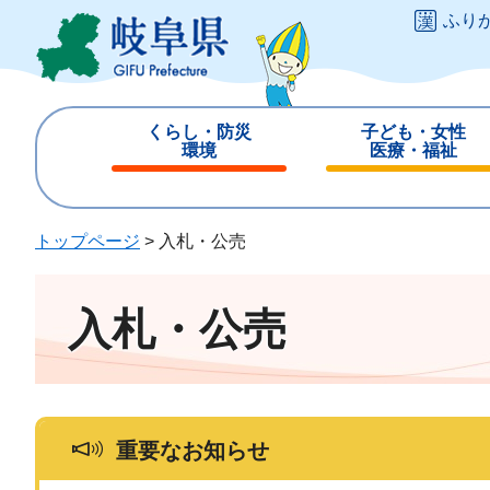
ペ
メ
ふり
ー
ニ
ジ
ュ
の
ー
先
を
くらし・防災
子ども・女性
頭
飛
環境
医療・福祉
で
ば
閉
閉
す
し
じ
じ
。
て
る
る
トップページ
>
入札・公売
本
文
へ
入札・公売
重要なお知らせ