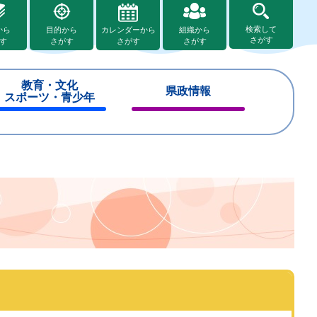
検索して
から
目的から
カレンダーから
組織から
さがす
す
さがす
さがす
さがす
教育・文化
県政情報
スポーツ・青少年
閉
閉
じ
じ
る
る