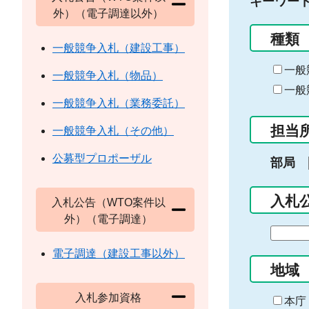
キーワー
外）（電子調達以外）
種類
一般競争入札（建設工事）
一般
一般競争入札（物品）
一般
一般競争入札（業務委託）
担当
一般競争入札（その他）
公募型プロポーザル
部局
入札
入札公告（WTO案件以
外）（電子調達）
期
間
電子調達（建設工事以外）
の
地域
始
入札参加資格
ま
本庁