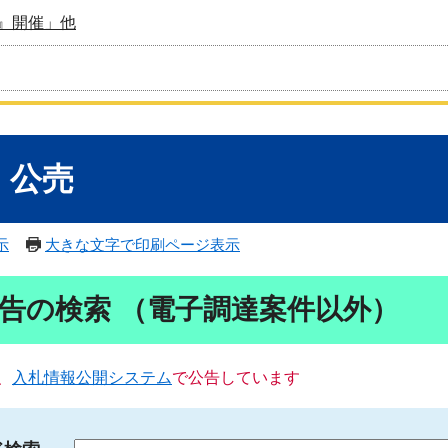
』開催」他
・公売
示
大きな文字で印刷ページ表示
告の検索 （電子調達案件以外）
、
入札情報公開システム
で公告しています