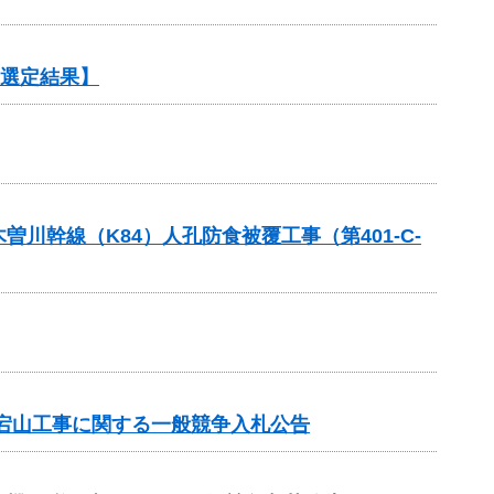
【選定結果】
幹線（K84）人孔防食被覆工事（第401-C-
宕山工事に関する一般競争入札公告