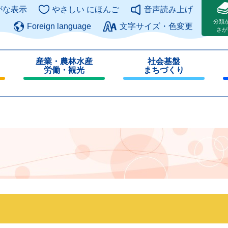
このページの本文へ
がな表示
やさしい にほんご
音声読み上げ
分類
Foreign language
文字サイズ・色変更
さが
産業・農林水産
社会基盤
労働・観光
まちづくり
閉
閉
じ
じ
る
る