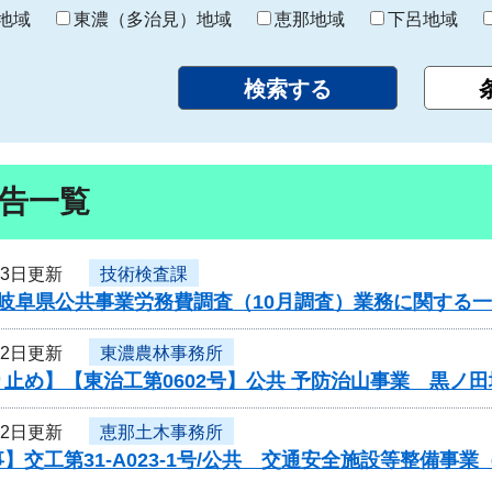
り
地域
東濃（多治見）地域
恵那地域
下呂地域
告一覧
23日更新
技術検査課
度岐阜県公共事業労務費調査（10月調査）業務に関する
22日更新
東濃農林事務所
止め】【東治工第0602号】公共 予防治山事業 黒ノ
22日更新
恵那土木事務所
】交工第31-A023-1号/公共 交通安全施設等整備事