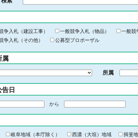
ド検索
検
索
す
る
キ
競争入札（建設工事）
一般競争入札（物品）
一般競
ー
競争入札（その他）
公募型プロポーザル
ワ
ー
所属
ド
を
所属
入
力
公告日
から
期
間
の
終
わ
岐阜地域（本庁除く）
西濃（大垣）地域
揖斐