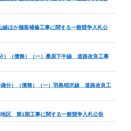
美山線ほか舗装補修工事に関する一般競争入札公
般分）（債務）（一）桑原下中線 道路改良工事
路整備分）（債務）（一）羽島稲沢線 道路改良工
期地区 第1期工事に関する一般競争入札公告