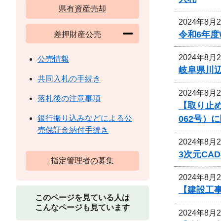
県有資産売却
2024年8月
令和6年
差押財産公売
2024年8月
公売情報
岐阜県川
共同入札の手続き
2024年8月
落札後の注意事項
【取り止め
062号）
銀行振り込みなどによる公
売保証金納付手続き
2024年8月
3次元CA
指定管理者の募集
2024年8月
【建設工
このページを見ている人は
こんなページも見ています
2024年8月