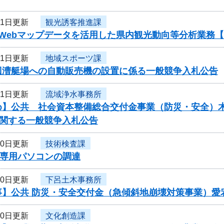
21日更新
観光誘客推進課
度Webマップデータを活用した県内観光動向等分析業務
21日更新
地域スポーツ課
辺漕艇場への自動販売機の設置に係る一般競争入札公告
21日更新
流域浄水事務所
】公共 社会資本整備総合交付金事業（防災・安全）木曽川
に関する一般競争入札公告
20日更新
技術検査課
D専用パソコンの調達
20日更新
下呂土木事務所
事】公共 防災・安全交付金（急傾斜地崩壊対策事業）愛
20日更新
文化創造課