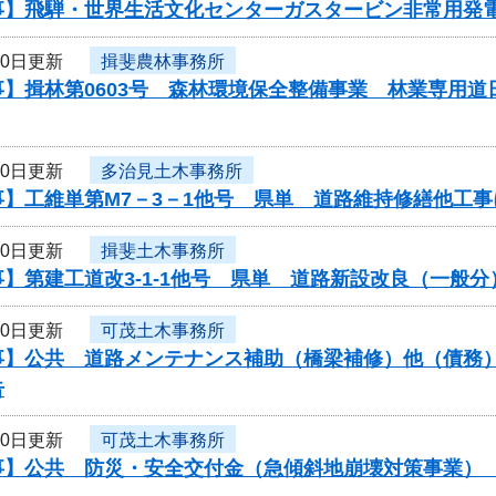
事】飛騨・世界生活文化センターガスタービン非常用発
20日更新
揖斐農林事務所
事】揖林第0603号 森林環境保全整備事業 林業専用
20日更新
多治見土木事務所
事】工維単第M7－3－1他号 県単 道路維持修繕他工
20日更新
揖斐土木事務所
】第建工道改3-1-1他号 県単 道路新設改良（一般
20日更新
可茂土木事務所
】公共 道路メンテナンス補助（橋梁補修）他（債務） 
告
20日更新
可茂土木事務所
】公共 防災・安全交付金（急傾斜地崩壊対策事業） 工