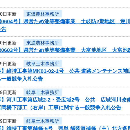
20日更新
東濃農林事務所
第0604号】県営ため池等整備事業 土岐防2期地区 
公告
20日更新
東濃農林事務所
第0603号】県営ため池等整備事業 大富池地区 大富
19日更新
岐阜土木事務所
】維持工事第MK01-02-1号 公共 道路メンテナン
る一般競争入札公告
19日更新
岐阜土木事務所
事】河川工事第広域2-2・受広域2号 公共 広域河川
岡橋下部工（右岸）工事に関する一般競争入札公告
19日更新
岐阜土木事務所
事】維持工事第舗修-5号 県単 舗装道補修（主）北方