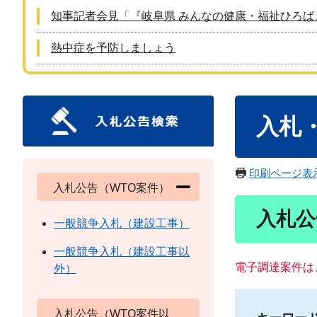
知事記者会見「『岐阜県 みんなの健康・福祉ひろば
熱中症を予防しましょう
本
入札
文
印刷ページ表
入札公告（WTO案件）
入札公
一般競争入札（建設工事）
一般競争入札（建設工事以
電子調達案件は
外）
入札公告（WTO案件以