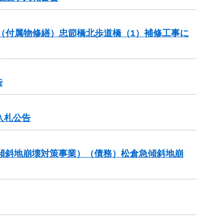
助（付属物修繕）忠節橋北歩道橋（1）補修工事に
告
入札公告
急傾斜地崩壊対策事業）（債務）松倉急傾斜地崩