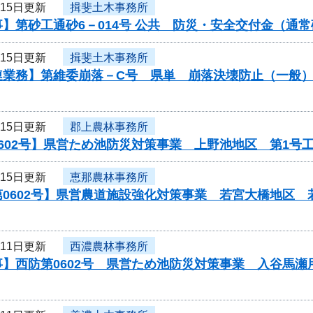
月15日更新
揖斐土木事務所
】第砂工通砂6－014号 公共 防災・安全交付金（通
月15日更新
揖斐土木事務所
連業務】第維委崩落－C号 県単 崩落決壊防止（一般
月15日更新
郡上農林事務所
602号】県営ため池防災対策事業 上野池地区 第1号
月15日更新
恵那農林事務所
第0602号】県営農道施設強化対策事業 若宮大橋地区
月11日更新
西濃農林事務所
事】西防第0602号 県営ため池防災対策事業 入谷馬