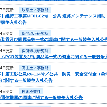
月7日更新
岐阜土木事務所
】維持工事第MF01-02号 公共 道路メンテナンス補
般競争入札公告
月4日更新
保健環境研究所
過装置及び附属品等一式の調達に関する一般競争入札公
月4日更新
保健環境研究所
イムPCR装置及び附属品等一式の調達に関する一般競争
月4日更新
高山土木事務所
】第工砂公急R6-114号／公共 防災・安全交付金（
事に関する一般競争入札公告
月4日更新
技術検査課
星通信機器の調達に関する一般競争入札公告