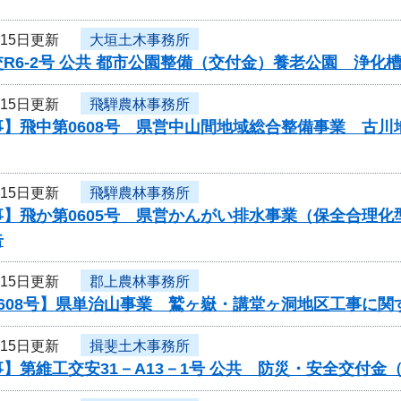
月15日更新
大垣土木事務所
R6-2号 公共 都市公園整備（交付金）養老公園 浄
月15日更新
飛騨農林事務所
事】飛中第0608号 県営中山間地域総合整備事業 古
月15日更新
飛騨農林事務所
事】飛か第0605号 県営かんがい排水事業（保全合理
告
月15日更新
郡上農林事務所
0608号】県単治山事業 鷲ヶ嶽・講堂ヶ洞地区工事に関
月15日更新
揖斐土木事務所
】第維工交安31－A13－1号 公共 防災・安全交付