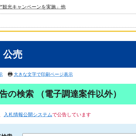
ア観光キャンペーンを実施」他
・公売
示
大きな文字で印刷ページ表示
告の検索 （電子調達案件以外）
、
入札情報公開システム
で公告しています