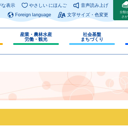
このページの本文へ
がな表示
やさしい にほんご
音声読み上げ
分類
Foreign language
文字サイズ・色変更
さが
産業・農林水産
社会基盤
労働・観光
まちづくり
閉
閉
じ
じ
る
る