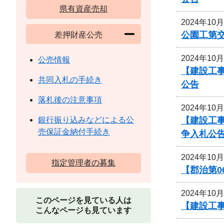
県有資産売却
2024年10
公園工第交
差押財産公売
2024年10
公売情報
【建設工
共同入札の手続き
公告
落札後の注意事項
2024年10
【建設工
銀行振り込みなどによる公
売保証金納付手続き
争入札公
2024年10
指定管理者の募集
【郡治第
2024年10
このページを見ている人は
【建設工事
こんなページも見ています