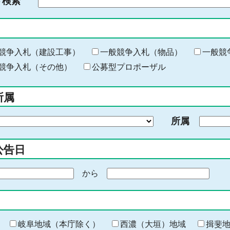
ド検索
検
索
す
る
キ
競争入札（建設工事）
一般競争入札（物品）
一般競
ー
競争入札（その他）
公募型プロポーザル
ワ
ー
所属
ド
を
所属
入
力
公告日
から
期
間
の
終
わ
岐阜地域（本庁除く）
西濃（大垣）地域
揖斐