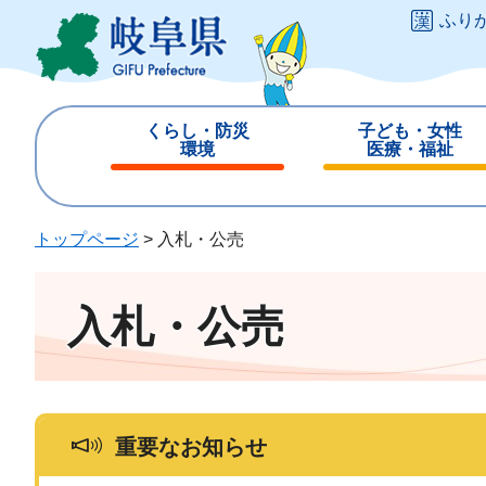
ペ
メ
ふり
ー
ニ
ジ
ュ
の
ー
先
を
くらし・防災
子ども・女性
頭
飛
環境
医療・福祉
で
ば
閉
閉
す
し
じ
じ
。
て
る
る
トップページ
>
入札・公売
本
文
へ
入札・公売
重要なお知らせ