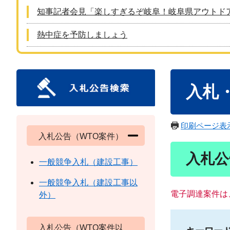
知事記者会見「楽しすぎるぞ岐阜！岐阜県アウトド
熱中症を予防しましょう
本
入札
文
印刷ページ表
入札公告（WTO案件）
入札公
一般競争入札（建設工事）
一般競争入札（建設工事以
電子調達案件は
外）
入札公告（WTO案件以