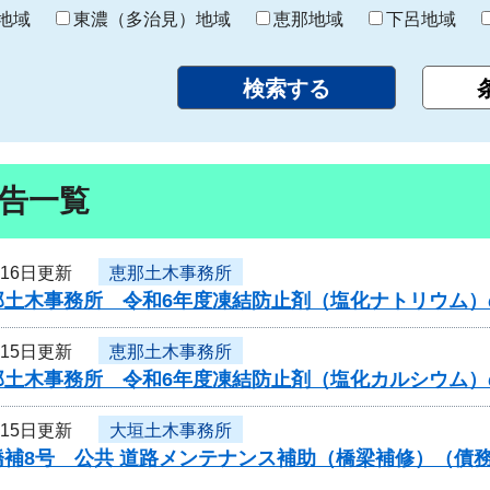
り
地域
東濃（多治見）地域
恵那地域
下呂地域
告一覧
月16日更新
恵那土木事務所
那土木事務所 令和6年度凍結防止剤（塩化ナトリウム
月15日更新
恵那土木事務所
那土木事務所 令和6年度凍結防止剤（塩化カルシウム
月15日更新
大垣土木事務所
橋補8号 公共 道路メンテナンス補助（橋梁補修）（債