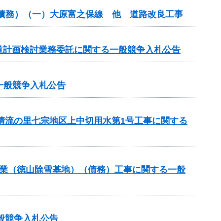
（債務）（一）大原富之保線 他 道路改良工事
道計画検討業務委託に関する一般競争入札公告
る一般競争入札公告
と清流の里七宗地区上中切用水第1号工事に関する
道路事業（徳山除雪基地）（債務）工事に関する一般
般競争入札公告