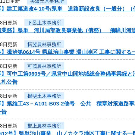
月11日更新
美濃土木事務所
】建工第道改4-10号/県単 道路新設改良（一般分）
月8日更新
下呂土木事務所
連業務】県単 河川局部改良事業他（債務） 飛騨川河
月8日更新
揖斐農林事務所
】揖治第0614号 県単治山事業 湯山地区 工事に関す
月8日更新
可茂農林事務所
事】可中工第0605号／県営中山間地域総合整備事業緑
入札公告
月8日更新
揖斐土木事務所
】第維工43－A101-B03-2他号 公共 積寒対策
公告
月8日更新
郡上農林事務所
612号】県単治山事業 山ノカクラ地区工事に関する一