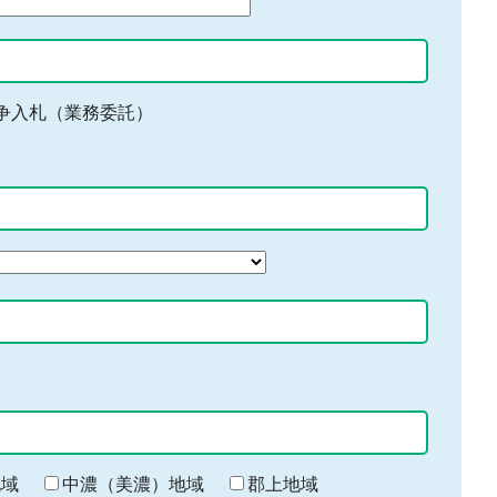
争入札（業務委託）
地域
中濃（美濃）地域
郡上地域