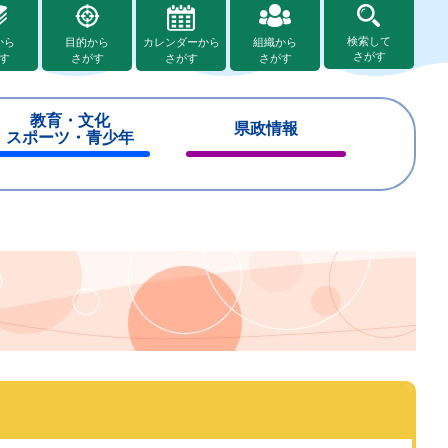
検索して
から
目的から
カレンダーから
組織から
さがす
す
さがす
さがす
さがす
教育・文化
県政情報
スポーツ・青少年
閉
閉
じ
じ
る
る