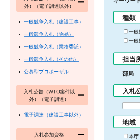
キーワー
外）（電子調達以外）
種類
一般競争入札（建設工事）
一般
一般競争入札（物品）
一般
一般競争入札（業務委託）
担当
一般競争入札（その他）
公募型プロポーザル
部局
入札
入札公告（WTO案件以
外）（電子調達）
期
間
電子調達（建設工事以外）
の
地域
始
入札参加資格
ま
本庁