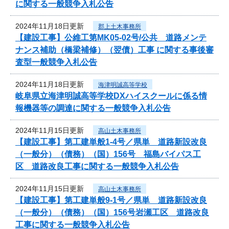
に関する一般競争入札公告
2024年11月18日更新
郡上土木事務所
【建設工事】公維工第MK05-02号/公共 道路メンテ
ナンス補助（橋梁補修）（翌債）工事 に関する事後審
査型一般競争入札公告
2024年11月18日更新
海津明誠高等学校
岐阜県立海津明誠高等学校DXハイスクールに係る情
報機器等の調達に関する一般競争入札公告
2024年11月15日更新
高山土木事務所
【建設工事】第工建単般1-4号／県単 道路新設改良
（一般分）（債務）（国）156号 福島バイパス工
区 道路改良工事に関する一般競争入札公告
2024年11月15日更新
高山土木事務所
【建設工事】第工建単般9-1号／県単 道路新設改良
（一般分）（債務）（国）156号岩瀬工区 道路改良
工事に関する一般競争入札公告