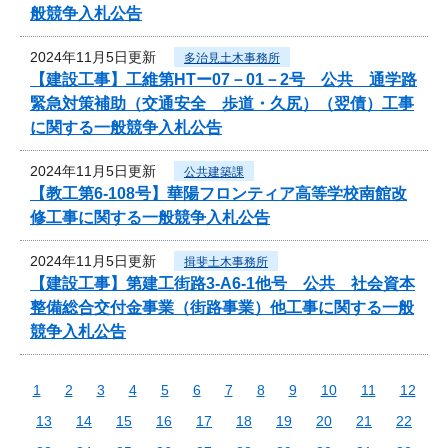
般競争入札公告
2024年11月5日更新
多治見土木事務所
【建設工事】工維第HTー07－01－2号 公共 通学路
緊急対策補助（交通安全 歩道・久尻）（翌債）工事
に関する一般競争入札公告
2024年11月5日更新
公共建築課
【教工第6-108号】華陽フロンティア高等学校南館改
修工事に関する一般競争入札公告
2024年11月5日更新
揖斐土木事務所
【建設工事】第建工街路3-A6-1他号 公共 社会資本
整備総合交付金事業（街路事業）他工事に関する一般
競争入札公告
1
2
3
4
5
6
7
8
9
10
11
12
13
14
15
16
17
18
19
20
21
22