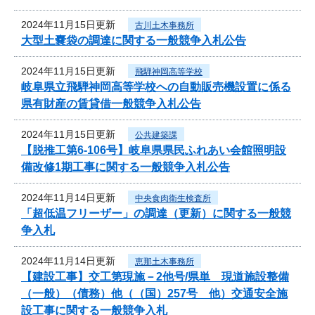
2024年11月15日更新
古川土木事務所
大型土嚢袋の調達に関する一般競争入札公告
2024年11月15日更新
飛騨神岡高等学校
岐阜県立飛騨神岡高等学校への自動販売機設置に係る
県有財産の賃貸借一般競争入札公告
2024年11月15日更新
公共建築課
【脱推工第6-106号】岐阜県県民ふれあい会館照明設
備改修1期工事に関する一般競争入札公告
2024年11月14日更新
中央食肉衛生検査所
「超低温フリーザー」の調達（更新）に関する一般競
争入札
2024年11月14日更新
恵那土木事務所
【建設工事】交工第現施－2他号/県単 現道施設整備
（一般）（債務）他（（国）257号 他）交通安全施
設工事に関する一般競争入札