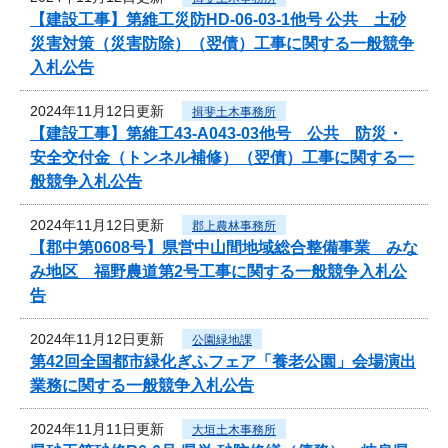
【建設工事】第維工災防HD-06-03-1他号 公共 土砂
災害対策（災害防除）（翌債）工事に関する一般競争
入札公告
2024年11月12日更新
揖斐土木事務所
【建設工事】第維工43-A043-03他号 公共 防災・
安全交付金（トンネル補修）（翌債）工事に関する一
般競争入札公告
2024年11月12日更新
郡上農林事務所
【郡中第0608号】県営中山間地域総合整備事業 みな
み地区 福野農道第2号工事に関する一般競争入札公
告
2024年11月12日更新
公園緑地課
第42回全国都市緑化ぎふフェア「養老公園」会場演出
業務に関する一般競争入札公告
2024年11月11日更新
大垣土木事務所