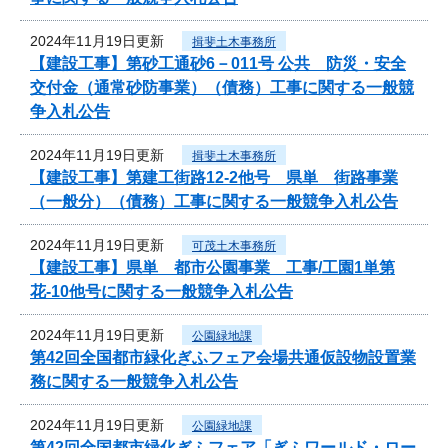
2024年11月19日更新
揖斐土木事務所
【建設工事】第砂工通砂6－011号 公共 防災・安全
交付金（通常砂防事業）（債務）工事に関する一般競
争入札公告
2024年11月19日更新
揖斐土木事務所
【建設工事】第建工街路12-2他号 県単 街路事業
（一般分）（債務）工事に関する一般競争入札公告
2024年11月19日更新
可茂土木事務所
【建設工事】県単 都市公園事業 工事/工園1単第
花-10他号に関する一般競争入札公告
2024年11月19日更新
公園緑地課
第42回全国都市緑化ぎふフェア会場共通仮設物設置業
務に関する一般競争入札公告
2024年11月19日更新
公園緑地課
第42回全国都市緑化ぎふフェア「ぎふワールド・ロー