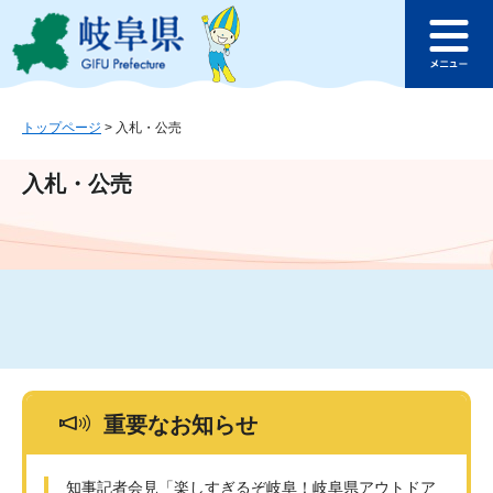
ペ
メ
このページの本文へ
ー
ニ
メ
ジ
ュ
ニ
の
ー
ュ
先
を
ー
頭
飛
トップページ
>
入札・公売
で
ば
す
し
入札・公売
。
て
本
文
へ
重要なお知らせ
知事記者会見「楽しすぎるぞ岐阜！岐阜県アウトドア