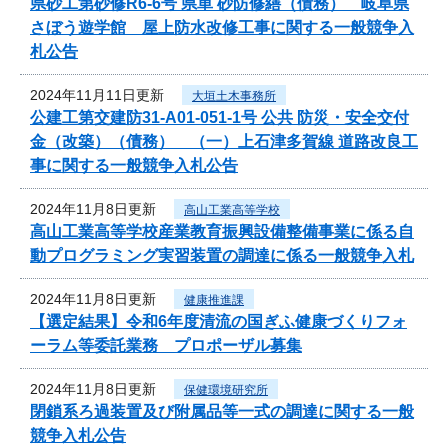
県砂工第砂修R6-6号 県単 砂防修繕（債務） 岐阜県
さぼう遊学館 屋上防水改修工事に関する一般競争入
札公告
2024年11月11日更新
大垣土木事務所
公建工第交建防31-A01-051-1号 公共 防災・安全交付
金（改築）（債務） （一）上石津多賀線 道路改良工
事に関する一般競争入札公告
2024年11月8日更新
高山工業高等学校
高山工業高等学校産業教育振興設備整備事業に係る自
動プログラミング実習装置の調達に係る一般競争入札
2024年11月8日更新
健康推進課
【選定結果】令和6年度清流の国ぎふ健康づくりフォ
ーラム等委託業務 プロポーザル募集
2024年11月8日更新
保健環境研究所
閉鎖系ろ過装置及び附属品等一式の調達に関する一般
競争入札公告