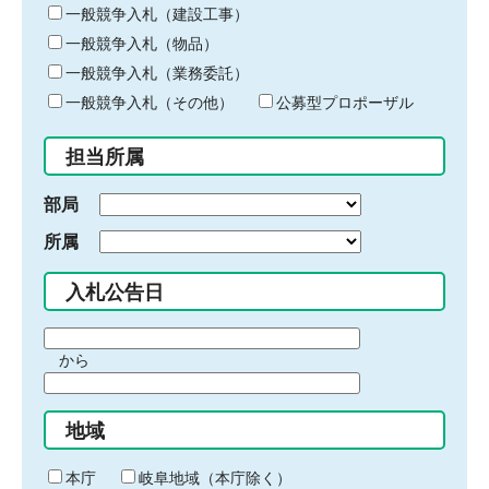
キ
一般競争入札（建設工事）
ー
一般競争入札（物品）
ワ
一般競争入札（業務委託）
ー
ド
一般競争入札（その他）
公募型プロポーザル
を
入
担当所属
力
部局
所属
入札公告日
期
から
間
期
の
間
始
地域
の
ま
終
り
わ
本庁
岐阜地域（本庁除く）