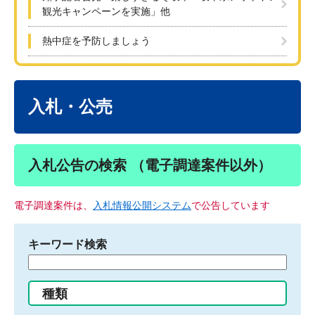
観光キャンペーンを実施」他
熱中症を予防しましょう
本
文
入札・公売
入札公告の検索 （電子調達案件以外）
電子調達案件は、
入札情報公開システム
で公告しています
キーワード検索
検
索
す
種類
る