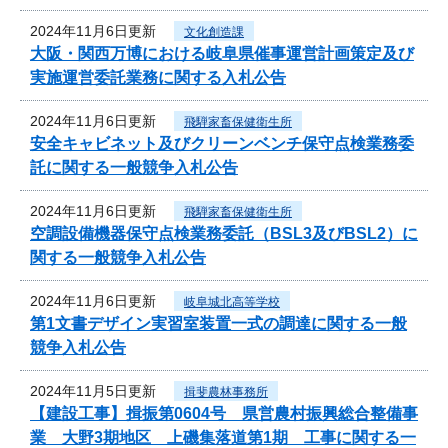
2024年11月6日更新
文化創造課
大阪・関西万博における岐阜県催事運営計画策定及び
実施運営委託業務に関する入札公告
2024年11月6日更新
飛騨家畜保健衛生所
安全キャビネット及びクリーンベンチ保守点検業務委
託に関する一般競争入札公告
2024年11月6日更新
飛騨家畜保健衛生所
空調設備機器保守点検業務委託（BSL3及びBSL2）に
関する一般競争入札公告
2024年11月6日更新
岐阜城北高等学校
第1文書デザイン実習室装置一式の調達に関する一般
競争入札公告
2024年11月5日更新
揖斐農林事務所
【建設工事】揖振第0604号 県営農村振興総合整備事
業 大野3期地区 上磯集落道第1期 工事に関する一