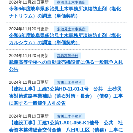
2024年11月20日更新
多治見土木事務所
令和6年度岐阜県多治見土木事務所凍結防止剤（塩化
ナトリウム）の調達（単価契約）
2024年11月20日更新
多治見土木事務所
令和6年度岐阜県多治見土木事務所凍結防止剤（塩化
カルシウム）の調達（単価契約）
2024年11月20日更新
武義高等学校
武義高等学校への自動販売機設置に係る一般競争入札
公告
2024年11月19日更新
古川土木事務所
【建設工事】工維3公第HD-11-01-1号 公共 土砂災
害対策道路事業補助（落石対策・長倉）（債務）工事
に関する一般競争入札公告
2024年11月19日更新
古川土木事務所
【建設工事】工建1公第1-A01-056-K1他号 公共 社
会資本整備総合交付金他 八日町工区（債務）工事に