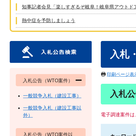
知事記者会見「楽しすぎるぞ岐阜！岐阜県アウトド
熱中症を予防しましょう
本
入札
文
印刷ページ表
入札公告（WTO案件）
入札公
一般競争入札（建設工事）
一般競争入札（建設工事以
電子調達案件は
外）
入札公告（WTO案件以