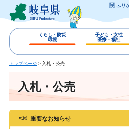
ペ
メ
ふり
ー
ニ
ジ
ュ
の
ー
先
を
くらし・防災
子ども・女性
頭
飛
環境
医療・福祉
で
ば
閉
閉
す
し
じ
じ
。
て
る
る
トップページ
>
入札・公売
本
文
へ
入札・公売
重要なお知らせ