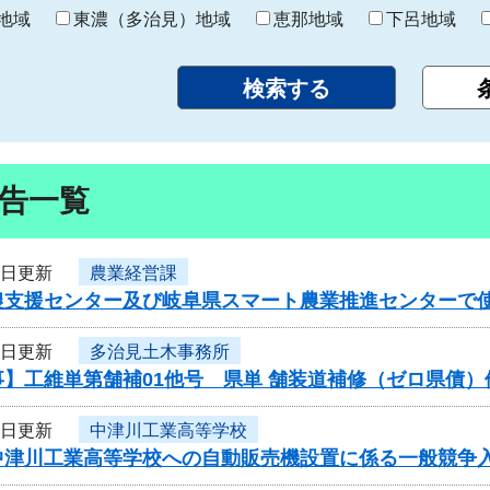
り
地域
東濃（多治見）地域
恵那地域
下呂地域
告一覧
5日更新
農業経営課
農支援センター及び岐阜県スマート農業推進センターで
5日更新
多治見土木事務所
事】工維単第舗補01他号 県単 舗装道補修（ゼロ県債
5日更新
中津川工業高等学校
中津川工業高等学校への自動販売機設置に係る一般競争