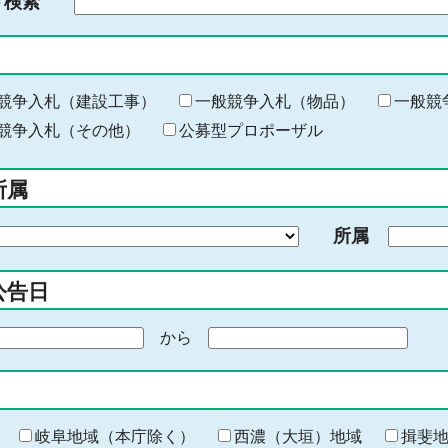
ド検索
検
索
す
る
キ
競争入札（建設工事）
一般競争入札（物品）
一般競
ー
競争入札（その他）
公募型プロポーザル
ワ
ー
所属
ド
を
所属
入
力
公告日
から
期
間
の
終
わ
岐阜地域（本庁除く）
西濃（大垣）地域
揖斐