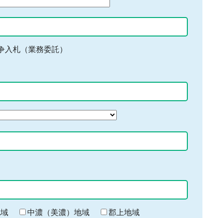
争入札（業務委託）
地域
中濃（美濃）地域
郡上地域