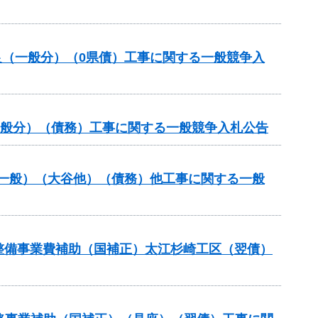
良（一般分）（0県債）工事に関する一般競争入
一般分）（債務）工事に関する一般競争入札公告
備（一般）（大谷他）（債務）他工事に関する一般
設等整備事業費補助（国補正）太江杉崎工区（翌債）