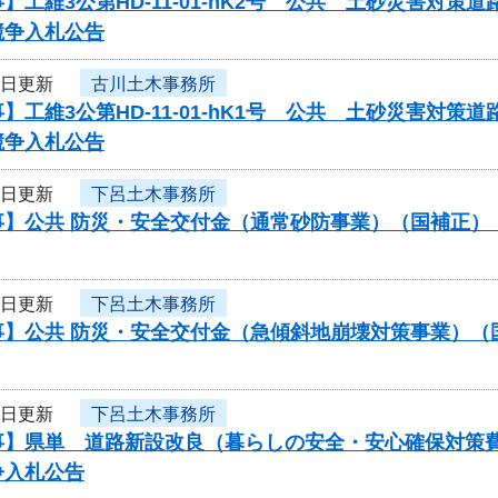
】工維3公第HD-11-01-hK2号 公共 土砂災害対
競争入札公告
4日更新
古川土木事務所
】工維3公第HD-11-01-hK1号 公共 土砂災害対
競争入札公告
4日更新
下呂土木事務所
事】公共 防災・安全交付金（通常砂防事業）（国補正）
4日更新
下呂土木事務所
事】公共 防災・安全交付金（急傾斜地崩壊対策事業）（
4日更新
下呂土木事務所
事】県単 道路新設改良（暮らしの安全・安心確保対策
争入札公告