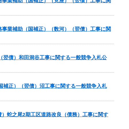
策道路事業補助（国補正）（見座）（翌債）工事に関
策道路事業補助（国補正）（数河）（翌債）工事に関
（翌債）和田洞谷工事に関する一般競争入札公
国補正）（翌債）沼工事に関する一般競争入札
費）蛇之尾2期工区道路改良（債務）工事に関す