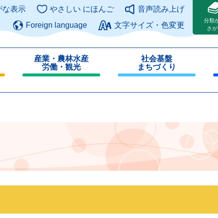
このページの本文へ
がな表示
やさしい にほんご
音声読み上げ
分類
Foreign language
文字サイズ・色変更
さが
産業・農林水産
社会基盤
労働・観光
まちづくり
閉
閉
じ
じ
る
る