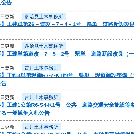
札公告
4日更新
多治見土木事務所
】工建単第Z6－道改－7－4－1号 県単 道路新設改
4日更新
多治見土木事務所
事】工建単第道改－7－5－2号 県単 道路新設改良（
4日更新
古川土木事務所
】工維3単第現施R7-Z-K1他号 県単 現道施設整
公告
4日更新
古川土木事務所
】工建1公第R6-S4-K1号 公共 道路交通安全施
する一般競争入札公告
4日更新
古川土木事務所