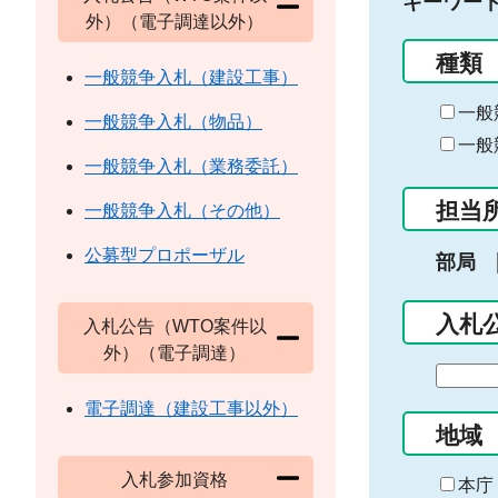
キーワー
外）（電子調達以外）
種類
一般競争入札（建設工事）
一般
一般競争入札（物品）
一般
一般競争入札（業務委託）
担当
一般競争入札（その他）
公募型プロポーザル
部局
入札
入札公告（WTO案件以
外）（電子調達）
期
間
電子調達（建設工事以外）
の
地域
始
入札参加資格
ま
本庁