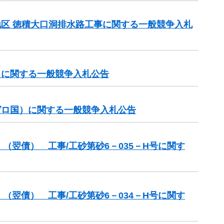
洞地区 徳積大口洞排水路工事に関する一般競争入札
国）に関する一般競争入札公告
（ゼロ国）に関する一般競争入札公告
翌債） 工事/工砂第砂6－035－H号に関す
翌債） 工事/工砂第砂6－034－H号に関す