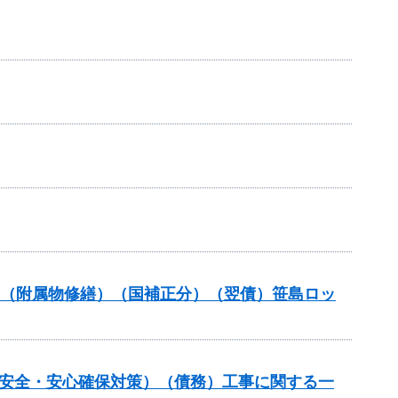
補助（附属物修繕）（国補正分）（翌債）笹島ロッ
の安全・安心確保対策）（債務）工事に関する一