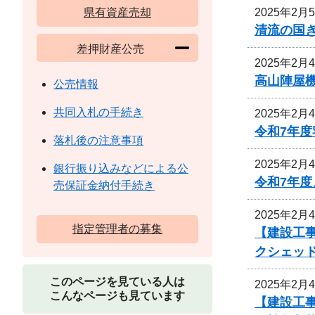
2025年2月
県有資産売却
清流の国
差押財産公売
2025年2月
高山陣屋
公売情報
共同入札の手続き
2025年2月
令和7年
落札後の注意事項
2025年2月
銀行振り込みなどによる公
令和7年
売保証金納付手続き
2025年2月
指定管理者の募集
【建設工事
クシェッ
このページを見ている人は
2025年2月
こんなページも見ています
【建設工