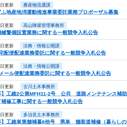
5日更新
農産物流通課
ぎふ地産地消運動推進事業委託業務プロポーザル募集
4日更新
高山陣屋管理事務所
機械警備設置業務に関する一般競争入札公告
4日更新
法務・情報公開課
度宅配便配達業務委託に関する一般競争入札公告
4日更新
法務・情報公開課
度メール便配達業務委託に関する一般競争入札公告
4日更新
古川土木事務所
】工維2公第MFH11-2号 公共 道路メンテナンス
ド補修工事に関する一般競争入札公告
4日更新
多治見土木事務所
事】工維単第舗補暮6他号 県単 舗装道補修（暮らし