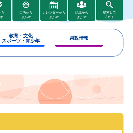
検索して
から
目的から
カレンダーから
組織から
さがす
す
さがす
さがす
さがす
教育・文化
県政情報
スポーツ・青少年
閉
閉
じ
じ
る
る