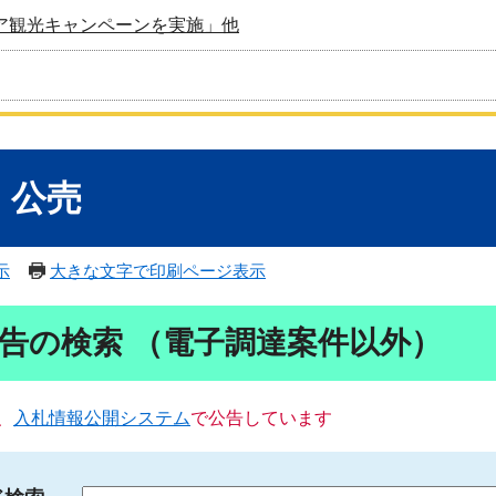
ア観光キャンペーンを実施」他
・公売
示
大きな文字で印刷ページ表示
告の検索 （電子調達案件以外）
、
入札情報公開システム
で公告しています