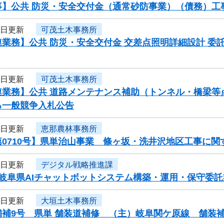
】公共 防災・安全交付金（通常砂防事業）（債務）工事
2日更新
可茂土木事務所
業務】公共 防災・安全交付金 交差点照明詳細設計 委託/委
2日更新
可茂土木事務所
業務】公共 道路メンテナンス補助（トンネル・橋梁等点検調査
る一般競争入札公告
2日更新
恵那農林事務所
第0710号】県単治山事業 條ヶ坂・洗井沢地区工事に関
1日更新
デジタル戦略推進課
度岐阜県AIチャットボットシステム構築・運用・保守委
1日更新
大垣土木事務所
舗補9号 県単 舗装道補修 （主）岐阜関ケ原線 舗装