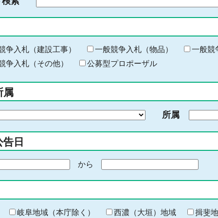
ド検索
検
索
す
る
キ
競争入札（建設工事）
一般競争入札（物品）
一般競
ー
競争入札（その他）
公募型プロポーザル
ワ
ー
所属
ド
を
所属
入
力
公告日
から
期
間
の
終
わ
岐阜地域（本庁除く）
西濃（大垣）地域
揖斐