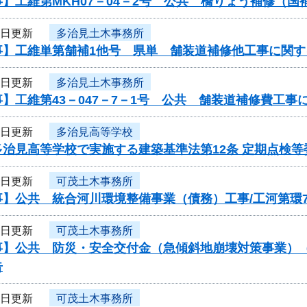
】工維第MKH07－04－2号 公共 橋りょう補修（
2日更新
多治見土木事務所
事】工維単第舗補1他号 県単 舗装道補修他工事に関す
2日更新
多治見土木事務所
】工維第43－047－7－1号 公共 舗装道補修費工
2日更新
多治見高等学校
多治見高等学校で実施する建築基準法第12条 定期点検
2日更新
可茂土木事務所
】公共 統合河川環境整備事業（債務）工事/工河第環7
2日更新
可茂土木事務所
】公共 防災・安全交付金（急傾斜地崩壊対策事業）（債
告
2日更新
可茂土木事務所