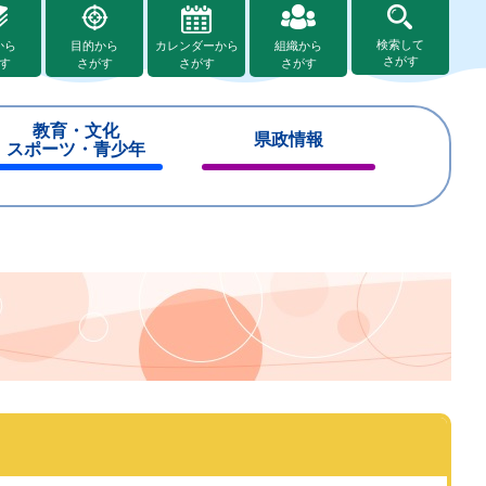
検索して
から
目的から
カレンダーから
組織から
さがす
す
さがす
さがす
さがす
教育・文化
県政情報
スポーツ・青少年
閉
閉
じ
じ
る
る