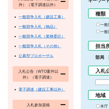
キーワー
外）（電子調達以外）
種類
一般競争入札（建設工事）
一般
一般競争入札（物品）
一般
一般競争入札（業務委託）
担当
一般競争入札（その他）
公募型プロポーザル
部局
入札
入札公告（WTO案件以
外）（電子調達）
期
間
電子調達（建設工事以外）
の
地域
始
入札参加資格
ま
本庁