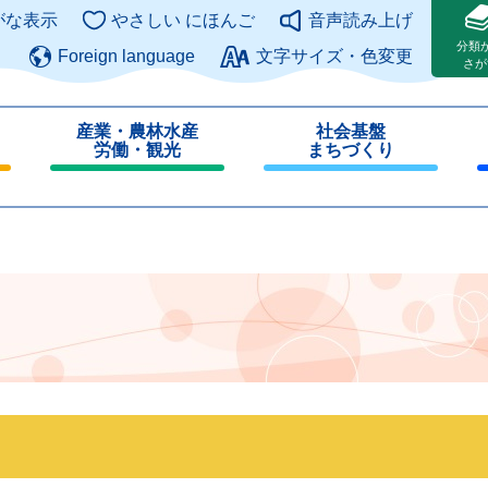
このページの本文へ
がな表示
やさしい にほんご
音声読み上げ
分類
Foreign language
文字サイズ・色変更
さが
産業・農林水産
社会基盤
労働・観光
まちづくり
閉
閉
じ
じ
る
る