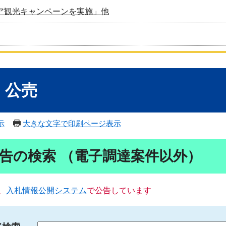
ア観光キャンペーンを実施」他
・公売
示
大きな文字で印刷ページ表示
告の検索 （電子調達案件以外）
、
入札情報公開システム
で公告しています