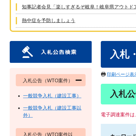
知事記者会見「楽しすぎるぞ岐阜！岐阜県アウトド
熱中症を予防しましょう
本
入札
文
印刷ページ表
入札公告（WTO案件）
入札公
一般競争入札（建設工事）
一般競争入札（建設工事以
電子調達案件は
外）
入札公告（WTO案件以