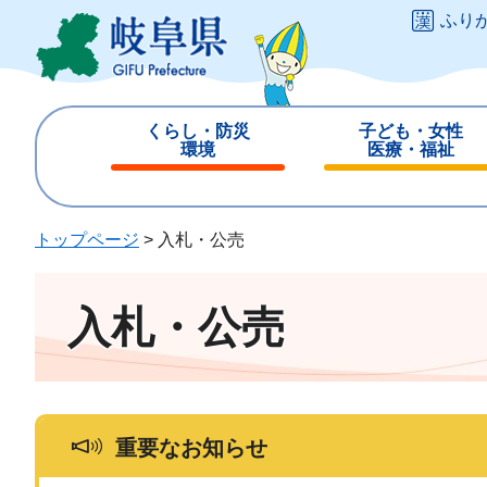
ペ
メ
ふり
ー
ニ
ジ
ュ
の
ー
先
を
くらし・防災
子ども・女性
頭
飛
環境
医療・福祉
で
ば
閉
閉
す
し
じ
じ
。
て
る
る
トップページ
>
入札・公売
本
文
へ
入札・公売
重要なお知らせ