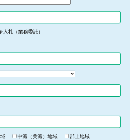
争入札（業務委託）
地域
中濃（美濃）地域
郡上地域