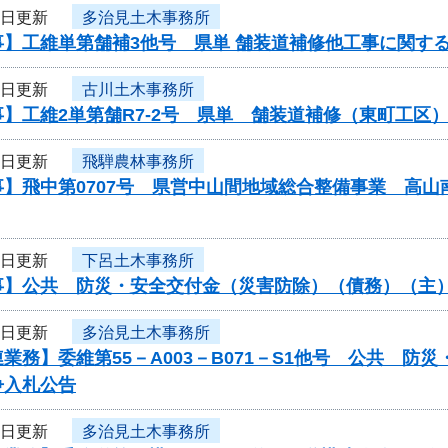
2日更新
多治見土木事務所
事】工維単第舗補3他号 県単 舗装道補修他工事に関す
2日更新
古川土木事務所
】工維2単第舗R7-2号 県単 舗装道補修（東町工区
2日更新
飛騨農林事務所
事】飛中第0707号 県営中山間地域総合整備事業 高
2日更新
下呂土木事務所
事】公共 防災・安全交付金（災害防除）（債務）（主
2日更新
多治見土木事務所
業務】委維第55－A003－B071－S1他号 公共 
争入札公告
2日更新
多治見土木事務所