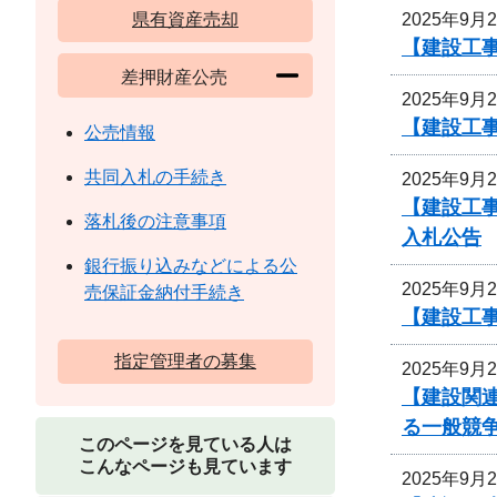
2025年9月
県有資産売却
【建設工
差押財産公売
2025年9月
【建設工事
公売情報
共同入札の手続き
2025年9月
【建設工
落札後の注意事項
入札公告
銀行振り込みなどによる公
2025年9月
売保証金納付手続き
【建設工
指定管理者の募集
2025年9月
【建設関連
る一般競
このページを見ている人は
こんなページも見ています
2025年9月