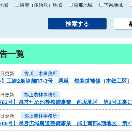
り
地域
東濃（多治見）地域
恵那地域
下呂地域
告一覧
2日更新
古川土木事務所
】工維2単第舗R7-3号 県単 舗装道補修（本郷工区
2日更新
郡上農林事務所
703号】県営ため池等整備事業 西坂地区 第3号工事
2日更新
郡上農林事務所
705号】県営広域農道整備事業 郡上南部4期地区 第2