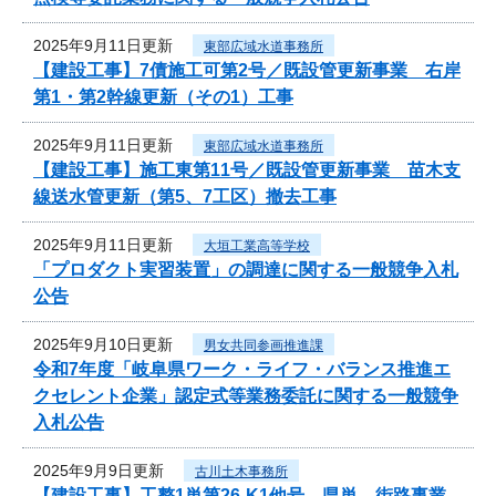
2025年9月11日更新
東部広域水道事務所
【建設工事】7債施工可第2号／既設管更新事業 右岸
第1・第2幹線更新（その1）工事
2025年9月11日更新
東部広域水道事務所
【建設工事】施工東第11号／既設管更新事業 苗木支
線送水管更新（第5、7工区）撤去工事
2025年9月11日更新
大垣工業高等学校
「プロダクト実習装置」の調達に関する一般競争入札
公告
2025年9月10日更新
男女共同参画推進課
令和7年度「岐阜県ワーク・ライフ・バランス推進エ
クセレント企業」認定式等業務委託に関する一般競争
入札公告
2025年9月9日更新
古川土木事務所
【建設工事】工整1単第26-K1他号 県単 街路事業