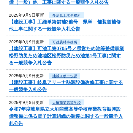
備（一般）他 工事に関する一般競争入札公告
2025年9月9日更新
多治見土木事務所
【建設工事】工維単第舗補2他号 県単 舗装道補修
他工事に関する一般競争入札公告
2025年9月9日更新
可茂農林事務所
【建設工事】可池工第0705号／県営ため池等整備事業
松野防災ため池地区松野防災ため池第1号工事に関す
る一般競争入札公告
2025年9月9日更新
地域スポーツ課
【建設工事】岐阜アリーナ熱源設備改修工事に関する
一般競争入札公告
2025年9月9日更新
大垣商業高等学校
令和7年度岐阜県立大垣商業高等学校産業教育振興設
備整備に係る電子計算組織の調達に関する一般競争入
札公告