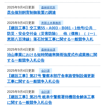
2025年9月4日更新
森林研究所
昆虫個別飼育制御装置の調達
2025年9月4日更新
恵那土木事務所
【建設工事】交工第55－A003－B081－1他号/公共
防災・安全交付金（災害防除） 他（債務）（（一）
恵那八百津線）落石対策工事に関する一般競争入札
2025年9月4日更新
森林保全課
治山事業における短時間確率降雨強度式作成業務に関
する一般競争入札公告
2025年9月4日更新
会計課
【建設工事】第27号 警察本部庁舎車路管制設備更新
工事に関する一般競争入札公告
2025年9月4日更新
会計課
【建設工事】第25号 岐阜中警察署待機宿舎解体工事
に関する一般競争入札公告