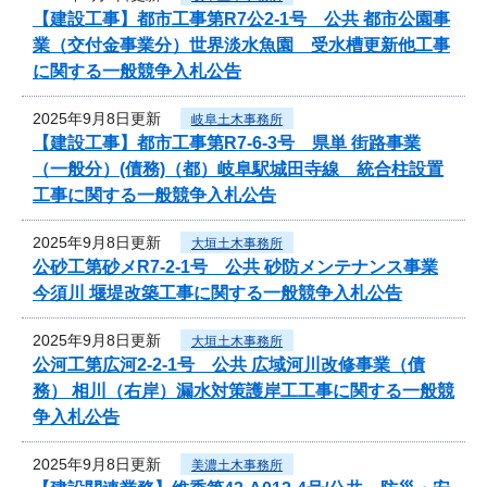
【建設工事】都市工事第R7公2-1号 公共 都市公園事
業（交付金事業分）世界淡水魚園 受水槽更新他工事
に関する一般競争入札公告
2025年9月8日更新
岐阜土木事務所
【建設工事】都市工事第R7-6-3号 県単 街路事業
（一般分）(債務)（都）岐阜駅城田寺線 統合柱設置
工事に関する一般競争入札公告
2025年9月8日更新
大垣土木事務所
公砂工第砂メR7-2-1号 公共 砂防メンテナンス事業
今須川 堰堤改築工事に関する一般競争入札公告
2025年9月8日更新
大垣土木事務所
公河工第広河2-2-1号 公共 広域河川改修事業（債
務） 相川（右岸）漏水対策護岸工工事に関する一般競
争入札公告
2025年9月8日更新
美濃土木事務所