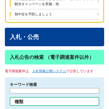
観光キャンペーンを実施」他
熱中症を予防しましょう
本
文
入札・公売
入札公告の検索 （電子調達案件以外）
電子調達案件は、
入札情報公開システム
で公告しています
キーワード検索
検
索
す
種類
る