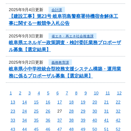
2025年9月4日更新
会計課
【建設工事】第23号 岐阜羽島警察署待機宿舎解体工
事に関する一般競争入札公告
2025年9月3日更新
省エネ・再エネ社会推進課
岐阜県エネルギー政策調査・検討委託業務プロポーザ
ル募集【選定結果】
2025年9月2日更新
義務教育課
岐阜県小中学校統合型校務支援システム構築・運用業
務に係るプロポーザル募集【選定結果】
1
2
3
4
5
6
7
8
9
10
11
12
13
14
15
16
17
18
19
20
21
22
23
24
25
26
27
28
29
30
31
32
33
34
35
36
37
38
39
40
41
42
43
44
45
46
47
48
49
50
51
52