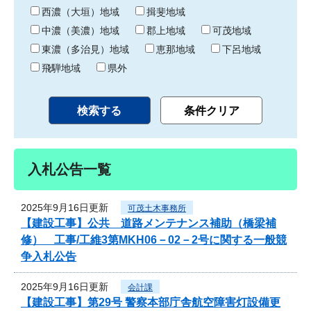
り
西濃（大垣）地域
揖斐地域
中濃（美濃）地域
郡上地域
可茂地域
東濃（多治見）地域
恵那地域
下呂地域
飛騨地域
県外
入札公告一覧
2025年9月16日更新
可茂土木事務所
【建設工事】公共 道路メンテナンス補助（橋梁補
修） 工事/工維3第MKH06－02－2号に関する一般競
争入札公告
2025年9月16日更新
会計課
【建設工事】第29号 警察本部庁舎航空障害灯設備更