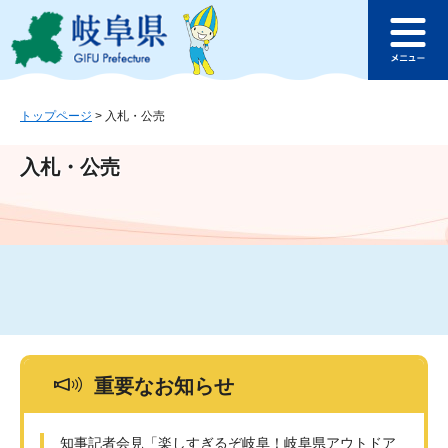
ペ
メ
このページの本文へ
ー
ニ
メ
ジ
ュ
ニ
の
ー
ュ
先
を
ー
頭
飛
トップページ
>
入札・公売
で
ば
す
し
入札・公売
。
て
本
文
へ
重要なお知らせ
知事記者会見「楽しすぎるぞ岐阜！岐阜県アウトドア