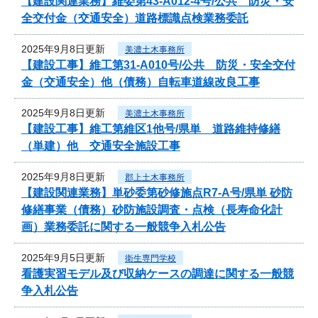
【建設関連業務】維委第43-A012-4号/公共 防災・安
全交付金（交通安全）道路標識点検業務委託
2025年9月8日更新
美濃土木事務所
【建設工事】維工第31-A010号/公共 防災・安全交付
金（交通安全）他（債務）自転車道線改良工事
2025年9月8日更新
美濃土木事務所
【建設工事】維工第維区1他号/県単 道路維持修繕
（単建）他 交通安全施設工事
2025年9月8日更新
郡上土木事務所
【建設関連業務】単砂委第砂修施点R7-A号/県単 砂防
修繕事業（債務）砂防施設調査・点検（長寿命化計
画）業務委託に関する一般競争入札公告
2025年9月5日更新
衛生専門学校
看護実習モデル及び収納ケースの調達に関する一般競
争入札公告