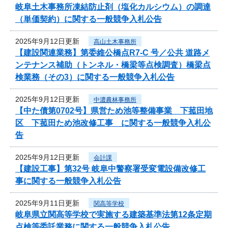
岐阜土木事務所凍結防止剤（塩化カルシウム）の調達
（単価契約）に関する一般競争入札公告
2025年9月12日更新
高山土木事務所
【建設関連業務】第委維公橋点R7-C 号／公共 道路メ
ンテナンス補助（トンネル・橋梁等点検調査）橋梁点
検業務（その3）に関する一般競争入札公告
2025年9月12日更新
中濃農林事務所
【中た債第0702号】県営ため池等整備事業 下菰田地
区 下菰田ため池改修工事 に関する一般競争入札公
告
2025年9月12日更新
会計課
【建設工事】第32号 岐阜中警察署受変電設備改修工
事に関する一般競争入札公告
2025年9月11日更新
関高等学校
岐阜県立関高等学校で実施する建築基準法第12条定期
点検等委託業務に関する一般競争入札公告