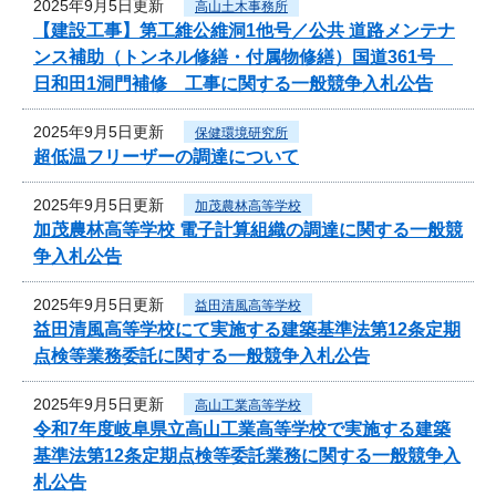
2025年9月5日更新
高山土木事務所
【建設工事】第工維公維洞1他号／公共 道路メンテナ
ンス補助（トンネル修繕・付属物修繕）国道361号
日和田1洞門補修 工事に関する一般競争入札公告
2025年9月5日更新
保健環境研究所
超低温フリーザーの調達について
2025年9月5日更新
加茂農林高等学校
加茂農林高等学校 電子計算組織の調達に関する一般競
争入札公告
2025年9月5日更新
益田清風高等学校
益田清風高等学校にて実施する建築基準法第12条定期
点検等業務委託に関する一般競争入札公告
2025年9月5日更新
高山工業高等学校
令和7年度岐阜県立高山工業高等学校で実施する建築
基準法第12条定期点検等委託業務に関する一般競争入
札公告