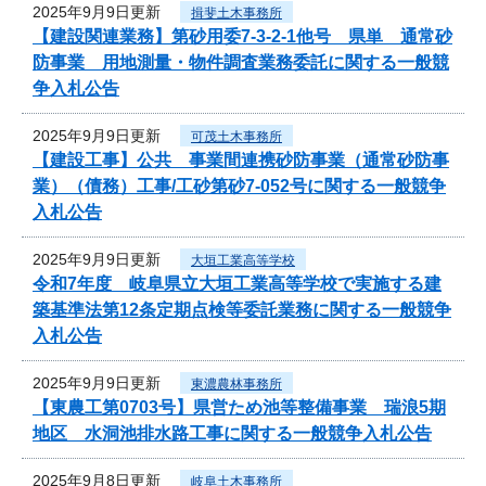
2025年9月9日更新
揖斐土木事務所
【建設関連業務】第砂用委7-3-2-1他号 県単 通常砂
防事業 用地測量・物件調査業務委託に関する一般競
争入札公告
2025年9月9日更新
可茂土木事務所
【建設工事】公共 事業間連携砂防事業（通常砂防事
業）（債務）工事/工砂第砂7-052号に関する一般競争
入札公告
2025年9月9日更新
大垣工業高等学校
令和7年度 岐阜県立大垣工業高等学校で実施する建
築基準法第12条定期点検等委託業務に関する一般競争
入札公告
2025年9月9日更新
東濃農林事務所
【東農工第0703号】県営ため池等整備事業 瑞浪5期
地区 水洞池排水路工事に関する一般競争入札公告
2025年9月8日更新
岐阜土木事務所