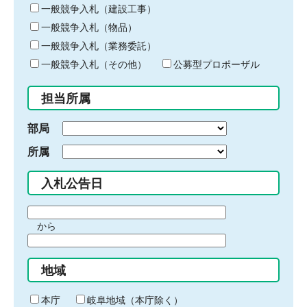
キ
一般競争入札（建設工事）
ー
一般競争入札（物品）
ワ
一般競争入札（業務委託）
ー
ド
一般競争入札（その他）
公募型プロポーザル
を
入
担当所属
力
部局
所属
入札公告日
期
から
間
期
の
間
始
地域
の
ま
終
り
わ
本庁
岐阜地域（本庁除く）