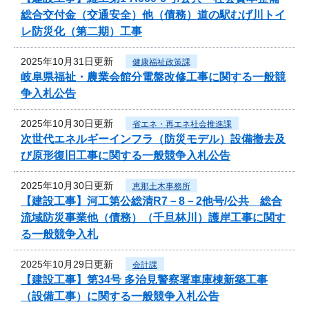
総合交付金（交通安全）他（債務）道の駅むげ川トイ
レ防災化（第二期）工事
2025年10月31日更新
健康福祉政策課
岐阜県福祉・農業会館分電盤改修工事に関する一般競
争入札公告
2025年10月30日更新
省エネ・再エネ社会推進課
次世代エネルギーインフラ（防災モデル）設備撤去及
び原形復旧工事に関する一般競争入札公告
2025年10月30日更新
恵那土木事務所
【建設工事】河工第公総清R7－8－2他号/公共 総合
流域防災事業他（債務）（千旦林川）護岸工事に関す
る一般競争入札
2025年10月29日更新
会計課
【建設工事】第34号 多治見警察署車庫棟新築工事
（設備工事）に関する一般競争入札公告