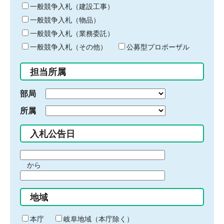
キ
一般競争入札（建設工事）
ー
一般競争入札（物品）
ワ
一般競争入札（業務委託）
ー
ド
一般競争入札（その他）
公募型プロポーザル
を
入
担当所属
力
部局
所属
入札公告日
期
から
間
期
の
間
始
地域
の
ま
終
り
わ
本庁
岐阜地域（本庁除く）