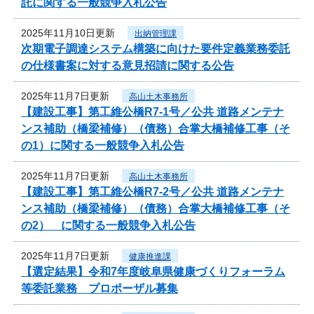
託に関する一般競争入札公告
2025年11月10日更新
出納管理課
次期電子調達システム構築に向けた要件定義業務委託
の仕様書案に対する意見招請に関する公告
2025年11月7日更新
高山土木事務所
【建設工事】第工維公橋R7-1号／公共 道路メンテナ
ンス補助（橋梁補修）（債務）合掌大橋補修工事（そ
の1）に関する一般競争入札公告
2025年11月7日更新
高山土木事務所
【建設工事】第工維公橋R7-2号／公共 道路メンテナ
ンス補助（橋梁補修）（債務）合掌大橋補修工事（そ
の2） に関する一般競争入札公告
2025年11月7日更新
健康推進課
【選定結果】令和7年度岐阜県健康づくりフォーラム
等委託業務 プロポーザル募集