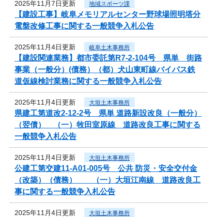
2025年11月7日更新
地域スポーツ課
【建設工事】岐阜メモリアルセンター野球場照明塔分
電盤改修工事に関する一般競争入札公告
2025年11月4日更新
岐阜土木事務所
【建設関連業務】都市委託第R7-2-104号 県単 街路
事業（一般分）(債務）（都）犬山東町線バイパス鉄
道仮線検討業務に関する一般競争入札公告
2025年11月4日更新
大垣土木事務所
県建工第道改2-12-2号 県単 道路新設改良（一般分）
（翌債） （一）牧田室原線 道路改良工事に関する
一般競争入札公告
2025年11月4日更新
大垣土木事務所
公建工第交建11-A01-005号 公共 防災・安全交付金
（改築）（債務） （一）大垣江南線 道路改良工
事に関する一般競争入札公告
2025年11月4日更新
大垣土木事務所