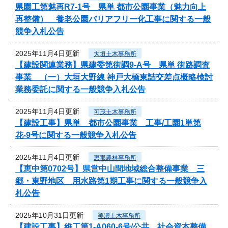
県園工第魅再R7-1号 県単 都市公園事業（魅力向上
再整備） 養老公園バリアフリー化工事に関する一般
競争入札公告
2025年11月4日更新
大垣土木事務所
【建設関連業務】県建委第街調9-A号 県単 街路調査
事業 （一）大垣大野線 神戸大橋東詰交差点概略検討
業務委託に関する一般競争入札公告
2025年11月4日更新
可茂土木事務所
【建設工事】県単 都市公園事業 工事/工園1単第
花-9号に関する一般競争入札公告
2025年11月4日更新
恵那農林事務所
【恵中第0702号】県営中山間地域総合整備事業 三
郷・東野地区 用水路第1期工事に関する一般競争入
札公告
2025年10月31日更新
美濃土木事務所
【建設工事】維工第1-A060-6号/公共 社会資本整備