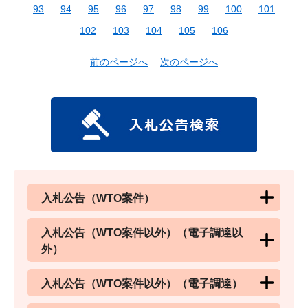
93
94
95
96
97
98
99
100
101
102
103
104
105
106
前のページへ
次のページへ
入札公告（WTO案件）
入札公告（WTO案件以外）（電子調達以
外）
入札公告（WTO案件以外）（電子調達）