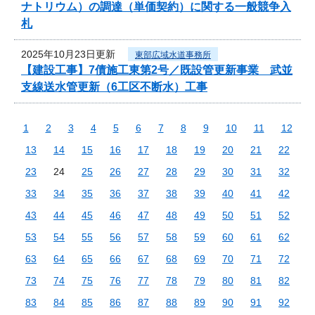
ナトリウム）の調達（単価契約）に関する一般競争入
札
2025年10月23日更新
東部広域水道事務所
【建設工事】7債施工東第2号／既設管更新事業 武並
支線送水管更新（6工区不断水）工事
1
2
3
4
5
6
7
8
9
10
11
12
13
14
15
16
17
18
19
20
21
22
23
24
25
26
27
28
29
30
31
32
33
34
35
36
37
38
39
40
41
42
43
44
45
46
47
48
49
50
51
52
53
54
55
56
57
58
59
60
61
62
63
64
65
66
67
68
69
70
71
72
73
74
75
76
77
78
79
80
81
82
83
84
85
86
87
88
89
90
91
92