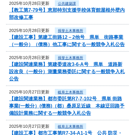
2025年10月28日更新
公共建築課
【教工第7-79号】恵那特別支援学校体育館屋根外壁内
部改修工事
2025年10月28日更新
揖斐土木事務所
【建設工事】第建工街路12－2他号 県単 街路事業
（一般分）（債務）他工事に関する一般競争入札公告
2025年10月28日更新
揖斐土木事務所
【建設関連業務】第建委道改3-6-A号 県単 道路新
設改良（一般分）測量業務委託に関する一般競争入札
公告
2025年10月27日更新
岐阜土木事務所
【建設関連業務】都市委託第R7-7-102号 県単 街路
事業(一般分）(債務)（都）桑原足近線 本線迂回路予
備設計業務に関する一般競争入札公告
2025年10月27日更新
岐阜土木事務所
【建設工事】都市工事第R7-34-A1-1号 公共 防災・