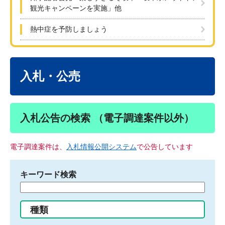
観光キャンペーンを実施」他
熱中症を予防しましょう
本
文
入札・公売
入札公告の検索 （電子調達案件以外）
電子調達案件は、
入札情報公開システム
で公告しています
キーワード検索
検
索
す
種類
る