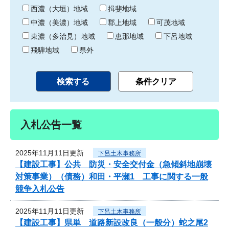
り
西濃（大垣）地域
揖斐地域
中濃（美濃）地域
郡上地域
可茂地域
東濃（多治見）地域
恵那地域
下呂地域
飛騨地域
県外
入札公告一覧
2025年11月11日更新
下呂土木事務所
【建設工事】公共 防災・安全交付金（急傾斜地崩壊
対策事業）（債務）和田・平瀬1 工事に関する一般
競争入札公告
2025年11月11日更新
下呂土木事務所
【建設工事】県単 道路新設改良（一般分）蛇之尾2