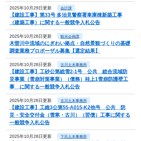
2025年10月29日更新
会計課
【建設工事】第33号 多治見警察署車庫棟新築工事
（建築工事）に関する一般競争入札公告
2025年10月28日更新
観光企画課
木曽川中流域のにぎわい拠点・自然景観づくりの基礎
調査業務プロポーザル募集【選定結果】
2025年10月28日更新
古川土木事務所
【建設工事】工砂公第総雪2-1号 公共 総合流域防
災事業（雪崩対策事業）（債務）桂上1雪崩防護壁工
事 に関する一般競争入札公告
2025年10月28日更新
古川土木事務所
【建設工事】工維3公第55-A015-K2他号 公共 防
災・安全交付金（雪寒・古川）（翌債）工事に関する
一般競争入札公告
2025年10月28日更新
下呂土木事務所