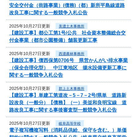
安全交付金（街路事業）(債務)（都）新所平島線道路
改良工事に関する一般競争入札公告
2025年10月27日更新
美濃土木事務所
【建設工事】都公工第1号/公共 社会資本整備総合交
付金事業（都市公園整備）舗装更新工事
2025年10月27日更新
西濃農林事務所
【建設工事】債西保第0706号 県営かんがい排水事業
（保全合理化型） 中江東地区 揚水設備更新工事に
関する一般競争入札公告
2025年10月27日更新
郡上土木事務所
【建設工事】単建工第道改－5－7－2号/県単 道路新
設改良（一般分）【債務】（一）美並和良明宝線 道
路改良工事に関する事後審査型一般競争入札公告
2025年10月27日更新
岐阜高等学校
電子複写機複写料（消耗品供給、保守を含む。）単価