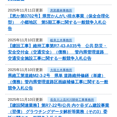
2025年11月11日更新
恵那農林事務所
【恵か第0702号】県営かんがい排水事業（保全合理化
型） 小郷地区 第5期工事に関する一般競争入札公
告
2025年11月10日更新
岐阜土木事務所
【建設工事】維持工事第R7-43-A035号 公共 防災・
安全交付金（交通安全）（債務） 管内県管理道路
交通安全施設工事に関する一般競争入札公告
2025年11月10日更新
大垣土木事務所
県維工第道維M2-3-2号 県単 道路維持修繕（単建）
（債務）管内県管理道路区画線補修工事に関する一般
競争入札公告
2025年11月10日更新
長良川上流河川開発工事事務所
【建設関連業務】第R7-22号/公共 内ケ谷ダム建設事業
（翌債） グラウチングデータ解析等業務（その3）委