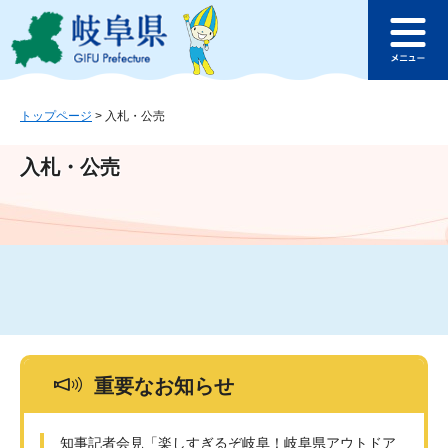
ペ
メ
このページの本文へ
ー
ニ
メ
ジ
ュ
ニ
の
ー
ュ
先
を
ー
頭
飛
トップページ
>
入札・公売
で
ば
す
し
入札・公売
。
て
本
文
へ
重要なお知らせ
知事記者会見「楽しすぎるぞ岐阜！岐阜県アウトドア