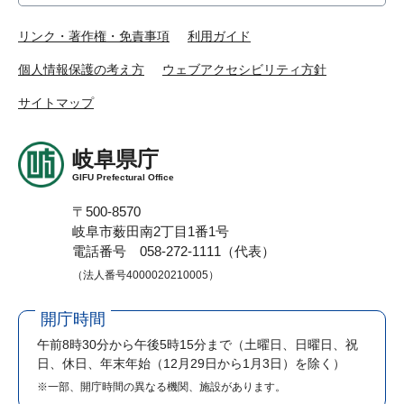
リンク・著作権・免責事項
利用ガイド
個人情報保護の考え方
ウェブアクセシビリティ方針
サイトマップ
岐阜県庁
GIFU Prefectural Office
〒500-8570
岐阜市薮田南2丁目1番1号
電話番号 058-272-1111（代表）
（法人番号4000020210005）
開庁時間
午前8時30分から午後5時15分まで
（土曜日、日曜日、祝
日、休日、年末年始（12月29日から1月3日）を除く）
※一部、開庁時間の異なる機関、施設があります。