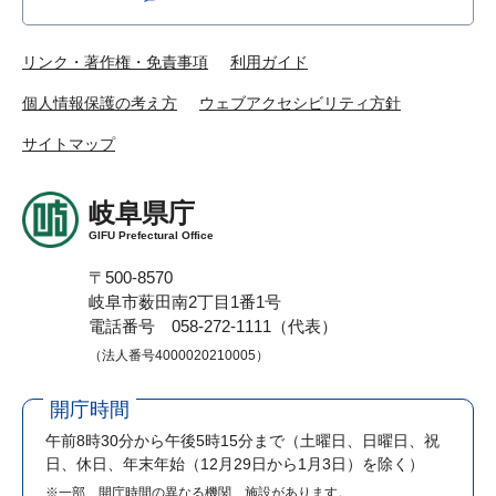
リンク・著作権・免責事項
利用ガイド
個人情報保護の考え方
ウェブアクセシビリティ方針
サイトマップ
岐阜県庁
GIFU Prefectural Office
〒500-8570
岐阜市薮田南2丁目1番1号
電話番号 058-272-1111（代表）
（法人番号4000020210005）
開庁時間
午前8時30分から午後5時15分まで
（土曜日、日曜日、祝
日、休日、年末年始（12月29日から1月3日）を除く）
※一部、開庁時間の異なる機関、施設があります。