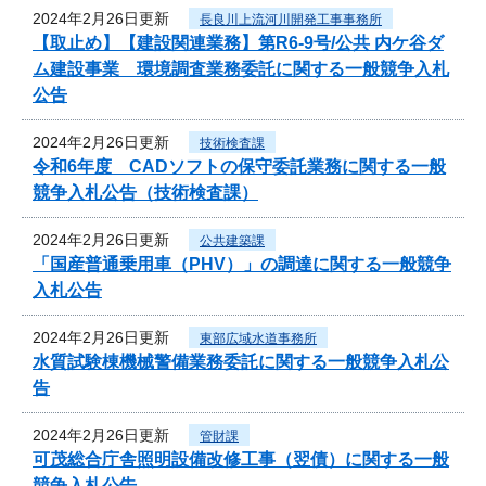
2024年2月26日更新
長良川上流河川開発工事事務所
【取止め】【建設関連業務】第R6-9号/公共 内ケ谷ダ
ム建設事業 環境調査業務委託に関する一般競争入札
公告
2024年2月26日更新
技術検査課
令和6年度 CADソフトの保守委託業務に関する一般
競争入札公告（技術検査課）
2024年2月26日更新
公共建築課
「国産普通乗用車（PHV）」の調達に関する一般競争
入札公告
2024年2月26日更新
東部広域水道事務所
水質試験棟機械警備業務委託に関する一般競争入札公
告
2024年2月26日更新
管財課
可茂総合庁舎照明設備改修工事（翌債）に関する一般
競争入札公告