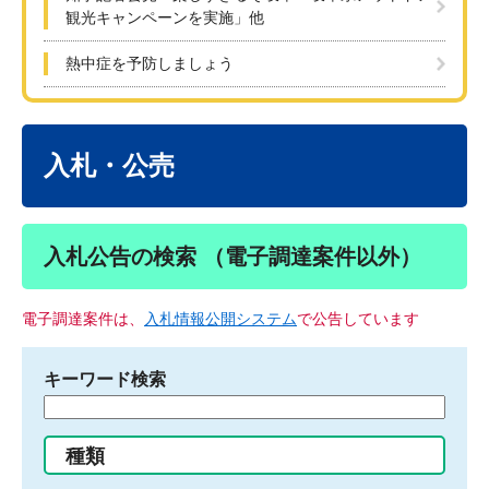
観光キャンペーンを実施」他
熱中症を予防しましょう
本
文
入札・公売
入札公告の検索 （電子調達案件以外）
電子調達案件は、
入札情報公開システム
で公告しています
キーワード検索
検
索
す
種類
る