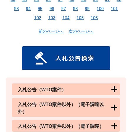
93
94
95
96
97
98
99
100
101
102
103
104
105
106
前のページへ
次のページへ
入札公告（WTO案件）
入札公告（WTO案件以外）（電子調達以
外）
入札公告（WTO案件以外）（電子調達）