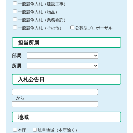
キ
一般競争入札（建設工事）
ー
一般競争入札（物品）
ワ
一般競争入札（業務委託）
ー
ド
一般競争入札（その他）
公募型プロポーザル
を
入
担当所属
力
部局
所属
入札公告日
期
から
間
期
の
間
始
地域
の
ま
終
り
わ
本庁
岐阜地域（本庁除く）