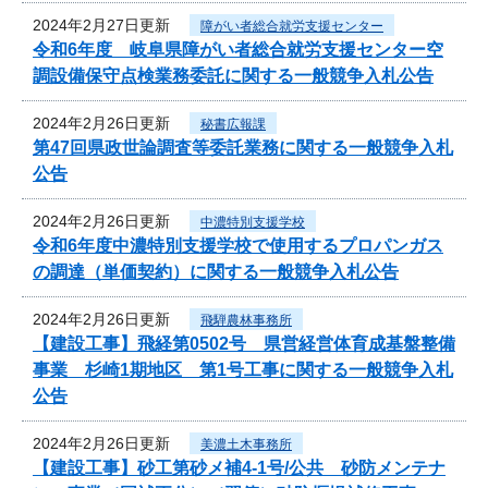
2024年2月27日更新
障がい者総合就労支援センター
令和6年度 岐阜県障がい者総合就労支援センター空
調設備保守点検業務委託に関する一般競争入札公告
2024年2月26日更新
秘書広報課
第47回県政世論調査等委託業務に関する一般競争入札
公告
2024年2月26日更新
中濃特別支援学校
令和6年度中濃特別支援学校で使用するプロパンガス
の調達（単価契約）に関する一般競争入札公告
2024年2月26日更新
飛騨農林事務所
【建設工事】飛経第0502号 県営経営体育成基盤整備
事業 杉崎1期地区 第1号工事に関する一般競争入札
公告
2024年2月26日更新
美濃土木事務所
【建設工事】砂工第砂メ補4-1号/公共 砂防メンテナ