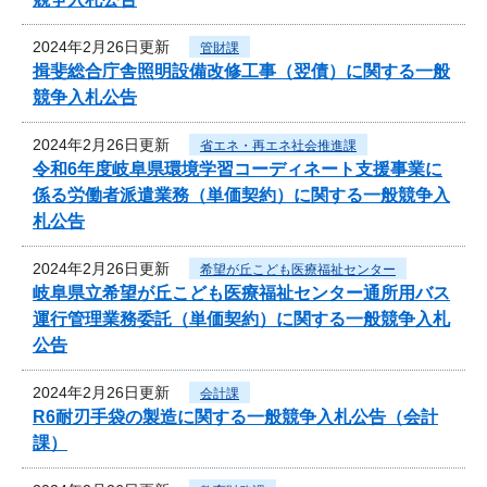
2024年2月26日更新
管財課
揖斐総合庁舎照明設備改修工事（翌債）に関する一般
競争入札公告
2024年2月26日更新
省エネ・再エネ社会推進課
令和6年度岐阜県環境学習コーディネート支援事業に
係る労働者派遣業務（単価契約）に関する一般競争入
札公告
2024年2月26日更新
希望が丘こども医療福祉センター
岐阜県立希望が丘こども医療福祉センター通所用バス
運行管理業務委託（単価契約）に関する一般競争入札
公告
2024年2月26日更新
会計課
R6耐刃手袋の製造に関する一般競争入札公告（会計
課）