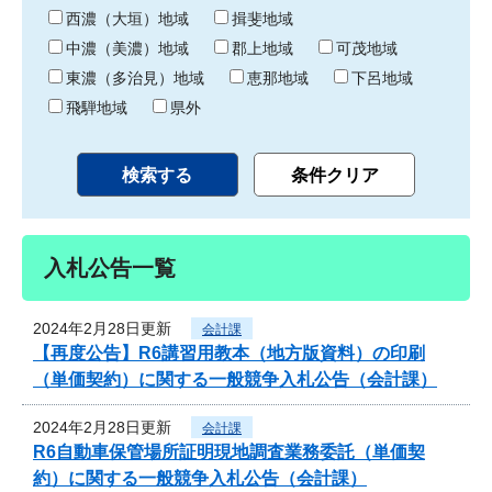
り
西濃（大垣）地域
揖斐地域
中濃（美濃）地域
郡上地域
可茂地域
東濃（多治見）地域
恵那地域
下呂地域
飛騨地域
県外
入札公告一覧
2024年2月28日更新
会計課
【再度公告】R6講習用教本（地方版資料）の印刷
（単価契約）に関する一般競争入札公告（会計課）
2024年2月28日更新
会計課
R6自動車保管場所証明現地調査業務委託（単価契
約）に関する一般競争入札公告（会計課）