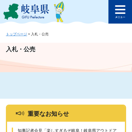
ペ
メ
このページの本文へ
ー
ニ
メ
ジ
ュ
ニ
の
ー
ュ
先
を
ー
頭
飛
トップページ
>
入札・公売
で
ば
す
し
入札・公売
。
て
本
文
へ
重要なお知らせ
知事記者会見「楽しすぎるぞ岐阜！岐阜県アウトドア