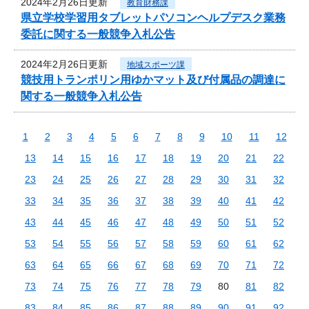
2024年2月26日更新
教育財務課
県立学校学習用タブレットパソコンヘルプデスク業務
委託に関する一般競争入札公告
2024年2月26日更新
地域スポーツ課
競技用トランポリン用ゆかマット及び付属品の調達に
関する一般競争入札公告
1
2
3
4
5
6
7
8
9
10
11
12
13
14
15
16
17
18
19
20
21
22
23
24
25
26
27
28
29
30
31
32
33
34
35
36
37
38
39
40
41
42
43
44
45
46
47
48
49
50
51
52
53
54
55
56
57
58
59
60
61
62
63
64
65
66
67
68
69
70
71
72
73
74
75
76
77
78
79
80
81
82
83
84
85
86
87
88
89
90
91
92