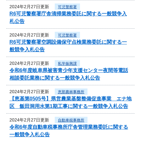
2024年2月27日更新
可児警察署
R6可児警察署庁舎清掃業務委託に関する一般競争入
札公告
2024年2月27日更新
可児警察署
R6可児警察署空調設備保守点検業務委託に関する一
般競争入札公告
2024年2月27日更新
私学振興課
令和6年度岐阜県被害青少年支援センター夜間等電話
相談委託業務に関する一般競争入札公告
2024年2月27日更新
恵那農林事務所
【恵基第0505号】県営農業基盤整備促進事業 エナ地
区 飯田洞用水第1期工事に関する一般競争入札公告
2024年2月27日更新
自動車税事務所
令和6年度自動車税事務所庁舎管理業務委託に関する
一般競争入札公告