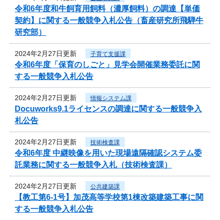
令和6年度和牛飼育用飼料（濃厚飼料）の調達【単価
契約】に関する一般競争入札公告（畜産研究所飛騨牛
研究部）
2024年2月27日更新
子育て支援課
令和6年度「保育のしごと」見学会開催業務委託に関
する一般競争入札公告
2024年2月27日更新
情報システム課
Docuworks9.1ライセンスの調達に関する一般競争入
札公告
2024年2月27日更新
技術検査課
令和6年度 中継映像を用いた現場遠隔確認システム委
託業務に関する一般競争入札（技術検査課）
2024年2月27日更新
公共建築課
【教工第6-1号】加茂高等学校第1棟改築建築工事に関
する一般競争入札公告