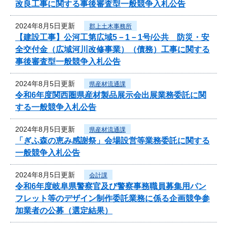
改良工事に関する事後審査型一般競争入札公告
2024年8月5日更新
郡上土木事務所
【建設工事】公河工第広域5－1－1号/公共 防災・安
全交付金（広域河川改修事業）（債務）工事に関する
事後審査型一般競争入札公告
2024年8月5日更新
県産材流通課
令和6年度関西圏県産材製品展示会出展業務委託に関
する一般競争入札公告
2024年8月5日更新
県産材流通課
「ぎふ森の恵み感謝祭」会場設営等業務委託に関する
一般競争入札公告
2024年8月5日更新
会計課
令和6年度岐阜県警察官及び警察事務職員募集用パン
フレット等のデザイン制作委託業務に係る企画競争参
加業者の公募（選定結果）