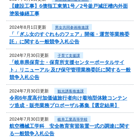
【建設工事】6債指工東第1号／2号釜戸減圧槽内外面
塗装修繕工事
2024年8月1日更新
男女共同参画推進課
「「ぎふ女のすぐれものフェア」開催・運営等業務委
託」に関する一般競争入札公告
2024年7月30日更新
子育て支援課
「岐阜県保育士・保育所支援センターポータルサイ
ト」リニューアル 及び保守管理業務委託に関する一般
競争入札公告
2024年7月30日更新
観光誘客推進課
令和6年度高付加価値旅行者向け着地型体験コンテン
ツ造成・販売業務プロポーザル募集【選定結果】
2024年7月30日更新
岐阜工業高等学校
航空機械工学科 安全教育実習装置一式の調達に関す
る一般競争入札公告