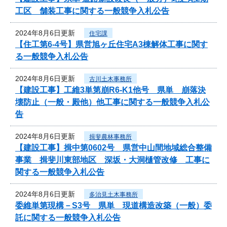
工区 舗装工事に関する一般競争入札公告
2024年8月6日更新
住宅課
【住工第6-4号】県営旭ヶ丘住宅A3棟解体工事に関す
る一般競争入札公告
2024年8月6日更新
古川土木事務所
【建設工事】工維3単第崩R6-K1他号 県単 崩落決
壊防止（一般・殿他）他工事に関する一般競争入札公
告
2024年8月6日更新
揖斐農林事務所
【建設工事】揖中第0602号 県営中山間地域総合整備
事業 揖斐川東部地区 深坂・大洞樋管改修 工事に
関する一般競争入札公告
2024年8月6日更新
多治見土木事務所
委維単第現構－S3号 県単 現道構造改築（一般）委
託に関する一般競争入札公告