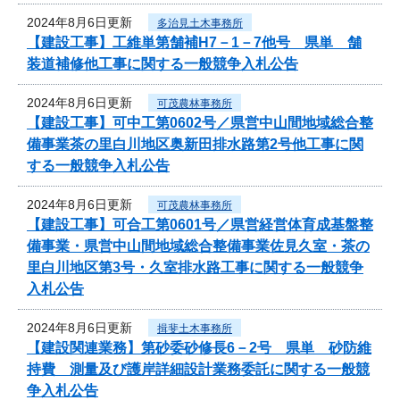
2024年8月6日更新
多治見土木事務所
【建設工事】工維単第舗補H7－1－7他号 県単 舗
装道補修他工事に関する一般競争入札公告
2024年8月6日更新
可茂農林事務所
【建設工事】可中工第0602号／県営中山間地域総合整
備事業茶の里白川地区奥新田排水路第2号他工事に関
する一般競争入札公告
2024年8月6日更新
可茂農林事務所
【建設工事】可合工第0601号／県営経営体育成基盤整
備事業・県営中山間地域総合整備事業佐見久室・茶の
里白川地区第3号・久室排水路工事に関する一般競争
入札公告
2024年8月6日更新
揖斐土木事務所
【建設関連業務】第砂委砂修長6－2号 県単 砂防維
持費 測量及び護岸詳細設計業務委託に関する一般競
争入札公告