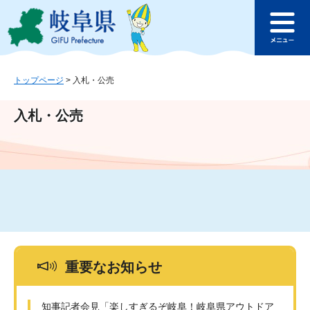
ペ
メ
このページの本文へ
ー
ニ
メ
ジ
ュ
ニ
の
ー
ュ
先
を
ー
頭
飛
トップページ
>
入札・公売
で
ば
す
し
入札・公売
。
て
本
文
へ
重要なお知らせ
知事記者会見「楽しすぎるぞ岐阜！岐阜県アウトドア