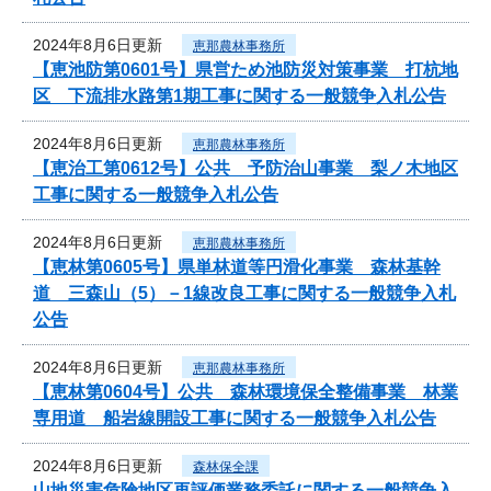
2024年8月6日更新
恵那農林事務所
【恵池防第0601号】県営ため池防災対策事業 打杭地
区 下流排水路第1期工事に関する一般競争入札公告
2024年8月6日更新
恵那農林事務所
【恵治工第0612号】公共 予防治山事業 梨ノ木地区
工事に関する一般競争入札公告
2024年8月6日更新
恵那農林事務所
【恵林第0605号】県単林道等円滑化事業 森林基幹
道 三森山（5）－1線改良工事に関する一般競争入札
公告
2024年8月6日更新
恵那農林事務所
【恵林第0604号】公共 森林環境保全整備事業 林業
専用道 船岩線開設工事に関する一般競争入札公告
2024年8月6日更新
森林保全課
山地災害危険地区再評価業務委託に関する一般競争入