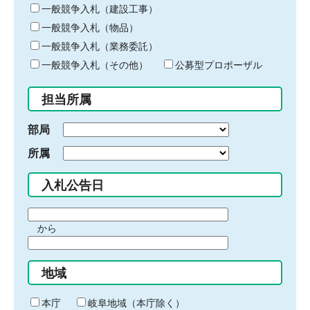
キ
一般競争入札（建設工事）
ー
一般競争入札（物品）
ワ
一般競争入札（業務委託）
ー
ド
一般競争入札（その他）
公募型プロポーザル
を
入
担当所属
力
部局
所属
入札公告日
期
から
間
期
の
間
始
地域
の
ま
終
り
わ
本庁
岐阜地域（本庁除く）