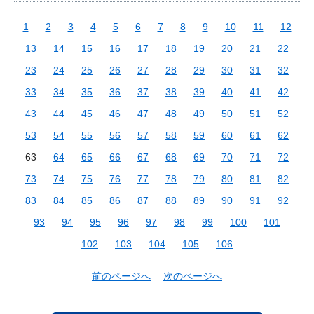
1
2
3
4
5
6
7
8
9
10
11
12
13
14
15
16
17
18
19
20
21
22
23
24
25
26
27
28
29
30
31
32
33
34
35
36
37
38
39
40
41
42
43
44
45
46
47
48
49
50
51
52
53
54
55
56
57
58
59
60
61
62
63
64
65
66
67
68
69
70
71
72
73
74
75
76
77
78
79
80
81
82
83
84
85
86
87
88
89
90
91
92
93
94
95
96
97
98
99
100
101
102
103
104
105
106
前のページへ
次のページへ