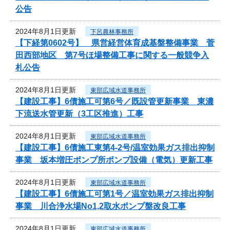
公告
2024年8月1日更新
下呂農林事務所
【下経第0602号】 県営経営体育成基盤整備事業 菅
田西部地区 第7号ほ場整備工事に関する一般競争入
札公告
2024年8月1日更新
東部広域水道事務所
【建設工事】6債施工可第6号／既設管更新事業 東濃
下流送水管更新（3工区推進）工事
2024年8月1日更新
東部広域水道事務所
【建設工事】6債施工東第4-2号/温室効果ガス排出抑制
事業 坂本増圧ポンプ所ポンプ設備（電気）更新工事
2024年8月1日更新
東部広域水道事務所
【建設工事】6債施工可第1号／温室効果ガス排出抑制
事業 川合浄水場No1,2取水ポンプ盤改良工事
2024年8月1日更新
東部広域水道事務所