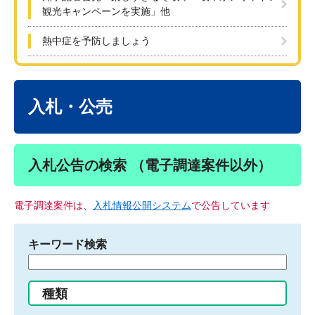
観光キャンペーンを実施」他
熱中症を予防しましょう
本
文
入札・公売
入札公告の検索 （電子調達案件以外）
電子調達案件は、
入札情報公開システム
で公告しています
キーワード検索
検
索
す
種類
る