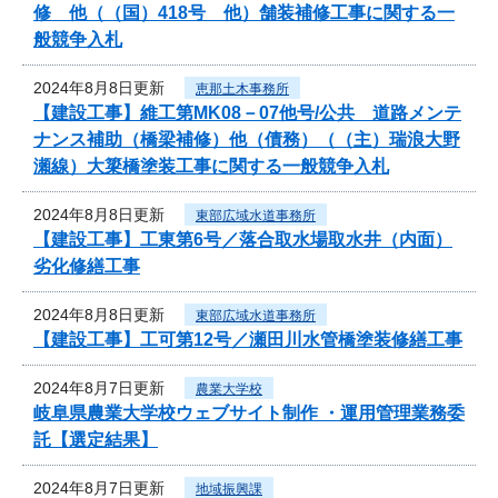
修 他（（国）418号 他）舗装補修工事に関する一
般競争入札
2024年8月8日更新
恵那土木事務所
【建設工事】維工第MK08－07他号/公共 道路メンテ
ナンス補助（橋梁補修）他（債務）（（主）瑞浪大野
瀬線）大簗橋塗装工事に関する一般競争入札
2024年8月8日更新
東部広域水道事務所
【建設工事】工東第6号／落合取水場取水井（内面）
劣化修繕工事
2024年8月8日更新
東部広域水道事務所
【建設工事】工可第12号／瀬田川水管橋塗装修繕工事
2024年8月7日更新
農業大学校
岐阜県農業大学校ウェブサイト制作 ・運用管理業務委
託【選定結果】
2024年8月7日更新
地域振興課