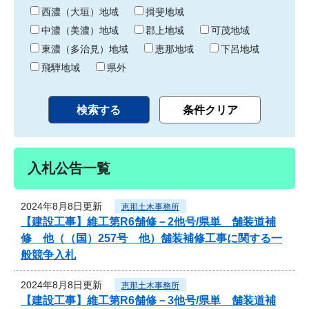
り
西濃（大垣）地域
揖斐地域
中濃（美濃）地域
郡上地域
可茂地域
東濃（多治見）地域
恵那地域
下呂地域
飛騨地域
県外
入札公告一覧
2024年8月8日更新
恵那土木事務所
【建設工事】維工第R6舗修－2他号/県単 舗装道補
修 他（（国）257号 他）舗装補修工事に関する一
般競争入札
2024年8月8日更新
恵那土木事務所
【建設工事】維工第R6舗修－3他号/県単 舗装道補