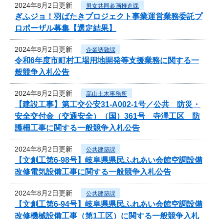
2024年8月2日更新
男女共同参画推進課
ぎふジョ！羽ばたきプロジェクト事業運営業務委託プ
ロポーザル募集【選定結果】
2024年8月2日更新
企業誘致課
令和6年度市町村工場用地開発等支援業務に関する一
般競争入札公告
2024年8月2日更新
高山土木事務所
【建設工事】第工交公安31-A002-1号／公共 防災・
安全交付金（交通安全）（国）361号 寺澤工区 防
護柵工事に関する一般競争入札公告
2024年8月2日更新
公共建築課
【文創工第6-98号】岐阜県県民ふれあい会館空調設備
改修電気設備工事に関する一般競争入札公告
2024年8月2日更新
公共建築課
【文創工第6-94号】岐阜県県民ふれあい会館空調設備
改修機械設備工事（第1工区）に関する一般競争入札