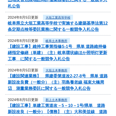
札公告
2024年8月5日更新
大垣工業高等学校
岐阜県立大垣工業高等学校で実施する建築基準法第12
条定期点検等委託業務に関する一般競争入札公告
2024年8月5日更新
岐阜土木事務所
【建設工事】維持工事第指修S-1号 県単 道路維持修
繕指定修繕（単建）（主）岐阜環状線ほか照明灯更新
工事 に関する一般競争入札公告
2024年8月5日更新
大垣土木事務所
【建設関連業務】 県建委第道改2-27-8号 県単 道路
新設改良費（一般分）（主）羽島養老線 福束大橋周
辺 測量業務委託に関する一般競争入札公告
2024年8月5日更新
郡上土木事務所
【建設工事】単建工第道改－5－10－1号/県単 道路
新設改良（一般分）【債務】（主）大和美並線 道路