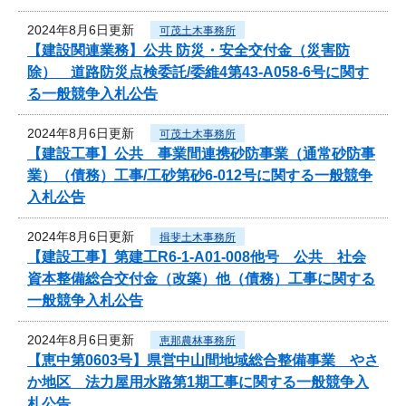
2024年8月6日更新
可茂土木事務所
【建設関連業務】公共 防災・安全交付金（災害防
除） 道路防災点検委託/委維4第43-A058-6号に関す
る一般競争入札公告
2024年8月6日更新
可茂土木事務所
【建設工事】公共 事業間連携砂防事業（通常砂防事
業）（債務）工事/工砂第砂6-012号に関する一般競争
入札公告
2024年8月6日更新
揖斐土木事務所
【建設工事】第建工R6-1-A01-008他号 公共 社会
資本整備総合交付金（改築）他（債務）工事に関する
一般競争入札公告
2024年8月6日更新
恵那農林事務所
【恵中第0603号】県営中山間地域総合整備事業 やさ
か地区 法力屋用水路第1期工事に関する一般競争入
札公告