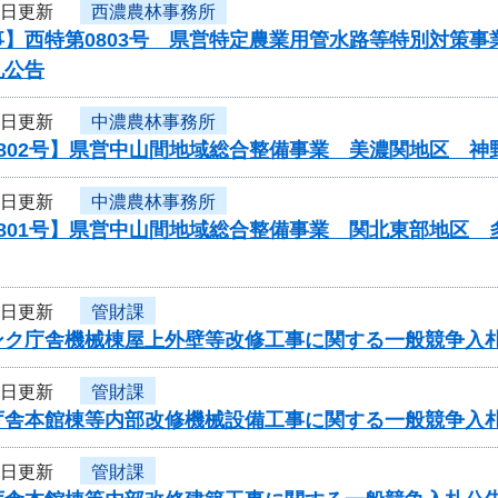
3日更新
西濃農林事務所
事】西特第0803号 県営特定農業用管水路等特別対策
札公告
3日更新
中濃農林事務所
0802号】県営中山間地域総合整備事業 美濃関地区 
3日更新
中濃農林事務所
0801号】県営中山間地域総合整備事業 関北東部地区
3日更新
管財課
ンク庁舎機械棟屋上外壁等改修工事に関する一般競争入
3日更新
管財課
庁舎本館棟等内部改修機械設備工事に関する一般競争入
3日更新
管財課