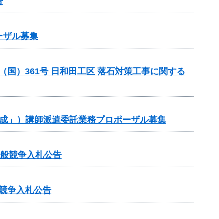
告
ーザル募集
 （国）361号 日和田工区 落石対策工事に関する
作成」）講師派遣委託業務プロポーザル募集
一般競争入札公告
般競争入札公告