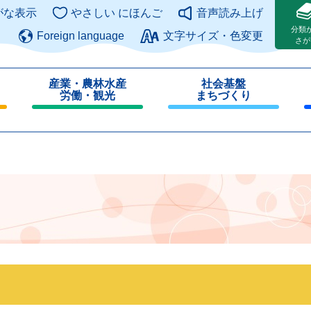
このページの本文へ
がな表示
やさしい にほんご
音声読み上げ
分類
Foreign language
文字サイズ・色変更
さが
産業・農林水産
社会基盤
労働・観光
まちづくり
閉
閉
じ
じ
る
る