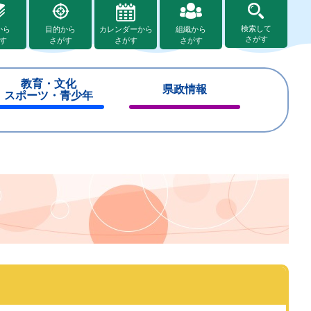
検索して
から
目的から
カレンダーから
組織から
さがす
す
さがす
さがす
さがす
教育・文化
県政情報
スポーツ・青少年
閉
閉
じ
じ
る
る