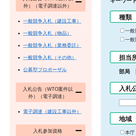
キーワー
外）（電子調達以外）
種類
一般競争入札（建設工事）
一般
一般競争入札（物品）
一般
一般競争入札（業務委託）
担当
一般競争入札（その他）
公募型プロポーザル
部局
入札
入札公告（WTO案件以
外）（電子調達）
期
間
電子調達（建設工事以外）
の
地域
始
入札参加資格
ま
本庁