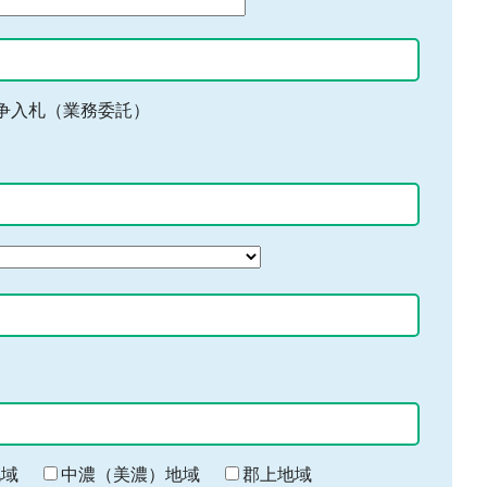
争入札（業務委託）
地域
中濃（美濃）地域
郡上地域