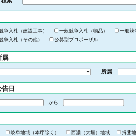
ド検索
検
索
す
る
キ
競争入札（建設工事）
一般競争入札（物品）
一般競
ー
競争入札（その他）
公募型プロポーザル
ワ
ー
所属
ド
を
所属
入
力
公告日
から
期
間
の
終
わ
岐阜地域（本庁除く）
西濃（大垣）地域
揖斐