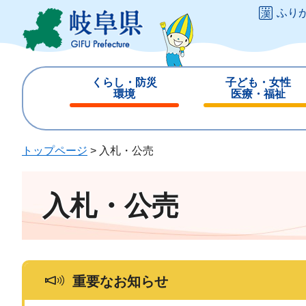
ペ
メ
ふり
ー
ニ
ジ
ュ
の
ー
先
を
くらし・防災
子ども・女性
頭
飛
環境
医療・福祉
で
ば
閉
閉
す
し
じ
じ
。
て
る
る
トップページ
>
入札・公売
本
文
へ
入札・公売
重要なお知らせ