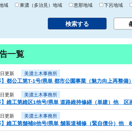
り
地域
東濃（多治見）地域
恵那地域
下呂地域
告一覧
3日更新
美濃土木事務所
】都公工第T-1号/県単 都市公園事業（魅力向上再整備
3日更新
美濃土木事務所
】維工第維区1他号/県単 道路維持修繕（単建）他 区
3日更新
美濃土木事務所
】維工第舗補8他号/県単 舗装道補修（緊自債分）他 