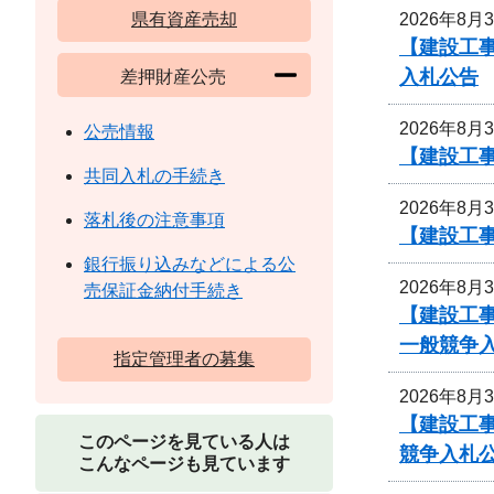
2026年8月
県有資産売却
【建設工
入札公告
差押財産公売
2026年8月
公売情報
【建設工事
共同入札の手続き
2026年8月
落札後の注意事項
【建設工事
銀行振り込みなどによる公
2026年8月
売保証金納付手続き
【建設工
一般競争
指定管理者の募集
2026年8月
【建設工
このページを見ている人は
競争入札
こんなページも見ています