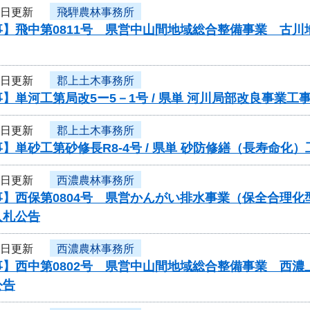
3日更新
飛騨農林事務所
事】飛中第0811号 県営中山間地域総合整備事業 古
3日更新
郡上土木事務所
】単河工第局改5ー5－1号 / 県単 河川局部改良事業
3日更新
郡上土木事務所
】単砂工第砂修長R8-4号 / 県単 砂防修繕（長寿命
3日更新
西濃農林事務所
事】西保第0804号 県営かんがい排水事業（保全合理
入札公告
3日更新
西濃農林事務所
事】西中第0802号 県営中山間地域総合整備事業 西
公告