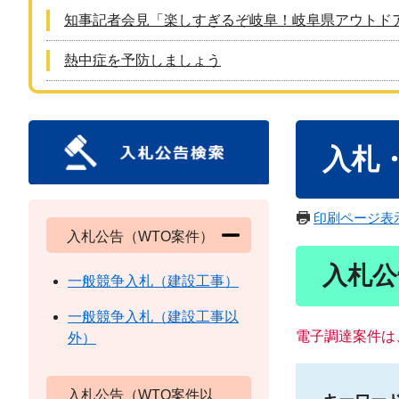
知事記者会見「楽しすぎるぞ岐阜！岐阜県アウトド
熱中症を予防しましょう
本
入札
文
印刷ページ表
入札公告（WTO案件）
入札公
一般競争入札（建設工事）
一般競争入札（建設工事以
電子調達案件は
外）
入札公告（WTO案件以