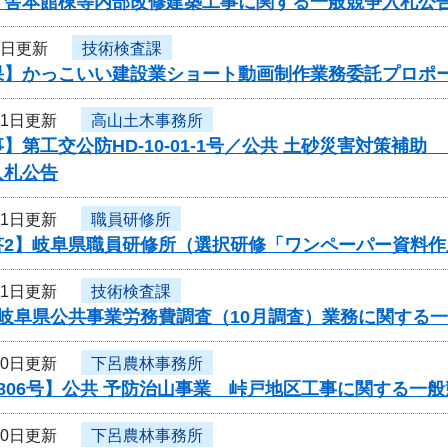
庁舎本館棟等内部改修建築工事に関する一般競争入札公
3日更新
技術検査課
果】かっこいい建設業ショート動画制作業務委託プロポ
31日更新
高山土木事務所
】第工交公防HD-10-01-1号／公共 土砂災害対策補助
入札公告
31日更新
職員研修所
答2】岐阜県職員研修所（選択研修「ワンペーパー資料
31日更新
技術検査課
度岐阜県公共事業労務費調査（10月調査）業務に関する
30日更新
下呂農林事務所
806号】公共 予防治山事業 峠戸地区工事に関する一
30日更新
下呂農林事務所