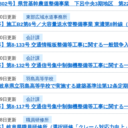
802号】県営基幹農道整備事業 下呂中央3期地区 第
30日更新
東部広域水道事務所
】施工B2第6号／大容量送水管整備事業 東濃第8幹線
30日更新
会計課
】第8-133号 交通情報板整備等工事に関する一般競争
30日更新
会計課
】第8-132号 交通信号集中制御機整備等工事に関する
29日更新
羽島高等学校
度岐阜県立羽島高等学校で実施する建築基準法第12条定
29日更新
会計課
】第8-117号 交通信号集中制御機整備等工事に関する
28日更新
職員研修所
答】岐阜県職員研修所（選択研修「クレーム対応力向上