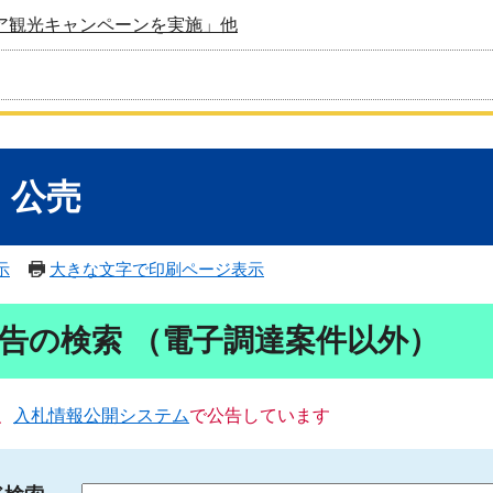
ア観光キャンペーンを実施」他
・公売
示
大きな文字で印刷ページ表示
告の検索 （電子調達案件以外）
、
入札情報公開システム
で公告しています