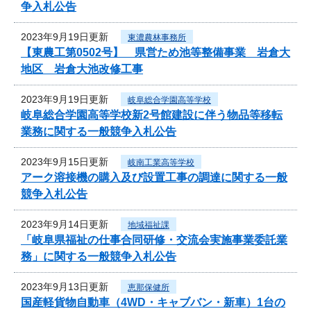
争入札公告
2023年9月19日更新
東濃農林事務所
【東農工第0502号】 県営ため池等整備事業 岩倉大
地区 岩倉大池改修工事
2023年9月19日更新
岐阜総合学園高等学校
岐阜総合学園高等学校新2号館建設に伴う物品等移転
業務に関する一般競争入札公告
2023年9月15日更新
岐南工業高等学校
アーク溶接機の購入及び設置工事の調達に関する一般
競争入札公告
2023年9月14日更新
地域福祉課
「岐阜県福祉の仕事合同研修・交流会実施事業委託業
務」に関する一般競争入札公告
2023年9月13日更新
恵那保健所
国産軽貨物自動車（4WD・キャブバン・新車）1台の