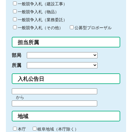
キ
一般競争入札（建設工事）
ー
一般競争入札（物品）
ワ
一般競争入札（業務委託）
ー
ド
一般競争入札（その他）
公募型プロポーザル
を
入
担当所属
力
部局
所属
入札公告日
期
から
間
期
の
間
始
地域
の
ま
終
り
わ
本庁
岐阜地域（本庁除く）