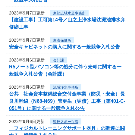
2023年9月7日更新
東部広域水道事務所
【建設工事】工可第14号／山之上浄水場沈澱池排水弁
修繕工事
2023年9月7日更新
東濃保健所
安全キャビネットの購入に関する一般競争入札公告
2023年9月6日更新
会計課
R5ノート型パソコン等の処分に伴う売却に関する一
般競争入札公告（会計課）
2023年9月6日更新
流域浄水事務所
公共 社会資本整備総合交付金事業（防災・安全）長
良川幹線（N68-N69）管更生（翌債）工事（第401-C-
051号）に関する一般競争入札公告
2023年9月6日更新
競技スポーツ課
「フィジカルトレーニングサポート器具」の調達に関