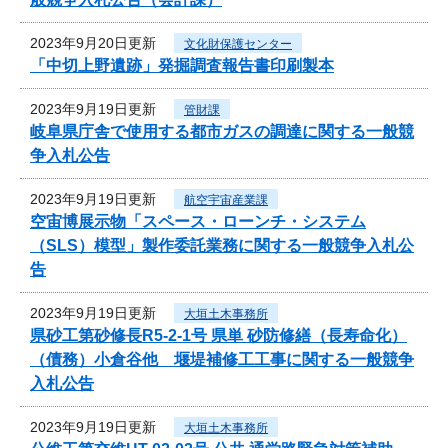
2023年9月20日更新
文化財保護センター
「中切上野遺跡」発掘調査報告書印刷製本
2023年9月19日更新
管財課
岐阜県庁舎で使用する都市ガスの調達に関する一般競
争入札公告
2023年9月19日更新
航空宇宙産業課
空宙博展示物「スペース・ローンチ・システム
（SLS）模型」製作委託業務に関する一般競争入札公
告
2023年9月19日更新
大垣土木事務所
県砂工第砂修長R5-2-1号 県単 砂防修繕（長寿命化）
（債務）小倉谷他 堰堤補修工工事に関する一般競争
入札公告
2023年9月19日更新
大垣土木事務所