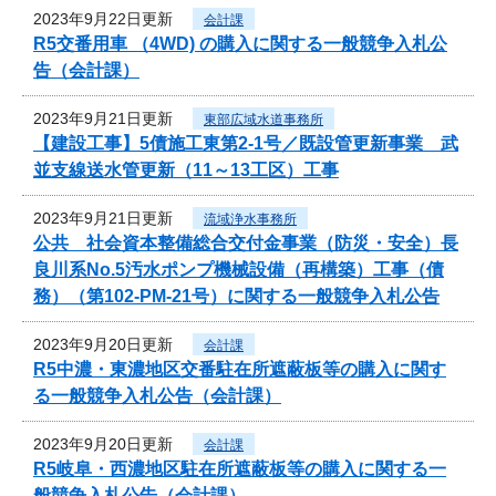
2023年9月22日更新
会計課
R5交番用車 （4WD) の購入に関する一般競争入札公
告（会計課）
2023年9月21日更新
東部広域水道事務所
【建設工事】5債施工東第2-1号／既設管更新事業 武
並支線送水管更新（11～13工区）工事
2023年9月21日更新
流域浄水事務所
公共 社会資本整備総合交付金事業（防災・安全）長
良川系No.5汚水ポンプ機械設備（再構築）工事（債
務）（第102-PM-21号）に関する一般競争入札公告
2023年9月20日更新
会計課
R5中濃・東濃地区交番駐在所遮蔽板等の購入に関す
る一般競争入札公告（会計課）
2023年9月20日更新
会計課
R5岐阜・西濃地区駐在所遮蔽板等の購入に関する一
般競争入札公告（会計課）