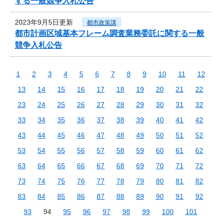
する一般競争入札公告
2023年9月5日更新
都市政策課
都市計画区域基本フレーム調査業務委託に関する一般
競争入札公告
1
2
3
4
5
6
7
8
9
10
11
12
13
14
15
16
17
18
19
20
21
22
23
24
25
26
27
28
29
30
31
32
33
34
35
36
37
38
39
40
41
42
43
44
45
46
47
48
49
50
51
52
53
54
55
56
57
58
59
60
61
62
63
64
65
66
67
68
69
70
71
72
73
74
75
76
77
78
79
80
81
82
83
84
85
86
87
88
89
90
91
92
93
94
95
96
97
98
99
100
101