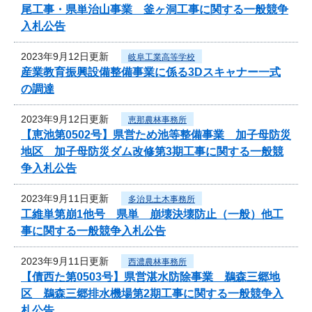
尾工事・県単治山事業 釜ヶ洞工事に関する一般競争
入札公告
2023年9月12日更新
岐阜工業高等学校
産業教育振興設備整備事業に係る3Dスキャナー一式
の調達
2023年9月12日更新
恵那農林事務所
【恵池第0502号】県営ため池等整備事業 加子母防災
地区 加子母防災ダム改修第3期工事に関する一般競
争入札公告
2023年9月11日更新
多治見土木事務所
工維単第崩1他号 県単 崩壊決壊防止（一般）他工
事に関する一般競争入札公告
2023年9月11日更新
西濃農林事務所
【債西た第0503号】県営湛水防除事業 鵜森三郷地
区 鵜森三郷排水機場第2期工事に関する一般競争入
札公告