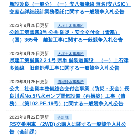
新設改良（一般分）（一）安八海津線 無名(安八SIC）
交差点詳細設計業務委託に関する一般競争入札公告
2023年9月25日更新
大垣土木事務所
公維工第雪寒3号 公共 防災・安全交付金（雪寒）
（国）365号 舗装工事に関する一般競争入札公告
2023年9月25日更新
大垣土木事務所
県建工第舗新2-2-1号 県単 舗装道新設 （一）上石津
多賀線 旧道処理工事に関する一般競争入札公告
2023年9月25日更新
流域浄水事務所
公共 社会資本整備総合交付金事業（防災・安全）長
良川系No.5汚水ポンプ電気設備（再構築）工事（債
務）（第102-PE-19号）に関する一般競争入札公告
2023年9月22日更新
会計課
R5交番用車 （2WD) の購入に関する一般競争入札公
告（会計課）