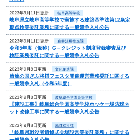
2023年9月11日更新
岐阜高等学校
岐阜県立岐阜高等学校で実施する建築基準法第12条定
期点検等委託業務に関する一般競争入札公告
2023年9月11日更新
森林活用推進課
令和5年度（仮称）G－クレジット制度登録審査及び
検証業務委託に関する一般競争入札公告
2023年9月8日更新
文化創造課
清流の国ぎふ将棋フェスタ開催運営業務委託に関する
一般競争入札（令和5年度）
2023年9月8日更新
岐阜総合学園高等学校
【建設工事】岐阜総合学園高等学校ホッケー場防球ネ
ット改修工事に関する一般競争入札公告
2023年9月8日更新
地域福祉課
「岐阜県戦没者追悼式会場設営等委託業務」に関する
一般競争入札公告