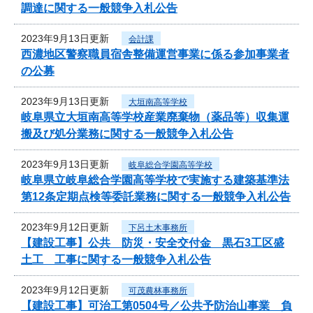
調達に関する一般競争入札公告
2023年9月13日更新
会計課
西濃地区警察職員宿舎整備運営事業に係る参加事業者
の公募
2023年9月13日更新
大垣南高等学校
岐阜県立大垣南高等学校産業廃棄物（薬品等）収集運
搬及び処分業務に関する一般競争入札公告
2023年9月13日更新
岐阜総合学園高等学校
岐阜県立岐阜総合学園高等学校で実施する建築基準法
第12条定期点検等委託業務に関する一般競争入札公告
2023年9月12日更新
下呂土木事務所
【建設工事】公共 防災・安全交付金 黒石3工区盛
土工 工事に関する一般競争入札公告
2023年9月12日更新
可茂農林事務所
【建設工事】可治工第0504号／公共予防治山事業 負