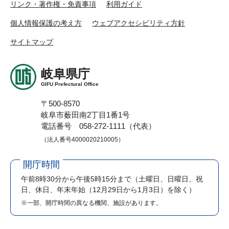
リンク・著作権・免責事項
利用ガイド
個人情報保護の考え方
ウェブアクセシビリティ方針
サイトマップ
岐阜県庁
GIFU Prefectural Office
〒500-8570
岐阜市薮田南2丁目1番1号
電話番号 058-272-1111（代表）
（法人番号4000020210005）
開庁時間
午前8時30分から午後5時15分まで
（土曜日、日曜日、祝
日、休日、年末年始（12月29日から1月3日）を除く）
※一部、開庁時間の異なる機関、施設があります。