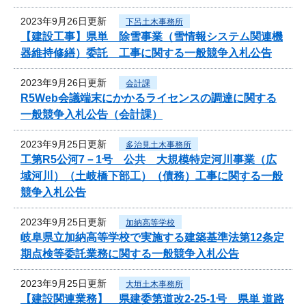
2023年9月26日更新
下呂土木事務所
【建設工事】県単 除雪事業（雪情報システム関連機
器維持修繕）委託 工事に関する一般競争入札公告
2023年9月26日更新
会計課
R5Web会議端末にかかるライセンスの調達に関する
一般競争入札公告（会計課）
2023年9月25日更新
多治見土木事務所
工第R5公河7－1号 公共 大規模特定河川事業（広
域河川）（土岐橋下部工）（債務）工事に関する一般
競争入札公告
2023年9月25日更新
加納高等学校
岐阜県立加納高等学校で実施する建築基準法第12条定
期点検等委託業務に関する一般競争入札公告
2023年9月25日更新
大垣土木事務所
【建設関連業務】 県建委第道改2-25-1号 県単 道路