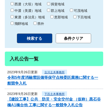
り
西濃（大垣）地域
揖斐地域
中濃（美濃）地域
郡上地域
可茂地域
東濃（多治見）地域
恵那地域
下呂地域
飛騨地域
県外
入札公告一覧
2023年9月26日更新
古川土木事務所
令和5年度消融雪設備等保守点検委託業務に関する一
般競争入札
2023年9月26日更新
下呂土木事務所
【建設工事】公共 防災・安全交付金 （仮称）黒石谷
橋A1橋台他 工事に関する一般競争入札公告