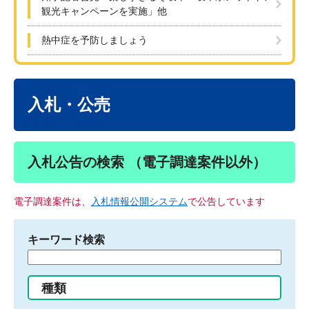
観光キャンペーンを実施」他
熱中症を予防しましょう
本
文
入札・公売
入札公告の検索 （電子調達案件以外）
電子調達案件は、
入札情報公開システム
で公告しています
キーワード検索
検
索
す
種類
る