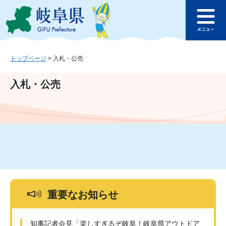
ペ
メ
このページの本文へ
ー
ニ
メ
ジ
ュ
ニ
の
ー
ュ
先
を
ー
頭
飛
トップページ
>
入札・公売
で
ば
す
し
入札・公売
。
て
本
文
へ
重要なお知らせ
知事記者会見「楽しすぎるぞ岐阜！岐阜県アウトドア