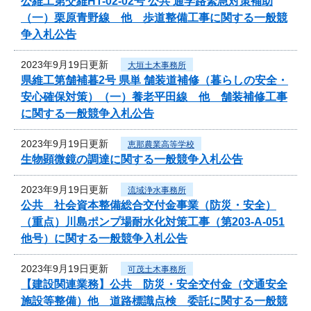
公維工第交維HT-02-02号 公共 通学路緊急対策補助
（一）栗原青野線 他 歩道整備工事に関する一般競
争入札公告
2023年9月19日更新
大垣土木事務所
県維工第舗補暮2号 県単 舗装道補修（暮らしの安全・
安心確保対策）（一）養老平田線 他 舗装補修工事
に関する一般競争入札公告
2023年9月19日更新
恵那農業高等学校
生物顕微鏡の調達に関する一般競争入札公告
2023年9月19日更新
流域浄水事務所
公共 社会資本整備総合交付金事業（防災・安全）
（重点）川島ポンプ場耐水化対策工事（第203-A-051
他号）に関する一般競争入札公告
2023年9月19日更新
可茂土木事務所
【建設関連業務】公共 防災・安全交付金（交通安全
施設等整備）他 道路標識点検 委託に関する一般競