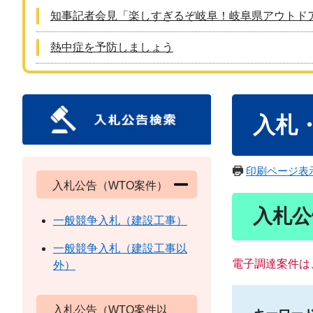
知事記者会見「楽しすぎるぞ岐阜！岐阜県アウトド
熱中症を予防しましょう
本
入札
文
印刷ページ表
入札公告（WTO案件）
入札公
一般競争入札（建設工事）
一般競争入札（建設工事以
電子調達案件は
外）
入札公告（WTO案件以