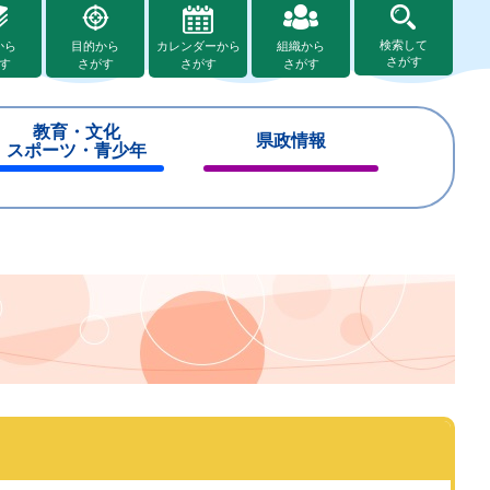
検索して
から
目的から
カレンダーから
組織から
さがす
す
さがす
さがす
さがす
教育・文化
県政情報
スポーツ・青少年
閉
閉
じ
じ
る
る