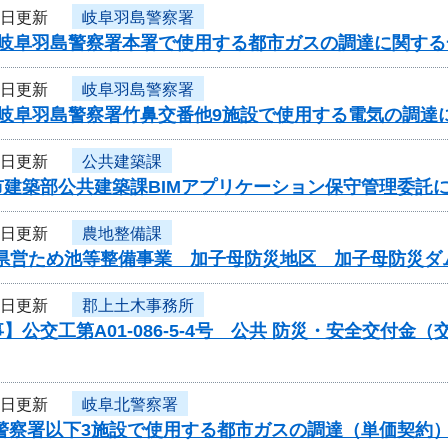
9日更新
岐阜羽島警察署
度岐阜羽島警察署本署で使用する都市ガスの調達に関する
9日更新
岐阜羽島警察署
度岐阜羽島警察署竹鼻交番他9施設で使用する電気の調達
9日更新
公共建築課
市建築部公共建築課BIMアプリケーション保守管理委託
9日更新
農地整備課
)県営ため池等整備事業 加子母防災地区 加子母防災ダ
9日更新
郡上土木事務所
】公交工第A01-086-5-4号 公共 防災・安全交付
9日更新
岐阜北警察署
北警察署以下3施設で使用する都市ガスの調達（単価契約