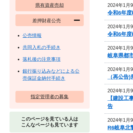
2024年1月
県有資産売却
令和6年
差押財産公売
2024年1月
令和6年
公売情報
共同入札の手続き
2024年1月
岐阜県都
落札後の注意事項
2024年1月
銀行振り込みなどによる公
（再公告
売保証金納付手続き
2024年1月
指定管理者の募集
【建設工事
告
このページを見ている人は
2024年1月
こんなページも見ています
R6岐阜