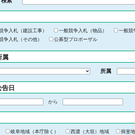
ド検索
検
索
す
る
キ
競争入札（建設工事）
一般競争入札（物品）
一般競
ー
競争入札（その他）
公募型プロポーザル
ワ
ー
所属
ド
を
所属
入
力
公告日
から
期
間
の
終
わ
岐阜地域（本庁除く）
西濃（大垣）地域
揖斐