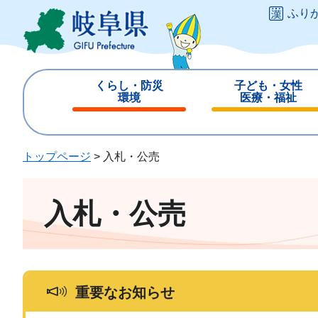
ペ
メ
ふり
ー
ニ
ジ
ュ
の
ー
先
を
くらし・防災
子ども・女性
頭
飛
環境
医療・福祉
で
ば
閉
閉
す
し
じ
じ
。
て
る
る
トップページ
>
入札・公売
本
文
へ
入札・公売
重要なお知らせ