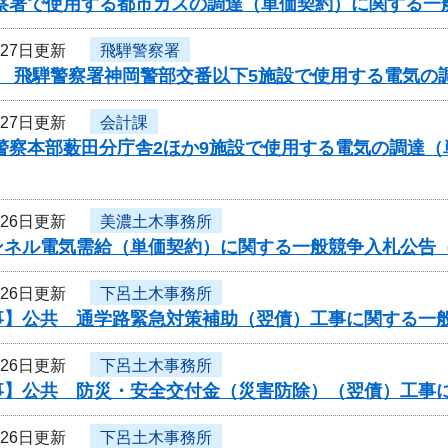
警察署で使用する都市ガスの調達（単価契約）に関する一
月27日更新
飛騨警察署
度 飛騨警察署神岡警部交番以下5施設で使用する電気の
月27日更新
会計課
県警察本部薮田分庁舎2ほか9施設で使用する電気の調達
月26日更新
美濃土木事務所
ンネル電気需給（単価契約）に関する一般競争入札公告（
月26日更新
下呂土木事務所
事】公共 通学路緊急対策補助（翌債）工事に関する一
月26日更新
下呂土木事務所
事】公共 防災・安全交付金（災害防除）（翌債）工事
月26日更新
下呂土木事務所