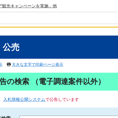
ア観光キャンペーンを実施」他
・公売
示
大きな文字で印刷ページ表示
告の検索 （電子調達案件以外）
、
入札情報公開システム
で公告しています