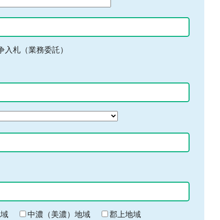
争入札（業務委託）
地域
中濃（美濃）地域
郡上地域