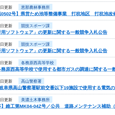
9日更新
恵那農林事務所
0502号】県営ため池等整備事業 打杭地区 打杭池改
9日更新
競技スポーツ課
析用ソフトウェア」の更新に関する一般競争入札公告
9日更新
競技スポーツ課
析用ソフトウェア」の更新に関する一般競争入札公告
9日更新
各務原西高等学校
各務原西高等学校で使用する都市ガスの調達に関する
5日更新
高山警察署
度岐阜県高山警察署駅前交番以下19施設で使用する電気
5日更新
美濃土木事務所
】維工第MK04-04Z号／公共 道路メンテナンス補