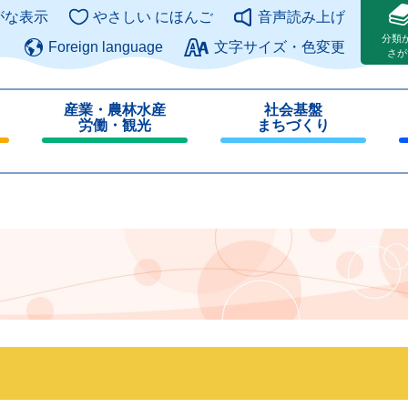
このページの本文へ
がな表示
やさしい にほんご
音声読み上げ
分類
Foreign language
文字サイズ・色変更
さが
産業・農林水産
社会基盤
労働・観光
まちづくり
閉
閉
じ
じ
る
る