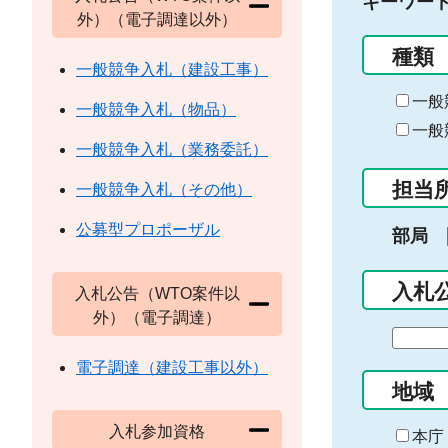
キーワー
外）（電子調達以外）
種類
一般競争入札（建設工事）
一般
一般競争入札（物品）
一般
一般競争入札（業務委託）
担当
一般競争入札（その他）
公募型プロポーザル
部局
入札
入札公告（WTO案件以
外）（電子調達）
期
間
電子調達（建設工事以外）
の
地域
始
入札参加資格
ま
本庁