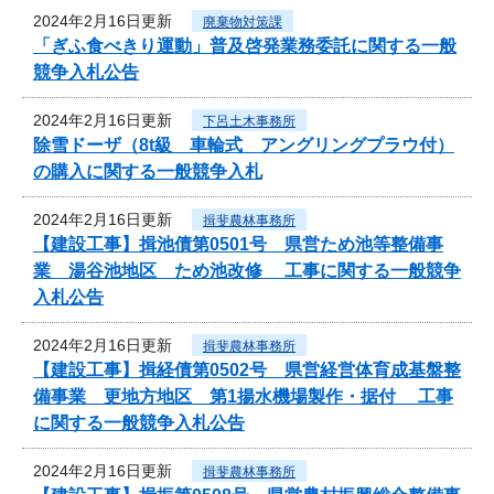
2024年2月16日更新
廃棄物対策課
「ぎふ食べきり運動」普及啓発業務委託に関する一般
競争入札公告
2024年2月16日更新
下呂土木事務所
除雪ドーザ（8t級 車輪式 アングリングプラウ付）
の購入に関する一般競争入札
2024年2月16日更新
揖斐農林事務所
【建設工事】揖池債第0501号 県営ため池等整備事
業 湯谷池地区 ため池改修 工事に関する一般競争
入札公告
2024年2月16日更新
揖斐農林事務所
【建設工事】揖経債第0502号 県営経営体育成基盤整
備事業 更地方地区 第1揚水機場製作・据付 工事
に関する一般競争入札公告
2024年2月16日更新
揖斐農林事務所