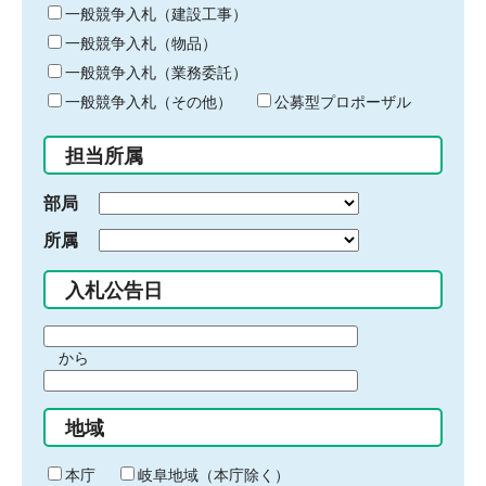
キ
一般競争入札（建設工事）
ー
一般競争入札（物品）
ワ
一般競争入札（業務委託）
ー
ド
一般競争入札（その他）
公募型プロポーザル
を
入
担当所属
力
部局
所属
入札公告日
期
から
間
期
の
間
始
地域
の
ま
終
り
わ
本庁
岐阜地域（本庁除く）