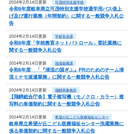
2024年2月14日更新
可茂特別支援学校
令和6年度岐阜県立可茂特別支援学校通学用バス借上
げ及び運行業務（年間契約）に関する一般競争入札公
告
2024年2月14日更新
学校安全課
令和6年度「学校教育ネットパトロール」委託業務に
関する一般競争入札公告
2024年2月14日更新
地域振興課
令和6年度 「『清流の国ぎふ』PRのためのチーム清
流ミナモ派遣業務」に関する一般競争入札公告
2024年2月14日更新
飛騨県事務所
【飛騨総合庁舎】電子複写機（モノクロ・カラー）複
写料の単価契約に関する一般競争入札公告
2024年2月14日更新
希望が丘こども医療福祉センター
岐阜県立希望が丘こども医療福祉センター洗濯業務に
係る単価契約に関する一般競争入札公告