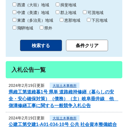
り
西濃（大垣）地域
揖斐地域
中濃（美濃）地域
郡上地域
可茂地域
東濃（多治見）地域
恵那地域
下呂地域
飛騨地域
県外
入札公告一覧
2024年2月19日更新
大垣土木事務所
県維工第道維暮1号 県単 道路維持修繕（暮らしの安
全・安心確保対策）（債務）（主）岐阜垂井線 他
側溝修繕工事に関する一般競争入札公告
2024年2月19日更新
大垣土木事務所
公建工第交建1-A01-034-10号 公共 社会資本整備総合