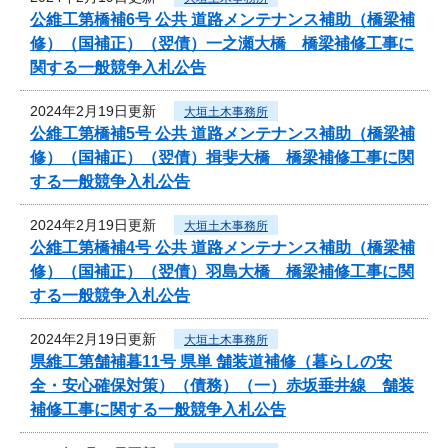
公維工第橋補6号 公共 道路メンテナンス補助（橋梁補
修）（国補正）（翌債）一之瀬大橋 橋梁補修工事に
関する一般競争入札公告
2024年2月19日更新
大垣土木事務所
公維工第橋補5号 公共 道路メンテナンス補助（橋梁補
修）（国補正）（翌債）揖斐大橋 橋梁補修工事に関
する一般競争入札公告
2024年2月19日更新
大垣土木事務所
公維工第橋補4号 公共 道路メンテナンス補助（橋梁補
修）（国補正）（翌債）羽島大橋 橋梁補修工事に関
する一般競争入札公告
2024年2月19日更新
大垣土木事務所
県維工第舗補暮11号 県単 舗装道補修（暮らしの安
全・安心確保対策）（債務）（一）赤坂垂井線 舗装
補修工事に関する一般競争入札公告