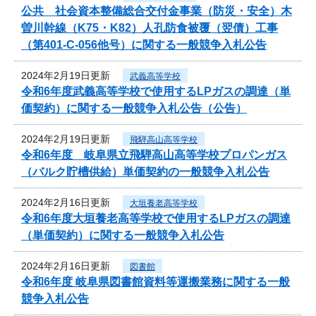
公共 社会資本整備総合交付金事業（防災・安全）木
曽川幹線（K75・K82）人孔防食被覆（翌債）工事
（第401-C-056他号）に関する一般競争入札公告
2024年2月19日更新
武義高等学校
令和6年度武義高等学校で使用するLPガスの調達（単
価契約）に関する一般競争入札公告（公告）
2024年2月19日更新
飛騨高山高等学校
令和6年度 岐阜県立飛騨高山高等学校プロパンガス
（バルク貯槽供給）単価契約の一般競争入札公告
2024年2月16日更新
大垣養老高等学校
令和6年度大垣養老高等学校で使用するLPガスの調達
（単価契約）に関する一般競争入札公告
2024年2月16日更新
図書館
令和6年度 岐阜県図書館資料等運搬業務に関する一般
競争入札公告