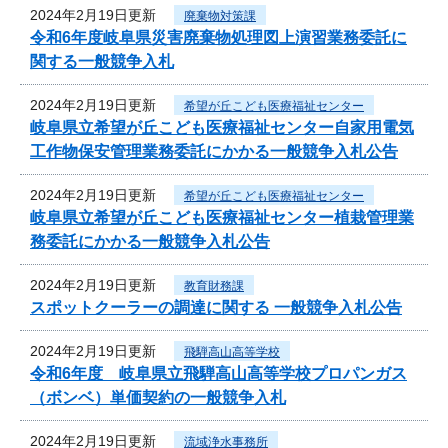
2024年2月19日更新
廃棄物対策課
令和6年度岐阜県災害廃棄物処理図上演習業務委託に
関する一般競争入札
2024年2月19日更新
希望が丘こども医療福祉センター
岐阜県立希望が丘こども医療福祉センター自家用電気
工作物保安管理業務委託にかかる一般競争入札公告
2024年2月19日更新
希望が丘こども医療福祉センター
岐阜県立希望が丘こども医療福祉センター植栽管理業
務委託にかかる一般競争入札公告
2024年2月19日更新
教育財務課
スポットクーラーの調達に関する 一般競争入札公告
2024年2月19日更新
飛騨高山高等学校
令和6年度 岐阜県立飛騨高山高等学校プロパンガス
（ボンベ）単価契約の一般競争入札
2024年2月19日更新
流域浄水事務所