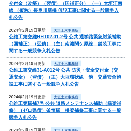
交付金（改築）（翌債）（国補正分） （一）大垣江南
線 （仮称）長良川新橋 仮設工事に関する一般競争入
札公告
2024年2月19日更新
大垣土木事務所
公維工第交維HHT02-01-2号 公共 通学路緊急対策補助
（国補正）（翌債）（主）南濃関ケ原線 舗装工事に
関する一般競争入札公告
2024年2月19日更新
大垣土木事務所
公維工第交維31-A012号 公共 防災・安全交付金（交
通安全）（翌債）（主）大垣環状線 他 交通安全施
設工事に関する一般競争入札公告
2024年2月19日更新
大垣土木事務所
公維工第橋補7号 公共 道路メンテナンス補助（橋梁補
修）（ゼロ県債）釜笛橋 橋梁補修工事に関する一般
競争入札公告
2024年2月19日更新
大垣土木事務所