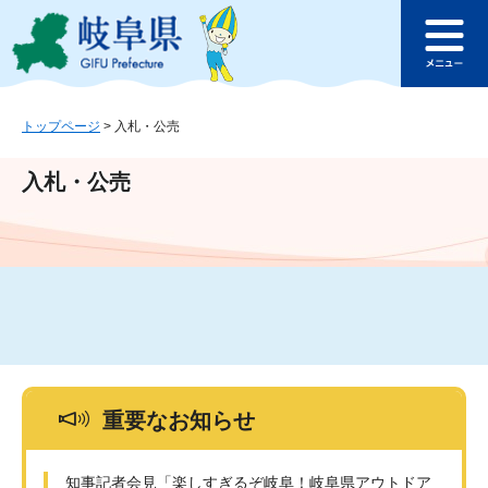
ペ
メ
このページの本文へ
ー
ニ
メ
ジ
ュ
ニ
の
ー
ュ
先
を
ー
頭
飛
トップページ
>
入札・公売
で
ば
す
し
入札・公売
。
て
本
文
へ
重要なお知らせ
知事記者会見「楽しすぎるぞ岐阜！岐阜県アウトドア