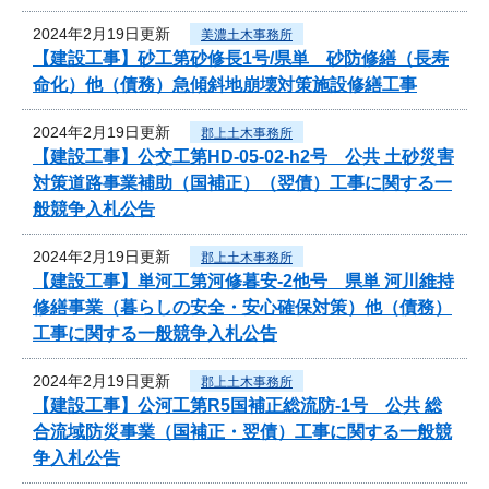
2024年2月19日更新
美濃土木事務所
【建設工事】砂工第砂修長1号/県単 砂防修繕（長寿
命化）他（債務）急傾斜地崩壊対策施設修繕工事
2024年2月19日更新
郡上土木事務所
【建設工事】公交工第HD-05-02-h2号 公共 土砂災害
対策道路事業補助（国補正）（翌債）工事に関する一
般競争入札公告
2024年2月19日更新
郡上土木事務所
【建設工事】単河工第河修暮安-2他号 県単 河川維持
修繕事業（暮らしの安全・安心確保対策）他（債務）
工事に関する一般競争入札公告
2024年2月19日更新
郡上土木事務所
【建設工事】公河工第R5国補正総流防-1号 公共 総
合流域防災事業（国補正・翌債）工事に関する一般競
争入札公告