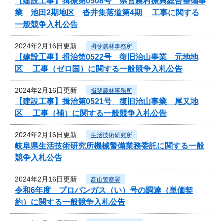
【建設工事】揖振第0508号 県営農村振興総合整備事
業 池田2期地区 沓井集落道第4期 工事に関する
一般競争入札公告
2024年2月16日更新
揖斐農林事務所
【建設工事】揖治第0522号 復旧治山事業 元地地
区 工事（ゼロ国）に関する一般競争入札公告
2024年2月16日更新
揖斐農林事務所
【建設工事】揖治第0521号 復旧治山事業 尾又地
区 工事（補）に関する一般競争入札公告
2024年2月16日更新
生活技術研究所
岐阜県生活技術研究所機械警備業務委託に関する一般
競争入札公告
2024年2月16日更新
高山警察署
令和6年度 プロパンガス（い）号の調達（単価契
約）に関する一般競争入札公告