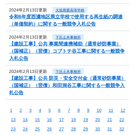
2024年2月13日更新
大垣商業高等学校
令和6年度西濃地区県立学校で使用する再生紙の調達
（単価契約）に関する一般競争入札公告
2024年2月13日更新
下呂土木事務所
【建設工事】公共 事業間連携補助（通常砂防事業）
（国補正）（翌債）コブトチ谷工事に関する一般競争
入札公告
2024年2月13日更新
下呂土木事務所
【建設工事】公共 防災・安全交付金（通常砂防事業）
（国補正）（翌債）和田洞谷工事に関する一般競争入
札公告
1
2
3
4
5
6
7
8
9
10
11
12
13
14
15
16
17
18
19
20
21
22
23
24
25
26
27
28
29
30
31
32