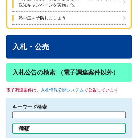
観光キャンペーンを実施」他
熱中症を予防しましょう
本
文
入札・公売
入札公告の検索 （電子調達案件以外）
電子調達案件は、
入札情報公開システム
で公告しています
キーワード検索
検
索
す
種類
る