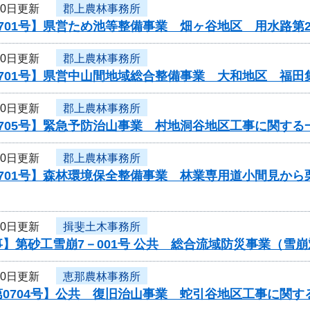
10日更新
郡上農林事務所
701号】県営ため池等整備事業 畑ヶ谷地区 用水路第
10日更新
郡上農林事務所
0701号】県営中山間地域総合整備事業 大和地区 福田
10日更新
郡上農林事務所
705号】緊急予防治山事業 村地洞谷地区工事に関する
10日更新
郡上農林事務所
0701号】森林環境保全整備事業 林業専用道小間見か
10日更新
揖斐土木事務所
】第砂工雪崩7－001号 公共 総合流域防災事業（雪
10日更新
恵那農林事務所
0704号】公共 復旧治山事業 蛇引谷地区工事に関す