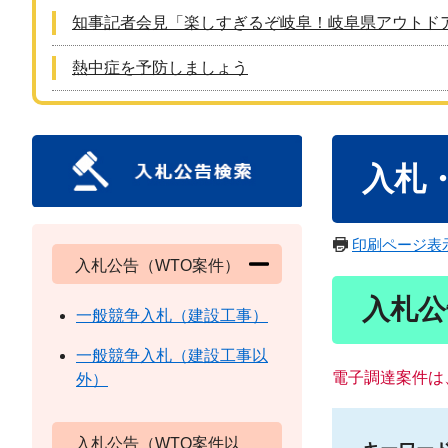
知事記者会見「楽しすぎるぞ岐阜！岐阜県アウトド
熱中症を予防しましょう
本
入札
文
印刷ページ表
入札公告（WTO案件）
入札公
一般競争入札（建設工事）
一般競争入札（建設工事以
電子調達案件は
外）
入札公告（WTO案件以