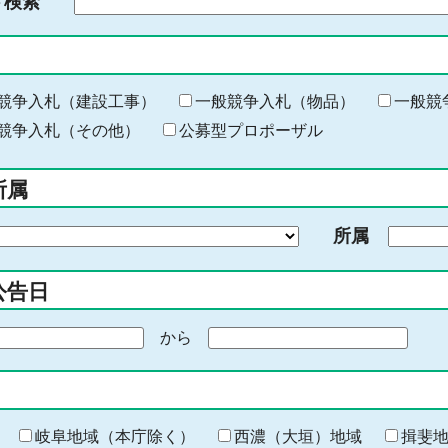
ド検索
検
索
す
る
キ
競争入札（建設工事）
一般競争入札（物品）
一般競
ー
競争入札（その他）
公募型プロポーザル
ワ
ー
所属
ド
を
所属
入
力
公告日
から
期
間
の
終
わ
岐阜地域（本庁除く）
西濃（大垣）地域
揖斐