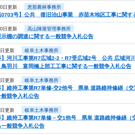
10日更新
恵那農林事務所
0703号】公共 復旧治山事業 赤苗木地区工事に関す
10日更新
高山陣屋管理事務所
展示棚の調達に関する一般競争入札公告
9日更新
岐阜土木事務所
】河川工事第R7広域2-2・R7受広域2号 公共 広域
 鳥羽川 富岡橋上部工工事に関する一般競争入札公告
9日更新
岐阜土木事務所
】維持工事第R7単修-交2他号 県単 道路維持修繕（
一般競争入札公告
9日更新
岐阜土木事務所
】維持工事第R7単修－交1他号 県単 道路維持修繕（
る一般競争入札公告