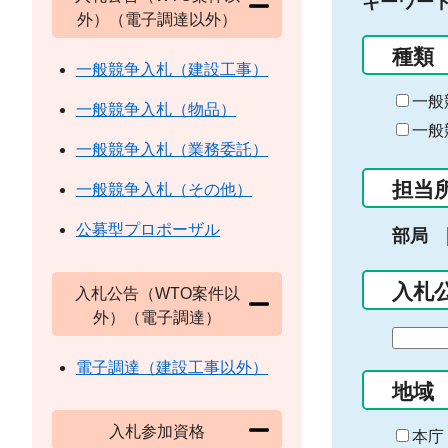
キーワー
外）（電子調達以外）
種類
一般競争入札（建設工事）
一般
一般競争入札（物品）
一般
一般競争入札（業務委託）
担当
一般競争入札（その他）
公募型プロポーザル
部局
入札
入札公告（WTO案件以
外）（電子調達）
期
間
電子調達（建設工事以外）
の
地域
始
入札参加資格
ま
本庁