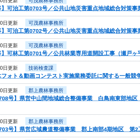
10日更新
可茂農林事務所
事】可治工第0703号／公共山地災害重点地域総合対策
10日更新
可茂農林事務所
事】可治工第0702号／公共山地災害重点地域総合対策
10日更新
可茂農林事務所
事】可林工第0701号／公共林業専用道開設工事（瀬戸
10日更新
技術検査課
木フォト＆動画コンテスト実施業務委託に関する一般競
10日更新
郡上農林事務所
708号】県営中山間地域総合整備事業 白鳥南東部地区
10日更新
郡上農林事務所
703号】県営広域農道整備事業 郡上南部4期地区 第2