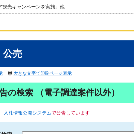
ア観光キャンペーンを実施」他
・公売
示
大きな文字で印刷ページ表示
告の検索 （電子調達案件以外）
、
入札情報公開システム
で公告しています