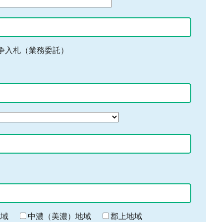
争入札（業務委託）
地域
中濃（美濃）地域
郡上地域