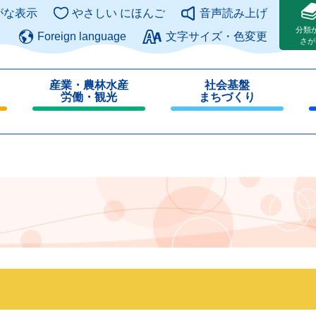
このページの本文へ
がな表示
やさしい にほんご
音声読み上げ
分類
Foreign language
文字サイズ・色変更
さが
産業・農林水産
社会基盤
労働・観光
まちづくり
閉
閉
じ
じ
る
る