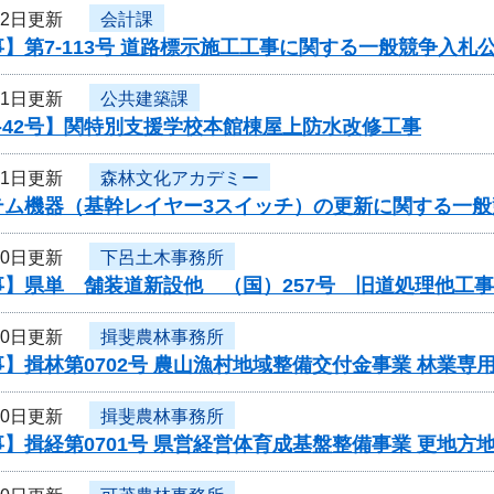
12日更新
会計課
】第7-113号 道路標示施工工事に関する一般競争入札
11日更新
公共建築課
-42号】関特別支援学校本館棟屋上防水改修工事
11日更新
森林文化アカデミー
テム機器（基幹レイヤー3スイッチ）の更新に関する一般
10日更新
下呂土木事務所
事】県単 舗装道新設他 （国）257号 旧道処理他工
10日更新
揖斐農林事務所
】揖林第0702号 農山漁村地域整備交付金事業 林業
10日更新
揖斐農林事務所
】揖経第0701号 県営経営体育成基盤整備事業 更地方