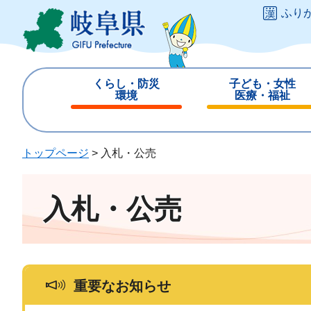
ペ
メ
ふり
ー
ニ
ジ
ュ
の
ー
先
を
くらし・防災
子ども・女性
頭
飛
環境
医療・福祉
で
ば
閉
閉
す
し
じ
じ
。
て
る
る
トップページ
>
入札・公売
本
文
へ
入札・公売
重要なお知らせ