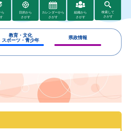
検索して
から
目的から
カレンダーから
組織から
さがす
す
さがす
さがす
さがす
教育・文化
県政情報
スポーツ・青少年
閉
閉
じ
じ
る
る