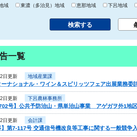
り
地域
東濃（多治見）地域
恵那地域
下呂地域
告一覧
12日更新
地域産業課
ターナショナル・ワイン＆スピリッツフェア出展業務委
12日更新
下呂農林事務所
702号】公共予防治山・県単治山事業 アゲガヲ外1地
12日更新
会計課
】第7-117号 交通信号機改良等工事に関する一般競争