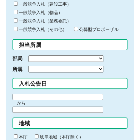
キ
一般競争入札（建設工事）
ー
一般競争入札（物品）
ワ
一般競争入札（業務委託）
ー
ド
一般競争入札（その他）
公募型プロポーザル
を
入
担当所属
力
部局
所属
入札公告日
期
から
間
期
の
間
始
地域
の
ま
終
り
わ
本庁
岐阜地域（本庁除く）