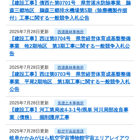
【建設工事】債西た第0701号 県営湛水防除事業 鵜
森三郷地区 鵜森三郷排水機場第5期（除塵機製作据
付）工事に関する一般競争入札公告
2025年7月28日更新
西濃農林事務所
【建設工事】西ほ第0704号 県営経営体育成基盤整備
事業 牧2期地区 第3期工事に関する一般競争入札公
告
2025年7月28日更新
西濃農林事務所
【建設工事】西ほ第0703号 県営経営体育成基盤整備
事業 平尾2期地区 第1期工事に関する一般競争入札
公告
2025年7月28日更新
美濃土木事務所
【建設工事】河工第局改4-3-1号/県単 河川局部改良事
業（債務） 掘削護岸工事
2025年7月28日更新
航空宇宙産業課
岐阜かかみがはら航空宇宙博物館宇宙エリアレイアウ