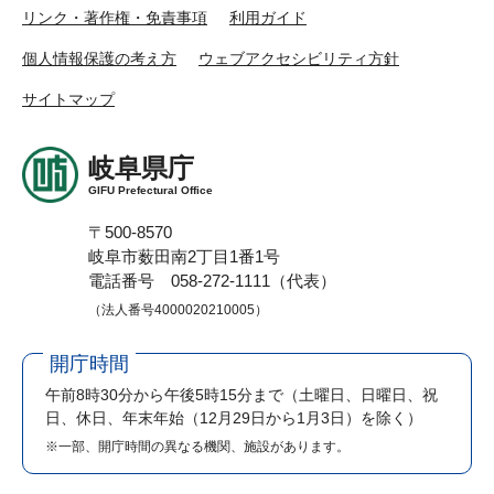
リンク・著作権・免責事項
利用ガイド
個人情報保護の考え方
ウェブアクセシビリティ方針
サイトマップ
岐阜県庁
GIFU Prefectural Office
〒500-8570
岐阜市薮田南2丁目1番1号
電話番号 058-272-1111（代表）
（法人番号4000020210005）
開庁時間
午前8時30分から午後5時15分まで
（土曜日、日曜日、祝
日、休日、年末年始（12月29日から1月3日）を除く）
※一部、開庁時間の異なる機関、施設があります。