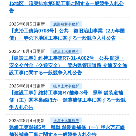
ね地区 暗渠排水第5期工事に関する一般競争入札公
告
2025年8月5日更新
恵那農林事務所
【恵治工債第0708号】公共 復旧治山事業（2カ年国
債） 寺の下地区工事に関する一般競争入札公告
2025年8月4日更新
岐阜土木事務所
【建設工事】維持工事第R7-31-A002号 公共 防災・
安全交付金（交通安全） 管内県管理道路 交通安全施
設工事に関する一般競争入札公告
2025年8月4日更新
岐阜土木事務所
【建設工事】維持工事第R7舗修-3号 県単 舗装道補
修（主）関本巣線ほか 舗装補修工事に関する一般競
争入札公告
2025年8月4日更新
大垣土木事務所
県維工第舗補5号 県単 舗装道補修（一）脛永万石線
舗装補修工事に関する一般競争入札公告