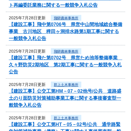
ト再編委託業務に関する一般競争入札公告
2025年7月28日更新
飛騨農林事務所
【建設工事】飛中第0706号 県営中山間地域総合整備
事業 古川地区 稗田ヶ洞排水路第1期工事に関する
一般競争入札公告
2025年7月28日更新
飛騨農林事務所
【建設工事】飛た第0702号 県営ため池等整備事業
久々野防災2期地区 第2期工事に関する一般競争入札
公告
2025年7月28日更新
郡上土木事務所
【建設工事】公交工第HM－07－02他号/公共 道路盛
土のり面防災対策補助事業工事に関する事後審査型一
般競争入札公告
2025年7月28日更新
郡上土木事務所
【建設工事】公交工第HT－05－02号/公共 通学路緊