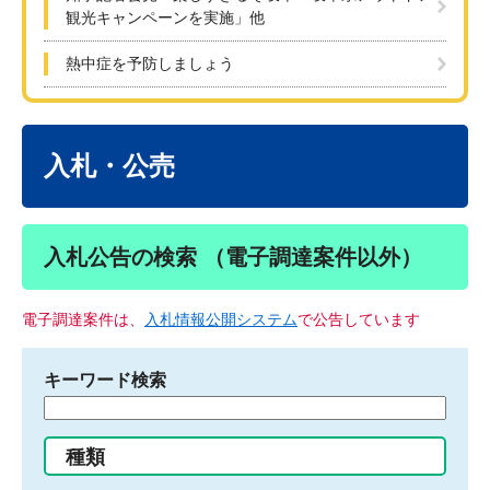
観光キャンペーンを実施」他
熱中症を予防しましょう
本
文
入札・公売
入札公告の検索 （電子調達案件以外）
電子調達案件は、
入札情報公開システム
で公告しています
キーワード検索
検
索
す
種類
る