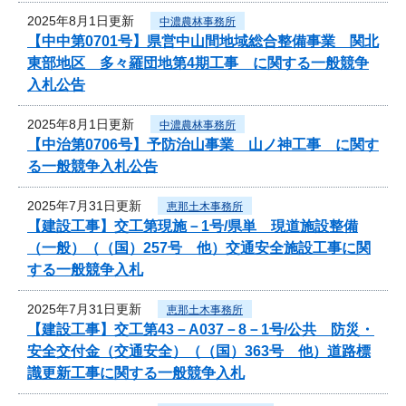
2025年8月1日更新
中濃農林事務所
【中中第0701号】県営中山間地域総合整備事業 関北
東部地区 多々羅団地第4期工事 に関する一般競争
入札公告
2025年8月1日更新
中濃農林事務所
【中治第0706号】予防治山事業 山ノ神工事 に関す
る一般競争入札公告
2025年7月31日更新
恵那土木事務所
【建設工事】交工第現施－1号/県単 現道施設整備
（一般）（（国）257号 他）交通安全施設工事に関
する一般競争入札
2025年7月31日更新
恵那土木事務所
【建設工事】交工第43－A037－8－1号/公共 防災・
安全交付金（交通安全）（（国）363号 他）道路標
識更新工事に関する一般競争入札