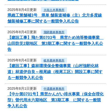
2025年8月4日更新
大垣土木事務所
県維工第舗補3号 県単 舗装道補修（主）北方多度線
舗装補修工事に関する一般競争入札公告
2025年8月4日更新
飛騨農林事務所
【建設工事】飛た第0703号 県営ため池等整備事業
山田防災2期地区 第3期工事に関する一般競争入札公
告
2025年8月4日更新
岐阜農林事務所
【建設工事】森林環境保全整備事業（山村強靭化林
道）林道伊自良～根尾線（根尾工区）開設工事に関す
る一般競争入札公告
2025年8月1日更新
中濃農林事務所
【中か第0701号】県営かんがい排水事業（保全合理化
型）曽代用水六期地区 第3期工事 に関する一般競
争入札公告