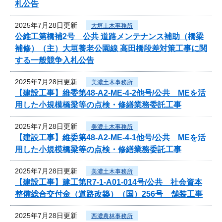
札公告
2025年7月28日更新
大垣土木事務所
公維工第橋補2号 公共 道路メンテナンス補助（橋梁
補修）（主）大垣養老公園線 高田橋段差対策工事に関
する一般競争入札公告
2025年7月28日更新
美濃土木事務所
【建設工事】維委第48-A2-ME-4-2他号/公共 MEを活
用した小規模橋梁等の点検・修繕業務委託工事
2025年7月28日更新
美濃土木事務所
【建設工事】維委第48-A2-ME-4-1他号/公共 MEを活
用した小規模橋梁等の点検・修繕業務委託工事
2025年7月28日更新
美濃土木事務所
【建設工事】建工第R7-1-A01-014号/公共 社会資本
整備総合交付金（道路改築）（国）256号 舗装工事
2025年7月28日更新
西濃農林事務所