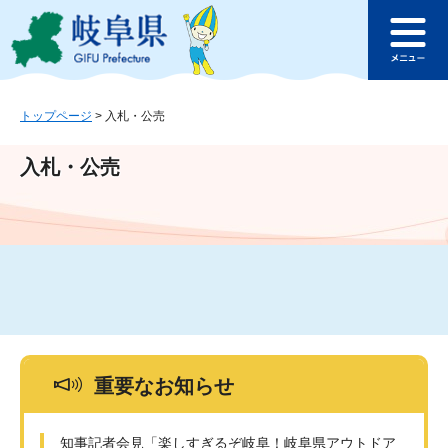
ペ
メ
このページの本文へ
ー
ニ
メ
ジ
ュ
ニ
の
ー
ュ
先
を
ー
頭
飛
トップページ
>
入札・公売
で
ば
す
し
入札・公売
。
て
本
文
へ
重要なお知らせ
知事記者会見「楽しすぎるぞ岐阜！岐阜県アウトドア