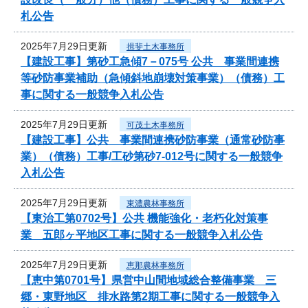
札公告
2025年7月29日更新
揖斐土木事務所
【建設工事】第砂工急傾7－075号 公共 事業間連携
等砂防事業補助（急傾斜地崩壊対策事業）（債務）工
事に関する一般競争入札公告
2025年7月29日更新
可茂土木事務所
【建設工事】公共 事業間連携砂防事業（通常砂防事
業）（債務）工事/工砂第砂7-012号に関する一般競争
入札公告
2025年7月29日更新
東濃農林事務所
【東治工第0702号】公共 機能強化・老朽化対策事
業 五郎ヶ平地区工事に関する一般競争入札公告
2025年7月29日更新
恵那農林事務所
【恵中第0701号】県営中山間地域総合整備事業 三
郷・東野地区 排水路第2期工事に関する一般競争入