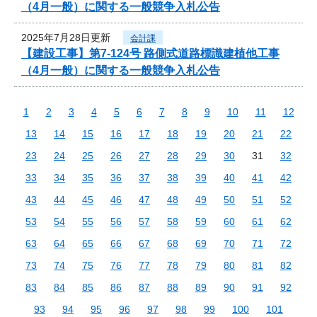
（4月一般）に関する一般競争入札公告
2025年7月28日更新
会計課
【建設工事】第7-124号 路側式道路標識建植他工事
（4月一般）に関する一般競争入札公告
1
2
3
4
5
6
7
8
9
10
11
12
13
14
15
16
17
18
19
20
21
22
23
24
25
26
27
28
29
30
31
32
33
34
35
36
37
38
39
40
41
42
43
44
45
46
47
48
49
50
51
52
53
54
55
56
57
58
59
60
61
62
63
64
65
66
67
68
69
70
71
72
73
74
75
76
77
78
79
80
81
82
83
84
85
86
87
88
89
90
91
92
93
94
95
96
97
98
99
100
101