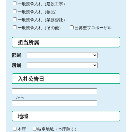
キ
一般競争入札（建設工事）
ー
一般競争入札（物品）
ワ
一般競争入札（業務委託）
ー
ド
一般競争入札（その他）
公募型プロポーザル
を
入
担当所属
力
部局
所属
入札公告日
期
から
間
期
の
間
始
地域
の
ま
終
り
わ
本庁
岐阜地域（本庁除く）