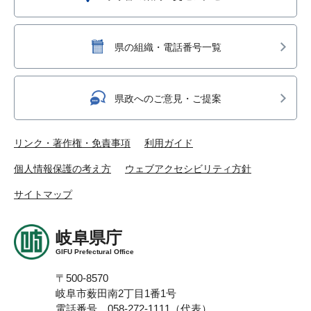
県の組織・電話番号一覧
県政へのご意見・ご提案
リンク・著作権・免責事項
利用ガイド
個人情報保護の考え方
ウェブアクセシビリティ方針
サイトマップ
岐阜県庁
GIFU Prefectural Office
〒500-8570
岐阜市薮田南2丁目1番1号
電話番号 058-272-1111（代表）