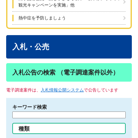
観光キャンペーンを実施」他
熱中症を予防しましょう
本
文
入札・公売
入札公告の検索 （電子調達案件以外）
電子調達案件は、
入札情報公開システム
で公告しています
キーワード検索
検
索
す
種類
る