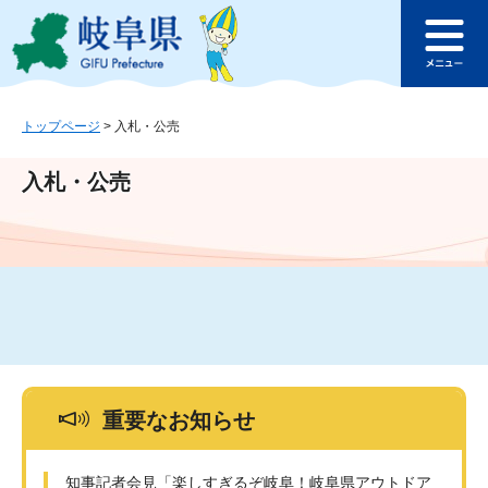
ペ
メ
このページの本文へ
ー
ニ
メ
ジ
ュ
ニ
の
ー
ュ
先
を
ー
頭
飛
トップページ
>
入札・公売
で
ば
す
し
入札・公売
。
て
本
文
へ
重要なお知らせ
知事記者会見「楽しすぎるぞ岐阜！岐阜県アウトドア