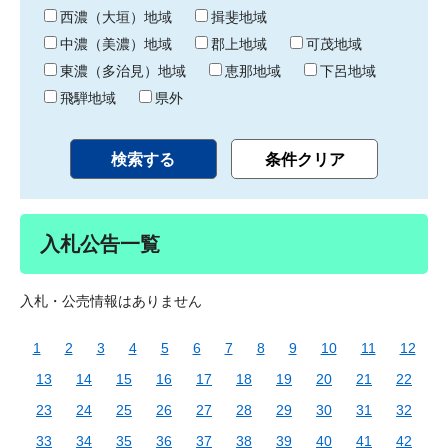
り
西濃（大垣）地域
揖斐地域
中濃（美濃）地域
郡上地域
可茂地域
東濃（多治見）地域
恵那地域
下呂地域
飛騨地域
県外
入札公告一覧
入札・公売情報はありません
1
2
3
4
5
6
7
8
9
10
11
12
13
14
15
16
17
18
19
20
21
22
23
24
25
26
27
28
29
30
31
32
33
34
35
36
37
38
39
40
41
42