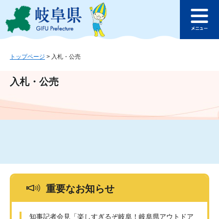
ペ
メ
このページの本文へ
ー
ニ
メ
ジ
ュ
ニ
の
ー
ュ
先
を
ー
頭
飛
トップページ
>
入札・公売
で
ば
す
し
入札・公売
。
て
本
文
へ
重要なお知らせ
知事記者会見「楽しすぎるぞ岐阜！岐阜県アウトドア