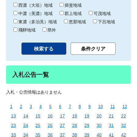
り
西濃（大垣）地域
揖斐地域
中濃（美濃）地域
郡上地域
可茂地域
東濃（多治見）地域
恵那地域
下呂地域
飛騨地域
県外
入札公告一覧
入札・公売情報はありません
1
2
3
4
5
6
7
8
9
10
11
12
13
14
15
16
17
18
19
20
21
22
23
24
25
26
27
28
29
30
31
32
33
34
35
36
37
38
39
40
41
42