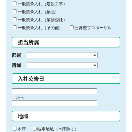
キ
一般競争入札（建設工事）
ー
一般競争入札（物品）
ワ
一般競争入札（業務委託）
ー
ド
一般競争入札（その他）
公募型プロポーザル
を
入
担当所属
力
部局
所属
入札公告日
期
から
間
期
の
間
始
地域
の
ま
終
り
わ
本庁
岐阜地域（本庁除く）