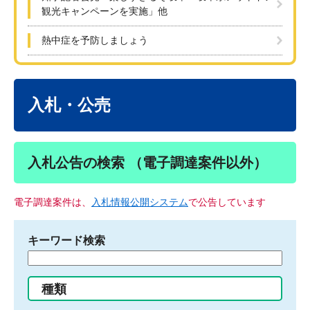
観光キャンペーンを実施」他
熱中症を予防しましょう
本
文
入札・公売
入札公告の検索 （電子調達案件以外）
電子調達案件は、
入札情報公開システム
で公告しています
キーワード検索
検
索
す
種類
る