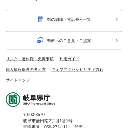
県の組織・電話番号一覧
県政へのご意見・ご提案
リンク・著作権・免責事項
利用ガイド
個人情報保護の考え方
ウェブアクセシビリティ方針
サイトマップ
岐阜県庁
GIFU Prefectural Office
〒500-8570
岐阜市薮田南2丁目1番1号
電話番号 058-272-1111（代表）