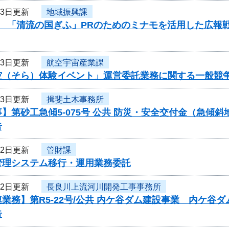
13日更新
地域振興課
度 「清流の国ぎふ」PRのためのミナモを活用した広報
13日更新
航空宇宙産業課
空（そら）体験イベント」運営委託業務に関する一般競
13日更新
揖斐土木事務所
】第砂工急傾5-075号 公共 防災・安全交付金（急傾
告
12日更新
管財課
管理システム移行・運用業務委託
12日更新
長良川上流河川開発工事事務所
業務】第R5-22号/公共 内ケ谷ダム建設事業 内ケ
告