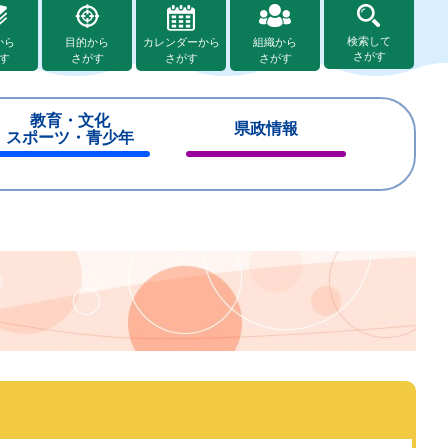
検索して
から
目的から
カレンダーから
組織から
さがす
す
さがす
さがす
さがす
教育・文化
県政情報
スポーツ・青少年
閉
閉
じ
じ
る
る