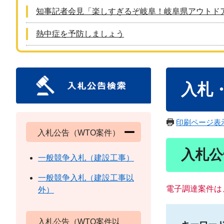
知事記者会見「楽しすぎるぞ岐阜！岐阜県アウトド
熱中症を予防しましょう
本
入札
文
印刷ページ表
入札公告（WTO案件）
入札公
一般競争入札（建設工事）
一般競争入札（建設工事以
電子調達案件は
外）
入札公告（WTO案件以