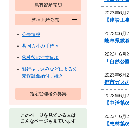
県有資産売却
2023年6月
【建設工
差押財産公売
2023年6月
公売情報
岐阜県総
共同入札の手続き
2023年6月
落札後の注意事項
「自然公
銀行振り込みなどによる公
2023年6月
売保証金納付手続き
都市ガス
指定管理者の募集
2023年6月
【中治第0
このページを見ている人は
2023年6月
こんなページも見ています
【恵林第0