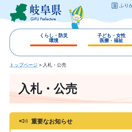
ペ
メ
ふり
ー
ニ
ジ
ュ
の
ー
先
を
くらし・防災
子ども・女性
頭
飛
環境
医療・福祉
で
ば
閉
閉
す
し
じ
じ
。
て
る
る
トップページ
>
入札・公売
本
文
へ
入札・公売
重要なお知らせ