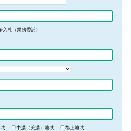
争入札（業務委託）
地域
中濃（美濃）地域
郡上地域