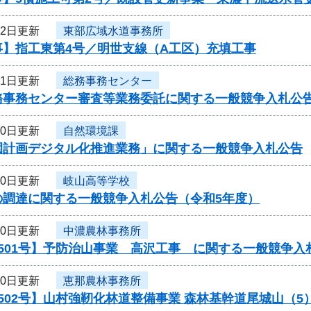
22日更新
東部広域水道事務所
事】指工東第4号／明世支線（A工区）充填工事
21日更新
総務事務センター
務事務センター審査等業務委託に関する一般競争入札公
20日更新
自然環境課
園計画デジタル化推進業務」に関する一般競争入札公告
20日更新
岐山高等学校
の調達に関する一般競争入札公告（令和5年度）
20日更新
中濃農林事務所
501号】予防治山事業 高沢工事 に関する一般競争入
20日更新
恵那農林事務所
502号】山村強靭化林道整備事業 森林基幹道尾城山（