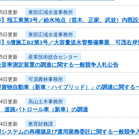
15日更新
東部広域水道事務所
事】指工東第3号／給水地点（苗木、正家、武並）内既設
15日更新
東部広域水道事務所
】5債施工B2第3号／大容量送水管整備事業 可茂右岸第
15日更新
産業技術総合センター
吸音率測定装置の調達に関する一般競争入札公告
14日更新
可茂農林事務所
型貨物自動車（新車・ハイブリッド）」の調達に関する
14日更新
高山土木事務所
度 道路パトロール車（新車）の調達
14日更新
教育財務課
理システムの再構築及び運用業務委託に関する一般競争