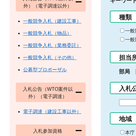
キーワー
外）（電子調達以外）
種類
一般競争入札（建設工事）
一般
一般競争入札（物品）
一般
一般競争入札（業務委託）
担当
一般競争入札（その他）
公募型プロポーザル
部局
入札
入札公告（WTO案件以
外）（電子調達）
期
間
電子調達（建設工事以外）
の
地域
始
入札参加資格
ま
本庁