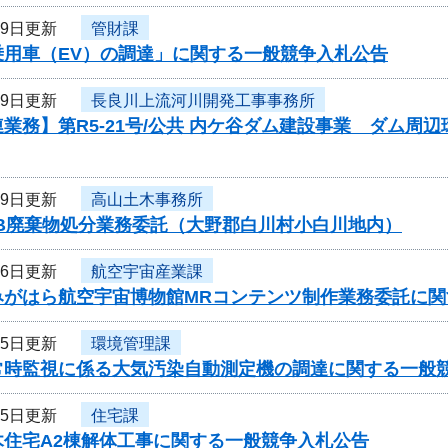
19日更新
管財課
乗用車（EV）の調達」に関する一般競争入札公告
19日更新
長良川上流河川開発工事事務所
業務】第R5-21号/公共 内ケ谷ダム建設事業 ダム
19日更新
高山土木事務所
CB廃棄物処分業務委託（大野郡白川村小白川地内）
16日更新
航空宇宙産業課
みがはら航空宇宙博物館MRコンテンツ制作業務委託に関
15日更新
環境管理課
常時監視に係る大気汚染自動測定機の調達に関する一般
15日更新
住宅課
木住宅A2棟解体工事に関する一般競争入札公告