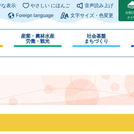
このページの本文へ
がな表示
やさしい にほんご
音声読み上げ
分類
Foreign language
文字サイズ・色変更
さが
産業・農林水産
社会基盤
労働・観光
まちづくり
閉
閉
じ
じ
る
る