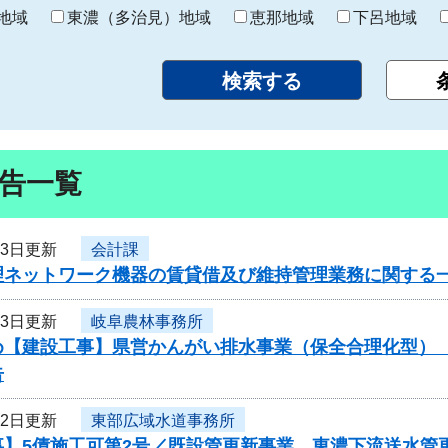
り
地域
東濃（多治見）地域
恵那地域
下呂地域
告一覧
23日更新
会計課
理ネットワーク機器の賃貸借及び維持管理業務に関する
23日更新
岐阜農林事務所
め【建設工事】県営かんがい排水事業（保全合理化型）
告
22日更新
東部広域水道事務所
事】5債施工可第2号／既設管更新事業 東濃下流送水管