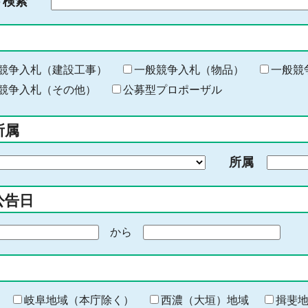
ド検索
検
索
す
る
キ
競争入札（建設工事）
一般競争入札（物品）
一般競
ー
競争入札（その他）
公募型プロポーザル
ワ
ー
所属
ド
を
所属
入
力
公告日
から
期
間
の
終
わ
岐阜地域（本庁除く）
西濃（大垣）地域
揖斐