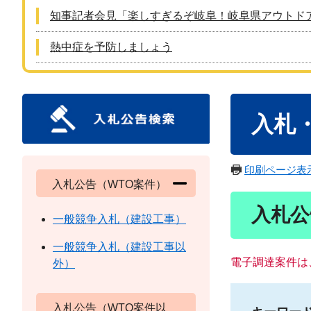
知事記者会見「楽しすぎるぞ岐阜！岐阜県アウトド
熱中症を予防しましょう
本
入札
文
印刷ページ表
入札公告（WTO案件）
入札公
一般競争入札（建設工事）
一般競争入札（建設工事以
電子調達案件は
外）
入札公告（WTO案件以