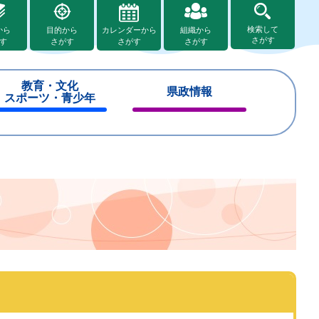
検索して
から
目的から
カレンダーから
組織から
さがす
す
さがす
さがす
さがす
教育・文化
県政情報
スポーツ・青少年
閉
閉
じ
じ
る
る