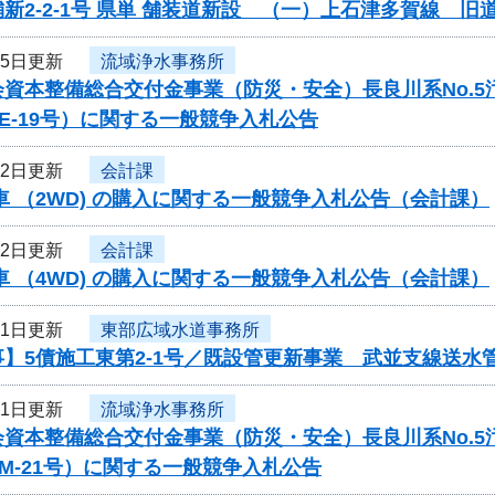
新2-2-1号 県単 舗装道新設 （一）上石津多賀線 
25日更新
流域浄水事務所
会資本整備総合交付金事業（防災・安全）長良川系No.
-PE-19号）に関する一般競争入札公告
22日更新
会計課
車 （2WD) の購入に関する一般競争入札公告（会計課）
22日更新
会計課
車 （4WD) の購入に関する一般競争入札公告（会計課）
21日更新
東部広域水道事務所
】5債施工東第2-1号／既設管更新事業 武並支線送水管
21日更新
流域浄水事務所
会資本整備総合交付金事業（防災・安全）長良川系No.
-PM-21号）に関する一般競争入札公告