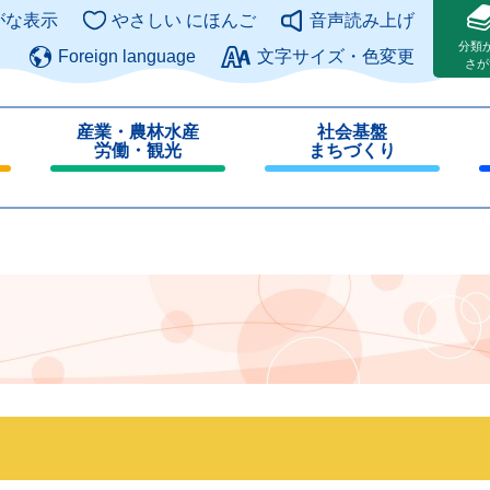
このページの本文へ
がな表示
やさしい にほんご
音声読み上げ
分類
Foreign language
文字サイズ・色変更
さが
産業・農林水産
社会基盤
労働・観光
まちづくり
閉
閉
じ
じ
る
る