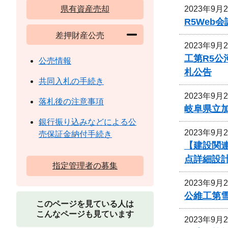
2023年9月
県有資産売却
R5We
差押財産公売
2023年9月
工第R5
公売情報
札公告
共同入札の手続き
2023年9月
落札後の注意事項
岐阜県立
銀行振り込みなどによる公
2023年9月
売保証金納付手続き
【建設関連
点詳細設
指定管理者の募集
2023年9月
公維工第雪
このページを見ている人は
こんなページも見ています
2023年9月