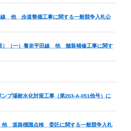
原青野線 他 歩道整備工事に関する一般競争入札公
対策）（一）養老平田線 他 舗装補修工事に関す
場耐水化対策工事（第203-A-051他号）に
）他 道路標識点検 委託に関する一般競争入札