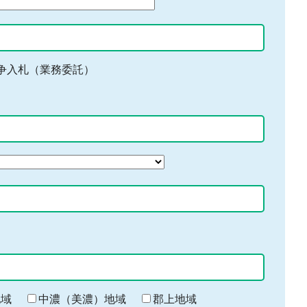
争入札（業務委託）
地域
中濃（美濃）地域
郡上地域