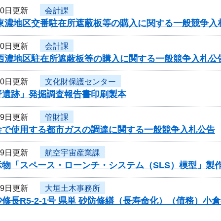
20日更新
会計課
・東濃地区交番駐在所遮蔽板等の購入に関する一般競争入
20日更新
会計課
・西濃地区駐在所遮蔽板等の購入に関する一般競争入札公
20日更新
文化財保護センター
野遺跡」発掘調査報告書印刷製本
19日更新
管財課
舎で使用する都市ガスの調達に関する一般競争入札公告
19日更新
航空宇宙産業課
示物「スペース・ローンチ・システム（SLS）模型」製
19日更新
大垣土木事務所
修長R5-2-1号 県単 砂防修繕（長寿命化）（債務）