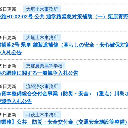
19日更新
大垣土木事務所
維HT-02-02号 公共 通学路緊急対策補助（一）栗
19日更新
大垣土木事務所
舗補暮2号 県単 舗装道補修（暮らしの安全・安心確保
争入札公告
19日更新
恵那農業高等学校
鏡の調達に関する一般競争入札公告
19日更新
流域浄水事務所
資本整備総合交付金事業（防災・安全）（重点）川島ポンプ
般競争入札公告
19日更新
可茂土木事務所
連業務】公共 防災・安全交付金（交通安全施設等整備