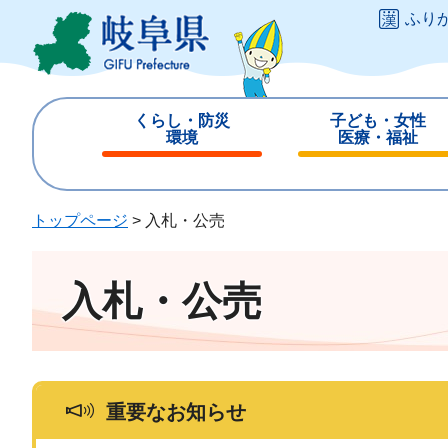
ペ
メ
ふり
ー
ニ
ジ
ュ
の
ー
先
を
くらし・防災
子ども・女性
頭
飛
環境
医療・福祉
で
ば
閉
閉
す
し
じ
じ
。
て
る
る
トップページ
>
入札・公売
本
文
へ
入札・公売
重要なお知らせ