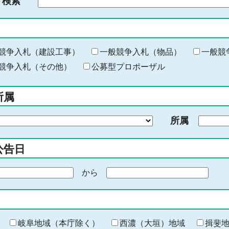
ド検索
検
索
す
る
キ
競争入札（建設工事）
一般競争入札（物品）
一般競
ー
競争入札（その他）
公募型プロポーザル
ワ
ー
所属
ド
を
所属
入
力
公告日
から
期
間
の
終
わ
岐阜地域（本庁除く）
西濃（大垣）地域
揖斐