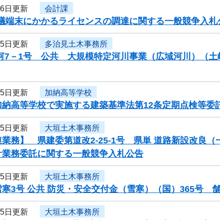
26日更新
会計課
b会議端末にかかるライセンスの調達に関する一般競争入
25日更新
多治見土木事務所
公河7－1号 公共 大規模特定河川事業（広域河川）（
25日更新
加納高等学校
加納高等学校で実施する建築基準法第12条定期点検等委
25日更新
大垣土木事務所
業務】 県建委第道改2-25-1号 県単 道路新設改良（
計業務委託に関する一般競争入札公告
25日更新
大垣土木事務所
寒3号 公共 防災・安全交付金（雪寒）（国）365号
25日更新
大垣土木事務所