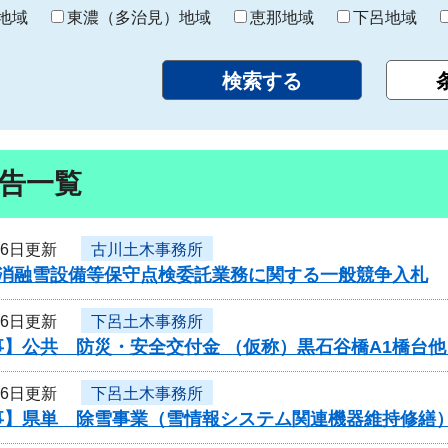
り
地域
東濃（多治見）地域
恵那地域
下呂地域
告一覧
26日更新
古川土木事務所
度消融雪設備等保守点検委託業務に関する一般競争入札
26日更新
下呂土木事務所
】公共 防災・安全交付金 （仮称）黒石谷橋A1橋台他
26日更新
下呂土木事務所
事】県単 除雪事業（雪情報システム関連機器維持修繕