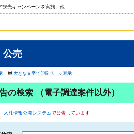
ア観光キャンペーンを実施」他
・公売
示
大きな文字で印刷ページ表示
告の検索 （電子調達案件以外）
、
入札情報公開システム
で公告しています