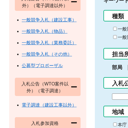
キーワー
外）（電子調達以外）
種類
一般競争入札（建設工事）
一般
一般競争入札（物品）
一般
一般競争入札（業務委託）
担当
一般競争入札（その他）
公募型プロポーザル
部局
入札
入札公告（WTO案件以
外）（電子調達）
期
間
電子調達（建設工事以外）
の
地域
始
入札参加資格
ま
本庁