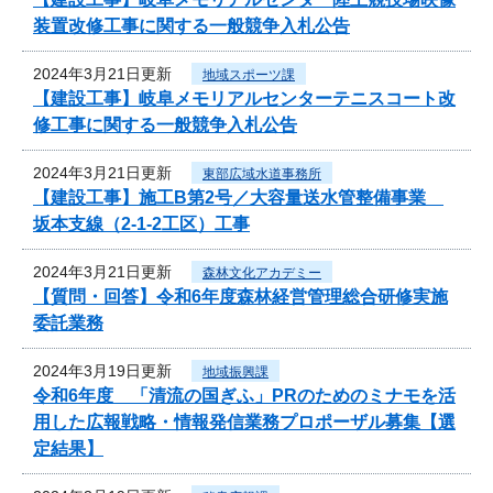
装置改修工事に関する一般競争入札公告
2024年3月21日更新
地域スポーツ課
【建設工事】岐阜メモリアルセンターテニスコート改
修工事に関する一般競争入札公告
2024年3月21日更新
東部広域水道事務所
【建設工事】施工B第2号／大容量送水管整備事業
坂本支線（2-1-2工区）工事
2024年3月21日更新
森林文化アカデミー
【質問・回答】令和6年度森林経営管理総合研修実施
委託業務
2024年3月19日更新
地域振興課
令和6年度 「清流の国ぎふ」PRのためのミナモを活
用した広報戦略・情報発信業務プロポーザル募集【選
定結果】