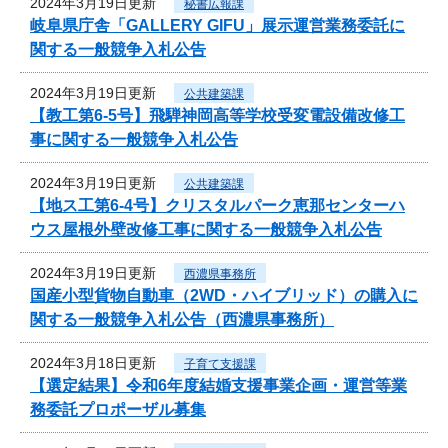
2024年3月19日更新
秘書広報課
岐阜県庁舎「GALLERY GIFU」展示運営業務委託に
関する一般競争入札公告
2024年3月19日更新
公共建築課
【教工第6-5号】飛騨神岡高等学校受変電設備改修工
事に関する一般競争入札公告
2024年3月19日更新
公共建築課
【地ス工第6-4号】クリスタルパーク恵那センターハ
ウス屋根外壁改修工事に関する一般競争入札公告
2024年3月19日更新
西濃県事務所
国産小型貨物自動車（2WD・ハイブリッド）の購入に
関する一般競争入札公告（西濃県事務所）
2024年3月18日更新
子育て支援課
【選定結果】令和6年度結婚支援事業企画・運営等業
務委託プロポーザル募集