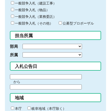
キ
一般競争入札（建設工事）
ー
一般競争入札（物品）
ワ
一般競争入札（業務委託）
ー
ド
一般競争入札（その他）
公募型プロポーザル
を
入
担当所属
力
部局
所属
入札公告日
期
から
間
期
の
間
始
地域
の
ま
終
り
わ
本庁
岐阜地域（本庁除く）