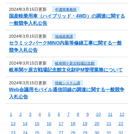
2024年3月15日更新
中濃県事務所
国産軽乗用車（ハイブリッド・4WD）の調達に関する
一般競争入札公告
2024年3月15日更新
地域産業課
セラミックパークMINO内装等修繕工事に関する一般
競争入札公告
2024年3月15日更新
岐阜関ケ原古戦場記念館
岐阜関ケ原古戦場記念館文化財IPM管理業務について
2024年3月15日更新
情報システム課
Web会議用モバイル通信回線の調達に関する一般競争
入札公告
1
2
3
4
5
6
7
8
9
10
11
12
13
14
15
16
17
18
19
20
21
22
23
24
25
26
27
28
29
30
31
32