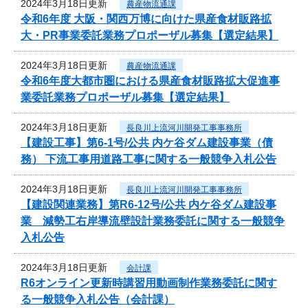
2024年3月18日更新
農産物流通課
令和6年度 大阪・関西万博に向けた県産食材販路拡
大・PR事業委託業務プロポーザル募集【選定結果】
2024年3月18日更新
農産物流通課
令和6年度大都市圏における県産食材販路拡大促進事
業委託業務プロポーザル募集【選定結果】
2024年3月18日更新
長良川上流河川開発工事事務所
【建設工事】第6-1号/公共 内ケ谷ダム建設事業（債
務） 下流工事用道路工事に関する一般競争入札公告
2024年3月18日更新
長良川上流河川開発工事事務所
【建設関連業務】第R6-12号/公共 内ケ谷ダム建設事
業 減勢工右岸導流壁設計業務委託に関する一般競争
入札公告
2024年3月18日更新
会計課
R6オンライン更新時講習用動画制作業務委託に関す
る一般競争入札公告（会計課）