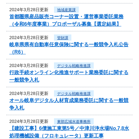
2024年3月28日更新
地域産業課
首都圏県産品販売コーナー設置・運営事業委託業務
（令和6年度事業）プロポーザル募集【選定結果】
2024年3月28日更新
管財課
岐阜県県有自動車任意保険に関する一般競争入札公告
（R6）
2024年3月28日更新
デジタル戦略推進課
行政手続オンライン化推進サポート業務委託に関する
一般競争入札
2024年3月28日更新
デジタル戦略推進課
オール岐阜デジタル人材育成業務委託に関する一般競
争入札
2024年3月28日更新
東部広域水道事務所
【建設工事】6債施工東第5号／中津川浄水場No.7,8水
処理機械設備（フロキュレータ）更新工事