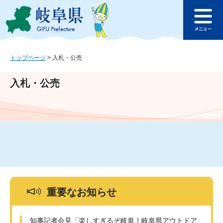
ペ
メ
このページの本文へ
ー
ニ
メ
ジ
ュ
ニ
の
ー
ュ
先
を
ー
頭
飛
トップページ
>
入札・公売
で
ば
す
し
入札・公売
。
て
本
文
へ
重要なお知らせ
知事記者会見「楽しすぎるぞ岐阜！岐阜県アウトドア