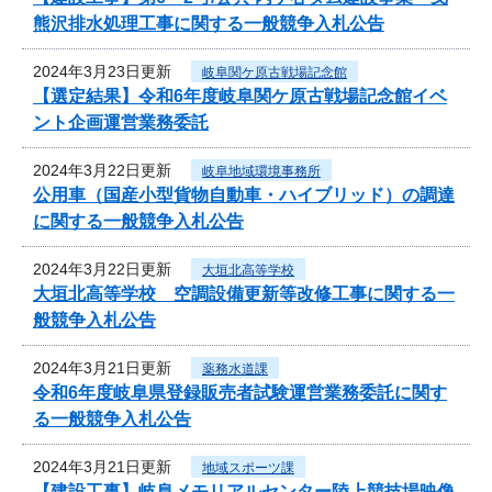
熊沢排水処理工事に関する一般競争入札公告
2024年3月23日更新
岐阜関ケ原古戦場記念館
【選定結果】令和6年度岐阜関ケ原古戦場記念館イベ
ント企画運営業務委託
2024年3月22日更新
岐阜地域環境事務所
公用車（国産小型貨物自動車・ハイブリッド）の調達
に関する一般競争入札公告
2024年3月22日更新
大垣北高等学校
大垣北高等学校 空調設備更新等改修工事に関する一
般競争入札公告
2024年3月21日更新
薬務水道課
令和6年度岐阜県登録販売者試験運営業務委託に関す
る一般競争入札公告
2024年3月21日更新
地域スポーツ課
【建設工事】岐阜メモリアルセンター陸上競技場映像