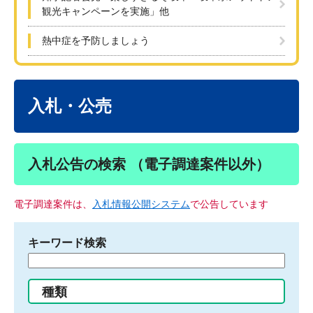
観光キャンペーンを実施」他
熱中症を予防しましょう
本
文
入札・公売
入札公告の検索 （電子調達案件以外）
電子調達案件は、
入札情報公開システム
で公告しています
キーワード検索
検
索
す
種類
る