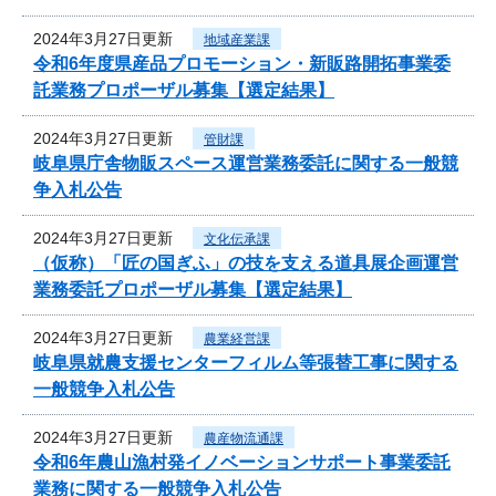
2024年3月27日更新
地域産業課
令和6年度県産品プロモーション・新販路開拓事業委
託業務プロポーザル募集【選定結果】
2024年3月27日更新
管財課
岐阜県庁舎物販スペース運営業務委託に関する一般競
争入札公告
2024年3月27日更新
文化伝承課
（仮称）「匠の国ぎふ」の技を支える道具展企画運営
業務委託プロポーザル募集【選定結果】
2024年3月27日更新
農業経営課
岐阜県就農支援センターフィルム等張替工事に関する
一般競争入札公告
2024年3月27日更新
農産物流通課
令和6年農山漁村発イノベーションサポート事業委託
業務に関する一般競争入札公告