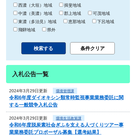
り
西濃（大垣）地域
揖斐地域
中濃（美濃）地域
郡上地域
可茂地域
東濃（多治見）地域
恵那地域
下呂地域
飛騨地域
県外
入札公告一覧
2024年3月29日更新
環境管理課
令和6年度ダイオキシン類常時監視事業業務委託に関
する一般競争入札公告
2024年3月29日更新
環境生活政策課
令和6年度脱炭素社会ぎふを支える人づくりツアー事
業業務委託プロポーザル募集【選考結果】