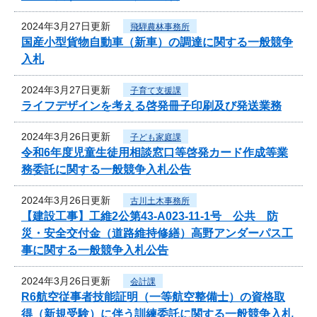
2024年3月27日更新
飛騨農林事務所
国産小型貨物自動車（新車）の調達に関する一般競争
入札
2024年3月27日更新
子育て支援課
ライフデザインを考える啓発冊子印刷及び発送業務
2024年3月26日更新
子ども家庭課
令和6年度児童生徒用相談窓口等啓発カード作成等業
務委託に関する一般競争入札公告
2024年3月26日更新
古川土木事務所
【建設工事】工維2公第43-A023-11-1号 公共 防
災・安全交付金（道路維持修繕）高野アンダーパス工
事に関する一般競争入札公告
2024年3月26日更新
会計課
R6航空従事者技能証明（一等航空整備士）の資格取
得（新規受験）に伴う訓練委託に関する一般競争入札