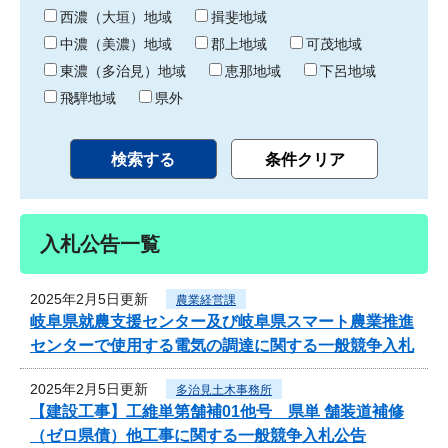
り
西濃（大垣）地域
揖斐地域
中濃（美濃）地域
郡上地域
可茂地域
東濃（多治見）地域
恵那地域
下呂地域
飛騨地域
県外
入札公告一覧
2025年2月5日更新
農業経営課
岐阜県就農支援センター及び岐阜県スマート農業推進
センターで使用する電気の調達に関する一般競争入札
2025年2月5日更新
多治見土木事務所
【建設工事】工維単第舗補01他号 県単 舗装道補修
（ゼロ県債）他工事に関する一般競争入札公告