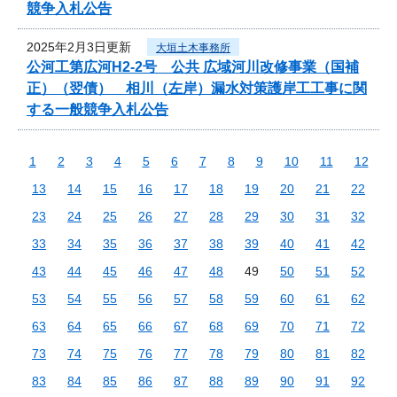
競争入札公告
2025年2月3日更新
大垣土木事務所
公河工第広河H2-2号 公共 広域河川改修事業（国補
正）（翌債） 相川（左岸）漏水対策護岸工工事に関
する一般競争入札公告
1
2
3
4
5
6
7
8
9
10
11
12
13
14
15
16
17
18
19
20
21
22
23
24
25
26
27
28
29
30
31
32
33
34
35
36
37
38
39
40
41
42
43
44
45
46
47
48
49
50
51
52
53
54
55
56
57
58
59
60
61
62
63
64
65
66
67
68
69
70
71
72
73
74
75
76
77
78
79
80
81
82
83
84
85
86
87
88
89
90
91
92