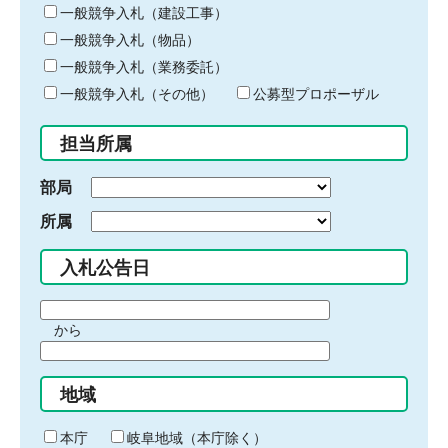
キ
一般競争入札（建設工事）
ー
一般競争入札（物品）
ワ
一般競争入札（業務委託）
ー
ド
一般競争入札（その他）
公募型プロポーザル
を
入
担当所属
力
部局
所属
入札公告日
期
から
間
期
の
間
始
地域
の
ま
終
り
わ
本庁
岐阜地域（本庁除く）