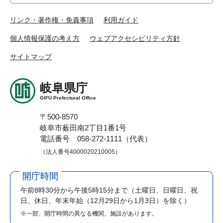
リンク・著作権・免責事項
利用ガイド
個人情報保護の考え方
ウェブアクセシビリティ方針
サイトマップ
岐阜県庁
GIFU Prefectural Office
〒500-8570
岐阜市薮田南2丁目1番1号
電話番号 058-272-1111（代表）
（法人番号4000020210005）
開庁時間
午前8時30分から午後5時15分まで
（土曜日、日曜日、祝
日、休日、年末年始（12月29日から1月3日）を除く）
※一部、開庁時間の異なる機関、施設があります。