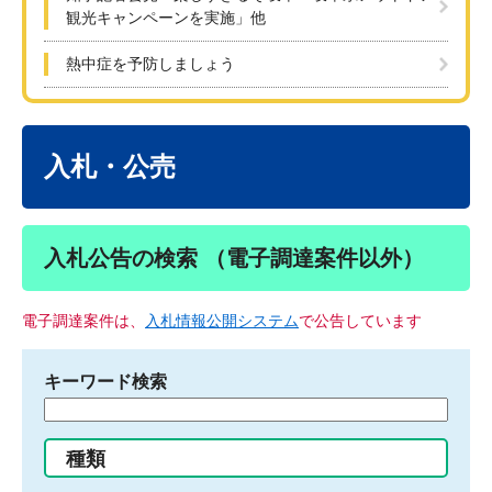
観光キャンペーンを実施」他
熱中症を予防しましょう
本
文
入札・公売
入札公告の検索 （電子調達案件以外）
電子調達案件は、
入札情報公開システム
で公告しています
キーワード検索
検
索
す
種類
る