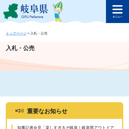
ペ
メ
このページの本文へ
ー
ニ
メ
ジ
ュ
ニ
の
ー
ュ
先
を
ー
頭
飛
トップページ
>
入札・公売
で
ば
す
し
入札・公売
。
て
本
文
へ
重要なお知らせ
知事記者会見「楽しすぎるぞ岐阜！岐阜県アウトドア