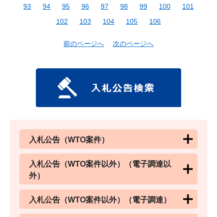
93
94
95
96
97
98
99
100
101
102
103
104
105
106
前のページへ
次のページへ
入札公告（WTO案件）
入札公告（WTO案件以外）（電子調達以
外）
入札公告（WTO案件以外）（電子調達）