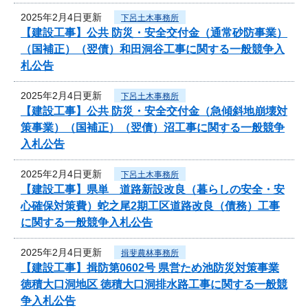
2025年2月4日更新
下呂土木事務所
【建設工事】公共 防災・安全交付金（通常砂防事業）
（国補正）（翌債）和田洞谷工事に関する一般競争入
札公告
2025年2月4日更新
下呂土木事務所
【建設工事】公共 防災・安全交付金（急傾斜地崩壊対
策事業）（国補正）（翌債）沼工事に関する一般競争
入札公告
2025年2月4日更新
下呂土木事務所
【建設工事】県単 道路新設改良（暮らしの安全・安
心確保対策費）蛇之尾2期工区道路改良（債務）工事
に関する一般競争入札公告
2025年2月4日更新
揖斐農林事務所
【建設工事】揖防第0602号 県営ため池防災対策事業
徳積大口洞地区 徳積大口洞排水路工事に関する一般競
争入札公告