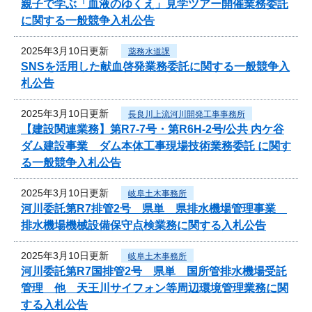
親子で学ぶ「血液のゆくえ」見学ツアー開催業務委託
に関する一般競争入札公告
2025年3月10日更新
薬務水道課
SNSを活用した献血啓発業務委託に関する一般競争入
札公告
2025年3月10日更新
長良川上流河川開発工事事務所
【建設関連業務】第R7-7号・第R6H-2号/公共 内ケ谷
ダム建設事業 ダム本体工事現場技術業務委託 に関す
る一般競争入札公告
2025年3月10日更新
岐阜土木事務所
河川委託第R7排管2号 県単 県排水機場管理事業
排水機場機械設備保守点検業務に関する入札公告
2025年3月10日更新
岐阜土木事務所
河川委託第R7国排管2号 県単 国所管排水機場受託
管理 他 天王川サイフォン等周辺環境管理業務に関
する入札公告