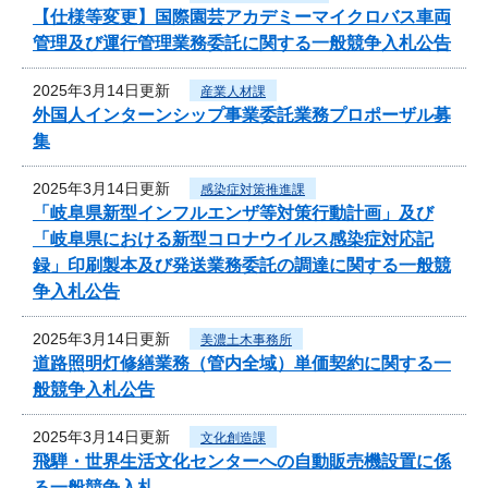
【仕様等変更】国際園芸アカデミーマイクロバス車両
管理及び運行管理業務委託に関する一般競争入札公告
2025年3月14日更新
産業人材課
外国人インターンシップ事業委託業務プロポーザル募
集
2025年3月14日更新
感染症対策推進課
「岐阜県新型インフルエンザ等対策行動計画」及び
「岐阜県における新型コロナウイルス感染症対応記
録」印刷製本及び発送業務委託の調達に関する一般競
争入札公告
2025年3月14日更新
美濃土木事務所
道路照明灯修繕業務（管内全域）単価契約に関する一
般競争入札公告
2025年3月14日更新
文化創造課
飛騨・世界生活文化センターへの自動販売機設置に係
る一般競争入札