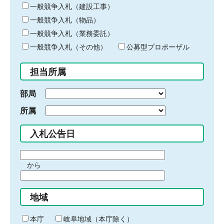
キ
一般競争入札（建設工事）
ー
一般競争入札（物品）
ワ
一般競争入札（業務委託）
ー
ド
一般競争入札（その他）
公募型プロポーザル
を
入
担当所属
力
部局
所属
入札公告日
期
から
間
期
の
間
始
地域
の
ま
終
り
わ
本庁
岐阜地域（本庁除く）