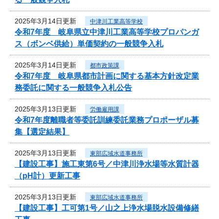
2025年3月14日更新
中津川工業高等学校
令和7年度 岐阜県立中津川工業高等学校プロパンガ
ス（ボンベ供給）単価契約の一般競争入札
2025年3月14日更新
都市政策課
令和7年度 岐阜県都市計画に関する基本方針改定業
務委託に関する一般競争入札公告
2025年3月13日更新
労働雇用課
令和7年度離職者等委託訓練委託業務プロポーザル募
集【選定結果】
2025年3月13日更新
東部広域水道事務所
【建設工事】施工東第6号／中津川浄水場等水質計器
（pH計）更新工事
2025年3月13日更新
東部広域水道事務所
【建設工事】工可第1号／山之上浄水場脱水設備修繕