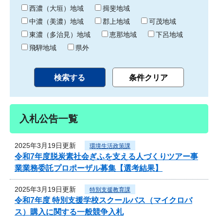
り
西濃（大垣）地域
揖斐地域
中濃（美濃）地域
郡上地域
可茂地域
東濃（多治見）地域
恵那地域
下呂地域
飛騨地域
県外
入札公告一覧
2025年3月19日更新
環境生活政策課
令和7年度脱炭素社会ぎふを支える人づくりツアー事
業業務委託プロポーザル募集【選考結果】
2025年3月19日更新
特別支援教育課
令和7年度 特別支援学校スクールバス（マイクロバ
ス）購入に関する一般競争入札