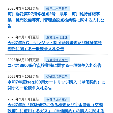
2025年3月10日更新
岐阜土木事務所
河川委託第R7河修樋点2号 県単 河川維持修繕事
業 樋門設備等河川管理施設点検業務に関する入札公
告
2025年3月10日更新
森林活用推進課
令和7年度G－クレジット制度登録審査及び検証業務
委託に関する一般競争入札公告
2025年3月10日更新
保健環境研究所
コバス8800保守点検業務に関する一般競争入札公告
2025年3月10日更新
保健環境研究所
令和7年度iseq100用カートリッジ購入（単価契約）に
関する一般競争入札公告
2025年3月10日更新
保健環境研究所
令和7年度「試験研究に係る検査及び庁舎管理（空調
設備）に使用するガス」（単価契約）の購入に関する