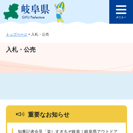
ペ
メ
このページの本文へ
ー
ニ
メ
ジ
ュ
ニ
の
ー
ュ
先
を
ー
頭
飛
トップページ
>
入札・公売
で
ば
す
し
入札・公売
。
て
本
文
へ
重要なお知らせ
知事記者会見「楽しすぎるぞ岐阜！岐阜県アウトドア