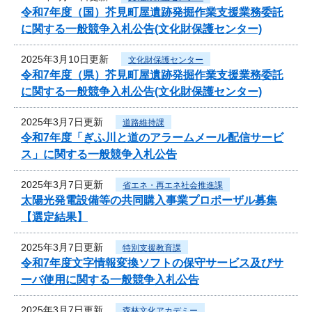
令和7年度（国）芥見町屋遺跡発掘作業支援業務委託
に関する一般競争入札公告(文化財保護センター)
2025年3月10日更新
文化財保護センター
令和7年度（県）芥見町屋遺跡発掘作業支援業務委託
に関する一般競争入札公告(文化財保護センター)
2025年3月7日更新
道路維持課
令和7年度「ぎふ川と道のアラームメール配信サービ
ス」に関する一般競争入札公告
2025年3月7日更新
省エネ・再エネ社会推進課
太陽光発電設備等の共同購入事業プロポーザル募集
【選定結果】
2025年3月7日更新
特別支援教育課
令和7年度文字情報変換ソフトの保守サービス及びサ
ーバ使用に関する一般競争入札公告
2025年3月7日更新
森林文化アカデミー