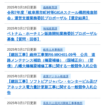
2025年3月18日更新
義務教育課
令和7年度「岐阜県市町村等GIGAスクール構想推進部
会」運営支援業務委託プロポーザル【選定結果】
2025年3月17日更新
地域産業課
ベトナム・ホーチミン販路開拓業務委託プロポーザル
募集【質問・回答】
2025年3月17日更新
岐阜土木事務所
【建設工事】維持工事第R6-MKH01-09号 公共 道
路メンテナンス補助（橋梁補修）（国補正分）（翌
債）八幡大橋橋梁補修工事に関する一般競争入札公告
2025年3月17日更新
産業デジタル推進課
【建設工事】ソフトピアジャパン・センタービル及び
アネックス電力量計更新工事に関する一般競争入札公
告
2025年3月17日更新
長良川上流河川開発工事事務所