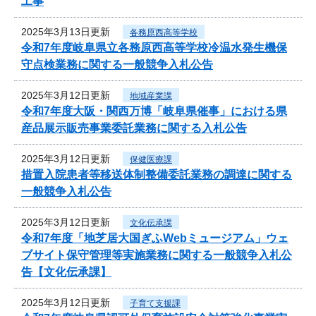
工事
2025年3月13日更新
各務原西高等学校
令和7年度岐阜県立各務原西高等学校冷温水発生機保
守点検業務に関する一般競争入札公告
2025年3月12日更新
地域産業課
令和7年度大阪・関西万博「岐阜県催事」における県
産品展示販売事業委託業務に関する入札公告
2025年3月12日更新
保健医療課
措置入院患者等移送体制整備委託業務の調達に関する
一般競争入札公告
2025年3月12日更新
文化伝承課
令和7年度「地芝居大国ぎふWebミュージアム」ウェ
ブサイト保守管理等実施業務に関する一般競争入札公
告【文化伝承課】
2025年3月12日更新
子育て支援課