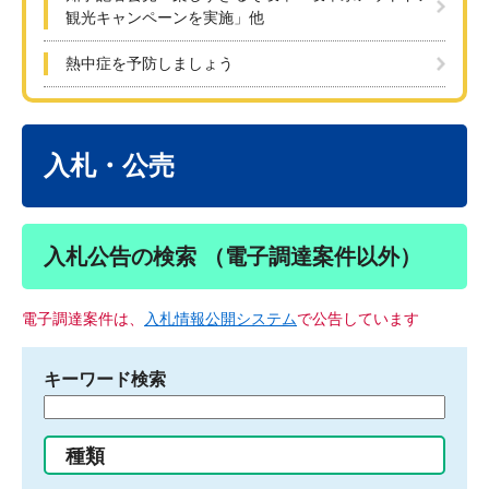
観光キャンペーンを実施」他
熱中症を予防しましょう
本
文
入札・公売
入札公告の検索 （電子調達案件以外）
電子調達案件は、
入札情報公開システム
で公告しています
キーワード検索
検
索
す
種類
る