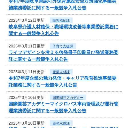
令和7年度岐阜県認可外保育施設安全対策強化事業実
施業務委託に関する一般競争入札公告
2025年3月12日更新
障害福祉課
岐阜県介護人材確保・職場環境改善等事業委託業務に
関する一般競争入札公告
2025年3月11日更新
子育て支援課
ライフデザインを考える啓発冊子印刷及び発送業務委
託に関する一般競争入札公告
2025年3月11日更新
産業人材課
令和7年度企業の魅力発信・キャリア教育推進事業委
託業務に関する一般競争入札公告
2025年3月10日更新
国際園芸アカデミー
国際園芸アカデミーマイクロバス車両管理及び運行管
理業務委託に関する一般競争入札公告
2025年3月10日更新
薬務水道課