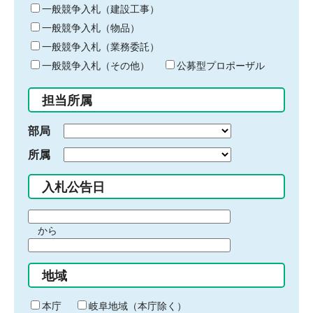
キ
一般競争入札（建設工事）
ー
一般競争入札（物品）
ワ
一般競争入札（業務委託）
ー
ド
一般競争入札（その他）
公募型プロポーザル
を
入
担当所属
力
部局
所属
入札公告日
期
から
間
期
の
間
始
地域
の
ま
終
り
わ
本庁
岐阜地域（本庁除く）