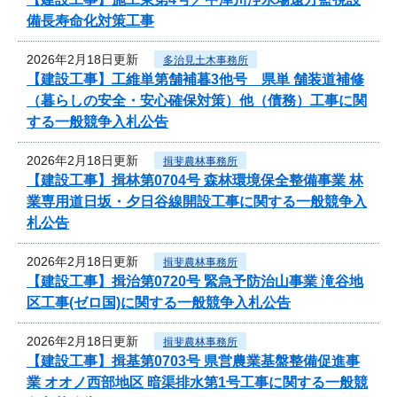
備長寿命化対策工事
2026年2月18日更新
多治見土木事務所
【建設工事】工維単第舗補暮3他号 県単 舗装道補修
（暮らしの安全・安心確保対策）他（債務）工事に関
する一般競争入札公告
2026年2月18日更新
揖斐農林事務所
【建設工事】揖林第0704号 森林環境保全整備事業 林
業専用道日坂・夕日谷線開設工事に関する一般競争入
札公告
2026年2月18日更新
揖斐農林事務所
【建設工事】揖治第0720号 緊急予防治山事業 滝谷地
区工事(ゼロ国)に関する一般競争入札公告
2026年2月18日更新
揖斐農林事務所
【建設工事】揖基第0703号 県営農業基盤整備促進事
業 オオノ西部地区 暗渠排水第1号工事に関する一般競