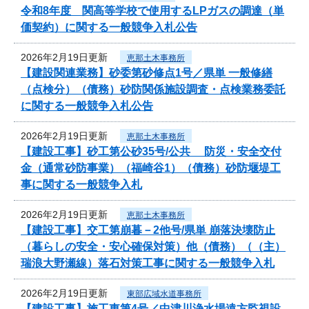
令和8年度 関高等学校で使用するLPガスの調達（単
価契約）に関する一般競争入札公告
2026年2月19日更新
恵那土木事務所
【建設関連業務】砂委第砂修点1号／県単 一般修繕
（点検分）（債務）砂防関係施設調査・点検業務委託
に関する一般競争入札公告
2026年2月19日更新
恵那土木事務所
【建設工事】砂工第公砂35号/公共 防災・安全交付
金（通常砂防事業）（福崎谷1）（債務）砂防堰堤工
事に関する一般競争入札
2026年2月19日更新
恵那土木事務所
【建設工事】交工第崩暮－2他号/県単 崩落決壊防止
（暮らしの安全・安心確保対策）他（債務）（（主）
瑞浪大野瀬線）落石対策工事に関する一般競争入札
2026年2月19日更新
東部広域水道事務所
【建設工事】施工東第4号／中津川浄水場遠方監視設