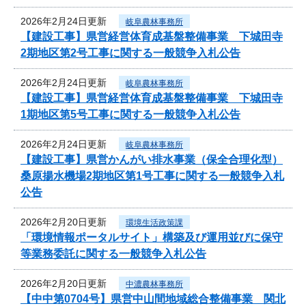
2026年2月24日更新
岐阜農林事務所
【建設工事】県営経営体育成基盤整備事業 下城田寺
2期地区第2号工事に関する一般競争入札公告
2026年2月24日更新
岐阜農林事務所
【建設工事】県営経営体育成基盤整備事業 下城田寺
1期地区第5号工事に関する一般競争入札公告
2026年2月24日更新
岐阜農林事務所
【建設工事】県営かんがい排水事業（保全合理化型）
桑原揚水機場2期地区第1号工事に関する一般競争入札
公告
2026年2月20日更新
環境生活政策課
「環境情報ポータルサイト」構築及び運用並びに保守
等業務委託に関する一般競争入札公告
2026年2月20日更新
中濃農林事務所
【中中第0704号】県営中山間地域総合整備事業 関北