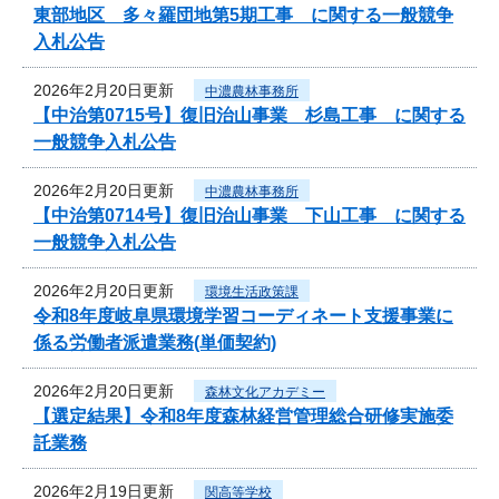
東部地区 多々羅団地第5期工事 に関する一般競争
入札公告
2026年2月20日更新
中濃農林事務所
【中治第0715号】復旧治山事業 杉島工事 に関する
一般競争入札公告
2026年2月20日更新
中濃農林事務所
【中治第0714号】復旧治山事業 下山工事 に関する
一般競争入札公告
2026年2月20日更新
環境生活政策課
令和8年度岐阜県環境学習コーディネート支援事業に
係る労働者派遣業務(単価契約)
2026年2月20日更新
森林文化アカデミー
【選定結果】令和8年度森林経営管理総合研修実施委
託業務
2026年2月19日更新
関高等学校