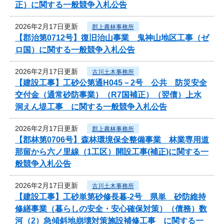
正）に関する一般競争入札公告
2026年2月17日更新
郡上農林事務所
【郡治第0712号】復旧治山事業 鬼神山地区工事（ゼ
ロ国）に関する一般競争入札公告
2026年2月17日更新
古川土木事務所
【建設工事】工砂公第通H045－2号 公共 防災安全
交付金（通常砂防事業）（R7国補正）（翌債）上水
洞えん堤工事 に関する一般競争入札公告
2026年2月17日更新
郡上農林事務所
【郡林第0706号】森林環境保全整備事業 林業専用道
那留から六ノ里線（1工区）開設工事(補正)に関する一
般競争入札公告
2026年2月17日更新
古川土木事務所
【建設工事】工砂単第砂修長暮-2号 県単 砂防維持
修繕事業（暮らしの安全・安心確保対策）（債務）数
河（2）急傾斜地崩壊対策施設補修工事 に関する一