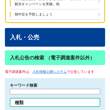
観光キャンペーンを実施」他
熱中症を予防しましょう
本
文
入札・公売
入札公告の検索 （電子調達案件以外）
電子調達案件は、
入札情報公開システム
で公告しています
キーワード検索
検
索
す
種類
る