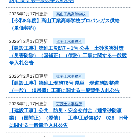
約)に関する一般競争入札公告
2026年2月17日更新
高山工業高等学校
【令和8年度】高山工業高等学校プロパンガス供給
（単価契約）
2026年2月17日更新
揖斐土木事務所
【建設工事】第維工災防7－1号 公共 土砂災害対策
（災害防除）（国補正）（債務）工事に関する一般競
争入札公告
2026年2月17日更新
揖斐土木事務所
【建設工事】第維工現施76号 県単 現道施設整備
（一般）（0県債）工事に関する一般競争入札公告
2026年2月17日更新
可茂土木事務所
【建設工事】公共 防災・安全交付金（通常砂防事
業）（国補正）（翌債） 工事/工砂第砂7－028－H号
に関する一般競争入札公告