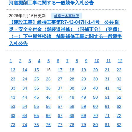
河道掘削工事に関する一般競争入札公告
2026年2月16日更新
岐阜土木事務所
【建設工事】維持工事第R7-43-047H-1-4号 公共 防
災・安全交付金（舗装道補修）（国補正分）（翌債）
（一）下中屋笠松線 舗装補修工事に関する一般競争
入札公告
1
2
3
4
5
6
7
8
9
10
11
12
13
14
15
16
17
18
19
20
21
22
23
24
25
26
27
28
29
30
31
32
33
34
35
36
37
38
39
40
41
42
43
44
45
46
47
48
49
50
51
52
53
54
55
56
57
58
59
60
61
62
63
64
65
66
67
68
69
70
71
72
73
74
75
76
77
78
79
80
81
82