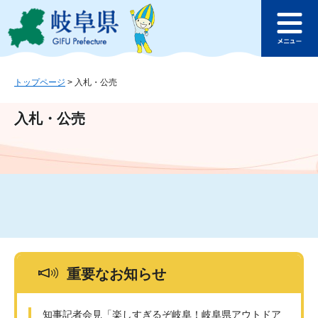
ペ
メ
このページの本文へ
ー
ニ
メ
ジ
ュ
ニ
の
ー
ュ
先
を
ー
頭
飛
トップページ
>
入札・公売
で
ば
す
し
入札・公売
。
て
本
文
へ
重要なお知らせ
知事記者会見「楽しすぎるぞ岐阜！岐阜県アウトドア