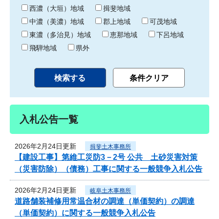
り
西濃（大垣）地域
揖斐地域
中濃（美濃）地域
郡上地域
可茂地域
東濃（多治見）地域
恵那地域
下呂地域
飛騨地域
県外
入札公告一覧
2026年2月24日更新
揖斐土木事務所
【建設工事】第維工災防3－2号 公共 土砂災害対策
（災害防除）（債務）工事に関する一般競争入札公告
2026年2月24日更新
岐阜土木事務所
道路舗装補修用常温合材の調達（単価契約）の調達
（単価契約）に関する一般競争入札公告