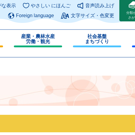
このページの本文へ
がな表示
やさしい にほんご
音声読み上げ
分類
Foreign language
文字サイズ・色変更
さが
産業・農林水産
社会基盤
労働・観光
まちづくり
閉
閉
じ
じ
る
る