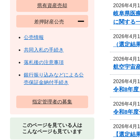
2026年4月
県有資産売却
岐阜県医
に関する
差押財産公売
2026年4月
公売情報
（選定結
共同入札の手続き
2026年4月
落札後の注意事項
航空宇宙
銀行振り込みなどによる公
2026年4月
売保証金納付手続き
令和8年
指定管理者の募集
2026年4月
令和8年
このページを見ている人は
2026年4月
こんなページも見ています
【選定結