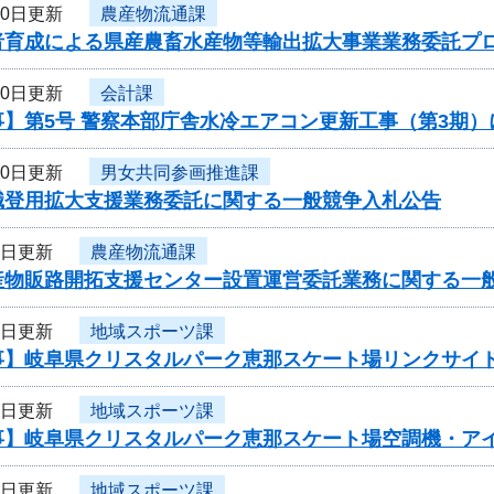
10日更新
農産物流通課
者育成による県産農畜水産物等輸出拡大事業業務委託プ
10日更新
会計課
事】第5号 警察本部庁舎水冷エアコン更新工事（第3期
10日更新
男女共同参画推進課
職登用拡大支援業務委託に関する一般競争入札公告
8日更新
農産物流通課
産物販路開拓支援センター設置運営委託業務に関する一
8日更新
地域スポーツ課
事】岐阜県クリスタルパーク恵那スケート場リンクサイ
7日更新
地域スポーツ課
事】岐阜県クリスタルパーク恵那スケート場空調機・ア
6日更新
地域スポーツ課