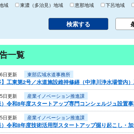
り
地域
東濃（多治見）地域
恵那地域
下呂地域
告一覧
16日更新
東部広域水道事務所
事】工東第2号／水道施設維持修繕（中津川浄水場管内）
15日更新
産業イノベーション推進課
果）令和8年度スタートアップ専門コンシェルジュ設置
15日更新
産業イノベーション推進課
果）令和8年度技術活用型スタートアップ掘り起こし・