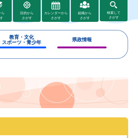
検索して
から
目的から
カレンダーから
組織から
さがす
す
さがす
さがす
さがす
教育・文化
県政情報
スポーツ・青少年
閉
閉
じ
じ
る
る