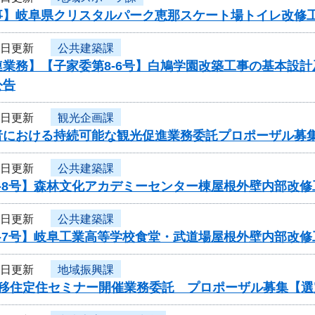
事】岐阜県クリスタルパーク恵那スケート場トイレ改修
3日更新
公共建築課
連業務】【子家委第8-6号】白鳩学園改築工事の基本設
公告
3日更新
観光企画課
者における持続可能な観光促進業務委託プロポーザル募
1日更新
公共建築課
8-8号】森林文化アカデミーセンター棟屋根外壁内部改
1日更新
公共建築課
8-7号】岐阜工業高等学校食堂・武道場屋根外壁内部改
1日更新
地域振興課
度移住定住セミナー開催業務委託 プロポーザル募集【選