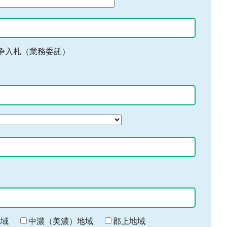
争入札（業務委託）
地域
中濃（美濃）地域
郡上地域