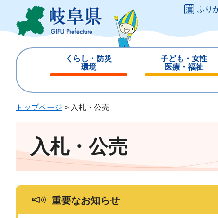
ペ
メ
ふり
ー
ニ
ジ
ュ
の
ー
先
を
くらし・防災
子ども・女性
頭
飛
環境
医療・福祉
で
ば
閉
閉
す
し
じ
じ
。
て
る
る
トップページ
>
入札・公売
本
文
へ
入札・公売
重要なお知らせ