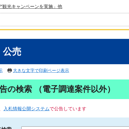
ア観光キャンペーンを実施」他
・公売
示
大きな文字で印刷ページ表示
告の検索 （電子調達案件以外）
、
入札情報公開システム
で公告しています