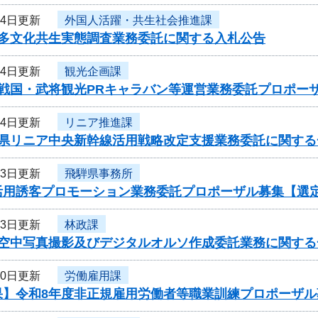
14日更新
外国人活躍・共生社会推進課
度多文化共生実態調査業務委託に関する入札公告
14日更新
観光企画課
度戦国・武将観光PRキャラバン等運営業務委託プロポー
14日更新
リニア推進課
阜県リニア中央新幹線活用戦略改定支援業務委託に関する
13日更新
飛騨県事務所
活用誘客プロモーション業務委託プロポーザル募集【選
13日更新
林政課
度空中写真撮影及びデジタルオルソ作成委託業務に関する
10日更新
労働雇用課
果】令和8年度非正規雇用労働者等職業訓練プロポーザル