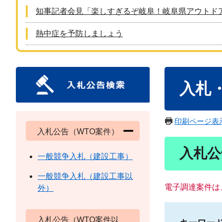
知事記者会見「楽しすぎるぞ岐阜！岐阜県アウトド
熱中症を予防しましょう
本
入札
文
印刷ページ表
入札公告（WTO案件）
入札公
一般競争入札（建設工事）
一般競争入札（建設工事以
電子調達案件は
外）
入札公告（WTO案件以