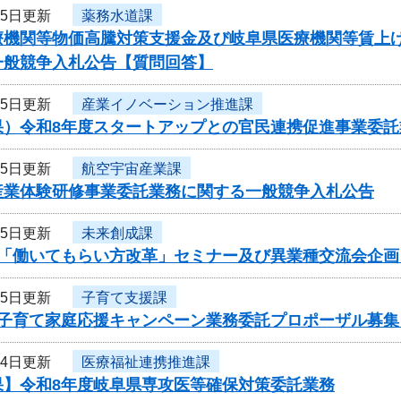
15日更新
薬務水道課
療機関等物価高騰対策支援金及び岐阜県医療機関等賃上
一般競争入札公告【質問回答】
15日更新
産業イノベーション推進課
果）令和8年度スタートアップとの官民連携促進事業委託
15日更新
航空宇宙産業課
産業体験研修事業委託業務に関する一般競争入札公告
15日更新
未来創成課
度「働いてもらい方改革」セミナー及び異業種交流会企
15日更新
子育て支援課
度子育て家庭応援キャンペーン業務委託プロポーザル募集
14日更新
医療福祉連携推進課
果】令和8年度岐阜県専攻医等確保対策委託業務