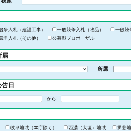
ド検索
検
索
す
る
キ
競争入札（建設工事）
一般競争入札（物品）
一般競
ー
競争入札（その他）
公募型プロポーザル
ワ
ー
所属
ド
を
所属
入
力
公告日
から
期
間
の
終
わ
岐阜地域（本庁除く）
西濃（大垣）地域
揖斐