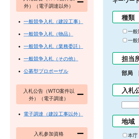
キーワー
外）（電子調達以外）
種類
一般競争入札（建設工事）
一般
一般競争入札（物品）
一般
一般競争入札（業務委託）
担当
一般競争入札（その他）
公募型プロポーザル
部局
入札
入札公告（WTO案件以
外）（電子調達）
期
間
電子調達（建設工事以外）
の
地域
始
入札参加資格
ま
本庁