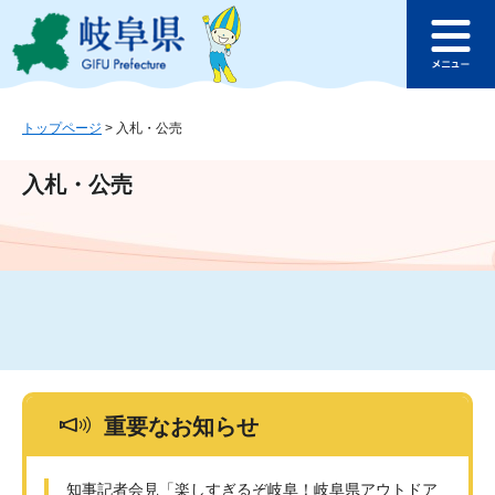
ペ
メ
このページの本文へ
ー
ニ
メ
ジ
ュ
ニ
の
ー
ュ
先
を
ー
頭
飛
トップページ
>
入札・公売
で
ば
す
し
入札・公売
。
て
本
文
へ
重要なお知らせ
知事記者会見「楽しすぎるぞ岐阜！岐阜県アウトドア