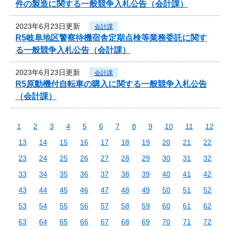
件の製造に関する一般競争入札公告（会計課）
2023年6月23日更新
会計課
R5岐阜地区警察待機宿舎定期点検等業務委託に関す
る一般競争入札公告（会計課）
2023年6月23日更新
会計課
R5原動機付自転車の購入に関する一般競争入札公告
（会計課）
1
2
3
4
5
6
7
8
9
10
11
12
13
14
15
16
17
18
19
20
21
22
23
24
25
26
27
28
29
30
31
32
33
34
35
36
37
38
39
40
41
42
43
44
45
46
47
48
49
50
51
52
53
54
55
56
57
58
59
60
61
62
63
64
65
66
67
68
69
70
71
72