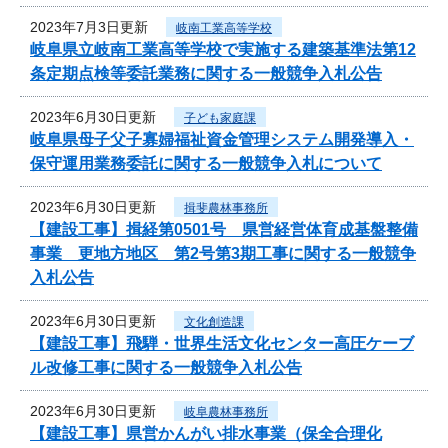
2023年7月3日更新
岐南工業高等学校
岐阜県立岐南工業高等学校で実施する建築基準法第12
条定期点検等委託業務に関する一般競争入札公告
2023年6月30日更新
子ども家庭課
岐阜県母子父子寡婦福祉資金管理システム開発導入・
保守運用業務委託に関する一般競争入札について
2023年6月30日更新
揖斐農林事務所
【建設工事】揖経第0501号 県営経営体育成基盤整備
事業 更地方地区 第2号第3期工事に関する一般競争
入札公告
2023年6月30日更新
文化創造課
【建設工事】飛騨・世界生活文化センター高圧ケーブ
ル改修工事に関する一般競争入札公告
2023年6月30日更新
岐阜農林事務所
【建設工事】県営かんがい排水事業（保全合理化