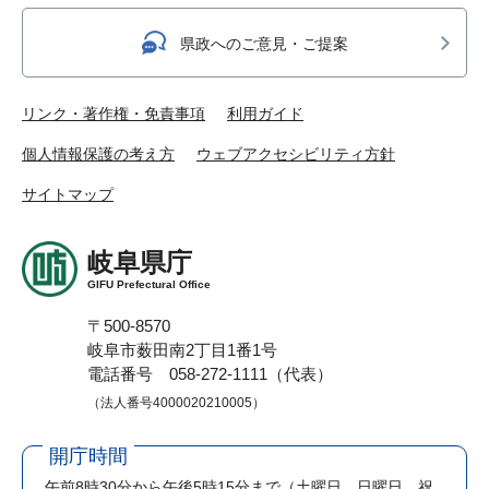
県政へのご意見・ご提案
リンク・著作権・免責事項
利用ガイド
個人情報保護の考え方
ウェブアクセシビリティ方針
サイトマップ
岐阜県庁
GIFU Prefectural Office
〒500-8570
岐阜市薮田南2丁目1番1号
電話番号 058-272-1111（代表）
（法人番号4000020210005）
開庁時間
午前8時30分から午後5時15分まで
（土曜日、日曜日、祝