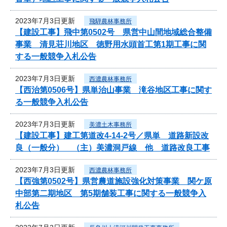
2023年7月3日更新
飛騨農林事務所
【建設工事】飛中第0502号 県営中山間地域総合整備
事業 清見荘川地区 徳野用水頭首工第1期工事に関
する一般競争入札公告
2023年7月3日更新
西濃農林事務所
【西治第0506号】県単治山事業 滝谷地区工事に関す
る一般競争入札公告
2023年7月3日更新
美濃土木事務所
【建設工事】建工第道改4-14-2号／県単 道路新設改
良（一般分） （主）美濃洞戸線 他 道路改良工事
2023年7月3日更新
西濃農林事務所
【西強第0502号】県営農道施設強化対策事業 関ケ原
中部第二期地区 第5期舗装工事に関する一般競争入
札公告