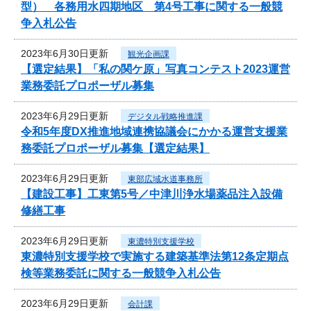
型） 各務用水四期地区 第4号工事に関する一般競
争入札公告
2023年6月30日更新
観光企画課
【選定結果】「私の関ケ原」写真コンテスト2023運営
業務委託プロポーザル募集
2023年6月29日更新
デジタル戦略推進課
令和5年度DX推進地域連携協議会にかかる運営支援業
務委託プロポーザル募集【選定結果】
2023年6月29日更新
東部広域水道事務所
【建設工事】工東第5号／中津川浄水場薬品注入設備
修繕工事
2023年6月29日更新
東濃特別支援学校
東濃特別支援学校で実施する建築基準法第12条定期点
検等業務委託に関する一般競争入札公告
2023年6月29日更新
会計課