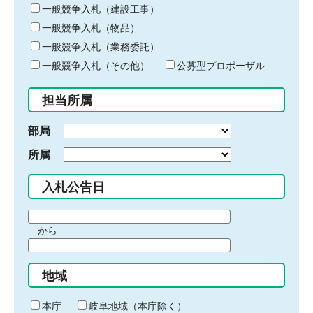
キ
一般競争入札（建設工事）
ー
一般競争入札（物品）
ワ
一般競争入札（業務委託）
ー
ド
一般競争入札（その他）
公募型プロポーザル
を
入
担当所属
力
部局
所属
入札公告日
期
から
間
期
の
間
始
地域
の
ま
終
り
わ
本庁
岐阜地域（本庁除く）