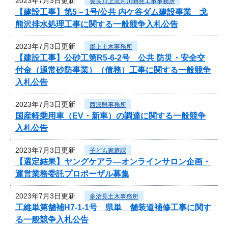
2023年7月3日更新
長良川上流河川開発工事事務所
【建設工事】第5－1号/公共 内ケ谷ダム建設事業 戈
熊沢排水処理工事に関する一般競争入札公告
2023年7月3日更新
郡上土木事務所
【建設工事】公砂工第R5-6-2号 公共 防災・安全交
付金（通常砂防事業）（債務）工事に関する一般競争
入札公告
2023年7月3日更新
西濃県事務所
国産軽乗用車（EV・新車）の調達に関する一般競争
入札公告
2023年7月3日更新
子ども家庭課
【選定結果】ヤングケアラ―オンラインサロン企画・
運営業務委託プロポーザル募集
2023年7月3日更新
多治見土木事務所
工維単第舗補H7-1-1号 県単 舗装道補修工事に関す
る一般競争入札公告