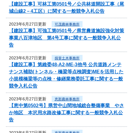
【建設工事】可林工第0501号／公共林道開設工事（尾
城山線2－4工区）に関する一般競争入札公告
2023年6月27日更新
可茂農林事務所
【建設工事】可強工第0501号／県営農道施設強化対策
事業八百津地区 第4号工事に関する一般競争入札公
告
2023年6月27日更新
揖斐土木事務所
【建設工事】第維委48-A2-ME-3他号 公共道路メンテ
ナンス補助(トンネル・橋梁等点検調査)MEを活用した
小規模橋梁等の点検・修繕業務委託工事に関する一般
競争入札公告
2023年6月27日更新
恵那農林事務所
【恵中第0502号】県営中山間地域総合整備事業 やさ
か地区 本沢用水路改修工事に関する一般競争入札公
告
2023年6月27日更新
恵那農林事務所