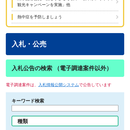
観光キャンペーンを実施」他
熱中症を予防しましょう
本
文
入札・公売
入札公告の検索 （電子調達案件以外）
電子調達案件は、
入札情報公開システム
で公告しています
キーワード検索
検
索
す
種類
る