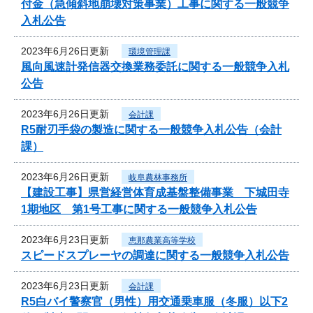
付金（急傾斜地崩壊対策事業）工事に関する一般競争
入札公告
2023年6月26日更新
環境管理課
風向風速計発信器交換業務委託に関する一般競争入札
公告
2023年6月26日更新
会計課
R5耐刃手袋の製造に関する一般競争入札公告（会計
課）
2023年6月26日更新
岐阜農林事務所
【建設工事】県営経営体育成基盤整備事業 下城田寺
1期地区 第1号工事に関する一般競争入札公告
2023年6月23日更新
恵那農業高等学校
スピードスプレーヤの調達に関する一般競争入札公告
2023年6月23日更新
会計課
R5白バイ警察官（男性）用交通乗車服（冬服）以下2