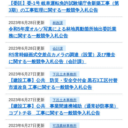
【委託】委-1号 岐阜運転免許試験場庁舎新築工事（第
3期）の工事監理に関する一般競争入札公告
2023年6月28日更新
林政課
令和5年度オルソ写真による林地異動箇所抽出委託業
務に関する一般競争入札公告
2023年6月28日更新
会計課
R5常時録画式交差点カメラの調達（設置）及び撤去
に関する一般競争入札公告（会計課）
2023年6月27日更新
下呂土木事務所
【建設工事】公共 防災・安全交付金 黒石3工区付替
市道改良 工事に関する一般競争入札公告
2023年6月27日更新
下呂土木事務所
【建設工事】公共 事業間連携補助（通常砂防事業）
コブトチ谷 工事に関する一般競争入札公告
2023年6月27日更新
可茂農林事務所