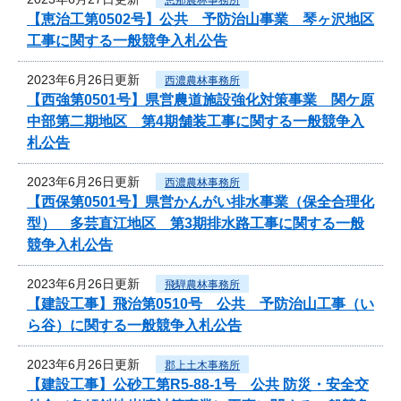
【恵治工第0502号】公共 予防治山事業 琴ヶ沢地区
工事に関する一般競争入札公告
2023年6月26日更新
西濃農林事務所
【西強第0501号】県営農道施設強化対策事業 関ケ原
中部第二期地区 第4期舗装工事に関する一般競争入
札公告
2023年6月26日更新
西濃農林事務所
【西保第0501号】県営かんがい排水事業（保全合理化
型） 多芸直江地区 第3期排水路工事に関する一般
競争入札公告
2023年6月26日更新
飛騨農林事務所
【建設工事】飛治第0510号 公共 予防治山工事（い
ら谷）に関する一般競争入札公告
2023年6月26日更新
郡上土木事務所
【建設工事】公砂工第R5-88-1号 公共 防災・安全交