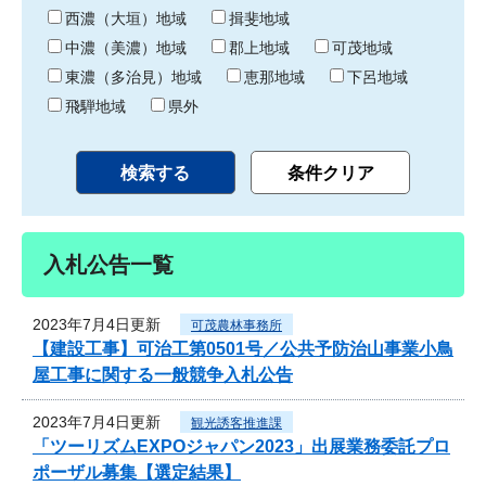
り
西濃（大垣）地域
揖斐地域
中濃（美濃）地域
郡上地域
可茂地域
東濃（多治見）地域
恵那地域
下呂地域
飛騨地域
県外
入札公告一覧
2023年7月4日更新
可茂農林事務所
【建設工事】可治工第0501号／公共予防治山事業小鳥
屋工事に関する一般競争入札公告
2023年7月4日更新
観光誘客推進課
「ツーリズムEXPOジャパン2023」出展業務委託プロ
ポーザル募集【選定結果】