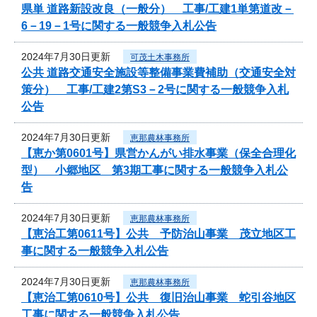
県単 道路新設改良（一般分） 工事/工建1単第道改－
6－19－1号に関する一般競争入札公告
2024年7月30日更新
可茂土木事務所
公共 道路交通安全施設等整備事業費補助（交通安全対
策分） 工事/工建2第S3－2号に関する一般競争入札
公告
2024年7月30日更新
恵那農林事務所
【恵か第0601号】県営かんがい排水事業（保全合理化
型） 小郷地区 第3期工事に関する一般競争入札公
告
2024年7月30日更新
恵那農林事務所
【恵治工第0611号】公共 予防治山事業 茂立地区工
事に関する一般競争入札公告
2024年7月30日更新
恵那農林事務所
【恵治工第0610号】公共 復旧治山事業 蛇引谷地区
工事に関する一般競争入札公告