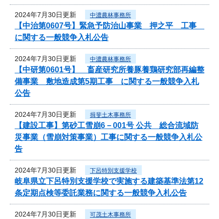
2024年7月30日更新
中濃農林事務所
【中治第0607号】緊急予防治山事業 押之平 工事
に関する一般競争入札公告
2024年7月30日更新
中濃農林事務所
【中研第0601号】 畜産研究所養豚養鶏研究部再編整
備事業 敷地造成第5期工事 に関する一般競争入札
公告
2024年7月30日更新
揖斐土木事務所
【建設工事】第砂工雪崩6－001号 公共 総合流域防
災事業（雪崩対策事業）工事に関する一般競争入札公
告
2024年7月30日更新
下呂特別支援学校
岐阜県立下呂特別支援学校で実施する建築基準法第12
条定期点検等委託業務に関する一般競争入札公告
2024年7月30日更新
可茂土木事務所