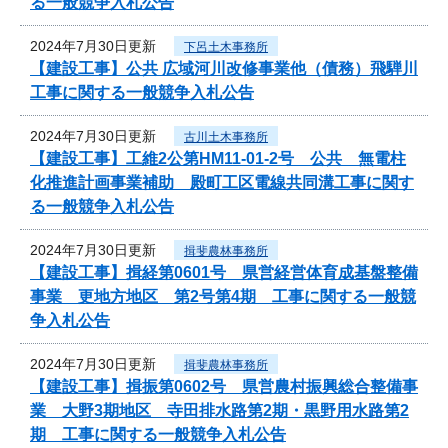
る一般競争入札公告
2024年7月30日更新
下呂土木事務所
【建設工事】公共 広域河川改修事業他（債務）飛騨川
工事に関する一般競争入札公告
2024年7月30日更新
古川土木事務所
【建設工事】工維2公第HM11-01-2号 公共 無電柱
化推進計画事業補助 殿町工区電線共同溝工事に関す
る一般競争入札公告
2024年7月30日更新
揖斐農林事務所
【建設工事】揖経第0601号 県営経営体育成基盤整備
事業 更地方地区 第2号第4期 工事に関する一般競
争入札公告
2024年7月30日更新
揖斐農林事務所
【建設工事】揖振第0602号 県営農村振興総合整備事
業 大野3期地区 寺田排水路第2期・黒野用水路第2
期 工事に関する一般競争入札公告