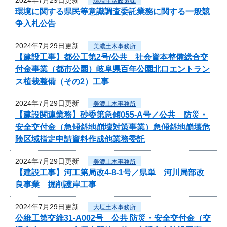
環境生活政策課
環境に関する県民等意識調査委託業務に関する一般競
争入札公告
2024年7月29日更新
美濃土木事務所
【建設工事】都公工第2号/公共 社会資本整備総合交
付金事業（都市公園）岐阜県百年公園北口エントラン
ス植栽整備（その2）工事
2024年7月29日更新
美濃土木事務所
【建設関連業務】砂委第急傾055-A号／公共 防災・
安全交付金（急傾斜地崩壊対策事業）急傾斜地崩壊危
険区域指定申請資料作成他業務委託
2024年7月29日更新
美濃土木事務所
【建設工事】河工第局改4-8-1号／県単 河川局部改
良事業 掘削護岸工事
2024年7月29日更新
大垣土木事務所
公維工第交維31-A002号 公共 防災・安全交付金（交