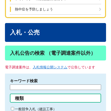
熱中症を予防しましょう
本
文
入札・公売
入札公告の検索 （電子調達案件以外）
電子調達案件は、
入札情報公開システム
で公告しています
キーワード検索
検
索
す
種類
る
キ
一般競争入札（建設工事）