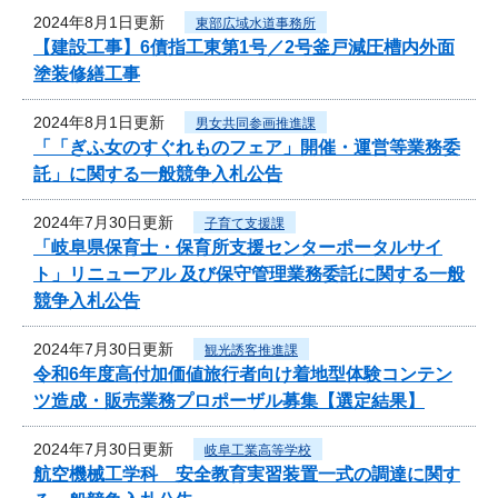
2024年8月1日更新
東部広域水道事務所
【建設工事】6債指工東第1号／2号釜戸減圧槽内外面
塗装修繕工事
2024年8月1日更新
男女共同参画推進課
「「ぎふ女のすぐれものフェア」開催・運営等業務委
託」に関する一般競争入札公告
2024年7月30日更新
子育て支援課
「岐阜県保育士・保育所支援センターポータルサイ
ト」リニューアル 及び保守管理業務委託に関する一般
競争入札公告
2024年7月30日更新
観光誘客推進課
令和6年度高付加価値旅行者向け着地型体験コンテン
ツ造成・販売業務プロポーザル募集【選定結果】
2024年7月30日更新
岐阜工業高等学校
航空機械工学科 安全教育実習装置一式の調達に関す