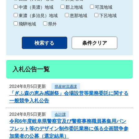
中濃（美濃）地域
郡上地域
可茂地域
東濃（多治見）地域
恵那地域
下呂地域
飛騨地域
県外
入札公告一覧
2024年8月5日更新
県産材流通課
「ぎふ森の恵み感謝祭」会場設営等業務委託に関する
一般競争入札公告
2024年8月5日更新
会計課
令和6年度岐阜県警察官及び警察事務職員募集用パン
フレット等のデザイン制作委託業務に係る企画競争参
加業者の公募（選定結果）