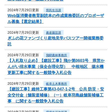
2024年7月29日更新
県民生活課
Web版消費者教育副読本の作成業務委託のプロポーザ
ル募集【選定結果】
2024年7月29日更新
農産園芸課
ぎふの花ファンづくり産地見学バスツアー開催業務委
託
2024年7月29日更新
飛騨農林事務所
【入札取り止め】【建設工事】飛か第0603号 県営か
んがい排水事業（保全合理化型） 中根地区 揚水機
更新工事に関する一般競争入札公告
2024年7月29日更新
岐阜土木事務所
【建設工事】維持工事第43-047-1-2号 公共 防災・安
全交付金（舗装道補修）（一）岐阜羽島線舗装補修工
事 に関する一般競争入札公告
2024年7月29日更新