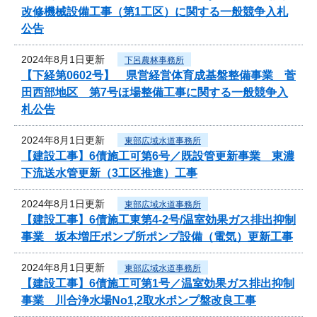
改修機械設備工事（第1工区）に関する一般競争入札
公告
2024年8月1日更新
下呂農林事務所
【下経第0602号】 県営経営体育成基盤整備事業 菅
田西部地区 第7号ほ場整備工事に関する一般競争入
札公告
2024年8月1日更新
東部広域水道事務所
【建設工事】6債施工可第6号／既設管更新事業 東濃
下流送水管更新（3工区推進）工事
2024年8月1日更新
東部広域水道事務所
【建設工事】6債施工東第4-2号/温室効果ガス排出抑制
事業 坂本増圧ポンプ所ポンプ設備（電気）更新工事
2024年8月1日更新
東部広域水道事務所
【建設工事】6債施工可第1号／温室効果ガス排出抑制
事業 川合浄水場No1,2取水ポンプ盤改良工事