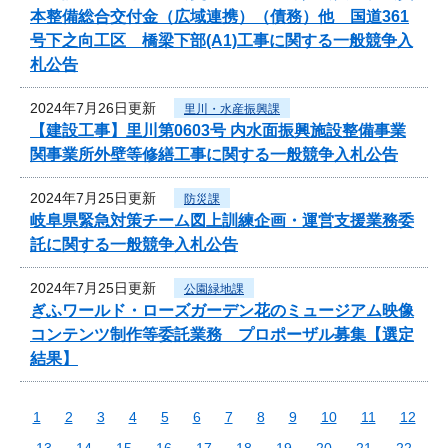
本整備総合交付金（広域連携）（債務）他 国道361
号下之向工区 橋梁下部(A1)工事に関する一般競争入
札公告
2024年7月26日更新
里川・水産振興課
【建設工事】里川第0603号 内水面振興施設整備事業
関事業所外壁等修繕工事に関する一般競争入札公告
2024年7月25日更新
防災課
岐阜県緊急対策チーム図上訓練企画・運営支援業務委
託に関する一般競争入札公告
2024年7月25日更新
公園緑地課
ぎふワールド・ローズガーデン花のミュージアム映像
コンテンツ制作等委託業務 プロポーザル募集【選定
結果】
1
2
3
4
5
6
7
8
9
10
11
12
13
14
15
16
17
18
19
20
21
22