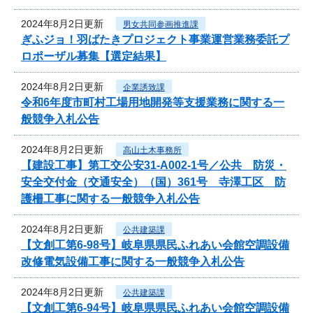
2024年8月2日更新
男女共同参画推進課
ぎふジョ！羽ばたきプロジェクト事業運営業務委託プ
ロポーザル募集【選定結果】
2024年8月2日更新
企業誘致課
令和6年度市町村工場用地開発等支援業務に関する一
般競争入札公告
2024年8月2日更新
高山土木事務所
【建設工事】第工交公安31-A002-1号／公共 防災・
安全交付金（交通安全）（国）361号 寺澤工区 防
護柵工事に関する一般競争入札公告
2024年8月2日更新
公共建築課
【文創工第6-98号】岐阜県県民ふれあい会館空調設備
改修電気設備工事に関する一般競争入札公告
2024年8月2日更新
公共建築課
【文創工第6-94号】岐阜県県民ふれあい会館空調設備