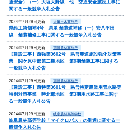
通安全）（一）大垣大野線 他 交通安全施設工事に
関する一般競争入札公告
2024年7月29日更新
大垣土木事務所
県維工第舗補4号 県単 舗装道補修（一）安八平田
線 舗装補修工事に関する一般競争入札公告
2024年7月29日更新
西濃農林事務所
【建設工事】西強第0602号 県営農道施設強化対策事
業 関ケ原中部第二期地区 第9期舗装工事に関する
一般競争入札公告
2024年7月29日更新
西濃農林事務所
【建設工事】西特第0601号 県営特定農業用管水路等
特別対策事業 時北部地区 第3期用水路工事に関す
る一般競争入札公告
2024年7月29日更新
岐阜農林高等学校
岐阜農林高等学校「マイクロバス」の調達に関する一
般競争入札公告