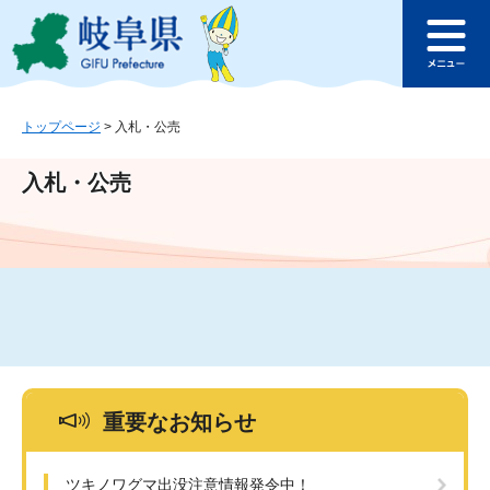
ペ
メ
このページの本文へ
ー
ニ
メ
ジ
ュ
ニ
の
ー
ュ
先
を
ー
頭
飛
トップページ
>
入札・公売
で
ば
す
し
入札・公売
。
て
本
文
へ
重要なお知らせ
ツキノワグマ出没注意情報発令中！