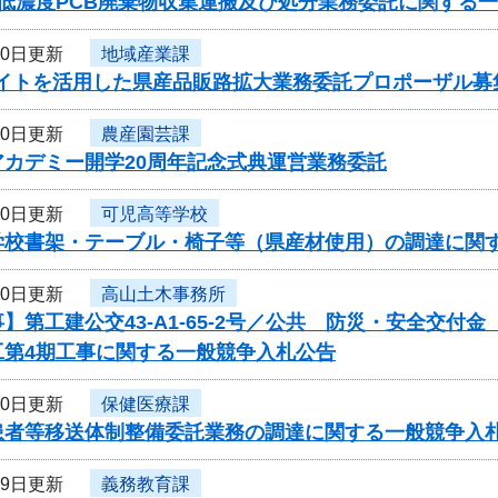
 低濃度PCB廃棄物収集運搬及び処分業務委託に関する
20日更新
地域産業課
サイトを活用した県産品販路拡大業務委託プロポーザル募
20日更新
農産園芸課
アカデミー開学20周年記念式典運営業務委託
20日更新
可児高等学校
学校書架・テーブル・椅子等（県産材使用）の調達に関
20日更新
高山土木事務所
】第工建公交43-A1-65-2号／公共 防災・安全交付
工第4期工事に関する一般競争入札公告
20日更新
保健医療課
患者等移送体制整備委託業務の調達に関する一般競争入
19日更新
義務教育課