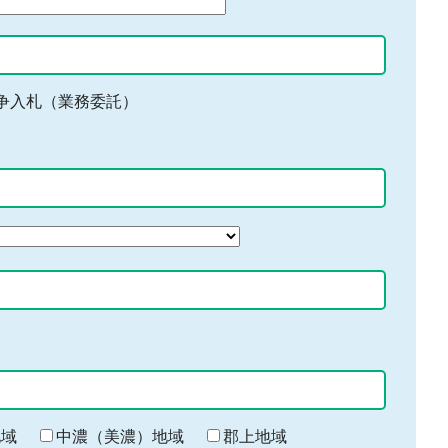
争入札（業務委託）
地域
中濃（美濃）地域
郡上地域