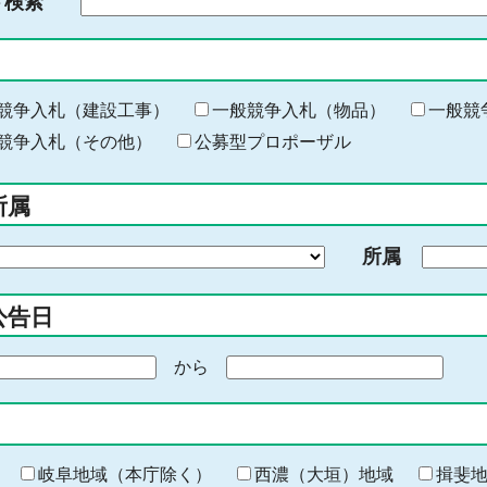
ド検索
検
索
す
る
キ
競争入札（建設工事）
一般競争入札（物品）
一般競
ー
競争入札（その他）
公募型プロポーザル
ワ
ー
所属
ド
を
所属
入
力
公告日
から
期
間
の
終
わ
岐阜地域（本庁除く）
西濃（大垣）地域
揖斐