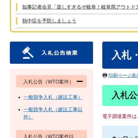
知事記者会見「楽しすぎるぞ岐阜！岐阜県アウトド
熱中症を予防しましょう
本
入札
文
印刷ページ表
入札公告（WTO案件）
入札公
一般競争入札（建設工事）
一般競争入札（建設工事以
電子調達案件は
外）
入札公告（WTO案件以