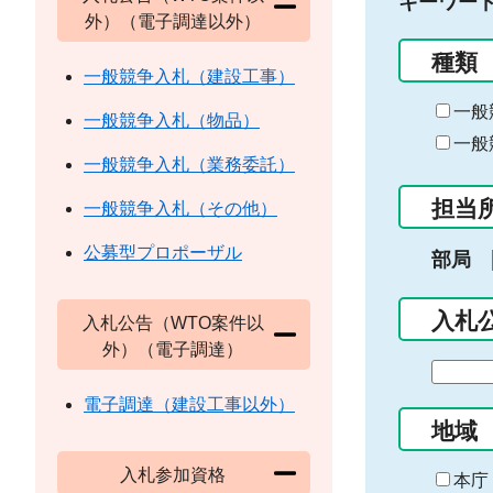
キーワー
外）（電子調達以外）
種類
一般競争入札（建設工事）
一般
一般競争入札（物品）
一般
一般競争入札（業務委託）
担当
一般競争入札（その他）
公募型プロポーザル
部局
入札
入札公告（WTO案件以
外）（電子調達）
期
間
電子調達（建設工事以外）
の
地域
始
入札参加資格
ま
本庁