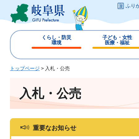
ペ
メ
ふり
ー
ニ
ジ
ュ
の
ー
先
を
くらし・防災
子ども・女性
頭
飛
環境
医療・福祉
で
ば
閉
閉
す
し
じ
じ
。
て
る
る
トップページ
>
入札・公売
本
文
へ
入札・公売
重要なお知らせ