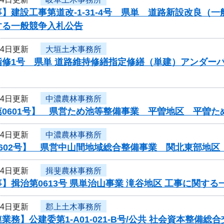
】建設工事第道改-1-31-4号 県単 道路新設改良
する一般競争入札公告
24日更新
大垣土木事務所
指修1号 県単 道路維持修繕指定修繕（単建）アンダー
24日更新
中濃農林事務所
第0601号】 県営ため池等整備事業 平曽地区 平曽
24日更新
中濃農林事務所
0602号】 県営中山間地域総合整備事業 関北東部地
24日更新
揖斐農林事務所
】揖治第0613号 県単治山事業 滝谷地区 工事に関す
24日更新
郡上土木事務所
業務】公建委第1-A01-021-B号/公共 社会資本整備