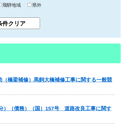
飛騨地域
県外
補助（橋梁補修）馬飼大橋補修工事に関する一般競
般分）（債務）（国）157号 道路改良工事に関す