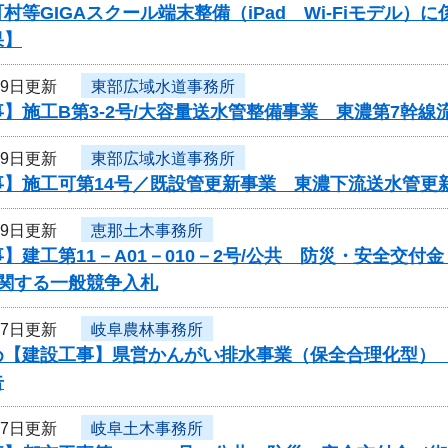
村等GIGAスクール端末整備（iPad Wi-Fiモデル
果】
19日更新
東部広域水道事務所
】施工B第3-2号/大容量送水管整備事業 東濃第7幹線
19日更新
東部広域水道事務所
事】施工可第14号／既設管更新事業 東濃下流送水管更
19日更新
恵那土木事務所
】建工第11－A01－010－2号/公共 防災・安全交付
に関する一般競争入札
17日更新
岐阜農林事務所
め【建設工事】県営かんがい排水事業（保全合理化型）
告
17日更新
岐阜土木事務所