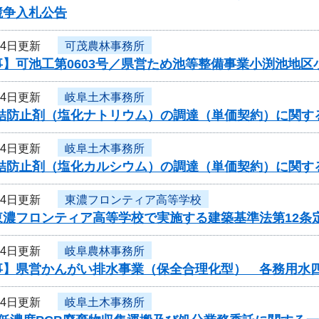
競争入札公告
24日更新
可茂農林事務所
事】可池工第0603号／県営ため池等整備事業小渕池地区
24日更新
岐阜土木事務所
凍結防止剤（塩化ナトリウム）の調達（単価契約）に関す
24日更新
岐阜土木事務所
凍結防止剤（塩化カルシウム）の調達（単価契約）に関す
24日更新
東濃フロンティア高等学校
東濃フロンティア高等学校で実施する建築基準法第12条
24日更新
岐阜農林事務所
事】県営かんがい排水事業（保全合理化型） 各務用水
24日更新
岐阜土木事務所