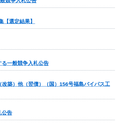
一般競争入札公告
集【選定結果】
する一般競争入札公告
金（改築）他（翌債）（国）156号福島バイパス工
札公告