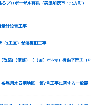
）に係るプロポーザル募集（美濃加茂市・北方町）
流量計設置工事
新（1工区）舗装復旧工事
金（改築)（債務）（（国）256号）橋梁下部工（P
 各務用水四期地区 第7号工事に関する一般競