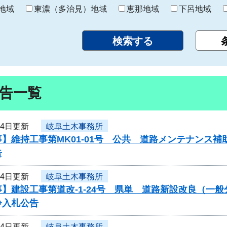
り
地域
東濃（多治見）地域
恵那地域
下呂地域
告一覧
24日更新
岐阜土木事務所
】維持工事第MK01-01号 公共 道路メンテナンス
告
24日更新
岐阜土木事務所
】建設工事第道改-1-24号 県単 道路新設改良（一
争入札公告
24日更新
岐阜土木事務所