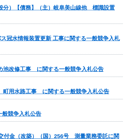
（一般分）【債務】（主）岐阜美山線他 標識設置
パス冠水情報装置更新 工事に関する一般競争入札
ため池改修工事 に関する一般競争入札公告
区 町用水路工事 に関する一般競争入札公告
る一般競争入札公告
総合交付金（改築）（国）256号 測量業務委託に関