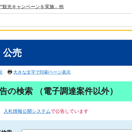
ア観光キャンペーンを実施」他
・公売
示
大きな文字で印刷ページ表示
告の検索 （電子調達案件以外）
、
入札情報公開システム
で公告しています