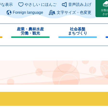
このページの本文へ
がな表示
やさしい にほんご
音声読み上げ
分類
Foreign language
文字サイズ・色変更
さが
産業・農林水産
社会基盤
労働・観光
まちづくり
閉
閉
じ
じ
る
る