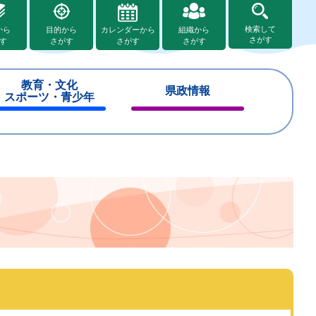
検索して
から
目的から
カレンダーから
組織から
さがす
す
さがす
さがす
さがす
教育・文化
県政情報
スポーツ・青少年
閉
閉
じ
じ
る
る