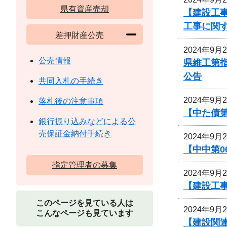
県有資産売却
【建設工事
工事に関
差押財産公売
2024年9月
公売情報
県維工第
公告
共同入札の手続き
2024年9月
落札後の注意事項
【中た債
銀行振り込みなどによる公
売保証金納付手続き
2024年9月
【中中第
指定管理者の募集
2024年9月
【建設工事
このページを見ている人は
2024年9月
こんなページも見ています
【建設関連