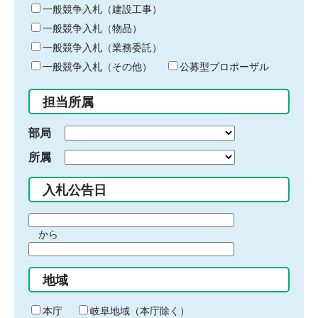
キ
一般競争入札（建設工事）
ー
一般競争入札（物品）
ワ
一般競争入札（業務委託）
ー
ド
一般競争入札（その他）
公募型プロポーザル
を
入
担当所属
力
部局
所属
入札公告日
期
から
間
期
の
間
始
地域
の
ま
終
り
わ
本庁
岐阜地域（本庁除く）