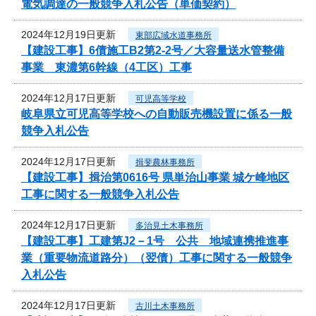
電気調達の一般競争入札公告（単価契約）
2024年12月19日更新
東部広域水道事務所
【建設工事】6債施工B2第2-2号／大容量送水管整備
事業 東濃第6幹線（4工区）工事
2024年12月17日更新
可児高等学校
岐阜県立可児高等学校への自動販売機設置に係る一般
競争入札公告
2024年12月17日更新
揖斐農林事務所
【建設工事】揖治第0616号 県単治山事業 城ケ峰地区
工事に関する一般競争入札公告
2024年12月17日更新
多治見土木事務所
【建設工事】工建第J2－1号 公共 地域連携推進事
業（重要物流道路分）（翌債）工事に関する一般競争
入札公告
2024年12月17日更新
古川土木事務所