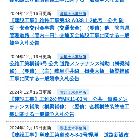
2024年12月16日更新
岐阜土木事務所
【建設工事】維持工事第43-A038-1-2他号 公共 防
災・安全交付金事業（交通安全）（翌債）他 管内県
管理道路（管内一円）交通安全施設工事に関する一般
競争入札公告
2024年12月16日更新
大垣土木事務所
公維工第橋補6号 公共 道路メンテナンス補助（橋梁補
修）（翌債）（主）岐阜垂井線 揖斐大橋 橋梁補修
工事に関する一般競争入札公告
2024年12月16日更新
古川土木事務所
【建設工事】工維2公第MK11-03号 公共 道路メン
テナンス補助（橋梁補修）（翌債）金桶橋塗装塗替工
事に関する一般競争入札公告
2024年12月16日更新
郡上土木事務所
【建設工事】単建工第道改-5-8-1号/県単 道路新設改