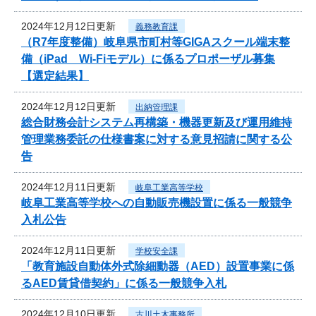
2024年12月12日更新
義務教育課
（R7年度整備）岐阜県市町村等GIGAスクール端末整
備（iPad Wi-Fiモデル）に係るプロポーザル募集
【選定結果】
2024年12月12日更新
出納管理課
総合財務会計システム再構築・機器更新及び運用維持
管理業務委託の仕様書案に対する意見招請に関する公
告
2024年12月11日更新
岐阜工業高等学校
岐阜工業高等学校への自動販売機設置に係る一般競争
入札公告
2024年12月11日更新
学校安全課
「教育施設自動体外式除細動器（AED）設置事業に係
るAED賃貸借契約」に係る一般競争入札
2024年12月10日更新
古川土木事務所