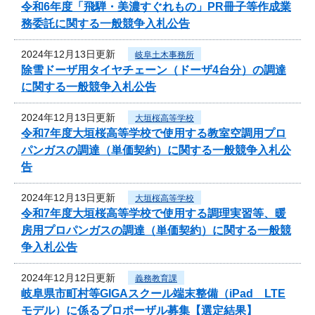
令和6年度「飛騨・美濃すぐれもの」PR冊子等作成業
務委託に関する一般競争入札公告
2024年12月13日更新
岐阜土木事務所
除雪ドーザ用タイヤチェーン（ドーザ4台分）の調達
に関する一般競争入札公告
2024年12月13日更新
大垣桜高等学校
令和7年度大垣桜高等学校で使用する教室空調用プロ
パンガスの調達（単価契約）に関する一般競争入札公
告
2024年12月13日更新
大垣桜高等学校
令和7年度大垣桜高等学校で使用する調理実習等、暖
房用プロパンガスの調達（単価契約）に関する一般競
争入札公告
2024年12月12日更新
義務教育課
岐阜県市町村等GIGAスクール端末整備（iPad LTE
モデル）に係るプロポーザル募集【選定結果】