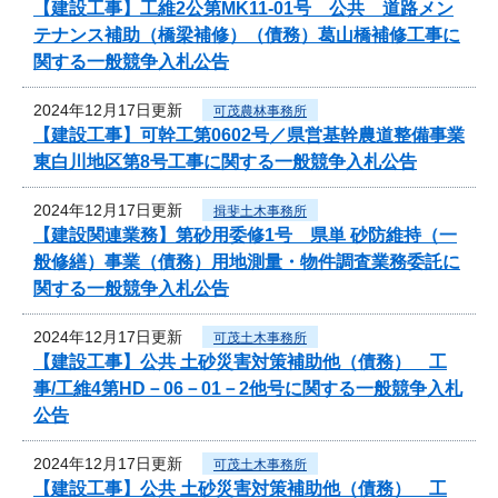
【建設工事】工維2公第MK11-01号 公共 道路メン
テナンス補助（橋梁補修）（債務）葛山橋補修工事に
関する一般競争入札公告
2024年12月17日更新
可茂農林事務所
【建設工事】可幹工第0602号／県営基幹農道整備事業
東白川地区第8号工事に関する一般競争入札公告
2024年12月17日更新
揖斐土木事務所
【建設関連業務】第砂用委修1号 県単 砂防維持（一
般修繕）事業（債務）用地測量・物件調査業務委託に
関する一般競争入札公告
2024年12月17日更新
可茂土木事務所
【建設工事】公共 土砂災害対策補助他（債務） 工
事/工維4第HD－06－01－2他号に関する一般競争入札
公告
2024年12月17日更新
可茂土木事務所
【建設工事】公共 土砂災害対策補助他（債務） 工