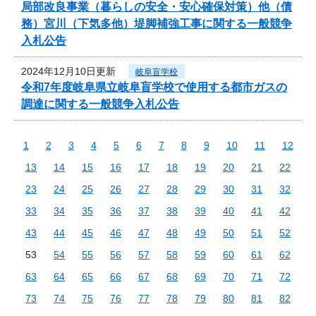
局部改良事業（暮らしの安全・安心確保対策）他（債
務）宮川（下気多他）堤脚補強工事に関する一般競争
入札公告
2024年12月10日更新
岐阜盲学校
令和7年度岐阜県立岐阜盲学校で使用する都市ガスの
調達に関する一般競争入札公告
1
2
3
4
5
6
7
8
9
10
11
12
13
14
15
16
17
18
19
20
21
22
23
24
25
26
27
28
29
30
31
32
33
34
35
36
37
38
39
40
41
42
43
44
45
46
47
48
49
50
51
52
53
54
55
56
57
58
59
60
61
62
63
64
65
66
67
68
69
70
71
72
73
74
75
76
77
78
79
80
81
82