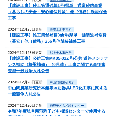
【建設工事】砂工第通砂暮1号/県単 通常砂防事業
（暮らしの安全・安心確保対策）他（債務）渓流保全
工事
2024年12月23日更新
美濃土木事務所
【建設工事】維工第舗補暮3他号/県単 舗装道補修費
（暮安）他（債務）256号他舗装補修工事
2024年12月23日更新
郡上土木事務所
【建設工事】公維工第MK05-02Z号/公共 道路メンテナ
ンス補助（橋梁補修）（0県債）工事に関する事後審
査型一般競争入札公告
2024年12月20日更新
中山間農業研究所
中山間農業研究所本館等照明器具LED化工事に関する
一般競争入札公告
2024年12月20日更新
飛騨子ども相談センター
令和7年度岐阜県飛騨子ども相談センターで使用する