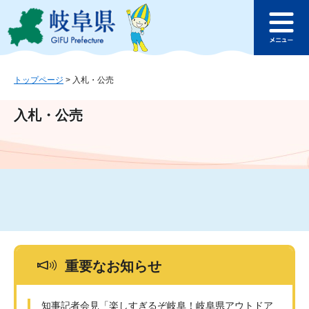
ペ
メ
このページの本文へ
ー
ニ
メ
ジ
ュ
ニ
の
ー
ュ
先
を
ー
頭
飛
トップページ
>
入札・公売
で
ば
す
し
入札・公売
。
て
本
文
へ
重要なお知らせ
知事記者会見「楽しすぎるぞ岐阜！岐阜県アウトドア