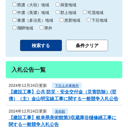
り
西濃（大垣）地域
揖斐地域
中濃（美濃）地域
郡上地域
可茂地域
東濃（多治見）地域
恵那地域
下呂地域
飛騨地域
県外
入札公告一覧
2024年12月24日更新
下呂土木事務所
【建設工事】公共 防災・安全交付金（災害防除）(翌
債）（主）金山明宝線工事に関する一般競争入札公告
2024年12月24日更新
美術館
【建設工事】岐阜県美術館第3収蔵庫谷樋修繕工事に
関する一般競争入札公告