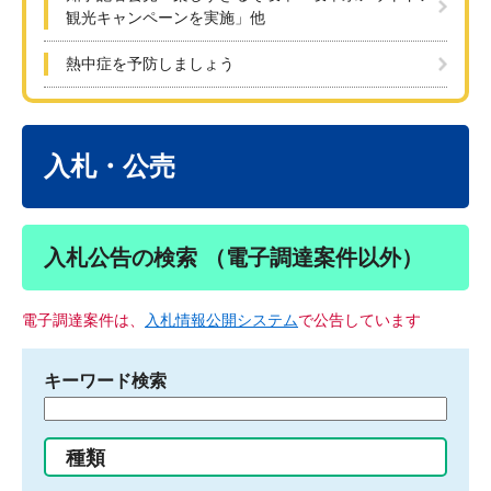
観光キャンペーンを実施」他
熱中症を予防しましょう
本
文
入札・公売
入札公告の検索 （電子調達案件以外）
電子調達案件は、
入札情報公開システム
で公告しています
キーワード検索
検
索
す
種類
る